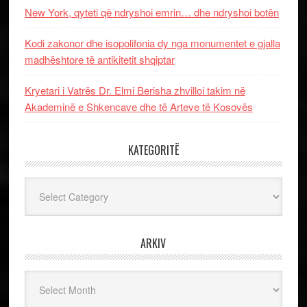
New York, qyteti që ndryshoi emrin… dhe ndryshoi botën
Kodi zakonor dhe isopolifonia dy nga monumentet e gjalla
madhështore të antikitetit shqiptar
Kryetari i Vatrës Dr. Elmi Berisha zhvilloi takim në
Akademinë e Shkencave dhe të Arteve të Kosovës
KATEGORITË
Kategoritë
ARKIV
Arkiv