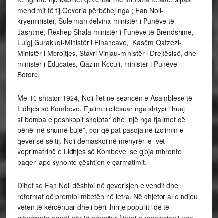
mendimit të tij.Qeveria përbëhej nga ; Fan Noli-
kryeministër, Sulejman delvina-ministër i Punëve të
Jashtme, Rexhep Shala-ministër i Punëve të Brendshme,
Luigj Gurakuqi-Ministër i Financave, Kasëm Qafzezi-
Ministër i Mbrojtjes, Stavri Vinjau-ministër i Drejtësisë, dhe
minister i Educates, Qazim Koculi, minister i Punëve
Botore.
Me 10 shtator 1924, Noli flet ne seancën e Asamblesë të
Lidhjes së Kombeve. Fjalimi i cilësuar nga shtypi i huaj
si”bomba e peshkopit shqiptar”dhe “një nga fjalimet që
bënë më shumë bujë”, por që pat pasoja në izolimin e
qeverisë së tij. Noli demaskoi në mënyrën e vet
veprimatrinë e Lidhjes së Kombeve, se gjoja mbronte
paqen apo synonte çështjen e çarmatimit.
Dihet se Fan Noli dështoi në qeverisjen e vendit dhe
reformat që premtoi mbetën në letra. Në dhjetor ai e ndjeu
veten të kërcënuar dhe i bëri thirrje popullit “që të
rrëmbente armët për të mbrojtur fitoret e revolucionit nga