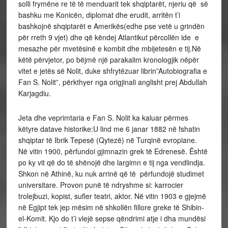
solli frymëne re të të menduarit tek shqiptarët, njeriu që së
bashku me Konicën, diplomat dhe erudit, arritën t’i
bashkojnë shqiptarët e Amerikës(edhe pse vetë u grindën
për rreth 9 vjet) dhe që këndej Atlantikut përcollën ide e
mesazhe për mvetësinë e kombit dhe mbijetesën e tij.Në
këtë përvjetor, po bëjmë një parakalim kronologjik nëpër
vitet e jetës së Nolit, duke shfrytëzuar librin”Autobiografia e
Fan S. Nolit”, përkthyer nga origjinali anglisht prej Abdullah
Karjagdiu.
Jeta dhe veprimtaria e Fan S. Nolit ka kaluar përmes
këtyre datave historike:U lind me 6 janar 1882 në fshatin
shqiptar të Ibrik Tepesë (Qytezë) në Turqinë evropiane.
Në vitin 1900, përfundoi gjimnazin grek të Edrenesë. Është
po ky vit që do të shënojë dhe largimn e tij nga vendlindja.
Shkon në Athinë, ku nuk arrinë që të përfundojë studimet
universitare. Provon punë të ndryshme si: karrocier
trolejbuzi, kopist, sufler teatri, aktor. Në vitin 1903 e gjejmë
në Egjipt tek jep mësim në shkollën fillore greke të Shibin-
el-Komit. Kjo do t’i vlejë sepse qëndrimi atje i dha mundësi