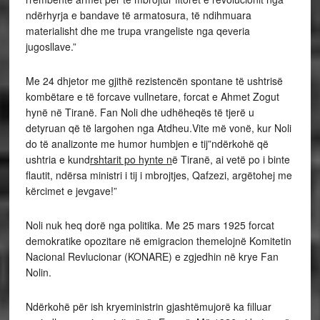
ndërhyrja e bandave të armatosura, të ndihmuara
materialisht dhe me trupa vrangeliste nga qeveria
jugosllave.”
Me 24 dhjetor me gjithë rezistencën spontane të ushtrisë
kombëtare e të forcave vullnetare, forcat e Ahmet Zogut
hynë në Tiranë. Fan Noli dhe udhëheqës të tjerë u
detyruan që të largohen nga Atdheu.Vite më vonë, kur Noli
do të analizonte me humor humbjen e tij”ndërkohë që
ushtria e kund
rshtarit po hynte n
ë Tiranë, ai vetë po i binte
flautit, ndërsa ministri i tij i mbrojtjes, Qafzezi, argëtohej me
kërcimet e jevgave!”
Noli nuk heq dorë nga politika. Me 25 mars 1925 forcat
demokratike opozitare në emigracion themelojnë Komitetin
Nacional Revlucionar (KONARE) e zgjedhin në krye Fan
Nolin.
Ndërkohë për ish kryeministrin gjashtëmujorë ka filluar