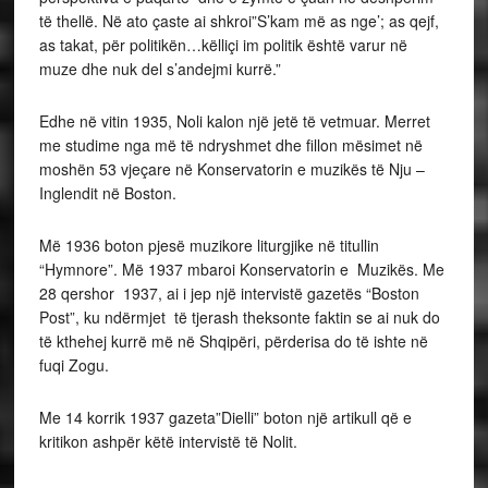
të thellë. Në ato çaste ai shkroi”S’kam më as nge’; as qejf,
as takat, për politikën…këlliçi im politik është varur në
muze dhe nuk del s’andejmi kurrë.”
Edhe në vitin 1935, Noli kalon një jetë të vetmuar. Merret
me studime nga më të ndryshmet dhe fillon mësimet në
moshën 53 vjeçare në Konservatorin e muzikës të Nju –
Inglendit në Boston.
Më 1936 boton pjesë muzikore liturgjike në titullin
“Hymnore”. Më 1937 mbaroi Konservatorin e Muzikës. Me
28 qershor 1937, ai i jep një intervistë gazetës “Boston
Post”, ku ndërmjet të tjerash theksonte faktin se ai nuk do
të kthehej kurrë më në Shqipëri, përderisa do të ishte në
fuqi Zogu.
Me 14 korrik 1937 gazeta”Dielli” boton një artikull që e
kritikon ashpër këtë intervistë të Nolit.