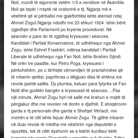
Noli, mundi të siguronte vetëm 1/3 e vendeve në Asamble.
Noli qe tepër i rreptë në oratorinë e tij. Ngjarja më e
vështirë që ai përballoi me gjakftohtësi ishte atentati ndaj
Ahmet Zogut.Ngjarja ndodhi me 23 shkurt 1924. Ishin bërë
zgjedhjet dhe Parlamenti po kryente procedurat. Në
séancën e pare do të zgjidhej kryesuesi i séances.
Kandidati i Partisë Konservatore, të udhëhequr nga Ahmet
Zogu, ishte Eshref Frashëri, ndërsa kandidati i Partisë
Liberale të udhëhequr nga Fan Noli, ishte Ibrahim Gjindi.
Në orën tre pasdite, kur Petro Poga, kryesuesi i
përkohshëm, po u tërhiqte vëmendjen të pranishmëve që
të mbanin qetësi, papritmas u dëgjuan disa të shtëna me
revole jashtë sallës. Dy plumba, kaluan para fytyrës së Fan
Nolit dhe goditën bangën e kryesuesit të séances….Pas
një minute, Ahmet Zogu hyri në sallë me krahun e majtë të
përgjakur dhe me revolen në dorën e djathtë. E shoqëronin
garda e tij personale dhe garda e Shefqet Vërlacit, me
motrën e të cilit ishte fejuar Ahmet Zogu. Të gjithë mbanin
në duar revole të mëdha me vështrim nga deputetët e
opozitës, tek të cilët dyshonin se e kishin kurdisur këtë
komplot për vrasje.Deputetët e opozitës nuk lëvizën. Edhe