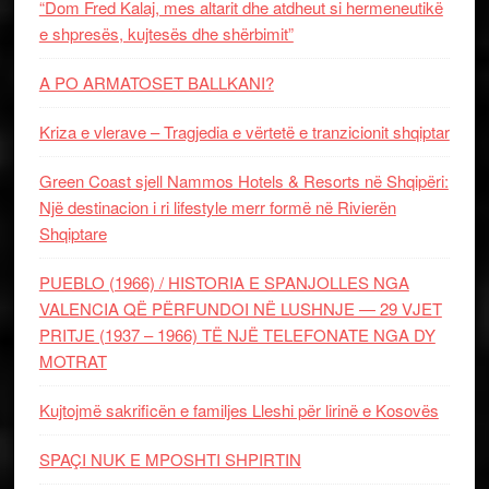
“Dom Fred Kalaj, mes altarit dhe atdheut si hermeneutikë
e shpresës, kujtesës dhe shërbimit”
A PO ARMATOSET BALLKANI?
Kriza e vlerave – Tragjedia e vërtetë e tranzicionit shqiptar
Green Coast sjell Nammos Hotels & Resorts në Shqipëri:
Një destinacion i ri lifestyle merr formë në Rivierën
Shqiptare
PUEBLO (1966) / HISTORIA E SPANJOLLES NGA
VALENCIA QË PËRFUNDOI NË LUSHNJE — 29 VJET
PRITJE (1937 – 1966) TË NJË TELEFONATE NGA DY
MOTRAT
Kujtojmë sakrificën e familjes Lleshi për lirinë e Kosovës
SPAÇI NUK E MPOSHTI SHPIRTIN