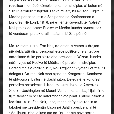
revoltuar me nëpërkëmbjen e kombit shqiptar, ai boton në
“Dielli” artikullin”Shqiptari i shkelmuar”, ku akuzon Fuqitë e
Mëdha për copëtimin e Shqipërisë në Konferencën e
Londrës. Në korrik 1916, në emër të Kuvendit të “Vatrës”,
Noli proteston pranë Fuqive të Mëdha kundër synimit për
të vendosur protektoratin Italian mbi Shqipërinë.
Më 15 mars 1918 Fan Noli, në emër të Vatrës u drejton
një deklaratë disa personaliteteve politike dhe shtetrore
amerikane duke përfshirë dhe presidentin Wilson, kundër
ndërhyrjes së Fuqive të Mëdha në problemin shqiptar.
Përsëri me 12 korrik 1917, Noli rizgjidhet kryetar i Vatrës. Si
delegat i “Vatrës” Noli mori pjesë në Kongesine Kombeve
të shtypura mbajtur në Uashington. Delegatët e kongresit
përcollën presidentin Uilson tek varri i babit të Amerikës,
Xhorxh Uashington në Maunt Vernon, ku ai mbajti fjalimin e
tij të famshëm për të katërmbëdhjetë pikat. Fjalimi i takon 4
korrikut 1918. Fan Noli, kësaj radhe shfrytëzoi rastin të
takohej me presidentin Ulson në Jahtin presidencial të
“Mejfllaurit” dhe ta lusë atë që t’ia kthente pavarësinë