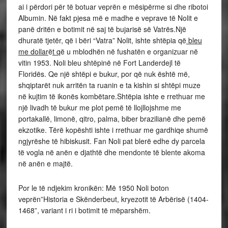
ai i përdori për të botuar veprën e mësipërme si dhe ribotoi
Albumin. Në fakt pjesa më e madhe e veprave të Nolit e
panë dritën e botimit në saj të bujarisë së Vatrës.Një
dhuratë tjetër, që i bëri “Vatra” Nolit, ishte shtëpia që
bleu
me dollar
ë
t q
ë u mblodhën në fushatën e organizuar në
vitin 1953. Noli bleu shtëpinë në Fort Landerdejl të
Floridës. Qe një shtëpi e bukur, por që nuk është më,
shqiptarët nuk arritën ta ruanin e ta kishin si shtëpi muze
në kujtim të ikonës kombëtare.Shtëpia ishte e rrethuar me
një livadh të bukur me plot pemë të llojllojshme me
portakallë, limonë, qitro, palma, biber brazilianë dhe pemë
ekzotike. Tërë kopështi ishte i rrethuar me gardhiqe shumë
ngjyrëshe të hibiskusit. Fan Noli pat blerë edhe dy parcela
të vogla në anën e djathtë dhe mendonte të blente akoma
në anën e majtë.
Por le të ndjekim kronikën: Më 1950 Noli boton
veprën”Historia e Skënderbeut, kryezotit të Arbërisë (1404-
1468”, variant i ri i botimit të mëparshëm.