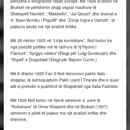
periudha e emigracioit nëpër Evropë. Më 1926 ai boton në
Bruksel në përkthimin shqip veprat madhore të
Shekspirit”Hamleti”, “Makbethi”, “Jul Qezari” dhe dramat e
H. Ibsen”Armiku i Popullit” dhe “Zonja Ingra e Ostrotit”, të
pajisura secila me një analizë kritike.
Më 28 nëntor 1925 në “Lirija kombëtare”, Noli boton tre
nga poezitë politike më të njohura të tij”Hymni i
Flamurit”,”Syrgjyn vdekur”(Elegji për Luigj Gurakuqin) dhe
“Shpell’ e Dragobisë”(Elegji për Bajram Currin.)
Më 8 dhjetor 1925 Fan S Noli denoncon paktin italo-
shqiptar, të ashtuquajturin Pakti i parë i Tiranës dhe e quan
atë si preludin e pushtimit të Shqipërisë nga Italia Fashiste.
Më 1926 Noli boton në Vjenë versionin e parë të
“Rubairave” të Omar Khajamit dhe në Bruksel (1927)
versionin e plotë të pajisur me një analizë kritike dhe
shënime.