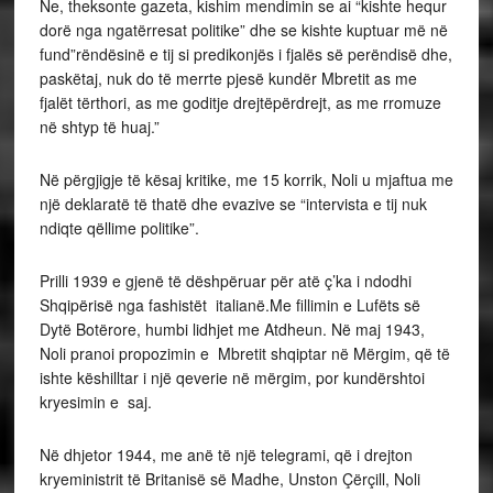
Ne, theksonte gazeta, kishim mendimin se ai “kishte hequr
dorë nga ngatërresat politike” dhe se kishte kuptuar më në
fund”rëndësinë e tij si predikonjës i fjalës së perëndisë dhe,
paskëtaj, nuk do të merrte pjesë kundër Mbretit as me
fjalët tërthori, as me goditje drejtëpërdrejt, as me rromuze
në shtyp të huaj.”
Në përgjigje të kësaj kritike, me 15 korrik, Noli u mjaftua me
një deklaratë të thatë dhe evazive se “intervista e tij nuk
ndiqte qëllime politike”.
Prilli 1939 e gjenë të dëshpëruar për atë ç’ka i ndodhi
Shqipërisë nga fashistët italianë.Me fillimin e Lufëts së
Dytë Botërore, humbi lidhjet me Atdheun. Në maj 1943,
Noli pranoi propozimin e Mbretit shqiptar në Mërgim, që të
ishte këshilltar i një qeverie në mërgim, por kundërshtoi
kryesimin e saj.
Në dhjetor 1944, me anë të një telegrami, që i drejton
kryeministrit të Britanisë së Madhe, Unston Çërçill, Noli