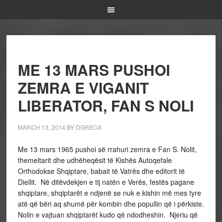
ME 13 MARS PUSHOI
ZEMRA E VIGANIT
LIBERATOR, FAN S NOLI
MARCH 13, 2014
BY
DGRECA
Me 13 mars 1965 pushoi së rrahuri zemra e Fan S. Nolit,
themeltarit dhe udhëheqësit të Kishës Autoqefale
Orthodokse Shqiptare, babait të Vatrës dhe editorit të
Diellit. Në ditëvdekjen e tij natën e Verës, festës pagane
shqiptare, shqiptarët e ndjenë se nuk e kishin më mes tyre
atë që bëri aq shumë për kombin dhe popullin që i përkiste.
Nolin e vajtuan shqiptarët kudo që ndodheshin. Njeriu që