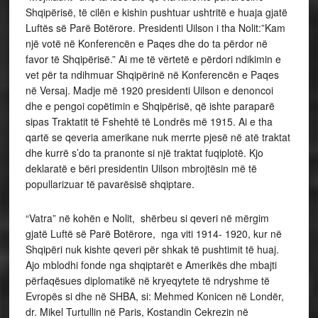
Shqipërisë, të cilën e kishin pushtuar ushtritë e huaja gjatë
Luftës së Parë Botërore. Presidenti Uilson i tha Nolit:”Kam
një votë në Konferencën e Paqes dhe do ta përdor në
favor të Shqipërisë.” Ai me të vërtetë e përdori ndikimin e
vet për ta ndihmuar Shqipërinë në Konferencën e Paqes
në Versaj. Madje më 1920 presidenti Uilson e denoncoi
dhe e pengoi copëtimin e Shqipërisë, që ishte paraparë
sipas Traktatit të Fshehtë të Londrës më 1915. Ai e tha
qartë se qeveria amerikane nuk merrte pjesë në atë traktat
dhe kurrë s’do ta pranonte si një traktat fuqiplotë. Kjo
deklaratë e bëri presidentin Uilson mbrojtësin më të
popullarizuar të pavarësisë shqiptare.
“Vatra” në kohën e Nolit, shërbeu si qeveri në mërgim
gjatë Luftë së Parë Botërore, nga viti 1914- 1920, kur në
Shqipëri nuk kishte qeveri për shkak të pushtimit të huaj.
Ajo mblodhi fonde nga shqiptarët e Amerikës dhe mbajti
përfaqësues diplomatikë në kryeqytete të ndryshme të
Evropës si dhe në SHBA, si: Mehmed Konicen në Londër,
dr. Mikel Turtullin në Paris, Kostandin Cekrezin në