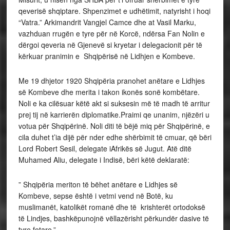
qeverisë shqiptare. Shpenzimet e udhëtimit, natyrisht i hoqi
“Vatra.” Arkimandrit Vangjel Camce dhe at Vasil Marku,
vazhduan rrugën e tyre për në Korcë, ndërsa Fan Nolin e
dërgoi qeveria në Gjenevë si kryetar i delegacionit për të
kërkuar pranimin e Shqipërisë në Lidhjen e Kombeve.
Me 19 dhjetor 1920 Shqipëria pranohet anëtare e Lidhjes
së Kombeve dhe merita i takon ikonës sonë kombëtare.
Noli e ka cilësuar këtë akt si suksesin më të madh të arritur
prej tij në karrierën diplomatike.Praimi qe unanim, njëzëri u
votua për Shqipërinë. Noli diti të bëjë miq për Shqipërinë, e
cila duhet t’ia dijë për nder edhe shërbimit të cmuar, që bëri
Lord Robert Sesil, delegate iAfrikës së Jugut. Atë ditë
Muhamed Aliu, delegate i Indisë, bëri këtë deklaratë:
” Shqipëria meriton të bëhet anëtare e Lidhjes së
Kombeve, sepse është i vetmi vend në Botë, ku
muslimanët, katolikët romanë dhe të krishterët ortodoksë
të Lindjes, bashkëpunojnë vëllazërisht përkundër dasive të
tyre fetare.”