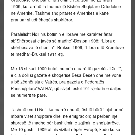
1909, kur arrinë ta themelojë Kishën Shqiptare Ortodokse
në Amerikë. Tashmë shqiprtarët e Amerikës e kanë
pranuar si udhëheqës shpirtëror.
Paralelisht Noli nis botimin e librave me karakter fetar
si:”Shërbesat e javës së madhe”-Boston 1908; “Libra e
shërbesave të shenjta”- Bruksel 1909; “Libra e të Kremteve
të mëdha”-Bruksel 1911 etj.
Me 15 shkurt 1909 botoi numrin e parë të gazetës “Dielli”,
e cila doli si gazetë e shoqërisë Besa-Besën dhe më vonë
u bë zëdhënsja e Vatrës, pra gazeta e Federatës
Panshqiptare”VATRA”, që sivjet festoi 101 vjetorin e daljes
së numërit të parë.
Tashmë emri i Nolit ka marrë dhenë, është bërë i njohur në
mbarë viset shqiptare dhe në emigracion; ai përbën një
shpresë të madhe për bashkimin e zgjimin e shqiptarëve.
Me 10 gusht 1909 ai nis vizitat nëpër Evropë, kudo ku ka