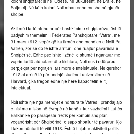
koloni shqiptare; si në Odesë, në Bukuresht, në Brailë, në
Sofje etj. Në këto koloni Noli mban edhe mesha në gjuhën
shqipe.
Akti më i lartë atdhetar për bashkimin e shqiptarëve, është
padyshim themelimi i Federatës Panshqiptare “Vatra”, me
31 mars 1912, vepër që ka firmën dhe mendjen e Nolit.Pa
Vatrën, zor se do të ishte arritur dhe ruajtur pavarësia e
Shqipërisë. Edhe pse ishte i zënë e shumë i ngarkuar me
veprimtaritë atdhetare dhe kishtare, Noli nuk i ndërpreu
përpjekjet për ngritjen arsimore e intelektuale. Në qershor
1912 ai arrinë të përfundojë studimet universitare në
Harvard, ç’ka tregon edhe një here kapacitetin e tij
intelektual.
Noli ishte një nga mendjet e ndritura të Vatrës , prandaj ajo
e nisi me mision në Evropë në kohën kur vazhdimi i Luftës
Ballkanike po paraqeste rrezik për kombin shqiptar,
veçanërisht për Shqipërinë e sapo shpallur të pavarur. Kjo
i takon nëntorit të vitit 1913. Është i njohur aktiviteti politik