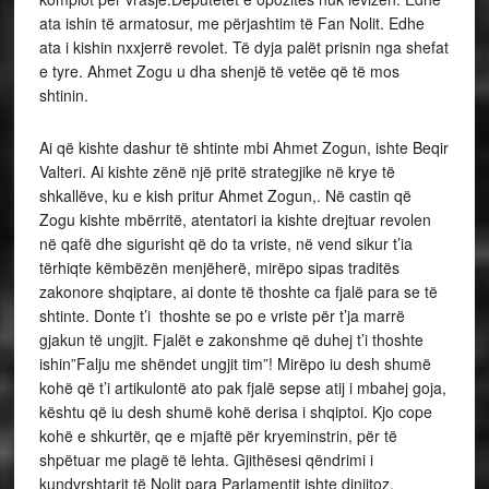
ata ishin të armatosur, me përjashtim të Fan Nolit. Edhe
ata i kishin nxxjerrë revolet. Të dyja palët prisnin nga shefat
e tyre. Ahmet Zogu u dha shenjë të vetëe që të mos
shtinin.
Ai që kishte dashur të shtinte mbi Ahmet Zogun, ishte Beqir
Valteri. Ai kishte zënë një pritë strategjike në krye të
shkallëve, ku e kish pritur Ahmet Zogun,. Në castin që
Zogu kishte mbërritë, atentatori ia kishte drejtuar revolen
në qafë dhe sigurisht që do ta vriste, në vend sikur t’ia
tërhiqte këmbëzën menjëherë, mirëpo sipas traditës
zakonore shqiptare, ai donte të thoshte ca fjalë para se të
shtinte. Donte t’i thoshte se po e vriste për t’ja marrë
gjakun të ungjit. Fjalët e zakonshme që duhej t’i thoshte
ishin”Falju me shëndet ungjit tim”! Mirëpo iu desh shumë
kohë që t’i artikulontë ato pak fjalë sepse atij i mbahej goja,
kështu që iu desh shumë kohë derisa i shqiptoi. Kjo cope
kohë e shkurtër, qe e mjaftë për kryeminstrin, për të
shpëtuar me plagë të lehta. Gjithësesi qëndrimi i
kundvrshtarit të Nolit para Parlamentit ishte dinjitoz.