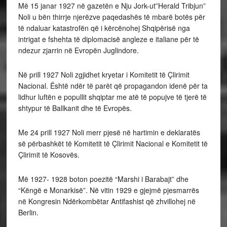
Më 15 janar 1927 në gazetën e Nju Jork-ut”Herald Tribjun”
Noli u bën thirrje njerëzve paqedashës të mbarë botës për
të ndaluar katastrofën që i kërcënohej Shqipërisë nga
intrigat e fshehta të diplomacisë angleze e italiane për të
ndezur zjarrin në Evropën Juglindore.
Në prill 1927 Noli zgjidhet kryetar i Komitetit të Çlirimit
Nacional. Është ndër të parët që propagandon idenë për ta
lidhur luftën e popullit shqiptar me atë të popujve të tjerë të
shtypur të Ballkanit dhe të Evropës.
Me 24 prill 1927 Noli merr pjesë në hartimin e deklaratës
së përbashkët të Komitetit të Çlirimit Nacional e Komitetit të
Çlirimit të Kosovës.
Më 1927- 1928 boton poezitë “Marshi i Barabajt” dhe
“Këngë e Monarkisë”. Në vitin 1929 e gjejmë pjesmarrës
në Kongresin Ndërkombëtar Antifashist që zhvillohej në
Berlin.