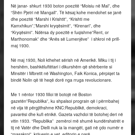
Në janar- shkurt 1930 boton poezitë “Moisiu në Mal”, dhe
“Shën Pjetri në Mangall”. Të kësaj kohe mendohet se janë
dhe poezitë “Marshi i Krishtit”, “Krishti me
Kamxhikun”,”Marshi kryqësimit”, “Kirenari”, dhe
“Kryqësimi”. Ndërsa dy poezitë e fuqishme”Rent, or
Marthonomak” dhe “Anës së Lumenjëve” i shkroi në prill-
maj 1930.
Në maj 1930, Noli kthehet sërish në Amerikë. Miku i tij i
hershëm, bashkëluftëtari i dikurshëm që shërbente si
Minsitër i Mbretit në Washington, Faik Konica, përpiqet ta
bindë Nolin që të heqë dorë nga rruga revolucionare.
Me 1 nëntor 1930 filloi të botojë në Boston
gazetën”Republika”, ku shpalsoi prograin që i përmbahej
në vija të përgjithshme KNC:Republikë, demokraci,
pavarësi dhe kufi etnikë. Gazeta vazhdoi të botohej deri në
vitin 1933. “Republika” zemëroi më shumë kundërshatrët e
tij në Vatër dhe Dielli nuk ia la mangët, gati në çdo numër e
“masakroi”, krijuesin e vet, editorin e parë.