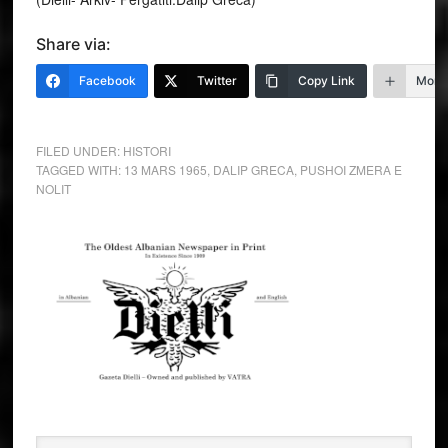
Share via:
Facebook
Twitter
Copy Link
More
FILED UNDER:
HISTORI
TAGGED WITH:
13 MARS 1965
,
DALIP GRECA
,
PUSHOI ZMERA E
NOLIT