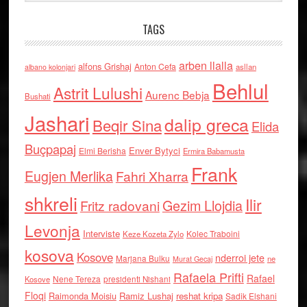
TAGS
arben llalla
alfons Grishaj
Anton Cefa
asllan
albano kolonjari
Behlul
Astrit Lulushi
Aurenc Bebja
Bushati
Jashari
dalip greca
Beqir Sina
Elida
Buçpapaj
Enver Bytyci
Elmi Berisha
Ermira Babamusta
Frank
Eugjen Merlika
Fahri Xharra
shkreli
Ilir
Gezim Llojdia
Fritz radovani
Levonja
Interviste
Kolec Traboini
Keze Kozeta Zylo
kosova
Kosove
nderroi jete
Marjana Bulku
ne
Murat Gecaj
Rafaela Prifti
Rafael
Nene Tereza
Kosove
presidenti Nishani
Floqi
Raimonda Moisiu
Ramiz Lushaj
reshat kripa
Sadik Elshani