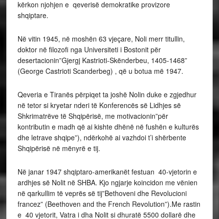
kërkon njohjen e qeverisë demokratike provizore
shqiptare.
Në vitin 1945, në moshën 63 vjeçare, Noli merr titullin,
doktor në filozofi nga Universiteti i Bostonit për
desertacionin”Gjergj Kastrioti-Skënderbeu, 1405-1468”
(George Castrioti Scanderbeg) , që u botua më 1947.
Qeveria e Tiranës përpiqet ta joshë Nolin duke e zgjedhur
në tetor si kryetar nderi të Konferencës së Lidhjes së
Shkrimatrëve të Shqipërisë, me motivacionin”për
kontributin e madh që ai kishte dhënë në fushën e kulturës
dhe letrave shqipe”), ndërkohë ai vazhdoi t’i shërbente
Shqipërisë në mënyrë e tij.
Në janar 1947 shqiptaro-amerikanët festuan 40-vjetorin e
ardhjes së Nolit në SHBA. Kjo ngjarje koincidon me vënien
në qarkullim të veprës së tij”Bethoveni dhe Revolucioni
francez” (Beethoven and the French Revolution”).Me rastin
e 40 vjetorit, Vatra i dha Nolit si dhuratë 5500 dollarë dhe