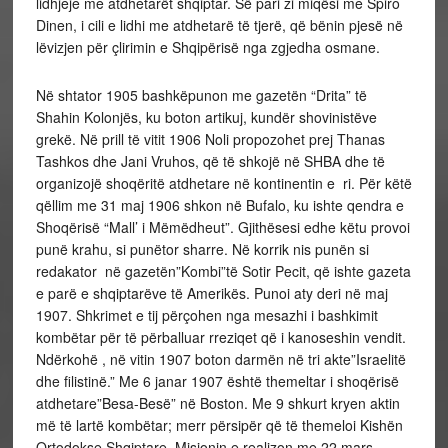
lidhjeje me atdhetarët shqiptar. Së pari zi miqësi me Spiro
Dinen, i cili e lidhi me atdhetarë të tjerë, që bënin pjesë në
lëvizjen për çlirimin e Shqipërisë nga zgjedha osmane.
Në shtator 1905 bashkëpunon me gazetën “Drita” të
Shahin Kolonjës, ku boton artikuj, kundër shovinistëve
grekë. Në prill të vitit 1906 Noli propozohet prej Thanas
Tashkos dhe Jani Vruhos, që të shkojë në SHBA dhe të
organizojë shoqëritë atdhetare në kontinentin e ri. Për këtë
qëllim me 31 maj 1906 shkon në Bufalo, ku ishte qendra e
Shoqërisë “Mall’ i Mëmëdheut”. Gjithësesi edhe këtu provoi
punë krahu, si punëtor sharre. Në korrik nis punën si
redakator në gazetën”Kombi”të Sotir Pecit, që ishte gazeta
e parë e shqiptarëve të Amerikës. Punoi aty deri në maj
1907. Shkrimet e tij përçohen nga mesazhi i bashkimit
kombëtar për të përballuar rreziqet që i kanoseshin vendit.
Ndërkohë , në vitin 1907 boton darmën në tri akte”Israelitë
dhe filistinë.” Me 6 janar 1907 është themeltar i shoqërisë
atdhetare”Besa-Besë” në Boston. Me 9 shkurt kryen aktin
më të lartë kombëtar; merr përsipër që të themeloi Kishën
Ortodokse Shqiptare. Misionin e realizon me 22 mars