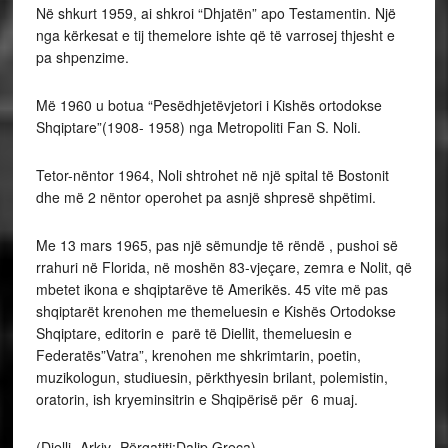
Në shkurt 1959, ai shkroi “Dhjatën” apo Testamentin. Një
nga kërkesat e tij themelore ishte që të varrosej thjesht e
pa shpenzime.
Më 1960 u botua “Pesëdhjetëvjetori i Kishës ortodokse
Shqiptare”(1908- 1958) nga Metropoliti Fan S. Noli.
Tetor-nëntor 1964, Noli shtrohet në një spital të Bostonit
dhe më 2 nëntor operohet pa asnjë shpresë shpëtimi.
Me 13 mars 1965, pas një sëmundje të rëndë , pushoi së
rrahuri në Florida, në moshën 83-vjeçare, zemra e Nolit, që
mbetet ikona e shqiptarëve të Amerikës. 45 vite më pas
shqiptarët krenohen me themeluesin e Kishës Ortodokse
Shqiptare, editorin e parë të Diellit, themeluesin e
Federatës”Vatra”, krenohen me shkrimtarin, poetin,
muzikologun, studiuesin, përkthyesin brilant, polemistin,
oratorin, ish kryeminsitrin e Shqipërisë për 6 muaj.
(Dielli- Arkiv- Përgatiti:Dalip Greca)