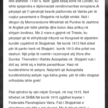
dhe atdhetar i Fan S. Nolit gjatë kësaj kohe në Londër, ku
ishte epiqendra e diplomacisë vendimmarrëse evropiane.Ai
përpiqet që t’i qëndrojë besnik platformës së Vatrës për të
ruajtur pavarësinë e Shqipëris në kufijtë etnikë. Noli i
dërgon dy Memorandume Minsitrisë së Punëve të Jashtme
të Anglisë për këtë çështje djhe boton disa artikuj në
shtypin londinez. Me 2 mars e gjejmë në Trieste, ku
përpiqet që të shfrytëzojë tribunë ne Kongresit të atjeshëm
kundër copëtimit të Shqipërisë. Në korrik 1913 Noli shkel
për të parën herë në Shqipëri; korrik 1913 dhe pritet me
dashuri. Një pritje të nxehtë i rezervojnë atij Vlora dhe
Durrësi. Themelimi i Kishës Autoqefale në Shqipëri nuk i
doli aq lehtë siç e kishte parashikuar. Hasi në
kundërshtime të ashpra. Natyrisht që Autoqefalia
kundërshtohej ashpër nga kisha greke, për të cilën shqiptar
orthodoks ishte grek!
Pasi qëndroi dy vjet nëpër Evropë, në maj 1915, Noli
kthehet në SHBA.Në korrik 1915 zgjidhet kryetar i
Federatës Panshqiptare Vatra. Fati i Shqipërisë e
shqetëson për ditë e më shumë. Me 8 shkurt 1916, i