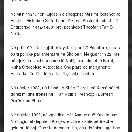
Në vitin 1921, nën kujdesin e shoqërisë “Arsimi” botohet në
Boston “Historia e Skënderbeut”Gjergj Kastrioti” mbretit të
Shqipërisë, 1412-1468” prej peshkopit Theofan (Fan S
Noli).
Në prill 1921 Noli zgjidhet kryetar i partisë Popullore, e para
parti politike parlamentare në Shqipëri. Në gusht 1922, me
përpjekjet e vazhdueshme të Nolit, themelohet të Berat,
Kisha Ortodokse Autoqefale Shqiptare që mënjanonte
Patriarkanën të ndërhynte në çështje kishtare.
Në nëntor 1923, në Kishën e Shën Gjergjit në Korçë bëhet
dorëzimi dhe fronësimi i Fan Nolit si Peshkop i Durrësit,
Gorës dhe Shpatit.
Në dhjetor 1923, në zgjedhjet për Asamblenë Kushtetuse,
Noli zgjidhet deputet i Korçës, e cila e kishte bërë edhe
qytetar të saj. Opozita demokratike, që udhëhiqej nga Fan