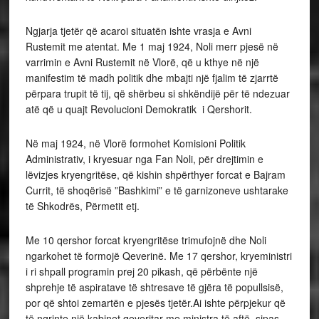
Ngjarja tjetër që acaroi situatën ishte vrasja e Avni
Rustemit me atentat. Me 1 maj 1924, Noli merr pjesë në
varrimin e Avni Rustemit në Vlorë, që u kthye në një
manifestim të madh politik dhe mbajti një fjalim të zjarrtë
përpara trupit të tij, që shërbeu si shkëndijë për të ndezuar
atë që u quajt Revolucioni Demokratik i Qershorit.
Në maj 1924, në Vlorë formohet Komisioni Politik
Administrativ, i kryesuar nga Fan Noli, për drejtimin e
lëvizjes kryengritëse, që kishin shpërthyer forcat e Bajram
Currit, të shoqërisë ”Bashkimi” e të garnizoneve ushtarake
të Shkodrës, Përmetit etj.
Me 10 qershor forcat kryengritëse trimufojnë dhe Noli
ngarkohet të formojë Qeverinë. Me 17 qershor, kryeministri
i ri shpall programin prej 20 pikash, që përbënte një
shprehje të aspiratave të shtresave të gjëra të popullsisë,
por që shtoi zemartën e pjesës tjetër.Ai ishte përpjekur që
të ngrinte një kabinet qeveritar me ministra të aftë, sipas