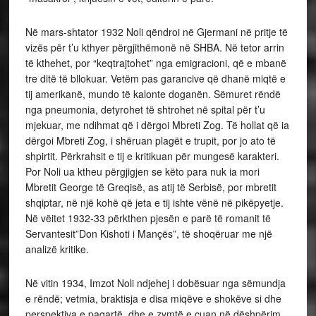
Në mars-shtator 1932 Noli qëndroi në Gjermani në pritje të
vizës për t’u kthyer përgjithëmonë në SHBA. Në tetor arrin
të kthehet, por “keqtrajtohet” nga emigracioni, që e mbanë
tre ditë të bllokuar. Vetëm pas garancive që dhanë miqtë e
tij amerikanë, mundo të kalonte doganën. Sëmuret rëndë
nga pneumonia, detyrohet të shtrohet në spital për t’u
mjekuar, me ndihmat që i dërgoi Mbreti Zog. Të hollat që ia
dërgoi Mbreti Zog, i shëruan plagët e trupit, por jo ato të
shpirtit. Përkrahsit e tij e kritikuan për mungesë karakteri.
Por Noli ua ktheu përgjigjen se këto para nuk ia mori
Mbretit George të Greqisë, as atij të Serbisë, por mbretit
shqiptar, në një kohë që jeta e tij ishte vënë në pikëpyetje.
Në vëitet 1932-33 përkthen pjesën e parë të romanit të
Servantesit”Don Kishoti i Mançës”, të shoqëruar me një
analizë kritike.
Në vitin 1934, Imzot Noli ndjehej i dobësuar nga sëmundja
e rëndë; vetmia, braktisja e disa miqëve e shokëve si dhe
perspektiva e paqartë dhe e zymtë e çuan në dëshpërim