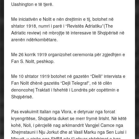
Uashington e të tjerë.
Me iniciativën e Nolit e nën drejtimin e tij, botohet në
shtator 1918, numri i parë i “Revistës Adriatiku”(The
Adriatic review) në mbrojtje të interesave të Shqipërisë në
arenën ndërkombëtare.
Me 26 korrik 1919 organizohet ceremonia për zgjedhjen e
Fan S. Nolit, peshkop.
Me 10 shtator 1919 botohet në gazetën “Dielli” intervista e
Fan Nolit dhënë gazetës “Dejli Telegraf”, në të cilën
denoncohej Traktati i fshehtë i Londrës për copëtimin e
Shqipërisë.
Pas evakuimit italian nga Vlora, e detyruar nga forcat
kryengritëse, Shqipëria duket se merr frymë lirisht. Në këtë
kohë, Noli, i përcjellë nag arkimandrit Vangjel Camce nga
Xhejmstauni i Nju Jorkut dhe at Vasil Marku nga Sen Luisi i
Misurit, u nisën nga SHBA për t’i ofruar shërbimet e tyre