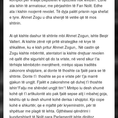
ata ishin të armatosur, me përjashtim të Fan Nolit. Edhe
ata i kishin nxxjerrë revolet. Të dyja palët prisnin nga shefat
e tyre. Ahmet Zogu u dha shenjë të vetëe që të mos
shtinin.
Ai që kishte dashur të shtinte mbi Ahmet Zogun, ishte Beqir
Valteri. Ai kishte zënë një pritë strategjike në krye të
shkallëve, ku e kish pritur Ahmet Zogun,. Në castin që
Zogu kishte mbërritë, atentatori ia kishte drejtuar revolen
në qafë dhe sigurisht që do ta vriste, në vend sikur t’ia
tërhiqte këmbëzën menjëherë, mirëpo sipas traditës
zakonore shqiptare, ai donte të thoshte ca fjalë para se të
shtinte. Donte t’i thoshte se po e vriste për t’ja marrë
gjakun të ungjit. Fjalët e zakonshme që duhej t’i thoshte
ishin”Falju me shëndet ungjit tim”! Mirëpo iu desh shumë
kohë që t’i artikulontë ato pak fjalë sepse atij i mbahej goja,
kështu që iu desh shumë kohë derisa i shqiptoi. Kjo cope
kohë e shkurtër, qe e mjaftë për kryeminstrin, për të
shpëtuar me plagë të lehta. Gjithësesi qëndrimi i
kundvrshtarit të Nolit para Parlamentit ishte dinjitoz.