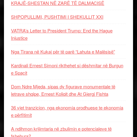
KRAJË-SHESTAN NË ZARË TË DALMACISË
SHPOPULLIMI, PUSHTIMI I SHEKULLIT XXI
VATRA’s Letter to President Trump: End the Hague
Injustice
Nga Tirana në Kukaj për të parë “Lahuta e Malësisë”
Kardinali Ernest Simoni rikthehet si dëshmitar në Burgun
e Spaçit
Dom Ndre Mjeda, sipas dy figurave monumentale të
letrave shqipe, Ernest Koliqit dhe At Gjergj Fishta
36 vjet tranzicion, nga ekonomia prodhuese te ekonomia
e përfitimit
A ndihmon krijimtaria në zbulimin e potencialeve të
fshehura?