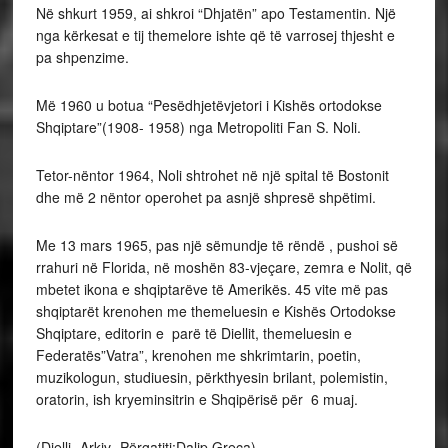
Në shkurt 1959, ai shkroi “Dhjatën” apo Testamentin. Një
nga kërkesat e tij themelore ishte që të varrosej thjesht e
pa shpenzime.
Më 1960 u botua “Pesëdhjetëvjetori i Kishës ortodokse
Shqiptare”(1908- 1958) nga Metropoliti Fan S. Noli.
Tetor-nëntor 1964, Noli shtrohet në një spital të Bostonit
dhe më 2 nëntor operohet pa asnjë shpresë shpëtimi.
Me 13 mars 1965, pas një sëmundje të rëndë , pushoi së
rrahuri në Florida, në moshën 83-vjeçare, zemra e Nolit, që
mbetet ikona e shqiptarëve të Amerikës. 45 vite më pas
shqiptarët krenohen me themeluesin e Kishës Ortodokse
Shqiptare, editorin e parë të Diellit, themeluesin e
Federatës”Vatra”, krenohen me shkrimtarin, poetin,
muzikologun, studiuesin, përkthyesin brilant, polemistin,
oratorin, ish kryeminsitrin e Shqipërisë për 6 muaj.
(Dielli- Arkiv- Përgatiti:Dalip Greca)