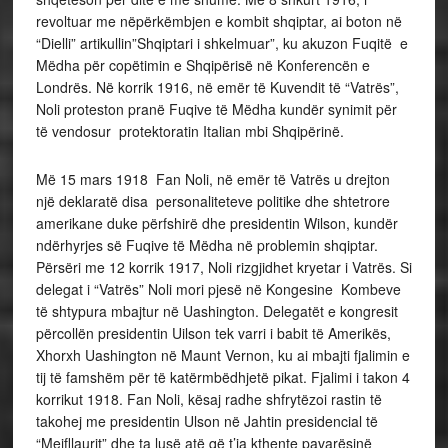
revoltuar me nëpërkëmbjen e kombit shqiptar, ai boton në
“Dielli” artikullin”Shqiptari i shkelmuar”, ku akuzon Fuqitë e
Mëdha për copëtimin e Shqipërisë në Konferencën e
Londrës. Në korrik 1916, në emër të Kuvendit të “Vatrës”,
Noli proteston pranë Fuqive të Mëdha kundër synimit për
të vendosur protektoratin Italian mbi Shqipërinë.
Më 15 mars 1918 Fan Noli, në emër të Vatrës u drejton
një deklaratë disa personaliteteve politike dhe shtetrore
amerikane duke përfshirë dhe presidentin Wilson, kundër
ndërhyrjes së Fuqive të Mëdha në problemin shqiptar.
Përsëri me 12 korrik 1917, Noli rizgjidhet kryetar i Vatrës. Si
delegat i “Vatrës” Noli mori pjesë në Kongesine Kombeve
të shtypura mbajtur në Uashington. Delegatët e kongresit
përcollën presidentin Uilson tek varri i babit të Amerikës,
Xhorxh Uashington në Maunt Vernon, ku ai mbajti fjalimin e
tij të famshëm për të katërmbëdhjetë pikat. Fjalimi i takon 4
korrikut 1918. Fan Noli, kësaj radhe shfrytëzoi rastin të
takohej me presidentin Ulson në Jahtin presidencial të
“Mejfllaurit” dhe ta lusë atë që t’ia kthente pavarësinë