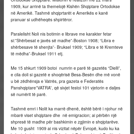
1909, kur arrinë ta themelojë Kishën Shqiptare Ortodokse
në Amerikë. Tashmë shqiprtarët e Amerikës e kanë
pranuar si udhëheqës shpirtëror.
Paralelisht Noli nis botimin e librave me karakter fetar
si:”Shërbesat e javës së madhe”-Boston 1908; “Libra e
shërbesave të shenjta”- Bruksel 1909; “Libra e të Kremteve
të mëdha”-Bruksel 1911 etj.
Me 15 shkurt 1909 botoi numrin e parë të gazetës “Dielli”,
e cila doli si gazetë e shoqërisë Besa-Besën dhe më vonë
u bë zëdhënsja e Vatrës, pra gazeta e Federatës
Panshqiptare”VATRA”, që sivjet festoi 101 vjetorin e daljes
së numërit të parë.
Tashmë emri i Nolit ka marrë dhenë, është bërë i njohur në
mbarë viset shqiptare dhe në emigracion; ai përbën një
shpresë të madhe për bashkimin e zgjimin e shqiptarëve.
Me 10 gusht 1909 ai nis vizitat nëpër Evropë, kudo ku ka