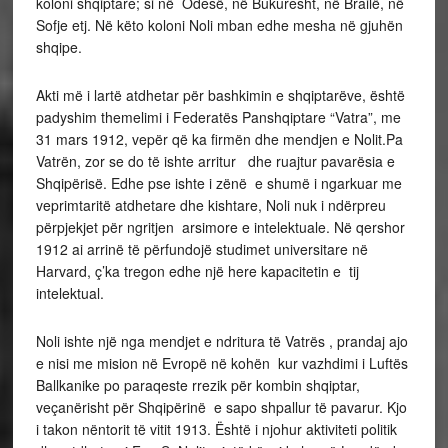
koloni shqiptare; si në Odesë, në Bukuresht, në Brailë, në
Sofje etj. Në këto koloni Noli mban edhe mesha në gjuhën
shqipe.
Akti më i lartë atdhetar për bashkimin e shqiptarëve, është
padyshim themelimi i Federatës Panshqiptare “Vatra”, me
31 mars 1912, vepër që ka firmën dhe mendjen e Nolit.Pa
Vatrën, zor se do të ishte arritur dhe ruajtur pavarësia e
Shqipërisë. Edhe pse ishte i zënë e shumë i ngarkuar me
veprimtaritë atdhetare dhe kishtare, Noli nuk i ndërpreu
përpjekjet për ngritjen arsimore e intelektuale. Në qershor
1912 ai arrinë të përfundojë studimet universitare në
Harvard, ç’ka tregon edhe një here kapacitetin e tij
intelektual.
Noli ishte një nga mendjet e ndritura të Vatrës , prandaj ajo
e nisi me mision në Evropë në kohën kur vazhdimi i Luftës
Ballkanike po paraqeste rrezik për kombin shqiptar,
veçanërisht për Shqipërinë e sapo shpallur të pavarur. Kjo
i takon nëntorit të vitit 1913. Është i njohur aktiviteti politik