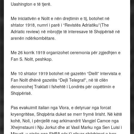
Uashington e të tjerë.
Me iniciativën e Nolit e nën drejtimin e tij, botohet në
shtator 1918, numri i parë i “Revistës Adriatiku”(The
Adriatic review) në mbrojtje të interesave të Shqipërisë në
arenën ndërkombëtare.
Me 26 korrik 1919 organizohet ceremonia për zgjedhjen e
Fan S. Nolit, peshkop.
Me 10 shtator 1919 botohet në gazetën “Dielli” intervista e
Fan Nolit dhënë gazetës “Dejli Telegraf”, në të cilën
denoncohej Traktati i fshehtë i Londrës për copëtimin e
Shqipërisë.
Pas evakuimit italian nga Vlora, e detyruar nga forcat
kryengritëse, Shqipëria duket se merr frymë lirisht. Në këtë
kohë, Noli, i përcjellë nag arkimandrit Vangjel Camce nga
Xhejmstauni i Nju Jorkut dhe at Vasil Marku nga Sen Luisi i
Misurit, u nisën nga SHBA për t’i ofruar shërbimet e tyre