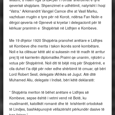
qeverisë shqiptare. Shpenzimet e udhëtimit, natyrisht i hoqi
“Vatra.” Arkimandrit Vangjel Camce dhe at Vasil Marku,
vazhduan rrugën e tyre për në Korcë, ndërsa Fan Nolin e
dërgoi qeveria në Gjenevë si kryetar i delegacionit për të
kërkuar pranimin e Shqipërisë në Lidhjen e Kombeve.
Me 19 dhjetor 1920 Shqipëria pranohet anëtare e Lidhjes
së Kombeve dhe merita i takon ikonës sonë kombëtare.
Noli e ka cilësuar këtë akt si suksesin më të madh të arritur
prej tij në karrierën diplomatike.Praimi qe unanim, njëzëri u
votua për Shqipërinë. Noli diti të bëjë miq për Shqipërinë, e
cila duhet t’ia dijë për nder edhe shërbimit të cmuar, që bëri
Lord Robert Sesil, delegate iAfrikës së Jugut. Atë ditë
Muhamed Aliu, delegate i Indisë, bëri këtë deklaratë:
” Shqipëria meriton të bëhet anëtare e Lidhjes së
Kombeve, sepse është i vetmi vend në Botë, ku
muslimanët, katolikët romanë dhe të krishterët ortodoksë
të Lindjes, bashkëpunojnë vëllazërisht përkundër dasive të
tyre fetare.”