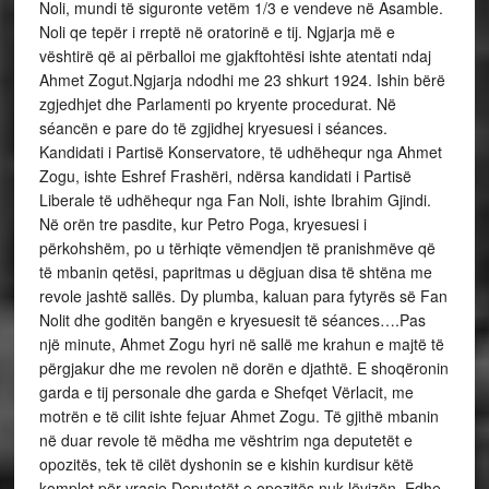
Noli, mundi të siguronte vetëm 1/3 e vendeve në Asamble.
Noli qe tepër i rreptë në oratorinë e tij. Ngjarja më e
vështirë që ai përballoi me gjakftohtësi ishte atentati ndaj
Ahmet Zogut.Ngjarja ndodhi me 23 shkurt 1924. Ishin bërë
zgjedhjet dhe Parlamenti po kryente procedurat. Në
séancën e pare do të zgjidhej kryesuesi i séances.
Kandidati i Partisë Konservatore, të udhëhequr nga Ahmet
Zogu, ishte Eshref Frashëri, ndërsa kandidati i Partisë
Liberale të udhëhequr nga Fan Noli, ishte Ibrahim Gjindi.
Në orën tre pasdite, kur Petro Poga, kryesuesi i
përkohshëm, po u tërhiqte vëmendjen të pranishmëve që
të mbanin qetësi, papritmas u dëgjuan disa të shtëna me
revole jashtë sallës. Dy plumba, kaluan para fytyrës së Fan
Nolit dhe goditën bangën e kryesuesit të séances….Pas
një minute, Ahmet Zogu hyri në sallë me krahun e majtë të
përgjakur dhe me revolen në dorën e djathtë. E shoqëronin
garda e tij personale dhe garda e Shefqet Vërlacit, me
motrën e të cilit ishte fejuar Ahmet Zogu. Të gjithë mbanin
në duar revole të mëdha me vështrim nga deputetët e
opozitës, tek të cilët dyshonin se e kishin kurdisur këtë
komplot për vrasje.Deputetët e opozitës nuk lëvizën. Edhe