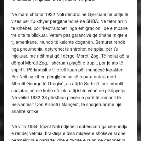
Në mars-shtator 1932 Noli qëndroi në Gjermani në pritje të
vizës për t’u kthyer përgjithëmonë në SHBA. Në tetor arrin
të kthehet, por “keqtrajtohet” nga emigracioni, që e mbanë
tre ditë të bllokuar. Vetëm pas garancive që dhanë miqtë e
tij amerikanë, mundo të kalonte doganën. Sëmuret rëndë
nga pneumonia, detyrohet të shtrohet në spital për t’u
mjekuar, me ndihmat që i dërgoi Mbreti Zog. Të hollat që ia
dërgoi Mbreti Zog, i shëruan plagët e trupit, por jo ato të
shpirtit. Përkrahsit e tij e kritikuan për mungesë karakteri.
Por Noli ua ktheu përgjigjen se këto para nuk ia mori
Mbretit George të Greqisë, as atij të Serbisë, por mbretit
shqiptar, në një kohë që jeta e tij ishte vënë në pikëpyetje.
Në vëitet 1932-33 përkthen pjesën e parë të romanit të
Servantesit”Don Kishoti i Mançës”, të shoqëruar me një
analizë kritike.
Në vitin 1934, Imzot Noli ndjehej i dobësuar nga sëmundja
e rëndë; vetmia, braktisja e disa miqëve e shokëve si dhe
perspektiva e paqartë dhe e zymtë e çuan në dëshpërim