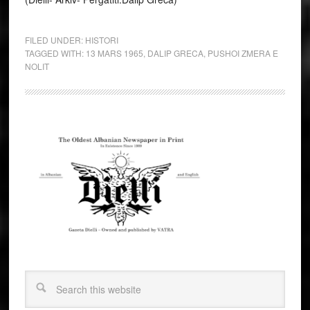
FILED UNDER:
HISTORI
TAGGED WITH:
13 MARS 1965
,
DALIP GRECA
,
PUSHOI ZMERA E
NOLIT