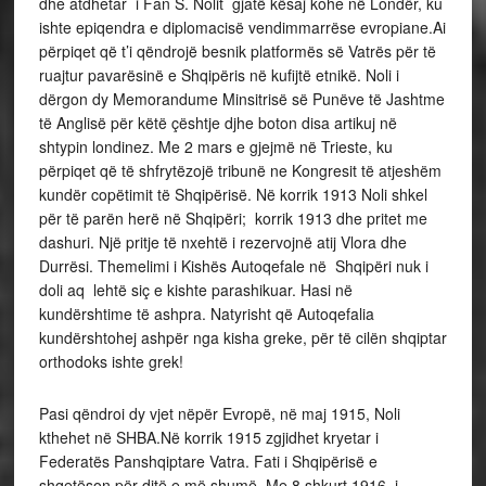
dhe atdhetar i Fan S. Nolit gjatë kësaj kohe në Londër, ku
ishte epiqendra e diplomacisë vendimmarrëse evropiane.Ai
përpiqet që t’i qëndrojë besnik platformës së Vatrës për të
ruajtur pavarësinë e Shqipëris në kufijtë etnikë. Noli i
dërgon dy Memorandume Minsitrisë së Punëve të Jashtme
të Anglisë për këtë çështje djhe boton disa artikuj në
shtypin londinez. Me 2 mars e gjejmë në Trieste, ku
përpiqet që të shfrytëzojë tribunë ne Kongresit të atjeshëm
kundër copëtimit të Shqipërisë. Në korrik 1913 Noli shkel
për të parën herë në Shqipëri; korrik 1913 dhe pritet me
dashuri. Një pritje të nxehtë i rezervojnë atij Vlora dhe
Durrësi. Themelimi i Kishës Autoqefale në Shqipëri nuk i
doli aq lehtë siç e kishte parashikuar. Hasi në
kundërshtime të ashpra. Natyrisht që Autoqefalia
kundërshtohej ashpër nga kisha greke, për të cilën shqiptar
orthodoks ishte grek!
Pasi qëndroi dy vjet nëpër Evropë, në maj 1915, Noli
kthehet në SHBA.Në korrik 1915 zgjidhet kryetar i
Federatës Panshqiptare Vatra. Fati i Shqipërisë e
shqetëson për ditë e më shumë. Me 8 shkurt 1916, i