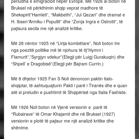
periudha e emigracioit nëpër Evropë. Më 1926 ai boton në
Bruksel në përkthimin shqip veprat madhore të
Shekspirit”Hamleti”, “Makbethi”, “Jul Qezari” dhe dramat e
H. Ibsen”Armiku i Popullit” dhe “Zonja Ingra e Ostrotit”, të
pajisura secila me një analizë kritike.
Më 28 nëntor 1925 në “Lirija kombëtare”, Noli boton tre
nga poezitë politike më të njohura të tij”Hymni i
Flamurit”,”Syrgjyn vdekur”(Elegji për Luigj Gurakuqin) dhe
“Shpell’ e Dragobisë”(Elegji për Bajram Currin.)
Më 8 dhjetor 1925 Fan S Noli denoncon paktin italo-
shqiptar, të ashtuquajturin Pakti i parë i Tiranës dhe e quan
atë si preludin e pushtimit të Shqipërisë nga Italia Fashiste.
Më 1926 Noli boton në Vjenë versionin e parë të
“Rubairave” të Omar Khajamit dhe në Bruksel (1927)
versionin e plotë të pajisur me një analizë kritike dhe
shënime.