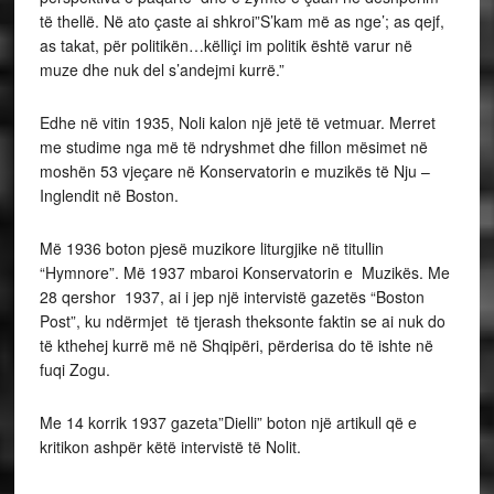
të thellë. Në ato çaste ai shkroi”S’kam më as nge’; as qejf,
as takat, për politikën…këlliçi im politik është varur në
muze dhe nuk del s’andejmi kurrë.”
Edhe në vitin 1935, Noli kalon një jetë të vetmuar. Merret
me studime nga më të ndryshmet dhe fillon mësimet në
moshën 53 vjeçare në Konservatorin e muzikës të Nju –
Inglendit në Boston.
Më 1936 boton pjesë muzikore liturgjike në titullin
“Hymnore”. Më 1937 mbaroi Konservatorin e Muzikës. Me
28 qershor 1937, ai i jep një intervistë gazetës “Boston
Post”, ku ndërmjet të tjerash theksonte faktin se ai nuk do
të kthehej kurrë më në Shqipëri, përderisa do të ishte në
fuqi Zogu.
Me 14 korrik 1937 gazeta”Dielli” boton një artikull që e
kritikon ashpër këtë intervistë të Nolit.