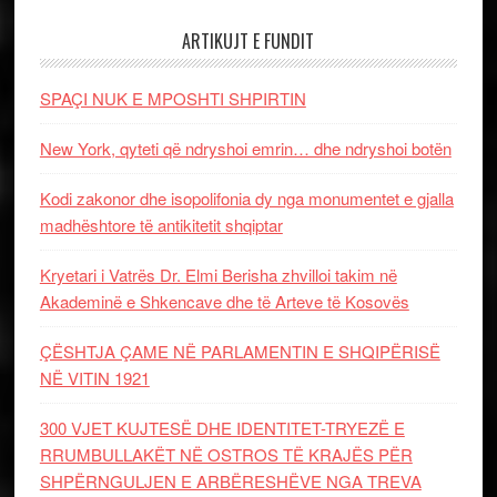
ARTIKUJT E FUNDIT
SPAÇI NUK E MPOSHTI SHPIRTIN
New York, qyteti që ndryshoi emrin… dhe ndryshoi botën
Kodi zakonor dhe isopolifonia dy nga monumentet e gjalla
madhështore të antikitetit shqiptar
Kryetari i Vatrës Dr. Elmi Berisha zhvilloi takim në
Akademinë e Shkencave dhe të Arteve të Kosovës
ÇËSHTJA ÇAME NË PARLAMENTIN E SHQIPËRISË
NË VITIN 1921
300 VJET KUJTESË DHE IDENTITET-TRYEZË E
RRUMBULLAKËT NË OSTROS TË KRAJËS PËR
SHPËRNGULJEN E ARBËRESHËVE NGA TREVA