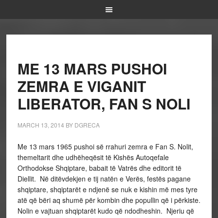
ME 13 MARS PUSHOI
ZEMRA E VIGANIT
LIBERATOR, FAN S NOLI
MARCH 13, 2014
BY
DGRECA
Me 13 mars 1965 pushoi së rrahuri zemra e Fan S. Nolit,
themeltarit dhe udhëheqësit të Kishës Autoqefale
Orthodokse Shqiptare, babait të Vatrës dhe editorit të
Diellit. Në ditëvdekjen e tij natën e Verës, festës pagane
shqiptare, shqiptarët e ndjenë se nuk e kishin më mes tyre
atë që bëri aq shumë për kombin dhe popullin që i përkiste.
Nolin e vajtuan shqiptarët kudo që ndodheshin. Njeriu që