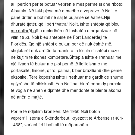
ai i përdori për të botuar veprën e mësipërme si dhe ribotoi
Albumin. Në fakt pjesa më e madhe e veprave të Nolit e
panë dritën e botimit në saj të bujarisë së Vatrës.Një
dhuratë tjetër, që i bëri “Vatra” Nolit, ishte shtëpia që
bleu
me dollar
ë
t q
ë u mblodhën në fushatën e organizuar në
vitin 1953. Noli bleu shtëpinë në Fort Landerdejl të
Floridës. Qe një shtëpi e bukur, por që nuk është më,
shqiptarët nuk arritën ta ruanin e ta kishin si shtëpi muze
në kujtim të ikonës kombëtare.Shtëpia ishte e rrethuar me
një livadh të bukur me plot pemë të llojllojshme me
portakallë, limonë, qitro, palma, biber brazilianë dhe pemë
ekzotike. Tërë kopështi ishte i rrethuar me gardhiqe shumë
ngjyrëshe të hibiskusit. Fan Noli pat blerë edhe dy parcela
të vogla në anën e djathtë dhe mendonte të blente akoma
në anën e majtë.
Por le të ndjekim kronikën: Më 1950 Noli boton
veprën”Historia e Skënderbeut, kryezotit të Arbërisë (1404-
1468”, variant i ri i botimit të mëparshëm.