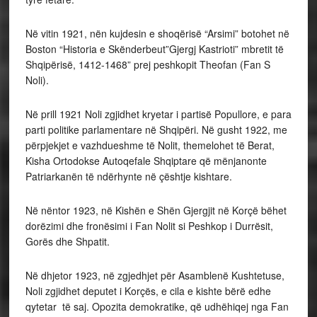
Në vitin 1921, nën kujdesin e shoqërisë “Arsimi” botohet në
Boston “Historia e Skënderbeut”Gjergj Kastrioti” mbretit të
Shqipërisë, 1412-1468” prej peshkopit Theofan (Fan S
Noli).
Në prill 1921 Noli zgjidhet kryetar i partisë Popullore, e para
parti politike parlamentare në Shqipëri. Në gusht 1922, me
përpjekjet e vazhdueshme të Nolit, themelohet të Berat,
Kisha Ortodokse Autoqefale Shqiptare që mënjanonte
Patriarkanën të ndërhynte në çështje kishtare.
Në nëntor 1923, në Kishën e Shën Gjergjit në Korçë bëhet
dorëzimi dhe fronësimi i Fan Nolit si Peshkop i Durrësit,
Gorës dhe Shpatit.
Në dhjetor 1923, në zgjedhjet për Asamblenë Kushtetuse,
Noli zgjidhet deputet i Korçës, e cila e kishte bërë edhe
qytetar të saj. Opozita demokratike, që udhëhiqej nga Fan