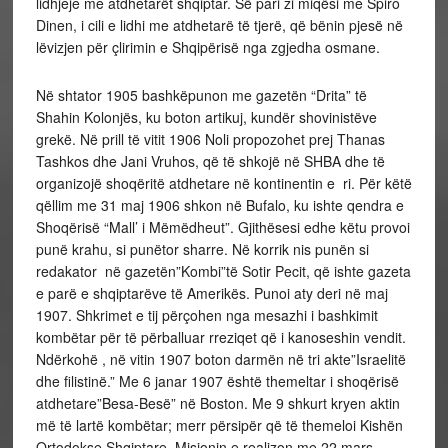
lidhjeje me atdhetarët shqiptar. Së pari zi miqësi me Spiro
Dinen, i cili e lidhi me atdhetarë të tjerë, që bënin pjesë në
lëvizjen për çlirimin e Shqipërisë nga zgjedha osmane.
Në shtator 1905 bashkëpunon me gazetën “Drita” të
Shahin Kolonjës, ku boton artikuj, kundër shovinistëve
grekë. Në prill të vitit 1906 Noli propozohet prej Thanas
Tashkos dhe Jani Vruhos, që të shkojë në SHBA dhe të
organizojë shoqëritë atdhetare në kontinentin e ri. Për këtë
qëllim me 31 maj 1906 shkon në Bufalo, ku ishte qendra e
Shoqërisë “Mall’ i Mëmëdheut”. Gjithësesi edhe këtu provoi
punë krahu, si punëtor sharre. Në korrik nis punën si
redakator në gazetën”Kombi”të Sotir Pecit, që ishte gazeta
e parë e shqiptarëve të Amerikës. Punoi aty deri në maj
1907. Shkrimet e tij përçohen nga mesazhi i bashkimit
kombëtar për të përballuar rreziqet që i kanoseshin vendit.
Ndërkohë , në vitin 1907 boton darmën në tri akte”Israelitë
dhe filistinë.” Me 6 janar 1907 është themeltar i shoqërisë
atdhetare”Besa-Besë” në Boston. Me 9 shkurt kryen aktin
më të lartë kombëtar; merr përsipër që të themeloi Kishën
Ortodokse Shqiptare. Misionin e realizon me 22 mars