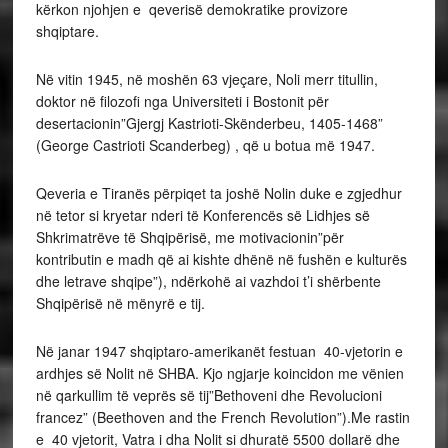
kërkon njohjen e qeverisë demokratike provizore
shqiptare.
Në vitin 1945, në moshën 63 vjeçare, Noli merr titullin,
doktor në filozofi nga Universiteti i Bostonit për
desertacionin”Gjergj Kastrioti-Skënderbeu, 1405-1468”
(George Castrioti Scanderbeg) , që u botua më 1947.
Qeveria e Tiranës përpiqet ta joshë Nolin duke e zgjedhur
në tetor si kryetar nderi të Konferencës së Lidhjes së
Shkrimatrëve të Shqipërisë, me motivacionin”për
kontributin e madh që ai kishte dhënë në fushën e kulturës
dhe letrave shqipe”), ndërkohë ai vazhdoi t’i shërbente
Shqipërisë në mënyrë e tij.
Në janar 1947 shqiptaro-amerikanët festuan 40-vjetorin e
ardhjes së Nolit në SHBA. Kjo ngjarje koincidon me vënien
në qarkullim të veprës së tij”Bethoveni dhe Revolucioni
francez” (Beethoven and the French Revolution”).Me rastin
e 40 vjetorit, Vatra i dha Nolit si dhuratë 5500 dollarë dhe