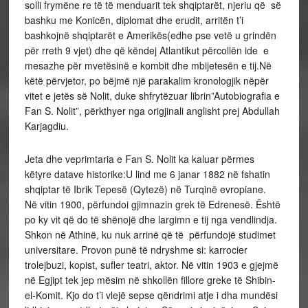
solli frymëne re të të menduarit tek shqiptarët, njeriu që së
bashku me Konicën, diplomat dhe erudit, arritën t’i
bashkojnë shqiptarët e Amerikës(edhe pse vetë u grindën
për rreth 9 vjet) dhe që këndej Atlantikut përcollën ide e
mesazhe për mvetësinë e kombit dhe mbijetesën e tij.Në
këtë përvjetor, po bëjmë një parakalim kronologjik nëpër
vitet e jetës së Nolit, duke shfrytëzuar librin”Autobiografia e
Fan S. Nolit”, përkthyer nga origjinali anglisht prej Abdullah
Karjagdiu.
Jeta dhe veprimtaria e Fan S. Nolit ka kaluar përmes
këtyre datave historike:U lind me 6 janar 1882 në fshatin
shqiptar të Ibrik Tepesë (Qytezë) në Turqinë evropiane.
Në vitin 1900, përfundoi gjimnazin grek të Edrenesë. Është
po ky vit që do të shënojë dhe largimn e tij nga vendlindja.
Shkon në Athinë, ku nuk arrinë që të përfundojë studimet
universitare. Provon punë të ndryshme si: karrocier
trolejbuzi, kopist, sufler teatri, aktor. Në vitin 1903 e gjejmë
në Egjipt tek jep mësim në shkollën fillore greke të Shibin-
el-Komit. Kjo do t’i vlejë sepse qëndrimi atje i dha mundësi