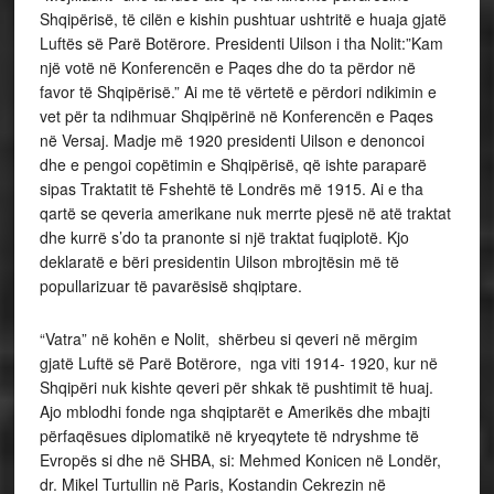
Shqipërisë, të cilën e kishin pushtuar ushtritë e huaja gjatë
Luftës së Parë Botërore. Presidenti Uilson i tha Nolit:”Kam
një votë në Konferencën e Paqes dhe do ta përdor në
favor të Shqipërisë.” Ai me të vërtetë e përdori ndikimin e
vet për ta ndihmuar Shqipërinë në Konferencën e Paqes
në Versaj. Madje më 1920 presidenti Uilson e denoncoi
dhe e pengoi copëtimin e Shqipërisë, që ishte paraparë
sipas Traktatit të Fshehtë të Londrës më 1915. Ai e tha
qartë se qeveria amerikane nuk merrte pjesë në atë traktat
dhe kurrë s’do ta pranonte si një traktat fuqiplotë. Kjo
deklaratë e bëri presidentin Uilson mbrojtësin më të
popullarizuar të pavarësisë shqiptare.
“Vatra” në kohën e Nolit, shërbeu si qeveri në mërgim
gjatë Luftë së Parë Botërore, nga viti 1914- 1920, kur në
Shqipëri nuk kishte qeveri për shkak të pushtimit të huaj.
Ajo mblodhi fonde nga shqiptarët e Amerikës dhe mbajti
përfaqësues diplomatikë në kryeqytete të ndryshme të
Evropës si dhe në SHBA, si: Mehmed Konicen në Londër,
dr. Mikel Turtullin në Paris, Kostandin Cekrezin në