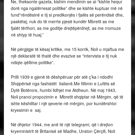
Ne, theksonte gazeta, kishim mendimin se ai “kishte hequr
dorë nga ngatërresat politike” dhe se kishte kuptuar më në
fund”rëndësinë e tij si predikonjës i fjalës së perëndisë dhe,
paskëtaj, nuk do të merrte pjesë kundër Mbretit as me
fjalët tërthori, as me goditje drejtëpërdrejt, as me rromuze
në shtyp të huaj.”
Në përgjigje të kësaj kritike, me 15 korrik, Noli u mjaftua me
një deklaratë të thatë dhe evazive se “intervista e tij nuk
ndiqte qëllime politike”.
Prilli 1939 e gjenë të dëshpëruar për atë ç’ka i ndodhi
Shqipërisë nga fashistët italianë.Me fillimin e Lufëts së
Dytë Botërore, humbi lidhjet me Atdheun. Në maj 1943,
Noli pranoi propozimin e Mbretit shqiptar në Mërgim, që të
ishte këshilltar i një qeverie në mërgim, por kundërshtoi
kryesimin e saj.
Në dhjetor 1944, me anë të një telegrami, që i drejton
kryeministrit të Britanisë së Madhe, Unston Çërçill, Noli