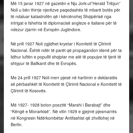
Më 15 janar 1927 në gazetën e Nju Jork-ut”Herald Tribjun”
Noli u bën thirrje njerëzve paqedashës të mbarë botës për
të ndaluar katastrofën që i kërcënohej Shqipërisë nga
intrigat e fshehta të diplomacisë angleze e italiane për të
ndezur zjarrin në Evropën Juglindore.
Në prill 1927 Noli zgjidhet kryetar i Komitetit të Çlirimit
Nacional. Është ndër të parët që propagandon idenë për ta
lidhur luftën e popullit shqiptar me atë të popujve të tjerë të
shtypur të Ballkanit dhe të Evropës.
Me 24 prill 1927 Noli merr pjesë në hartimin e deklaratës
së përbashkët të Komitetit të Çlirimit Nacional e Komitetit të
Çlirimit të Kosovës.
Më 1927- 1928 boton poezitë “Marshi i Barabajt” dhe
“Këngë e Monarkisë”. Në vitin 1929 e gjejmë pjesmarrës
në Kongresin Ndërkombëtar Antifashist që zhvillohej në
Berlin.