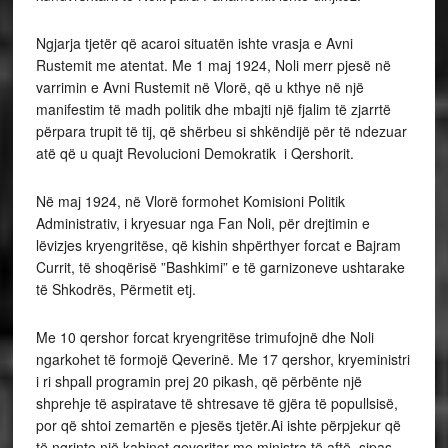
Ngjarja tjetër që acaroi situatën ishte vrasja e Avni
Rustemit me atentat. Me 1 maj 1924, Noli merr pjesë në
varrimin e Avni Rustemit në Vlorë, që u kthye në një
manifestim të madh politik dhe mbajti një fjalim të zjarrtë
përpara trupit të tij, që shërbeu si shkëndijë për të ndezuar
atë që u quajt Revolucioni Demokratik i Qershorit.
Në maj 1924, në Vlorë formohet Komisioni Politik
Administrativ, i kryesuar nga Fan Noli, për drejtimin e
lëvizjes kryengritëse, që kishin shpërthyer forcat e Bajram
Currit, të shoqërisë ”Bashkimi” e të garnizoneve ushtarake
të Shkodrës, Përmetit etj.
Me 10 qershor forcat kryengritëse trimufojnë dhe Noli
ngarkohet të formojë Qeverinë. Me 17 qershor, kryeministri
i ri shpall programin prej 20 pikash, që përbënte një
shprehje të aspiratave të shtresave të gjëra të popullsisë,
por që shtoi zemartën e pjesës tjetër.Ai ishte përpjekur që
të ngrinte një kabinet qeveritar me ministra të aftë, sipas