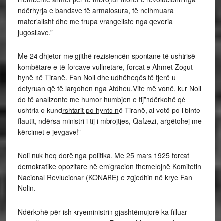
ndërhyrja e bandave të armatosura, të ndihmuara
materialisht dhe me trupa vrangeliste nga qeveria
jugosllave.”
Me 24 dhjetor me gjithë rezistencën spontane të ushtrisë
kombëtare e të forcave vullnetare, forcat e Ahmet Zogut
hynë në Tiranë. Fan Noli dhe udhëheqës të tjerë u
detyruan që të largohen nga Atdheu.Vite më vonë, kur Noli
do të analizonte me humor humbjen e tij”ndërkohë që
ushtria e kund
rshtarit po hynte n
ë Tiranë, ai vetë po i binte
flautit, ndërsa ministri i tij i mbrojtjes, Qafzezi, argëtohej me
kërcimet e jevgave!”
Noli nuk heq dorë nga politika. Me 25 mars 1925 forcat
demokratike opozitare në emigracion themelojnë Komitetin
Nacional Revlucionar (KONARE) e zgjedhin në krye Fan
Nolin.
Ndërkohë për ish kryeministrin gjashtëmujorë ka filluar