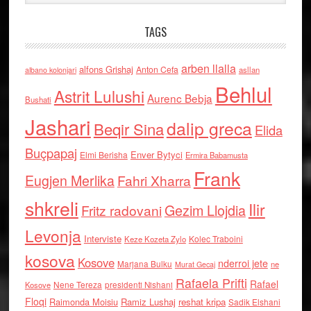
TAGS
arben llalla
alfons Grishaj
Anton Cefa
asllan
albano kolonjari
Behlul
Astrit Lulushi
Aurenc Bebja
Bushati
Jashari
dalip greca
Beqir Sina
Elida
Buçpapaj
Enver Bytyci
Elmi Berisha
Ermira Babamusta
Frank
Eugjen Merlika
Fahri Xharra
shkreli
Ilir
Gezim Llojdia
Fritz radovani
Levonja
Interviste
Kolec Traboini
Keze Kozeta Zylo
kosova
Kosove
nderroi jete
Marjana Bulku
ne
Murat Gecaj
Rafaela Prifti
Rafael
Nene Tereza
Kosove
presidenti Nishani
Floqi
Raimonda Moisiu
Ramiz Lushaj
reshat kripa
Sadik Elshani