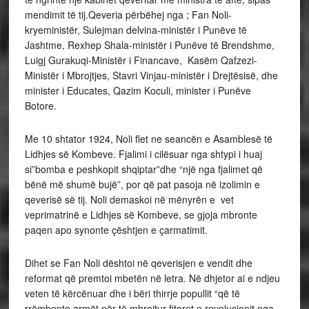
mendimit të tij.Qeveria përbëhej nga ; Fan Noli-
kryeministër, Sulejman delvina-ministër i Punëve të
Jashtme, Rexhep Shala-ministër i Punëve të Brendshme,
Luigj Gurakuqi-Ministër i Financave, Kasëm Qafzezi-
Ministër i Mbrojtjes, Stavri Vinjau-ministër i Drejtësisë, dhe
minister i Educates, Qazim Koculi, minister i Punëve
Botore.
Me 10 shtator 1924, Noli flet ne seancën e Asamblesë të
Lidhjes së Kombeve. Fjalimi i cilësuar nga shtypi i huaj
si”bomba e peshkopit shqiptar”dhe “një nga fjalimet që
bënë më shumë bujë”, por që pat pasoja në izolimin e
qeverisë së tij. Noli demaskoi në mënyrën e vet
veprimatrinë e Lidhjes së Kombeve, se gjoja mbronte
paqen apo synonte çështjen e çarmatimit.
Dihet se Fan Noli dështoi në qeverisjen e vendit dhe
reformat që premtoi mbetën në letra. Në dhjetor ai e ndjeu
veten të kërcënuar dhe i bëri thirrje popullit “që të
rrëmbente armët për të mbrojtur fitoret e revolucionit nga