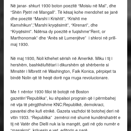
Në janar- shkurt 1930 boton poezitë “Moisiu në Mal”, dhe
“Shën Pjetri në Mangall”. Të kësaj kohe mendohet se janë
dhe poezitë “Marshi i Krishtit”, “Krishti me
Kamxhikun”,”Marshi kryqësimit”, “Kirenari”, dhe
“Kryqësimi”. Ndërsa dy poezitë e fuqishme”Rent, or
Marthonomak” dhe “Anës së Lumenjëve” i shkroi në prill-
maj 1930.
Në maj 1930, Noli kthehet sërish në Amerikë. Miku i tij i
hershëm, bashkëluftëtari i dikurshëm që shërbente si
Minsitër i Mbretit në Washington, Faik Konica, përpiqet ta
bindë Nolin që të heqë dorë nga rruga revolucionare.
Me 1 nëntor 1930 filloi të botojë në Boston
gazetën”Republika”, ku shpalsoi prograin që i përmbahej
në vija të përgjithshme KNC:Republikë, demokraci,
pavarësi dhe kufi etnikë. Gazeta vazhdoi të botohej deri në
vitin 1933. “Republika” zemëroi më shumë kundërshatrët e
tij në Vatër dhe Dielli nuk ia la mangët, gati në çdo numër e
“masakroi”, krijuesin e vet, editorin e parë.