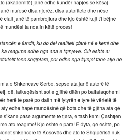
 ato (akademitë) janë edhe kundër hapjes se kësaj
 janë murosë disa njerëz, disa autoritete dhe nëse
të cialt janë të pambrojtura dhe kjo është kujt t’i bëjnë
ë mundësi ta ndalin këtë proces!
ancën e fundit, ku do del realiteti çfarë né e kemi dhe
 ka reagime edhe nga ana e fqinjëve. Cili është ai
tnitetit tonë shqiptarë, por edhe nga fqinjët tanë atje në
mia e Shkencave Serbe, sepse ata janë autorë të
j. që, fatkeqësisht sot e gjithë ditën po ballafaqohemi
r herë të parë po dalin më fytyrën e tyre të vërtetë të
n aty edhe hapë mundësinë që bota dhe të gjitha ata që
se s’kanë pasë argumente të tjera, e tash kemi Çështjen
 me ato reagime! Kjo është e para! E dyta, që është, po
tucionet shkencore të Kosovës dhe ato të Shqipërisë nuk