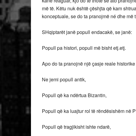
kanë reaguar, kjo do të thotë se ato pranojnë
më të. Këtu nuk është çëshjta që kam shtruar 
konceptuale, se do ta pranojmë né dhe më t
SHqiptarët janë popull endacakë, se janë:
Popull pa histori, popull më bisht etj.etj.
Apo do ta pranojnë një çasje reale historike
Ne jemi popull antik,
Popull që ka ndërtua Bizantin,
Popull që ka luajtur rol të rëndësishëm në
Popull që tragjikisht ishte ndarë,