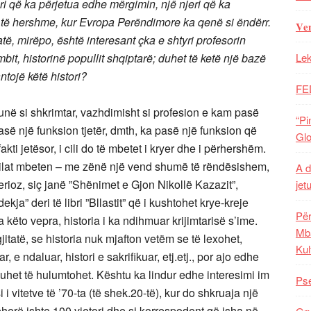
eri që ka përjetua edhe mërgimin, një njeri që ka
të hershme, kur Evropa Perëndimore ka qenë si ëndërr.
𝐕𝐞
atë, mirëpo, është interesant çka e shtyri profesorin
it, historinë popullit shqiptarë; duhet të ketë një bazë
Lek
ntojë këtë histori?
FE
në si shkrimtar, vazhdimisht si profesion e kam pasë
“Pi
pasë një funksion tjetër, dmth, ka pasë një funksion që
Glo
akti jetësor, i cili do të mbetet i kryer dhe i përhershëm.
 cilat mbeten – me zënë një vend shumë të rëndësishem,
A d
erioz, siç janë ”Shënimet e Gjon Nikollë Kazazit”,
jet
ekja” deri të libri ”Bllastit” që i kushtohet krye-kreje
Për
a këto vepra, historia i ka ndihmuar krijimtarisë s’ime.
Mba
itatë, se historia nuk mjafton vetëm se të lexohet,
Kul
 e ndaluar, histori e sakrifikuar, etj.etj., por ajo edhe
duhet të hulumtohet. Kështu ka lindur edhe interesimi im
Pse
i vitetve të ’70-ta (të shek.20-të), kur do shkruaja një
ëherë ishte 100 vjetori dhe si korrespodent që isha në