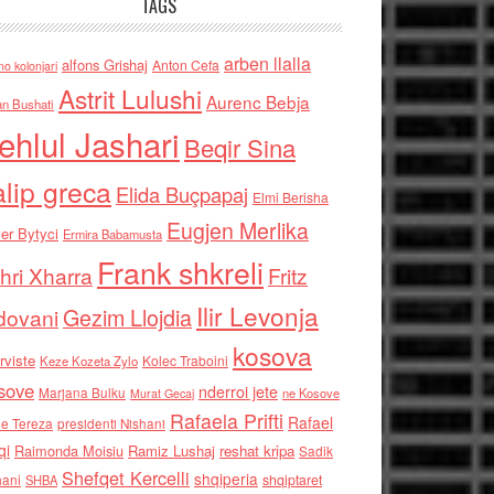
TAGS
arben llalla
alfons Grishaj
Anton Cefa
no kolonjari
Astrit Lulushi
Aurenc Bebja
an Bushati
ehlul Jashari
Beqir Sina
alip greca
Elida Buçpapaj
Elmi Berisha
Eugjen Merlika
er Bytyci
Ermira Babamusta
Frank shkreli
hri Xharra
Fritz
Ilir Levonja
Gezim Llojdia
dovani
kosova
rviste
Kolec Traboini
Keze Kozeta Zylo
sove
nderroi jete
Marjana Bulku
ne Kosove
Murat Gecaj
Rafaela Prifti
Rafael
e Tereza
presidenti Nishani
qi
Raimonda Moisiu
Ramiz Lushaj
reshat kripa
Sadik
Shefqet Kercelli
shqiperia
hani
shqiptaret
SHBA