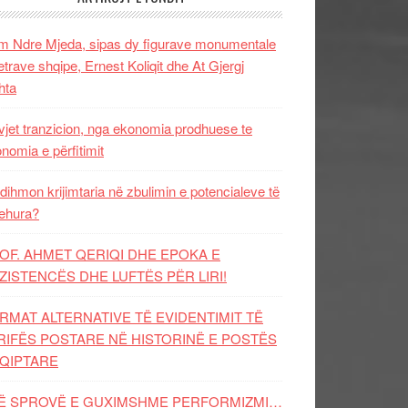
 Ndre Mjeda, sipas dy figurave monumentale
letrave shqipe, Ernest Koliqit dhe At Gjergj
hta
vjet tranzicion, nga ekonomia prodhuese te
nomia e përfitimit
dihmon krijimtaria në zbulimin e potencialeve të
ehura?
OF. AHMET QERIQI DHE EPOKA E
ZISTENCЁS DHE LUFTЁS PЁR LIRI!
RMAT ALTERNATIVE TË EVIDENTIMIT TË
RIFËS POSTARE NË HISTORINË E POSTËS
QIPTARE
Ë SPROVË E GUXIMSHME PERFORMIZMI…