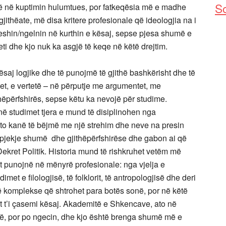
So
të në kuptimin hulumtues, por fatkeqësia më e madhe
ithëate, më disa kritere profesionale që ideologjia na i
eshin/ngelnin në kurthin e kësaj, sepse pjesa shumë e
eti dhe kjo nuk ka asgjë të keqe në këtë drejtim.
saj logjike dhe të punojmë të gjithë bashkërisht dhe të
itet, e vertetë – në përputje me argumentet, me
hëpërfshirës, sepse këtu ka nevojë për studime.
anë studimet tjera e mund të disiplinohen nga
 ato kanë të bëjmë me një strehim dhe neve na presin
ekje shumë dhe gjithëpërfshirëse dhe gabon ai që
Dekret Politik. Historia mund të rishkruhet vetëm më
ët punojnë në mënyrë profesionale: nga vjelja e
met e filologjisë, të folklorit, të antropologjisë dhe deri
në komplekse që shtrohet para botës sonë, por në këtë
t t’i çasemi kësaj. Akademitë e Shkencave, ato në
gë, por po ngecin, dhe kjo është brenga shumë më e