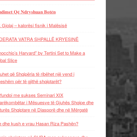
𝐝𝐢𝐦𝐞𝐭 𝐐𝐞̈ 𝐍𝐝𝐫𝐲𝐬𝐡𝐮𝐚𝐧 𝐁𝐨𝐭𝐞̈𝐧
 Gjolaj – kalorësi fisnik i Malësisë
DERATA VATRA SHPALLË KRYESINË
nocchio’s Harvard” by Tertini Set to Make a
bal Slice
uhet që Shqipëria të ribëhet një vend i
ueshëm për të gjithë shqiptarët?
fundoi me sukses Seminari XIX
rëkombëtar i Mësuesve të Gjuhës Shqipe dhe
turës Shqiptare në Diasporë dhe në Mërgatë
 dhe kush e vrau Hasan Riza Pashën?