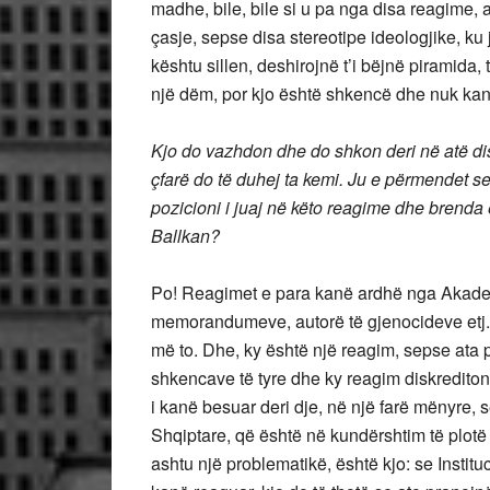
madhe, bile, bile si u pa nga disa reagime,
çasje, sepse disa stereotipe ideologjike, ku
kështu sillen, deshirojnë t’i bëjnë piramida, 
një dëm, por kjo është shkencë dhe nuk kan
Kjo do vazhdon dhe do shkon deri në atë dist
çfarë do të duhej ta kemi. Ju e përmendet se
pozicioni i juaj në këto reagime dhe brenda e
Ballkan?
Po! Reagimet e para kanë ardhë nga Akade
memorandumeve, autorë të gjenocideve etj.et
më to. Dhe, ky është një reagim, sepse ata pë
shkencave të tyre dhe ky reagim diskredito
i kanë besuar deri dje, në një farë mënyre, 
Shqiptare, që është në kundërshtim të plotë
ashtu një problematikë, është kjo: se Insti