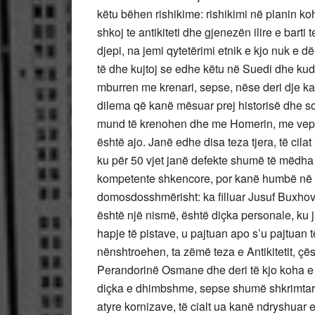
këtu bëhen rishikime: rishikimi në planin ko
shkoj te antikiteti dhe gjenezën ilire e barti
djepi, na jemi qytetërimi etnik e kjo nuk e d
të dhe kujtoj se edhe këtu në Suedi dhe kudo
mburren me krenari, sepse, nëse deri dje ka
dilema që kanë mësuar prej historisë dhe s
mund të krenohen dhe me Homerin, me veprat 
është ajo. Janë edhe disa teza tjera, të cila
ku për 50 vjet janë defekte shumë të mëdha
kompetente shkencore, por kanë humbë në obj
domosdosshmërisht: ka filluar Jusuf Buxhovi,
është një nismë, është diçka personale, ku 
hapje të pistave, u pajtuan apo s’u pajtuan t
nënshtroehen, ta zëmë teza e Antikitetit, çës
Perandorinë Osmane dhe deri të kjo koha e 
diçka e dhimbshme, sepse shumë shkrimtarë 
atyre kornizave, të cialt ua kanë ndryshuar e