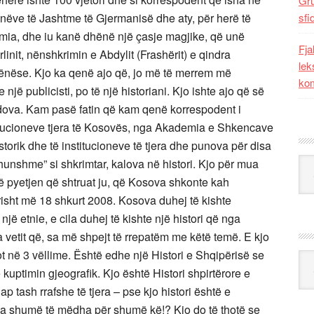
Gr
unëve të Jashtme të Gjermanisë dhe aty, për herë të
sfi
mia, dhe iu kanë dhënë një çasje magjike, që unë
Fja
init, nënshkrimin e Abdylit (Frashërit) e qindra
lek
hënëse. Kjo ka qenë ajo që, jo më të merrem më
kom
 një publicisti, po të një historiani. Kjo ishte ajo që së
dova. Kam pasë fatin që kam qenë korrespodent i
stitucioneve tjera të Kosovës, nga Akademia e Shkencave
Historik dhe të institucioneve të tjera dhe punova për disa
Kat
hunshme” si shkrimtar, kalova në histori. Kjo për mua
 pyetjen që shtruat ju, që Kosova shkonte kah
risht më 18 shkurt 2008. Kosova duhej të kishte
 një etnie, e cila duhej të kishte një histori që nga
ra vetit që, sa më shpejt të rrepatëm me këtë temë. E kjo
t në 3 vëllime. Është edhe një Histori e Shqipërisë se
Ark
uptimin gjeografik. Kjo është Histori shpirtërore e
hap tash rrafshe të tjera – pse kjo histori është e
a shumë të mëdha për shumë kë!? Kjo do të thotë se