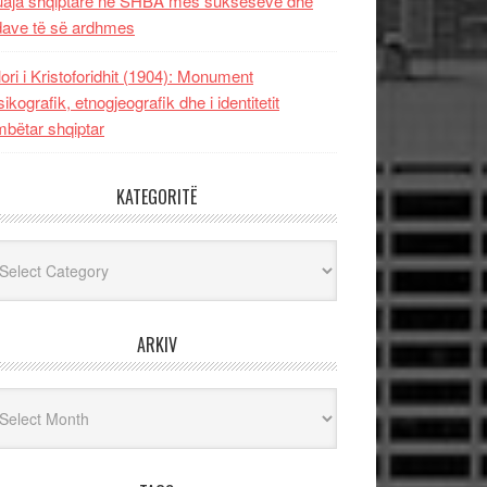
uaja shqiptare në SHBA mes sukseseve dhe
dave të së ardhmes
lori i Kristoforidhit (1904): Monument
sikografik, etnogjeografik dhe i identitetit
bëtar shqiptar
KATEGORITË
egoritë
ARKIV
iv