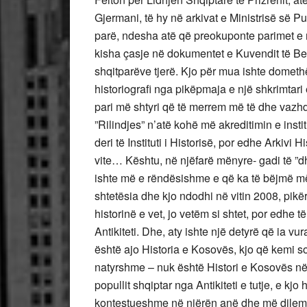
Gjermani, të hy në arkivat e Ministrisë së P
parë, ndesha atë që preokuponte parimet e 
kisha çasje në dokumentet e Kuvendit të Berl
shqitparëve tjerë. Kjo për mua ishte domet
historiografi nga pikëpmaja e një shkrimtari e
pari më shtyri që të merrem më të dhe vazh
”Rilindjes” n’atë kohë më akreditimin e in
deri të Instituti i Historisë, por edhe Arkivi 
vite… Kështu, në njëfarë mënyre- gadi të ”d
ishte më e rëndësishme e që ka të bëjmë më
shtetësia dhe kjo ndodhi në vitin 2008, pikë
historinë e vet, jo vetëm si shtet, por edhe të
Antikiteti. Dhe, aty ishte një detyrë që ia vu
është ajo Historia e Kosovës, kjo që kemi so
natyrshme – nuk është Histori e Kosovës në k
popullit shqiptar nga Antikiteti e tutje, e kjo 
kontestueshme në njërën anë dhe më dilem