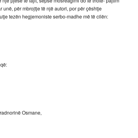
 një pjesë të fajit, sepse mosreagimi do të thotë- pajtim
unë, për mbrojtje të një autori, por për çështje
utje tezën hegjemoniste serbo-madhe më të cilën:
 që:
 Pradnorinë Osmane,