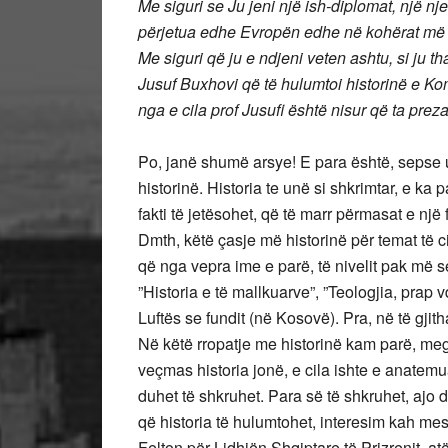
Me siguri se Ju jeni një ish-diplomat, një nj
përjetua edhe Evropën edhe në kohërat më 
Me siguri që ju e ndjeni veten ashtu, si ju th
Jusuf Buxhovi që të hulumtoi historinë e Komb
nga e cila prof Jusufi është nisur që ta preza
Po, janë shumë arsye! E para është, sepse u
historinë. Historia te unë si shkrimtar, e ka 
fakti të jetësohet, që të marr përmasat e një f
Dmth, këtë çasje më historinë për temat të
që nga vepra ime e parë, të nivelit pak më s
”Historia e të mallkuarve”, ”Teologjia, prap vd
Luftës se fundit (në Kosovë). Pra, në të gjith
Në këtë rropatje me historinë kam parë, megj
veçmas historia jonë, e cila ishte e anatemuar,
duhet të shkruhet. Para së të shkruhet, ajo 
që historia të hulumtohet, interesim kah mesi 
Felton për Lidhjën Shqiptare të Prizrenit, at