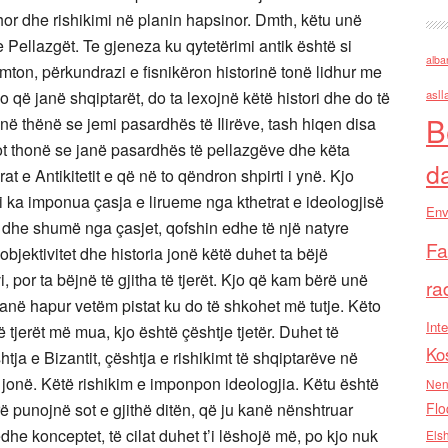
hor dhe rishikimi në planin hapsinor. Dmth, këtu unë
 te Pellazgët. Te gjeneza ku qytetërimi antik është si
alba
ëmton, përkundrazi e fisnikëron historinë tonë lidhur me
 që janë shqiptarët, do ta lexojnë këtë histori dhe do të
asll
B
në thënë se jemi pasardhës të Ilirëve, tash hiqen disa
ot thonë se janë pasardhës të pellazgëve dhe këta
d
e Antikitetit e që në to qëndron shpirti i ynë. Kjo
t i ka imponua çasja e lirueme nga kthetrat e ideologjisë
Env
 dhe shumë nga çasjet, qofshin edhe të një natyre
Fa
ektivitet dhe historia jonë këtë duhet ta bëjë
 por ta bëjnë të gjitha të tjerët. Kjo që kam bërë unë
ra
janë hapur vetëm pistat ku do të shkohet më tutje. Këto
Inte
ë tjerët më mua, kjo është çështje tjetër. Duhet të
Ko
htja e Bizantit, çështja e rishikimt të shqiptarëve në
jonë. Këtë rishikim e imponpon ideologjia. Këtu është
Nen
punojnë sot e gjithë ditën, që ju kanë nënshtruar
Flo
dhe konceptet, të cilat duhet t’i lëshojë më, po kjo nuk
Els