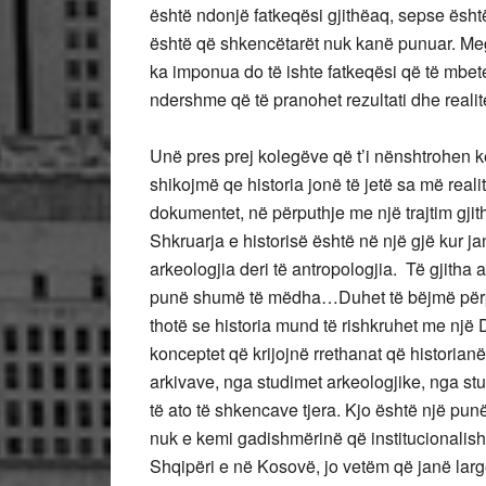
është ndonjë fatkeqësi gjithëaq, sepse ësh
është që shkencëtarët nuk kanë punuar. Megj
ka imponua do të ishte fatkeqësi që të mbet
ndershme që të pranohet rezultati dhe realit
Unë pres prej kolegëve që t’i nënshtrohen kë
shikojmë qe historia jonë të jetë sa më real
dokumentet, në përputhje me një trajtim gjit
Shkruarja e historisë është në një gjë kur j
arkeologjia deri të antropologjia. Të gjitha
punë shumë të mëdha…Duhet të bëjmë përpj
thotë se historia mund të rishkruhet me një 
konceptet që krijojnë rrethanat që historian
arkivave, nga studimet arkeologjike, nga studi
të ato të shkencave tjera. Kjo është një pu
nuk e kemi gadishmërinë që institucionalish
Shqipëri e në Kosovë, jo vetëm që janë lar