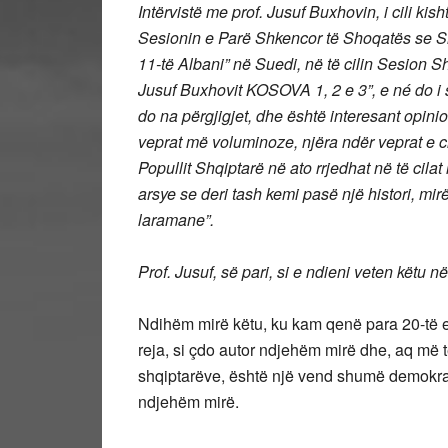
Intërvistë me prof. Jusuf Buxhovin, i cili ki
Sesionin e Parë Shkencor të Shoqatës se S
11-të Albani” në Suedi, në të cilin Sesion Sh
Jusuf Buxhovit KOSOVA 1, 2 e 3”, e né do i s
do na përgjigjet, dhe është interesant opini
veprat më voluminoze, njëra ndër veprat e c
Popullit Shqiptarë në ato rrjedhat në të cilat
arsye se deri tash kemi pasë një histori, mir
laramane”.
Prof. Jusuf, së pari, si e ndieni veten këtu 
Ndihëm mirë këtu, ku kam qenë para 20-të e 
reja, si çdo autor ndjehëm mirë dhe, aq më 
shqiptarëve, është një vend shumë demokra
ndjehëm mirë.