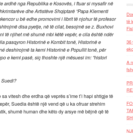
shte ardhë nga Republika e Kosovës, i ftuar si mysafir në
hkrimtarëve dhe Artistëve Shqiptarë ”Papa Klementi
Dom
kencor u bë edhe promovimi i librit të njohur të profesor
të 
htrojmë disa pyetje, në të cilat, besojmë se z. Buxhovi
Fis
oni të njihet më shumë mbi këtë vepër, e cila është ndër
ila pasqyron Historinë e Kombit tonë, Historinë e
36 
eko
 né deshirojmë ta kemi Historinë e Popullit tonë, për
ëpo e kemi pasë, siç thoshte një mësuesi im: ”histori
A n
fsh
në Suedi?
PR
RE
sa vitesh dhe erdha që veprës s’ime t’i hapi shtigje të
FO
tepër, Suedia është një vend që u ka ofruar strehim
TA
tik, shumë human dhe këto dy arsye më bëjnë që të
SH
NJ