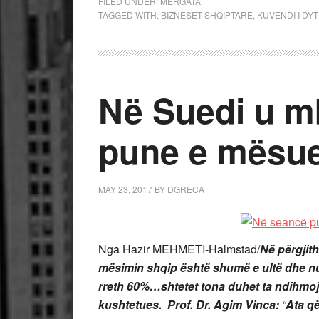
FILED UNDER:
MERGATA
TAGGED WITH:
BIZNESET SHQIPTARE
,
KUVENDI I DY
Në Suedi u m
pune e mësue
MAY 23, 2017
BY
DGRECA
Nga Hazir MEHMETI-Halmstad/
Në përgjith
mësimin shqip është shumë e ultë dhe nu
rreth 60%…shtetet tona duhet ta ndihmoj
kushtetues.
Prof. Dr. Agim Vinca:
“
Ata q