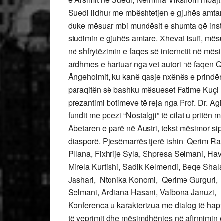
Suedi lidhur me mbështetjen e gjuhës amtar
duke mësuar mbi mundësit e shumta që inst
studimin e gjuhës amtare. Xhevat Isufi, mësu
në shfrytëzimin e faqes së internetit në më
ardhmes e hartuar nga vet autori në faqe
Ängeholmit, ku kanë qasje nxënës e prindër
paraqitën së bashku mësueset Fatime Kuçi d
prezantimi botimeve të reja nga Prof. Dr. Ag
fundit me poezi “Nostalgji” të cilat u pritën
Abetaren e parë në Austri, tekst mësimor si
diasporë. Pjesëmarrës tjerë ishin: Qerim R
Pllana, Fixhrije Syla, Shpresa Selmani, Hava
Mirela Kurtishi, Sadik Kelmendi, Beqe Shal
Jashari, Ntonika Konomi, Qerime Gurguri, 
Selmani, Ardiana Hasani, Valbona Januzi,
Konferenca u karakterizua me dialog të hapt
të veprimit dhe mësimdhënies në afirmimin 