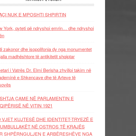
AÇI NUK E MPOSHTI SHPIRTIN
 York, qyteti që ndryshoi emrin… dhe ndryshoi
ën
i zakonor dhe isopolifonia dy nga monumentet
jalla madhështore të antikitetit shqiptar
etari i Vatrës Dr. Elmi Berisha zhvilloi takim në
deminë e Shkencave dhe të Arteve të
sovës
SHTJA ÇAME NË PARLAMENTIN E
QIPËRISË NË VITIN 1921
0 VJET KUJTESË DHE IDENTITET-TRYEZË E
UMBULLAKËT NË OSTROS TË KRAJËS
R SHPËRNGULJEN E ARBËRESHËVE NGA