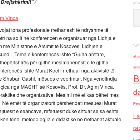
 Drejtshkrimit” /
Ark
ojat tona profesionale rrethanash të ndryshme të
etri na solli në konferencën e organizuar nga Lidhja e
 me Ministrinë e Arsimit të Kosovës, Lidhjen e
Suedi. Tema e konferencës ishte “Gjuha amtare,
alba
ithëpërfshirës për gjithë mësimdhënësit e të gjitha
asll
onferencës ishte Murat Koci i rrethuar nga aktivistë të
B
 e Shaban Gashi, mësues e veprimtar. Nga vendlindja
çica nga MASHT së Kosovës, Prof. Dr. Agim Vinca.
d
praktike dhe organizative. Mësimi më efikas bëhet mes
. Në emër të organizatorit përshëndeti mësuesi Murat
Env
rejtuesit e seancave, referuesit duke shtuar se sa është
Fa
ën tonë, metodologjia e didaktike në rrethanat aktuale
ra
Inte