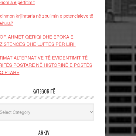
nomia e përfitimit
dihmon krijimtaria në zbulimin e potencialeve të
ehura?
OF. AHMET QERIQI DHE EPOKA E
ZISTENCЁS DHE LUFTЁS PЁR LIRI!
RMAT ALTERNATIVE TË EVIDENTIMIT TË
RIFËS POSTARE NË HISTORINË E POSTËS
QIPTARE
KATEGORITË
egoritë
ARKIV