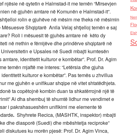
hef njësie në qytetin e Halmstad-it me temën “Mirsevjen
Ko
nien në gjuhën amtare në Komunën e Halmstad-it”.
Nen
 shtjelloi rolin e gjuhëve në mësim me theks në mësimin
Flo
 Mësuesve Shqiptarë Anila Velaj shtjelloj temën e saj
Els
re? Roli i mësuesit të gjuhës amtare në këto dy
So
eti në rrethin e fëmijëve dhe prindërve shqiptarë në
 Universitetin e Upsales në Suedi mbajti kumtesën
amtare, identitetit kulturor e kombëtar”. Prof. Dr. Agim
 me temën mjaftë me interes: “Letërsia dhe gjuha
identitetit kulturor e kombëtar”. Pas temës u zhvillua
hur me gjuhën e unifikuar shqipe në vitet shtatëdhjeta.
 donë ta copëtojnë kombin duan ta shkatërrojnë një të
krimit” Ai dha shembuj të shumtë lidhur me vendimet e
hesar i pakrahasueshëm unifikimi me elemente të
ndarde
.
Shyhrete Recica, (MASHTK, inspektor) mbajti
tnike dhe diasporë (Suedi) dhe mbështetja reciproke”
li diskutues ku morën pjesë: Prof. Dr. Agim Vinca,