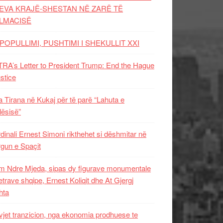
EVA KRAJË-SHESTAN NË ZARË TË
LMACISË
POPULLIMI, PUSHTIMI I SHEKULLIT XXI
RA’s Letter to President Trump: End the Hague
ustice
 Tirana në Kukaj për të parë “Lahuta e
ësisë”
dinali Ernest Simoni rikthehet si dëshmitar në
gun e Spaçit
 Ndre Mjeda, sipas dy figurave monumentale
letrave shqipe, Ernest Koliqit dhe At Gjergj
hta
vjet tranzicion, nga ekonomia prodhuese te