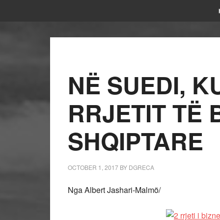
NË SUEDI, KU
RRJETIT TË 
SHQIPTARE
OCTOBER 1, 2017
BY
DGRECA
Nga Albert Jashari-Malmö/