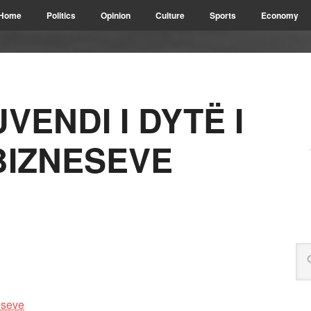
Home
Politics
Opinion
Culture
Sports
Economy
VENDI I DYTË I
BIZNESEVE