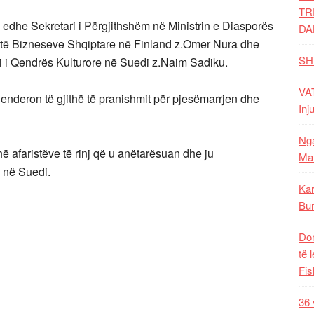
TR
edhe Sekretari i Përgjithshëm në Ministrin e Diasporës
DA
it të Bizneseve Shqiptare në Finland z.Omer Nura dhe
SH
ri i Qendrës Kulturore në Suedi z.Naim Sadiku.
VAT
alenderon të gjithë të pranishmit për pjesëmarrjen dhe
Inj
Nga
hë afaristëve të rinj që u anëtarësuan dhe ju
Mal
 në Suedi.
Kar
Bur
Dom
të 
Fis
36 