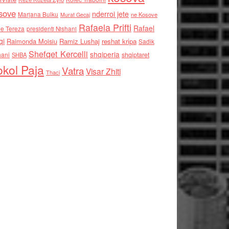
sove
nderroi jete
Marjana Bulku
ne Kosove
Murat Gecaj
Rafaela Prifti
Rafael
e Tereza
presidenti Nishani
qi
Raimonda Moisiu
Ramiz Lushaj
reshat kripa
Sadik
Shefqet Kercelli
shqiperia
hani
shqiptaret
SHBA
kol Paja
Vatra
Visar Zhiti
Thaci