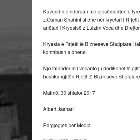
Kuvendin e nderuan me pjesëmarrjen e tyre 
z.Osman Shahini si dhe nënkryetari i Rrjet
anëtari i Kryesisë z.Lulzim Voca dhe Drejto
Kryesia e Rrjetit të Bizneseve Shqiptare i f
kontributin e dhënë.
Një falenderim i vecantë ju dedikohet të gjit
bashkangjitën Rjetit të Bizneseve Shqiptare
Malmö, 30 shtator 2017
Albert Jashari
Përgjegjës për Media