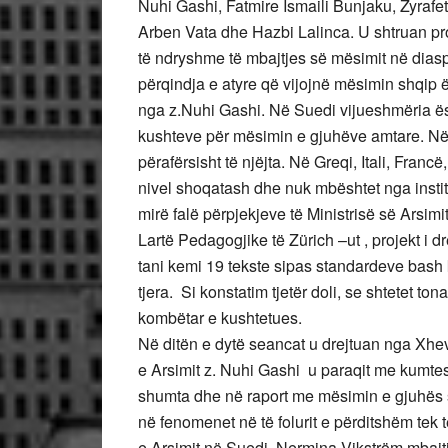
Nuhi Gashi, Fatmire Ismaili Bunjaku, Zyrafe
Arben Vata dhe Hazbi Lalinca. U shtruan p
të ndryshme të mbajtjes së mësimit në dias
përqindja e atyre që vijojnë mësimin shqip 
nga z.Nuhi Gashi. Në Suedi vijueshmëria ës
kushteve për mësimin e gjuhëve amtare. Në 
përafërsisht të njëjta. Në Greqi, Itali, Fran
nivel shoqatash dhe nuk mbështet nga instit
mirë falë përpjekjeve të Ministrisë së Arsi
Lartë Pedagogjike të Zürich –ut , projekt i d
tani kemi 19 tekste sipas standardeve bash
tjera. Si konstatim tjetër doli, se shtetet t
kombëtar e kushtetues.
Në ditën e dytë seancat u drejtuan nga Xhe
e Arsimit z. Nuhi Gashi u paraqit me kumte
shumta dhe në raport me mësimin e gjuhës s
në fenomenet në të folurit e përditshëm tek të
e Arsimit në Suedi, Nermina Vikström mbajti