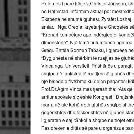
Referues i parë ishte z.Christer Jönsson, s
në Halmstad, informim aktual për mësimdhë
Eksperte në shumë gjuhësi, Zyrafet Loshaj,
amtar. Nga Greqia, kryetarja e Shoqatës së
“Krenari kombëtare apo ndërgjegje kombëta
dimensione”. Një temë hulumtuese nga realit
Greqi. Entela Sörmen Tabaku, ligjëruese në
“Dygjuhësia në shërbim të ruajtjes së gjuhës 
Vinca nga Universiteti Prishtinës u paraqit
shqipe në funksion të ruajtjes së gjuhës dhe 
një bisedë e frytshme ku dolën paqartësi lid
Prof.Dr.Agim Vinca mes tjerash tha: “Ata që
arritur epokale siç është Kongresi i Drejtsh
marra në atë kohë rreth gjuhës shqipe si t
gegërishtes dhe toskërishtes në gjuhën sta
ligjëratën e saj “Shkolla shqipe në trojet e
Pas dreken e ditës së parë u organizua pane