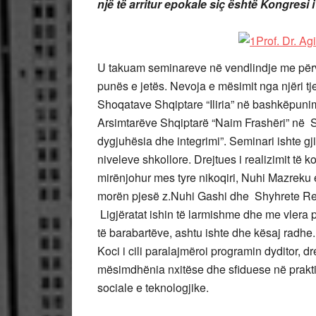
një të arritur epokale siç është Kongresi i
U takuam seminareve në vendlindje me përv
punës e jetës. Nevoja e mësimit nga njëri tj
Shoqatave Shqiptare “Iliria” në bashkëpunim
Arsimtarëve Shqiptarë “Naim Frashëri” në 
dygjuhësia dhe integrimi”. Seminari ishte gj
niveleve shkollore. Drejtues i realizimit të k
mirënjohur mes tyre nikoqiri, Nuhi Mazreku
morën pjesë z.Nuhi Gashi dhe Shyhrete Re
Ligjëratat ishin të larmishme dhe me vlera 
të barabartëve, ashtu ishte dhe kësaj radhe
Koci i cili paralajmëroi programin dyditor, d
mësimdhënia nxitëse dhe sfiduese në praktik
sociale e teknologjike.