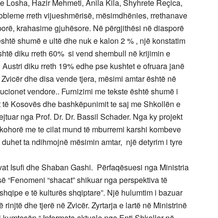
te Losha, Hazir Mehmeti, Anila Kila, Shyhrete Reçica,
robleme rreth vijueshmërisë, mësimdhënies, rrethanave
porë, krahasime gjuhësore. Në përgjithësi në diasporë
është shumë e ultë dhe nuk e kalon 2 % , një konstatim
htë diku rreth 60% si vend shembull në krijimin e
Austri diku rreth 19% edhe pse kushtet e ofruara janë
cë, Zvicër dhe disa vende tjera, mësimi amtar është në
ucionet vendore.. Furnizimi me tekste është shumë i
mit të Kosovës dhe bashkëpunimit te saj me Shkollën e
rejtuar nga Prof. Dr. Dr. Bassil Schader. Nga ky projekt
 kohorë me te cilat mund të mburremi karshi kombeve
ona duhet ta ndihmojnë mësimin amtar, një detyrim i tyre
vat Isufi dhe Shaban Gashi. Përfaqësuesi nga Ministria
së “Fenomeni “shacat” shikuar nga perspektiva të
hqipe e të kulturës shqiptare”. Një hulumtim i bazuar
 rinjtë dhe tjerë në Zvicër. Zyrtarja e lartë në Ministrinë
 kumtesën “ Informata aktuale nga Enti Shkollor në