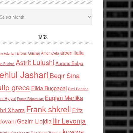
iv
TAGS
arben llalla
alfons Grishaj
Anton Cefa
no kolonjari
Astrit Lulushi
Aurenc Bebja
an Bushati
ehlul Jashari
Beqir Sina
alip greca
Elida Buçpapaj
Elmi Berisha
Eugjen Merlika
er Bytyci
Ermira Babamusta
Frank shkreli
hri Xharra
Fritz
Ilir Levonja
Gezim Llojdia
dovani
kosova
rviste
Kolec Traboini
Keze Kozeta Zylo