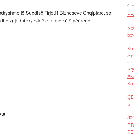
ndryshme të Suedisë Rrjeti i Bizneseve Shqiptare, sot
SP
he zgjodhi kryesinë e re me këtë përbërje:
New
bot
Kod
e g
Kry
Aka
Ko
ÇË
SH
kte
30
RR
PË