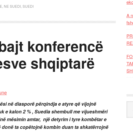
eko
TE
,
NE SUEDI
,
SUEDI
A n
fsh
PR
bajt konferencë
RE
sve shqiptarë
FO
TA
SH
ësi në diasporë përqindja e atyre që vijojnë
Kat
k e kalon 2 % , Suedia shembull me vijueshmëri
në mësimin amtar, një detyrim i tyre kombëtar e
ë donë ta copëtojnë kombin duan ta shkatërrojnë