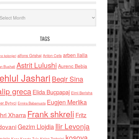
iv
TAGS
arben llalla
alfons Grishaj
Anton Cefa
no kolonjari
Astrit Lulushi
Aurenc Bebja
an Bushati
ehlul Jashari
Beqir Sina
alip greca
Elida Buçpapaj
Elmi Berisha
Eugjen Merlika
er Bytyci
Ermira Babamusta
Frank shkreli
hri Xharra
Fritz
Ilir Levonja
Gezim Llojdia
dovani
kosova
rviste
Kolec Traboini
Keze Kozeta Zylo