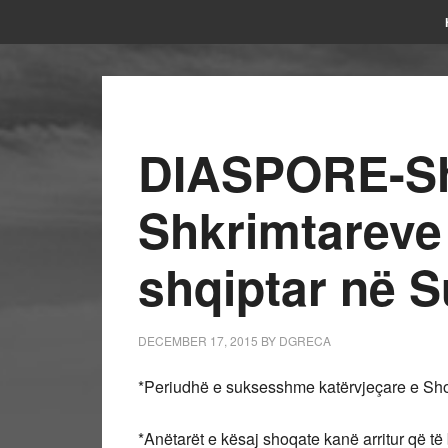
DIASPORE-Sh
Shkrimtareve 
shqiptar në S
DECEMBER 17, 2015
BY
DGRECA
*Periudhë e suksesshme katërvjeçare e Sho
*Anëtarët e kësaj shoqate kanë arritur që të