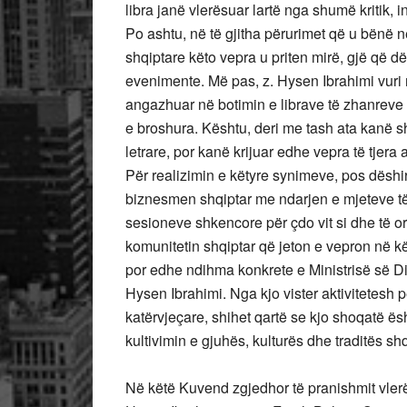
libra janë vlerësuar lartë nga shumë kritik, i
Po ashtu, në të gjitha përurimet që u bënë n
shqiptare këto vepra u priten mirë, gjë që 
evenimente. Më pas, z. Hysen Ibrahimi vuri 
angazhuar në botimin e librave të zhanreve t
e broshura. Kështu, deri me tash ata kanë sh
letrare, por kanë krijuar edhe vepra të tjer
Për realizimin e këtyre synimeve, pos dëshir
biznesmen shqiptar me ndarjen e mjeteve të
sesioneve shkencore për çdo vit si dhe të 
komunitetin shqiptar që jeton e vepron në k
por edhe ndihma konkrete e Ministrisë së D
Hysen Ibrahimi. Nga kjo vister aktivitetesh 
katërvjeçare, shihet qartë se kjo shoqatë ës
kultivimin e gjuhës, kulturës dhe traditës s
Në këtë Kuvend zgjedhor të pranishmit vle