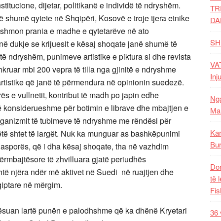
nstitucione, dijetar, politikanë e individë të ndryshëm.
TR
ë shumë qytete në Shqipëri, Kosovë e troje tjera etnike
DA
dëshmon prania e madhe e qytetarëve në ato
SH
në dukje se krijuesit e kësaj shoqate janë shumë të
ë ndryshëm, punimeve artistike e piktura si dhe revista
VAT
kruar mbi 200 vepra të tilla nga gjinitë e ndryshme
Inj
a artistike që janë të përmendura në opinionin suedezë.
ës e vullnetit, kontribut të madh po japin edhe
Nga
 konsiderueshme për botimin e librave dhe mbajtjen e
Mal
organizmit të tubimeve të ndryshme me rëndësi për
Kar
ëtë shtet të largët. Nuk ka munguar as bashkëpunimi
Bur
iasporës, që i dha kësaj shoqate, tha në vazhdim
përmbajtësore të zhvilluara gjatë periudhës
Dom
htë njëra ndër më aktivet në Suedi në ruajtjen dhe
të 
hqiptare në mërgim.
Fis
rësuan lartë punën e palodhshme që ka dhënë Kryetari
36 