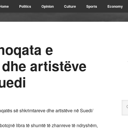
Home
Politics
Opinion
Culture
Sports
Economy
oqata e
dhe artistëve
uedi
qatës së shkrimtareve dhe artistëve në Suedi/
 botojnë libra të shumtë të zhanreve të ndryshëm,