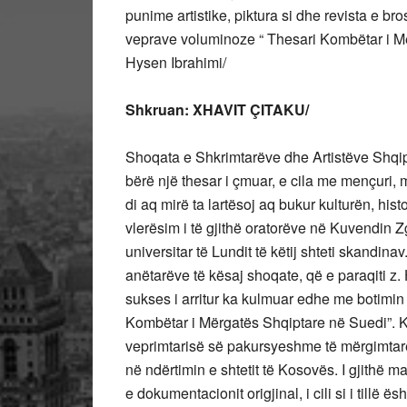
punime artistike, piktura si dhe revista e br
veprave voluminoze “ Thesari Kombëtar i Më
Hysen Ibrahimi/
Shkruan: XHAVIT ÇITAKU/
Shoqata e Shkrimtarëve dhe Artistëve Shqipt
bërë një thesar i çmuar, e cila me mençuri, 
di aq mirë ta lartësoj aq bukur kulturën, hist
vlerësim i të gjithë oratorëve në Kuvendin Zg
universitar të Lundit të këtij shteti skandinav
anëtarëve të kësaj shoqate, që e paraqiti z. H
sukses i arritur ka kulmuar edhe me botimin 
Kombëtar i Mërgatës Shqiptare në Suedi”. Kë
veprimtarisë së pakursyeshme të mërgimtar
në ndërtimin e shtetit të Kosovës. I gjithë 
e dokumentacionit origjinal, i cili si i tillë