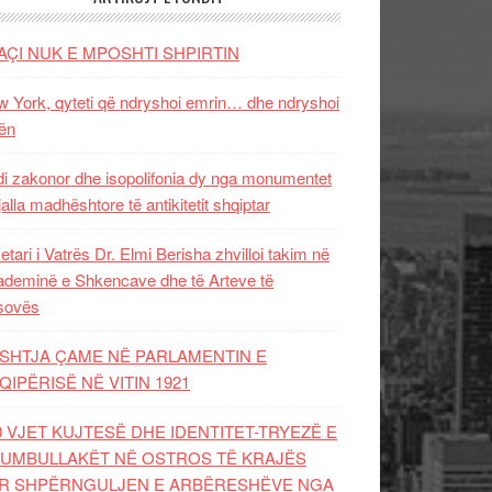
AÇI NUK E MPOSHTI SHPIRTIN
 York, qyteti që ndryshoi emrin… dhe ndryshoi
ën
i zakonor dhe isopolifonia dy nga monumentet
jalla madhështore të antikitetit shqiptar
etari i Vatrës Dr. Elmi Berisha zhvilloi takim në
deminë e Shkencave dhe të Arteve të
sovës
SHTJA ÇAME NË PARLAMENTIN E
QIPËRISË NË VITIN 1921
0 VJET KUJTESË DHE IDENTITET-TRYEZË E
UMBULLAKËT NË OSTROS TË KRAJËS
R SHPËRNGULJEN E ARBËRESHËVE NGA