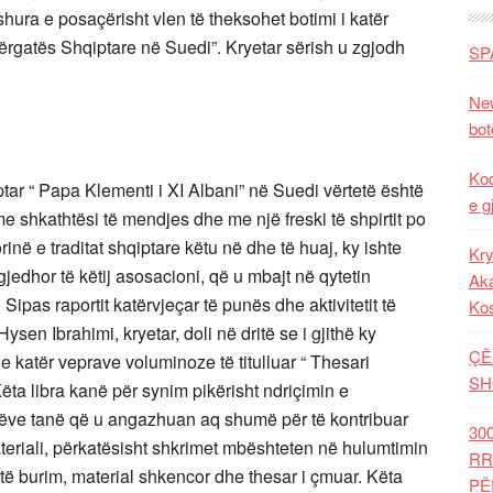
oshura e posaçërisht vlen të theksohet botimi i katër
rgatës Shqiptare në Suedi”. Kryetar sërish u zgjodh
SP
New
bot
Kod
ar “ Papa Klementi i XI Albani” në Suedi vërtetë është
e g
me shkathtësi të mendjes dhe me një freski të shpirtit po
orinë e traditat shqiptare këtu në dhe të huaj, ky ishte
Kry
jedhor të këtij asosacioni, që u mbajt në qytetin
Aka
. Sipas raportit katërvjeçar të punës dhe aktivitetit të
Ko
ysen Ibrahimi, kryetar, doli në dritë se i gjithë ky
ÇË
e katër veprave voluminoze të titulluar “ Thesari
SH
ta libra kanë për synim pikërisht ndriçimin e
ëve tanë që u angazhuan aq shumë për të kontribuar
30
materiali, përkatësisht shkrimet mbështeten në hulumtimin
RR
 është burim, material shkencor dhe thesar i çmuar. Këta
PË