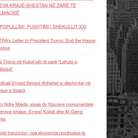
EVA KRAJË-SHESTAN NË ZARË TË
LMACISË
POPULLIMI, PUSHTIMI I SHEKULLIT XXI
RA’s Letter to President Trump: End the Hague
ustice
 Tirana në Kukaj për të parë “Lahuta e
ësisë”
dinali Ernest Simoni rikthehet si dëshmitar në
gun e Spaçit
 Ndre Mjeda, sipas dy figurave monumentale
letrave shqipe, Ernest Koliqit dhe At Gjergj
hta
vjet tranzicion, nga ekonomia prodhuese te