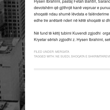
Hysen Ibrahimi, pastaj Fetah Bahtiri, Saran
devotshëm që gjithnjë kanë vepruar e punuar
shoqatë ndau shumë lëvdata e falënderime p
edhe tre anëtarë nderi në këtë shoqatë si dh
Në fund të këtij tubimi Kuvendi zgjodhi or
Kryetar sërish zgjodhi z. Hysen Ibrahimi, 
FILED UNDER:
MERGATA
TAGGED WITH:
NE SUEDI
,
SHOQATA E SHKRIMTAREV