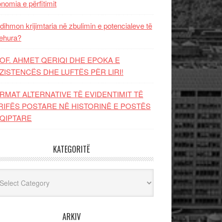
nomia e përfitimit
dihmon krijimtaria në zbulimin e potencialeve të
ehura?
OF. AHMET QERIQI DHE EPOKA E
ZISTENCЁS DHE LUFTЁS PЁR LIRI!
RMAT ALTERNATIVE TË EVIDENTIMIT TË
RIFËS POSTARE NË HISTORINË E POSTËS
QIPTARE
KATEGORITË
egoritë
ARKIV