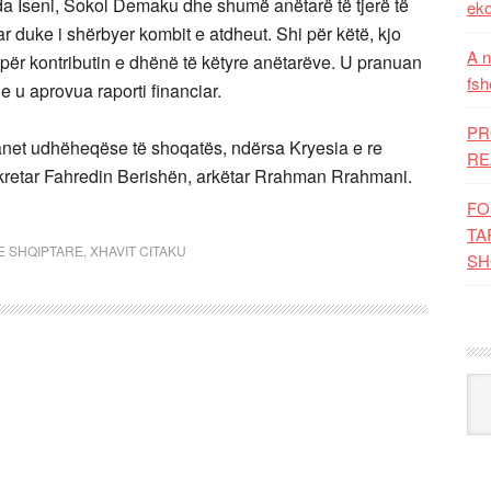
da Iseni, Sokol Demaku dhe shumë anëtarë të tjerë të
eko
 duke i shërbyer kombit e atdheut. Shi për këtë, kjo
A n
ër kontributin e dhënë të këtyre anëtarëve. U pranuan
fsh
e u aprovua raporti financiar.
PR
ganet udhëheqëse të shoqatës, ndërsa Kryesia e re
RE
sekretar Fahredin Berishën, arkëtar Rrahman Rrahmani.
FO
TA
E SHQIPTARE
,
XHAVIT CITAKU
SH
Kat