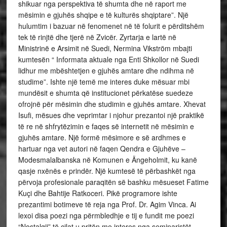
shikuar nga perspektiva të shumta dhe në raport me
mësimin e gjuhës shqipe e të kulturës shqiptare”. Një
hulumtim i bazuar në fenomenet në të folurit e përditshëm
tek të rinjtë dhe tjerë në Zvicër. Zyrtarja e lartë në
Ministrinë e Arsimit në Suedi, Nermina Vikström mbajti
kumtesën “ Informata aktuale nga Enti Shkollor në Suedi
lidhur me mbështetjen e gjuhës amtare dhe ndihma në
studime”. Ishte një temë me interes duke mësuar mbi
mundësit e shumta që institucionet përkatëse suedeze
ofrojnë për mësimin dhe studimin e gjuhës amtare. Xhevat
Isufi, mësues dhe veprimtar i njohur prezantoi një praktikë
të re në shfrytëzimin e faqes së internetit në mësimin e
gjuhës amtare. Një formë mësimore e së ardhmes e
hartuar nga vet autori në faqen Qendra e Gjuhëve –
Modesmalalbanska në Komunen e Ängeholmit, ku kanë
qasje nxënës e prindër. Një kumtesë të përbashkët nga
përvoja profesionale paraqitën së bashku mësueset Fatime
Kuçi dhe Bahtije Ratkoceri. Pikë programore ishte
prezantimi botimeve të reja nga Prof. Dr. Agim Vinca. Ai
lexoi disa poezi nga përmbledhje e tij e fundit me poezi
“Nostalgji” të cilat u pritën me interes nga seminaristët.