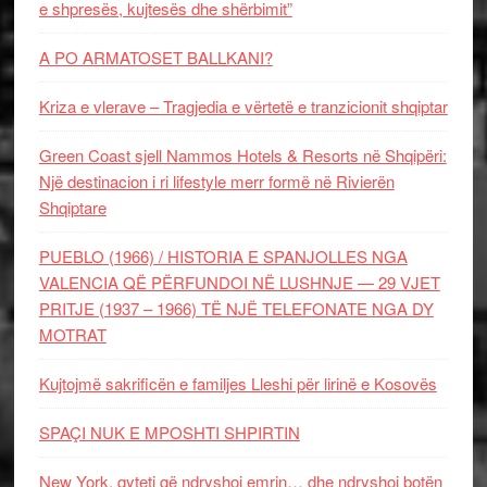
e shpresës, kujtesës dhe shërbimit”
A PO ARMATOSET BALLKANI?
Kriza e vlerave – Tragjedia e vërtetë e tranzicionit shqiptar
Green Coast sjell Nammos Hotels & Resorts në Shqipëri:
Një destinacion i ri lifestyle merr formë në Rivierën
Shqiptare
PUEBLO (1966) / HISTORIA E SPANJOLLES NGA
VALENCIA QË PËRFUNDOI NË LUSHNJE — 29 VJET
PRITJE (1937 – 1966) TË NJË TELEFONATE NGA DY
MOTRAT
Kujtojmë sakrificën e familjes Lleshi për lirinë e Kosovës
SPAÇI NUK E MPOSHTI SHPIRTIN
New York, qyteti që ndryshoi emrin… dhe ndryshoi botën