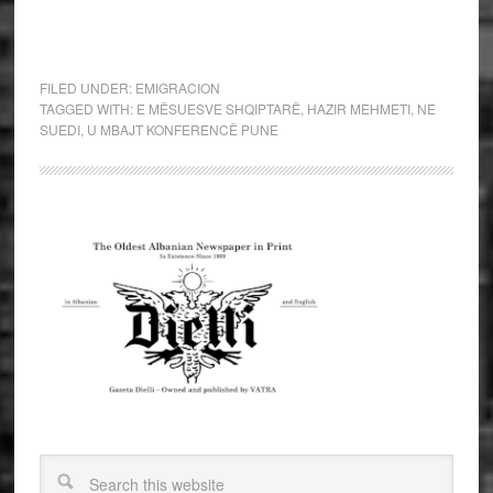
FILED UNDER:
EMIGRACION
TAGGED WITH:
E MËSUESVE SHQIPTARË
,
HAZIR MEHMETI
,
NE
SUEDI
,
U MBAJT KONFERENCË PUNE