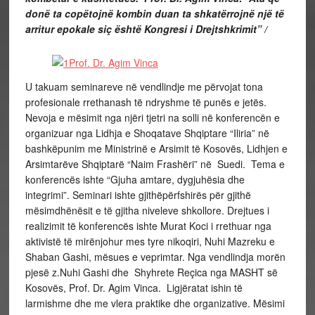
donë ta copëtojnë kombin duan ta shkatërrojnë një të
arritur epokale siç është Kongresi i Drejtshkrimit” /
U takuam seminareve në vendlindje me përvojat tona
profesionale rrethanash të ndryshme të punës e jetës.
Nevoja e mësimit nga njëri tjetri na solli në konferencën e
organizuar nga Lidhja e Shoqatave Shqiptare “Iliria” në
bashkëpunim me Ministrinë e Arsimit të Kosovës, Lidhjen e
Arsimtarëve Shqiptarë “Naim Frashëri” në Suedi. Tema e
konferencës ishte “Gjuha amtare, dygjuhësia dhe
integrimi”. Seminari ishte gjithëpërfshirës për gjithë
mësimdhënësit e të gjitha niveleve shkollore. Drejtues i
realizimit të konferencës ishte Murat Koci i rrethuar nga
aktivistë të mirënjohur mes tyre nikoqiri, Nuhi Mazreku e
Shaban Gashi, mësues e veprimtar. Nga vendlindja morën
pjesë z.Nuhi Gashi dhe Shyhrete Reçica nga MASHT së
Kosovës, Prof. Dr. Agim Vinca. Ligjëratat ishin të
larmishme dhe me vlera praktike dhe organizative. Mësimi