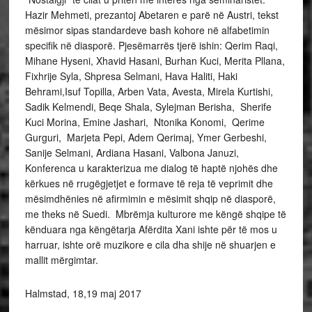
Hazir Mehmeti, prezantoj Abetaren e parë në Austri, tekst
mësimor sipas standardeve bash kohore në alfabetimin
specifik në diasporë. Pjesëmarrës tjerë ishin: Qerim Raqi,
Mihane Hyseni, Xhavid Hasani, Burhan Kuci, Merita Pllana,
Fixhrije Syla, Shpresa Selmani, Hava Haliti, Haki
Behrami,Isuf Topilla, Arben Vata, Avesta, Mirela Kurtishi,
Sadik Kelmendi, Beqe Shala, Sylejman Berisha, Sherife
Kuci Morina, Emine Jashari, Ntonika Konomi, Qerime
Gurguri, Marjeta Pepi, Adem Qerimaj, Ymer Gerbeshi,
Sanije Selmani, Ardiana Hasani, Valbona Januzi,
Konferenca u karakterizua me dialog të haptë njohës dhe
kërkues në rrugëgjetjet e formave të reja të veprimit dhe
mësimdhënies në afirmimin e mësimit shqip në diasporë,
me theks në Suedi. Mbrëmja kulturore me këngë shqipe të
kënduara nga këngëtarja Afërdita Xani ishte për të mos u
harruar, ishte orë muzikore e cila dha shije në shuarjen e
mallit mërgimtar.
Halmstad, 18,19 maj 2017