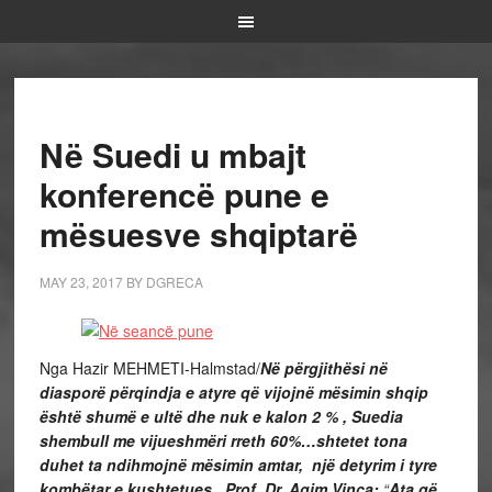
Në Suedi u mbajt
konferencë pune e
mësuesve shqiptarë
MAY 23, 2017
BY
DGRECA
Nga Hazir MEHMETI-Halmstad/
Në përgjithësi në
diasporë përqindja e atyre që vijojnë mësimin shqip
është shumë e ultë dhe nuk e kalon 2 % , Suedia
shembull me vijueshmëri rreth 60%…shtetet tona
duhet ta ndihmojnë mësimin amtar, një detyrim i tyre
kombëtar e kushtetues.
Prof. Dr. Agim Vinca:
“
Ata që