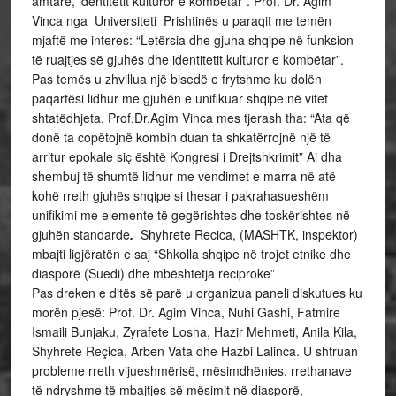
amtare, identitetit kulturor e kombëtar”. Prof. Dr. Agim
Vinca nga Universiteti Prishtinës u paraqit me temën
mjaftë me interes: “Letërsia dhe gjuha shqipe në funksion
të ruajtjes së gjuhës dhe identitetit kulturor e kombëtar”.
Pas temës u zhvillua një bisedë e frytshme ku dolën
paqartësi lidhur me gjuhën e unifikuar shqipe në vitet
shtatëdhjeta. Prof.Dr.Agim Vinca mes tjerash tha: “Ata që
donë ta copëtojnë kombin duan ta shkatërrojnë një të
arritur epokale siç është Kongresi i Drejtshkrimit” Ai dha
shembuj të shumtë lidhur me vendimet e marra në atë
kohë rreth gjuhës shqipe si thesar i pakrahasueshëm
unifikimi me elemente të gegërishtes dhe toskërishtes në
gjuhën standarde
.
Shyhrete Recica, (MASHTK, inspektor)
mbajti ligjëratën e saj “Shkolla shqipe në trojet etnike dhe
diasporë (Suedi) dhe mbështetja reciproke”
Pas dreken e ditës së parë u organizua paneli diskutues ku
morën pjesë: Prof. Dr. Agim Vinca, Nuhi Gashi, Fatmire
Ismaili Bunjaku, Zyrafete Losha, Hazir Mehmeti, Anila Kila,
Shyhrete Reçica, Arben Vata dhe Hazbi Lalinca. U shtruan
probleme rreth vijueshmërisë, mësimdhënies, rrethanave
të ndryshme të mbajtjes së mësimit në diasporë,