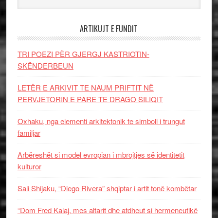
ARTIKUJT E FUNDIT
TRI POEZI PËR GJERGJ KASTRIOTIN-
SKËNDERBEUN
LETËR E ARKIVIT TE NAUM PRIFTIT NË
PERVJETORIN E PARE TE DRAGO SILIQIT
Oxhaku, nga elementi arkitektonik te simboli i trungut
familjar
Arbëreshët si model evropian i mbrojtjes së identitetit
kulturor
Sali Shijaku, “Diego Rivera” shqiptar i artit tonë kombëtar
“Dom Fred Kalaj, mes altarit dhe atdheut si hermeneutikë