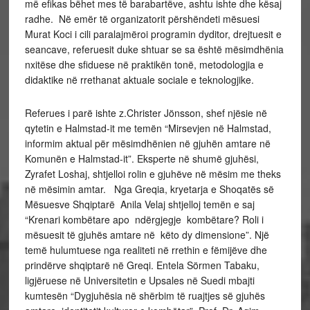
më efikas bëhet mes të barabartëve, ashtu ishte dhe kësaj
radhe. Në emër të organizatorit përshëndeti mësuesi
Murat Koci i cili paralajmëroi programin dyditor, drejtuesit e
seancave, referuesit duke shtuar se sa është mësimdhënia
nxitëse dhe sfiduese në praktikën tonë, metodologjia e
didaktike në rrethanat aktuale sociale e teknologjike.
Referues i parë ishte z.Christer Jönsson, shef njësie në
qytetin e Halmstad-it me temën “Mirsevjen në Halmstad,
informim aktual për mësimdhënien në gjuhën amtare në
Komunën e Halmstad-it”. Eksperte në shumë gjuhësi,
Zyrafet Loshaj, shtjelloi rolin e gjuhëve në mësim me theks
në mësimin amtar. Nga Greqia, kryetarja e Shoqatës së
Mësuesve Shqiptarë Anila Velaj shtjelloj temën e saj
“Krenari kombëtare apo ndërgjegje kombëtare? Roli i
mësuesit të gjuhës amtare në këto dy dimensione”. Një
temë hulumtuese nga realiteti në rrethin e fëmijëve dhe
prindërve shqiptarë në Greqi. Entela Sörmen Tabaku,
ligjëruese në Universitetin e Upsales në Suedi mbajti
kumtesën “Dygjuhësia në shërbim të ruajtjes së gjuhës