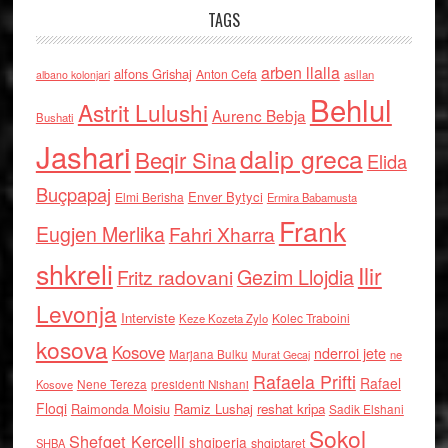
TAGS
arben llalla
alfons Grishaj
Anton Cefa
asllan
albano kolonjari
Behlul
Astrit Lulushi
Aurenc Bebja
Bushati
Jashari
dalip greca
Beqir Sina
Elida
Buçpapaj
Enver Bytyci
Elmi Berisha
Ermira Babamusta
Frank
Eugjen Merlika
Fahri Xharra
shkreli
Ilir
Gezim Llojdia
Fritz radovani
Levonja
Interviste
Kolec Traboini
Keze Kozeta Zylo
kosova
Kosove
nderroi jete
Marjana Bulku
ne
Murat Gecaj
Rafaela Prifti
Rafael
Nene Tereza
Kosove
presidenti Nishani
Floqi
Raimonda Moisiu
Ramiz Lushaj
reshat kripa
Sadik Elshani
Sokol
Shefqet Kercelli
shqiperia
shqiptaret
SHBA