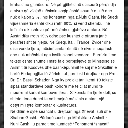
krahasime gjuhësore. Në përgjithësi në diasporë përqindja
e atyre që vijojnë mësimin shqip është shumë e ultë dhe
nuk e kalon 2 % , një konstatim nga z.Nuhi Gashi. Në Suedi
vijueshmëria është diku rreth 60% si vend shembull në
krijimin e kushteve për mësimin e gjuhëve amtare. Në
Austri diku rreth 19% edhe pse kushtet e ofruara janë
përafërsisht të njëjta. Në Greqi, Itali, Francë, Zvicër dhe
disa vende tjera, mësimi amtar është në nivel shoqatash
dhe nuk mbështet nga institucionet vendore.. Furnizimi me
tekste është shumë i mirë falë përpjekjeve të Ministrisë së
Arsimit të Kosovës dhe bashkëpunimit te saj me Shkollën e
Lartë Pedagogjike të Zürich –ut , projekt i drejtuar nga Prof.
Dr. Dr. Bassil Schader. Nga ky projekt tani kemi 19 tekste
sipas standardeve bash kohorë me te cilat mund të
mburremi karshi kombeve tjera. Si konstatim tjetër doli, se
shtetet tona duhet ta ndihmojnë mësimin amtar, një
detyrim i tyre kombëtar e kushtetues.
Në ditën e dytë seancat u drejtuan nga Xhevat Isufi dhe
Shaban Gashi. Përfaqësuesi nga Ministria e Arsimit z.
Nuhi Gashi u paraqit me kumtesë “Fenomeni “shacat”