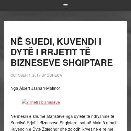
NË SUEDI, KUVENDI I
DYTË I RRJETIT TË
BIZNESEVE SHQIPTARE
OCTOBER 1, 2017
BY
DGRECA
Nga Albert Jashari-Malmö/
Në mesin e shumë afaristëve nga qytete të ndryshme të
Suedisë Rrjeti i Bizneseve Shqiptare, sot në Malmö mbajti
Kuvendin e Dytë Zgjedhor dhe zgjodhi kryesinë e re me