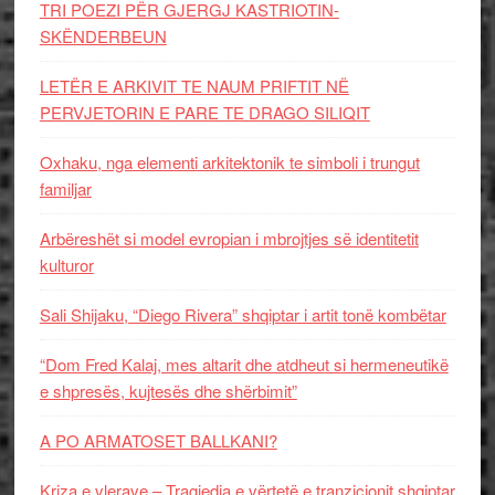
TRI POEZI PËR GJERGJ KASTRIOTIN-
SKËNDERBEUN
LETËR E ARKIVIT TE NAUM PRIFTIT NË
PERVJETORIN E PARE TE DRAGO SILIQIT
Oxhaku, nga elementi arkitektonik te simboli i trungut
familjar
Arbëreshët si model evropian i mbrojtjes së identitetit
kulturor
Sali Shijaku, “Diego Rivera” shqiptar i artit tonë kombëtar
“Dom Fred Kalaj, mes altarit dhe atdheut si hermeneutikë
e shpresës, kujtesës dhe shërbimit”
A PO ARMATOSET BALLKANI?
Kriza e vlerave – Tragjedia e vërtetë e tranzicionit shqiptar