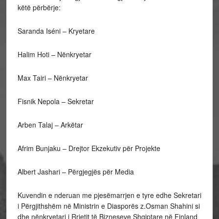
këtë përbërje:
Saranda Iséni – Kryetare
Halim Hoti – Nënkryetar
Max Tairi – Nënkryetar
Fisnik Nepola – Sekretar
Arben Talaj – Arkëtar
Afrim Bunjaku – Drejtor Ekzekutiv për Projekte
Albert Jashari – Përgjegjës për Media
Kuvendin e nderuan me pjesëmarrjen e tyre edhe Sekretari
i Përgjithshëm në Ministrin e Diasporës z.Osman Shahini si
dhe nënkryetari i Rrjetit të Bizneseve Shqiptare në Finland