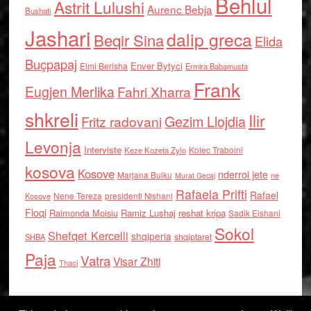
Behlul
Astrit Lulushi
Aurenc Bebja
Bushati
Jashari
dalip greca
Beqir Sina
Elida
Buçpapaj
Enver Bytyci
Elmi Berisha
Ermira Babamusta
Frank
Eugjen Merlika
Fahri Xharra
shkreli
Ilir
Gezim Llojdia
Fritz radovani
Levonja
Interviste
Kolec Traboini
Keze Kozeta Zylo
kosova
Kosove
nderroi jete
Marjana Bulku
ne
Murat Gecaj
Rafaela Prifti
Rafael
Nene Tereza
Kosove
presidenti Nishani
Floqi
Raimonda Moisiu
Ramiz Lushaj
reshat kripa
Sadik Elshani
Sokol
Shefqet Kercelli
shqiperia
shqiptaret
SHBA
Paja
Vatra
Visar Zhiti
Thaci