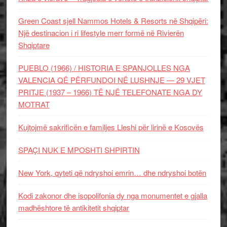
Green Coast sjell Nammos Hotels & Resorts në Shqipëri:
Një destinacion i ri lifestyle merr formë në Rivierën
Shqiptare
PUEBLO (1966) / HISTORIA E SPANJOLLES NGA
VALENCIA QË PËRFUNDOI NË LUSHNJE — 29 VJET
PRITJE (1937 – 1966) TË NJË TELEFONATE NGA DY
MOTRAT
Kujtojmë sakrificën e familjes Lleshi për lirinë e Kosovës
SPAÇI NUK E MPOSHTI SHPIRTIN
New York, qyteti që ndryshoi emrin… dhe ndryshoi botën
Kodi zakonor dhe isopolifonia dy nga monumentet e gjalla
madhështore të antikitetit shqiptar