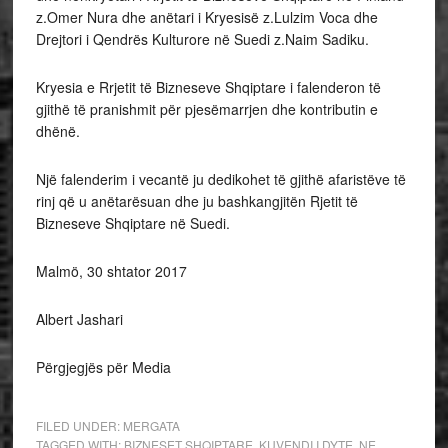
z.Omer Nura dhe anëtari i Kryesisë z.Lulzim Voca dhe
Drejtori i Qendrës Kulturore në Suedi z.Naim Sadiku.
Kryesia e Rrjetit të Bizneseve Shqiptare i falenderon të
gjithë të pranishmit për pjesëmarrjen dhe kontributin e
dhënë.
Një falenderim i vecantë ju dedikohet të gjithë afaristëve të
rinj që u anëtarësuan dhe ju bashkangjitën Rjetit të
Bizneseve Shqiptare në Suedi.
Malmö, 30 shtator 2017
Albert Jashari
Përgjegjës për Media
FILED UNDER:
MERGATA
TAGGED WITH:
BIZNESET SHQIPTARE
,
KUVENDI I DYTE
,
NE