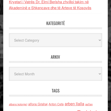
Kryetari i Vatrës Dr. Elmi Berisha zhvilloi takim në
Akademinë e Shkencave dhe të Arteve të Kosovës
KATEGORITË
Kategoritë
ARKIV
Arkiv
TAGS
arben llalla
alfons Grishaj
Anton Cefa
asllan
albano kolonjari