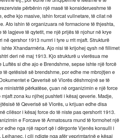
at rezerviste përbënin një masë të konsiderueshme të
, edhe kjo masive, ishin forcat vullnetare, të cilat në
ive. Ato ishin të organizuara në formacione të thjeshta,
të lagjeve të qytetit, me një prijës të njohur në krye
 në qershor 1913 numri i tyre u rrit mjaft. Strukturë
shte Xhandarmëria. Ajo nisi të krijohej qysh në fillimet
tri deri në maj 1913. Kjo strukturë u vlerësua me
e Luftës si dhe ajo e Brendshme, sepse ishte një forcë
he të qetësisë së brendshme, por edhe me mbrojtjen e
e. Dokumentet e Qeverisë së Vlorës dëshmojnë se të
he ministritë përkatëse, çuan në organizimin e një force
në mjaft zona ku njihej pushteti i kësaj qeverie. Madje,
ejtësisë të Qeverisë së Vlorës, u krijuan edhe disa
 cilësor i kësaj force do të niste pas qershorit 1913.
ganizimin e Forcave të Armatosura mund të formohet një
 edhe nga një raport që i dërgonte Vjenës konsulli i
ejhanec, i cili ndiqte nga afër veprimtarinë e kësaj