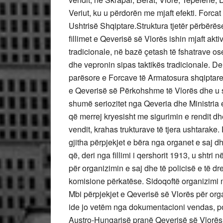
Veriut, ku u përdorën me mjaft efekti. Forc
Ushtrisë Shqiptare.Struktura tjetër përbërëse
fillimet e Qeverisë së Vlorës ishin mjaft akt
tradicionale, në bazë çetash të fshatrave ose 
dhe vepronin sipas taktikës tradicionale. Deri
parësore e Forcave të Armatosura shqiptare i
e Qeverisë së Përkohshme të Vlorës dhe u sh
shumë seriozitet nga Qeveria dhe Ministria 
që merrej kryesisht me sigurimin e rendit d
vendit, krahas trukturave të tjera ushtarak
gjitha përpjekjet e bëra nga organet e saj d
që, deri nga fillimi i qershorit 1913, u shtri 
për organizimin e saj dhe të policisë e të dr
komisione përkatëse. Sidoqoftë organizimi më
Mbi përpjekjet e Qeverisë së Vlorës për or
ide jo vetëm nga dokumentacioni vendas, por
Austro-Hungarisë pranë Qeverisë së Vlorës, L