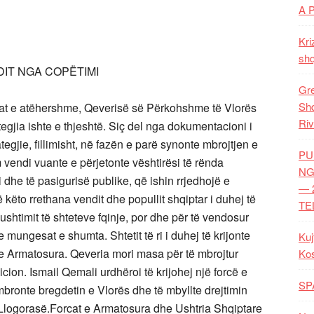
A 
Kri
shq
DIT NGA COPËTIMI
Gre
Shq
anat e atëhershme, Qeverisë së Përkohshme të Vlorës
Riv
ategjia ishte e thjeshtë. Siç del nga dokumentacioni i
tegjie, fillimisht, në fazën e parë synonte mbrojtjen e
PU
vendi vuante e përjetonte vështirësi të rënda
NG
 dhe të pasigurisë publike, që ishin rrjedhojë e
— 
ë këto rrethana vendit dhe popullit shqiptar i duhej të
TE
shtimit të shteteve fqinje, por dhe për të vendosur
 mungesat e shumta. Shtetit të ri i duhej të krijonte
Kuj
at e Armatosura. Qeveria mori masa për të mbrojtur
Ko
cion. Ismail Qemali urdhëroi të krijohej një forcë e
SP
 mbronte bregdetin e Vlorës dhe të mbyllte drejtimin
Llogorasë.Forcat e Armatosura dhe Ushtria Shqiptare