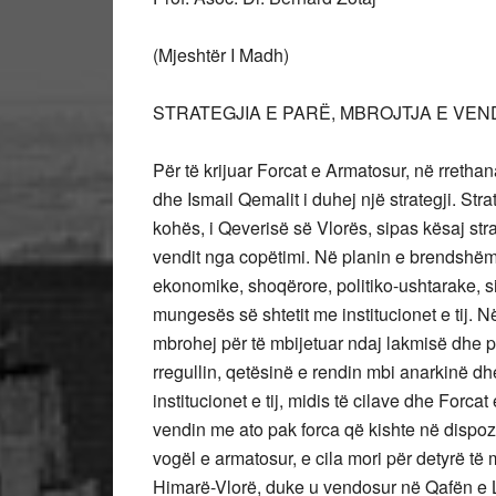
(Mjeshtër I Madh)
STRATEGJIA E PARË, MBROJTJA E VEN
Për të krijuar Forcat e Armatosur, në rreth
dhe Ismail Qemalit i duhej një strategji. Str
kohës, i Qeverisë së Vlorës, sipas kësaj stra
vendit nga copëtimi. Në planin e brendshëm 
ekonomike, shoqërore, politiko-ushtarake, si
mungesës së shtetit me institucionet e tij. N
mbrohej për të mbijetuar ndaj lakmisë dhe pu
rregullin, qetësinë e rendin mbi anarkinë dhe
institucionet e tij, midis të cilave dhe Forc
vendin me ato pak forca që kishte në dispozi
vogël e armatosur, e cila mori për detyrë të
Himarë-Vlorë, duke u vendosur në Qafën e 