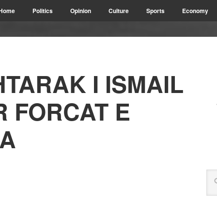
Home
Politics
Opinion
Culture
Sports
Economy
TARAK I ISMAIL
R FORCAT E
A