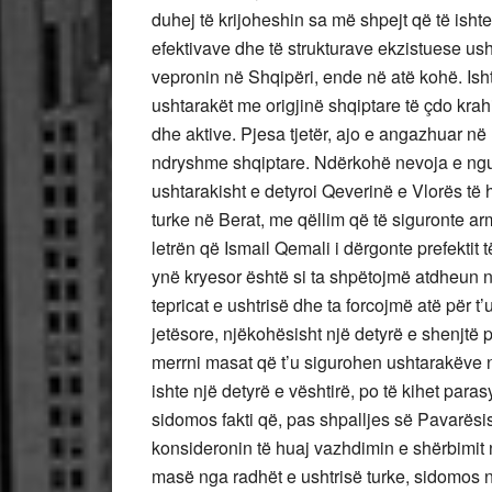
duhej të krijoheshin sa më shpejt që të isht
efektivave dhe të strukturave ekzistuese us
vepronin në Shqipëri, ende në atë kohë. Is
ushtarakët me origjinë shqiptare të çdo krah
dhe aktive. Pjesa tjetër, ajo e angazhuar në 
ndryshme shqiptare. Ndërkohë nevoja e nguts
ushtarakisht e detyroi Qeverinë e Vlorës të
turke në Berat, me qëllim që të siguronte arm
letrën që Ismail Qemali i dërgonte prefektit 
ynë kryesor është si ta shpëtojmë atdheun ng
tepricat e ushtrisë dhe ta forcojmë atë për t
jetësore, njëkohësisht një detyrë e shenjt
merrni masat që t’u sigurohen ushtarakëve n
ishte një detyrë e vështirë, po të kihet para
sidomos fakti që, pas shpalljes së Pavarësis
konsideronin të huaj vazhdimin e shërbimit n
masë nga radhët e ushtrisë turke, sidomos ng