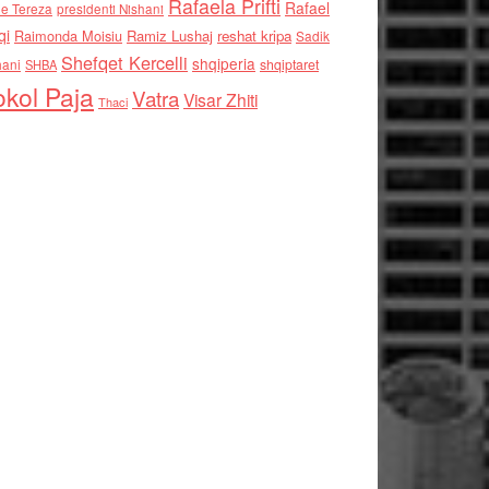
Rafaela Prifti
Rafael
e Tereza
presidenti Nishani
qi
Raimonda Moisiu
Ramiz Lushaj
reshat kripa
Sadik
Shefqet Kercelli
shqiperia
hani
shqiptaret
SHBA
kol Paja
Vatra
Visar Zhiti
Thaci