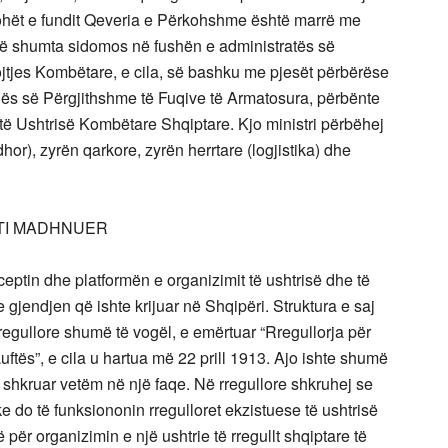
kohët e fundit Qeveria e Përkohshme është marrë me
të shumta sidomos në fushën e administratës së
jtjes Kombëtare, e cila, së bashku me pjesët përbërëse
dës së Përgjithshme të Fuqive të Armatosura, përbënte
 të Ushtrisë Kombëtare Shqiptare. Kjo ministri përbëhej
r), zyrën qarkore, zyrën herrtare (logjistika) dhe
ATI MADHNUER
ceptin dhe platformën e organizimit të ushtrisë dhe të
 gjendjen që ishte krijuar në Shqipëri. Struktura e saj
egullore shumë të vogël, e emërtuar “Rregullorja për
ftës”, e cila u hartua më 22 prill 1913. Ajo ishte shumë
e shkruar vetëm në një faqe. Në rregullore shkruhej se
ke do të funksiononin rregulloret ekzistuese të ushtrisë
 për organizimin e një ushtrie të rregullt shqiptare të