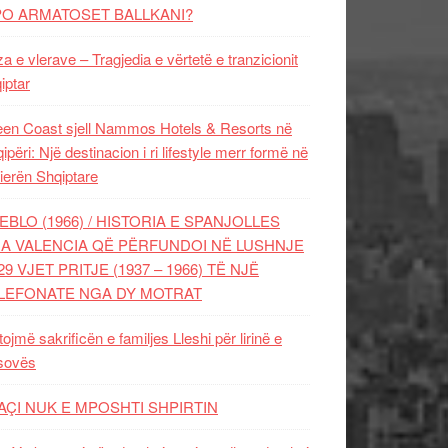
PO ARMATOSET BALLKANI?
za e vlerave – Tragjedia e vërtetë e tranzicionit
iptar
en Coast sjell Nammos Hotels & Resorts në
ipëri: Një destinacion i ri lifestyle merr formë në
ierën Shqiptare
EBLO (1966) / HISTORIA E SPANJOLLES
A VALENCIA QË PËRFUNDOI NË LUSHNJE
29 VJET PRITJE (1937 – 1966) TË NJË
LEFONATE NGA DY MOTRAT
tojmë sakrificën e familjes Lleshi për lirinë e
sovës
AÇI NUK E MPOSHTI SHPIRTIN