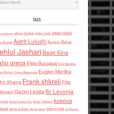
TAGS
arben llalla
alfons Grishaj
Anton Cefa
no kolonjari
Astrit Lulushi
Aurenc Bebja
an Bushati
ehlul Jashari
Beqir Sina
alip greca
Elida Buçpapaj
Elmi Berisha
Eugjen Merlika
er Bytyci
Ermira Babamusta
Frank shkreli
hri Xharra
Fritz
Ilir Levonja
Gezim Llojdia
dovani
kosova
rviste
Kolec Traboini
Keze Kozeta Zylo
sove
nderroi jete
Marjana Bulku
ne Kosove
Murat Gecaj