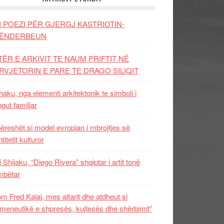
I POEZI PËR GJERGJ KASTRIOTIN-
ËNDERBEUN
TËR E ARKIVIT TE NAUM PRIFTIT NË
RVJETORIN E PARE TE DRAGO SILIQIT
aku, nga elementi arkitektonik te simboli i
ngut familjar
ëreshët si model evropian i mbrojtjes së
titetit kulturor
i Shijaku, “Diego Rivera” shqiptar i artit tonë
mbëtar
m Fred Kalaj, mes altarit dhe atdheut si
meneutikë e shpresës, kujtesës dhe shërbimit”