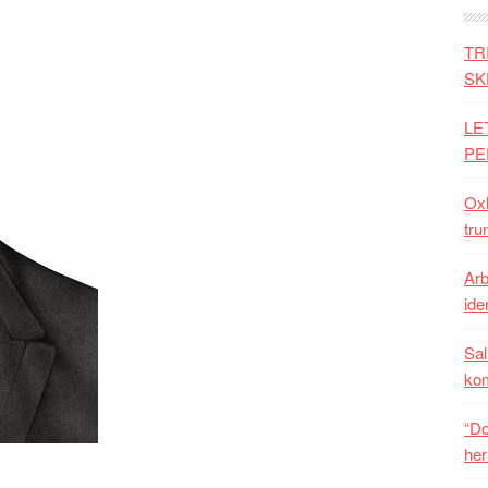
TR
SK
LE
PE
Oxh
tru
Arb
iden
Sal
ko
“Do
her