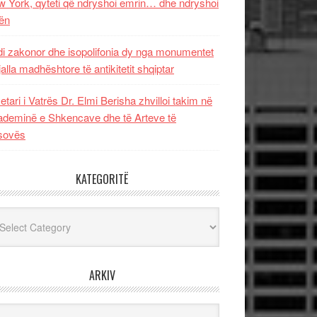
 York, qyteti që ndryshoi emrin… dhe ndryshoi
ën
i zakonor dhe isopolifonia dy nga monumentet
jalla madhështore të antikitetit shqiptar
etari i Vatrës Dr. Elmi Berisha zhvilloi takim në
deminë e Shkencave dhe të Arteve të
sovës
KATEGORITË
egoritë
ARKIV
iv