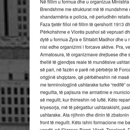
Në fillim u formua dhe u organizua Ministri
Brendshme me strukturat më të mundshme ush
xhandarmëria e policia, në periudhën relativ
Faza tjetër filloi në fillim të qershorit 1913
Përkohshme e Vlorës pushoi së vepruari dhe
dytë u formua Zyra e Shtabit Madhor dhe u 
nisi edhe organizimi i forcave aktive. Pra, v
Armatosura, të organizmave drejtuese dhe st
thellë të gjendjes reale të mundësive ushtar
së pari, në fazën e parë në përbërje të Forc
origjinë shqiptare, që përbëheshin në masë 
me terminologjinë ushtarake turke “redifë” o
rregullta, të pajisura me armatime e municio
së rregullt, kur thirreshin në luftë. Këto rep
kryesorja, më të përgatitur ushtarakisht, pa
ushtarake. Ata njihnin dhe dinin të zbatonin 
front të rregullt. Këto ishin formacione me b
vendit, në Skrapar, Berat, Vlorë, Tepelenë,