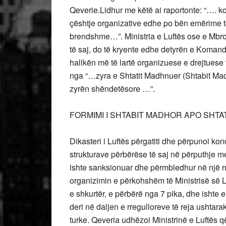
Qeverie.Lidhur me këtë ai raportonte: “…. 
çështje organizative edhe po bën emërime 
brendshme…”. Ministria e Luftës ose e Mbro
të saj, do të kryente edhe detyrën e Koman
hallkën më të lartë organizuese e drejtuese
nga “…zyra e Shtatit Madhnuer (Shtabit Madho
zyrën shëndetësore …”.
FORMIMI I SHTABIT MADHOR APO SHT
Dikasteri i Luftës përgatiti dhe përpunoi kon
strukturave përbërëse të saj në përputhje me
ishte sanksionuar dhe përmbledhur në një rr
organizimin e përkohshëm të Ministrisë së Lu
e shkurtër, e përbërë nga 7 pika, dhe ishte 
deri në daljen e rregulloreve të reja ushtara
turke. Qeveria udhëzoi Ministrinë e Luftës që