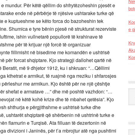
New
e e mundur. Për këtë qëllim do shfrytëzoheshin pjesët e
bot
htarake ende në përbërje të njësive ushtarake turke që
hte e kuptueshme se këto forca do bazoheshin tek
Kod
ine. Shumica e tyre bënin pjesë në strukturat rezerviste
e g
luftime, ishin vullnetarë popullorë të krahinave të
Kry
hme për të krijuar një forcë të organizuar
Aka
 hynte fillimisht në bisedime me komandën e ushtrisë
Ko
ë për forcat shqiptare. Kjo strategji dallohet qartë në
të Beratit, më 9 dhjetor 1912, ku i shkruan: “…Qëllimi
a kthetrat e armikut, të ruajmë nga rreziku i shfarosjes
’u përleshur me armikun. Kjo është për ne një çështje
ë për shefat e armatave …” dhe më poshtë vazhdon: “…
Kat
evojat në këtë kohë krize dhe të mbahet qetësia”. Kjo
sysh shthurja e përgjithshme e ushtrisë turke dhe
ë, ushtarët shqiptarë që shërbenin në ushtrinë turke e
ën flamurin e Turqisë. Ata filluan të dezertonin në
a divizioni i Janinës, për t’a mbrojtur atë nga pushtimi
Ark