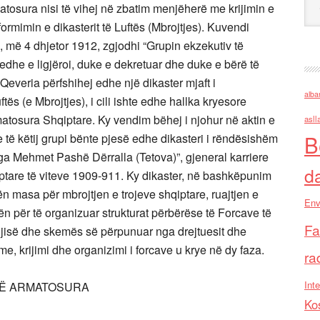
matosura nisi të vihej në zbatim menjëherë me krijimin e
mimin e dikasterit të Luftës (Mbrojtjes). Kuvendi
, më 4 dhjetor 1912, zgjodhi “Grupin ekzekutiv të
edhe e ligjëroi, duke e dekretuar dhe duke e bërë të
Qeveria përfshihej edhe një dikaster mjaft i
alba
ës (e Mbrojtjes), i cili ishte edhe hallka kryesore
atosura Shqiptare. Ky vendim bëhej i njohur në aktin e
asll
B
 të këtij grupi bënte pjesë edhe dikasteri i rëndësishëm
nga Mehmet Pashë Dërralla (Tetova)”, gjeneral karriere
d
ptare të viteve 1909-911. Ky dikaster, në bashkëpunim
 masa për mbrojtjen e trojeve shqiptare, ruajtjen e
Env
n për të organizuar strukturat përbërëse të Forcave të
Fa
egjisë dhe skemës së përpunuar nga drejtuesit dhe
e, krijimi dhe organizimi i forcave u krye në dy faza.
ra
Inte
TË ARMATOSURA
Ko