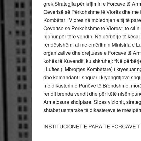
grek.Strategjia për krijimin e Forcave të Ar
Qeverisë së Përkohshme të Vlorës dhe me for
Kombëtar i Vlorës në mbledhjen e tij të parë
Qeverisë së Përkohshme të Vlorës”, të cilin 
njohur për tërë vendin. Në përbërje të kësaj 
rëndësishëm, ai me emërtimin Ministria e Luft
organizative dhe drejtuese e Forcave të Arm
kohës të Kuvendit, ku shkruhej: “Në përbërje
i Luftës (i Mbrojtjes Kombëtare) i kryesuar 
dhe komandant i shquar i kryengritjeve shqi
me dikasterin e Punëve të Brendshme, morën
rendit brenda vendit dhe për këtë nisën punë
Armatosura shqiptare. Sipas vizionit, strat
shtabet ushtarake të dikastereve të mësipërm
INSTITUCIONET E PARA TË FORCAVE 