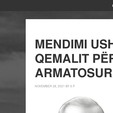
MENDIMI USH
QEMALIT PË
ARMATOSUR
NOVEMBER 28, 2021
BY
S P