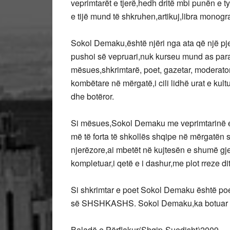
veprimtarët e tjerë,hedh dritë mbi punën e t
e tijë mund të shkruhen,artikuj,libra monog
Sokol Demaku,është njëri nga ata që një pje
pushoi së vepruari,nuk kurseu mund as par
mësues,shkrimtarë, poet, gazetar, moderator
kombëtare në mërgatë,i cili lidhë urat e ku
dhe botëror.
Si mësues,Sokol Demaku me veprimtarinë e ti
më të forta të shkollës shqipe në mërgatën 
njerëzore,ai mbetët në kujtesën e shumë gje
kompletuar,i qetë e i dashur,me plot rreze di
Si shkrimtar e poet Sokol Demaku është poet
së SHSHKASHS. Sokol Demaku,ka botuar k
Baladë e Përflakur(Shqip-Suedisht)2009