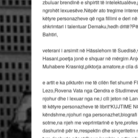
zbuluar brendinë e shpirtit të intelektualëv
ngrohët lexuesëve.Nëpër ato tregime intere
këtyre personazheve që nga fillimi e deri në
shkrimtari i talentuar Demaku,hedh dritë?Pë
Bahtiri,
veterani i arsimit në Hässlehom të Suedisë,
Hasani,poetja jonë e shquar në mërgim Anje
Muhabere Krasniqi,piktorja amatore,e cila 
e artit e ka pikturën me të cilën flet shumë
Lezo,Rovena Vata nga Qendra e Studimeve A
njohur dhe i lexuar nga ne,i cili jeton në L
të këtyre personazheve të librit”KUJTIME
këndshme,njohuri nga personazhet,biografi t
sotme,na njeh me veprimtarinë e tyre,profesi
dashurinë për te,rrespektin dhe sinçeritetin