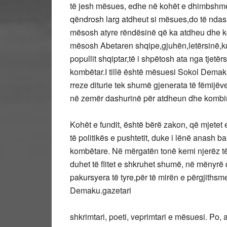
të jesh mësues, edhe në kohët e dhimbshme 
qëndrosh larg atdheut si mësues,do të ndash
mësosh atyre rëndësinë që ka atdheu dhe ko
mësosh Abetaren shqipe,gjuhën,letërsinë,kul
popullit shqiptar,të i shpëtosh ata nga tjet
kombëtar.I tillë është mësuesi Sokol Demaku
rreze diturie tek shumë gjenerata të fëmijëv
në zemër dashurinë për atdheun dhe kombi
Kohët e fundit, është bërë zakon, që mjetet
të politikës e pushtetit, duke i lënë anash 
kombëtare. Në mërgatën tonë kemi njerëz të f
duhet të flitet e shkruhet shumë, në mënyrë q
pakursyera të tyre,për të mirën e përgjiths
Demaku.gazetari
shkrimtari, poeti, veprimtari e mësuesi. Po,