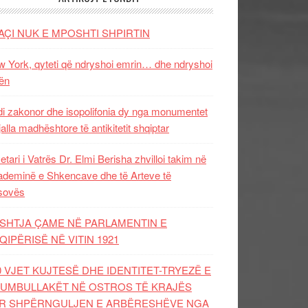
AÇI NUK E MPOSHTI SHPIRTIN
 York, qyteti që ndryshoi emrin… dhe ndryshoi
ën
i zakonor dhe isopolifonia dy nga monumentet
jalla madhështore të antikitetit shqiptar
etari i Vatrës Dr. Elmi Berisha zhvilloi takim në
deminë e Shkencave dhe të Arteve të
sovës
SHTJA ÇAME NË PARLAMENTIN E
QIPËRISË NË VITIN 1921
0 VJET KUJTESË DHE IDENTITET-TRYEZË E
UMBULLAKËT NË OSTROS TË KRAJËS
R SHPËRNGULJEN E ARBËRESHËVE NGA