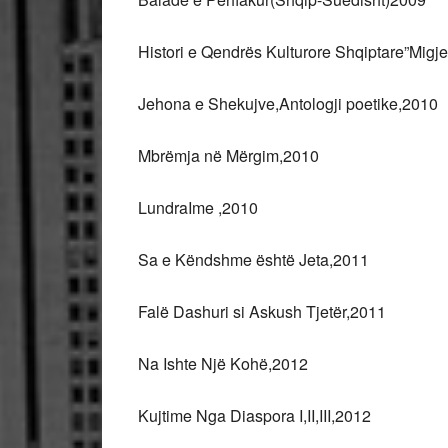
Histori e Qendrës Kulturore Shqiptare”Migj
Jehona e Shekujve,Antologji poetike,2010
Mbrëmja në Mërgim,2010
LundraIme ,2010
Sa e Këndshme është Jeta,2011
Falë Dashuri si Askush Tjetër,2011
Na Ishte Një Kohë,2012
Kujtime Nga Diaspora I,II,III,2012