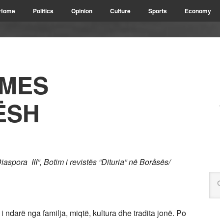
Home
Politics
Opinion
Culture
Sports
Economy
 MES
ËSH
iaspora III”,
Botim i revistës “Dituria” në Boråsës/
 i ndarë nga familja, miqtë, kultura dhe tradita jonë. Po