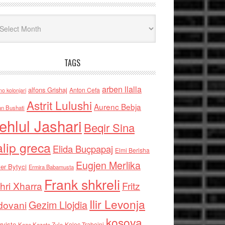
iv
TAGS
arben llalla
alfons Grishaj
Anton Cefa
no kolonjari
Astrit Lulushi
Aurenc Bebja
an Bushati
ehlul Jashari
Beqir Sina
alip greca
Elida Buçpapaj
Elmi Berisha
Eugjen Merlika
er Bytyci
Ermira Babamusta
Frank shkreli
hri Xharra
Fritz
Ilir Levonja
Gezim Llojdia
dovani
kosova
rviste
Kolec Traboini
Keze Kozeta Zylo