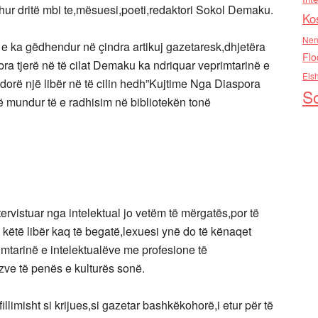
ur dritë mbi te,mësuesi,poeti,redaktori Sokol Demaku.
Ko
Nen
e e ka gëdhendur në çindra artikuj gazetaresk,dhjetëra
Flo
ibra tjerë në të cilat Demaku ka ndriquar veprimtarinë e
Els
ë dorë një libër në të cilin hedh”Kujtime Nga Diaspora
So
i të mundur të e radhisim në bibliotekën tonë
tervistuar nga intelektual jo vetëm të mërgatës,por të
ë këtë libër kaq të begatë,lexuesi ynë do të kënaqet
mtarinë e intelektualëve me profesione të
zve të penës e kulturës sonë.
illimisht si krijues,si gazetar bashkëkohorë,i etur për të