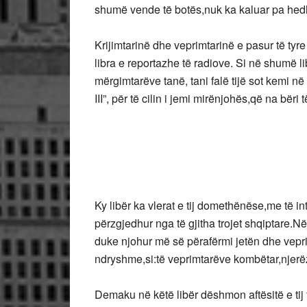
shumë vende të botës,nuk ka kaluar pa hedh
Krijimtarinë dhe veprimtarinë e pasur të tyr
libra e reportazhe të radiove. Si në shumë l
mërgimtarëve tanë, tani falë tijë sot kemi n
III”, për të cilin i jemi mirënjohës,që na bër
Ky libër ka vlerat e tij domethënëse,me të in
përzgjedhur nga të gjitha trojet shqiptare.N
duke njohur më së përafërmi jetën dhe vepri
ndryshme,si:të veprimtarëve kombëtar,njerë
Demaku në këtë libër dëshmon aftësitë e tij f