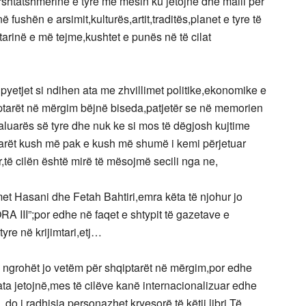
rshtatshmërinë e tyre me mesin ku jetojnë dhe malli për
në fushën e arsimit,kulturës,artit,traditës,planet e tyre të
arinë e më tejme,kushtet e punës në të cilat
yetjet si ndihen ata me zhvillimet politike,ekonomike e
qiptarët në mërgim bëjnë biseda,patjetër se në memorien
luarës së tyre dhe nuk ke si mos të dëgjosh kujtime
ptarët kush më pak e kush më shumë i kemi përjetuar
r,të cilën është mirë të mësojmë secili nga ne,
smet Hasani dhe Fetah Bahtiri,emra këta të njohur jo
III”;por edhe në faqet e shtypit të gazetave e
yre në krijimtari,etj…
ë ngrohët jo vetëm për shqiptarët në mërgim,por edhe
ta jetojnë,mes të cilëve kanë internacionalizuar edhe
do i radhisja personazhet kryesorë të këtij libri.Të