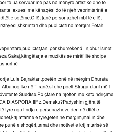
e,për të ua servuar më pas në mënyrë artistike dhe të
sante lexuesi me kënaqësi do të njeh veprimtarinë e
 ditët e sotëme.Cilët janë personazhet mbi të cilët
rkthyesi,shkrimtari dhe publicisti në mërgim Fetah
veprimtarë,publicist,tani për shumëkend i njohur Ismet
za Sakaj,këngëtarja e muzikës së mirëfilltë shqipe
dashurinë
 Florije Lule Bajraktari,poetën tonë në mërgim Dhurata
lbanogjike në Tiranë,si dhe poeti Strugan,tani më i
andveter të Suedisë.Po çfarë na njofton me këto ndriçime
 NGA DIASPORA III” z.Demaku?Padyshim gjëra të
ë tyre nga lindja e personazheve deri në ditët e
onet,krijimtarinë e tyre,jetën në mërgim,mallin dhe
 në punë e shoqëri,temat dhe motivet e krijimtarisë së