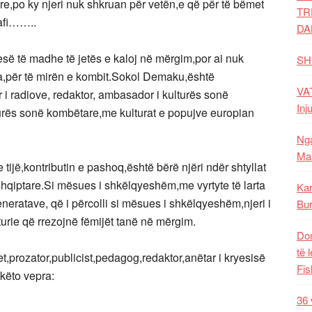
yre,po ky njeri nuk shkruan për vetën,e që për të bëmet
TR
rafi……..
DA
së të madhe të jetës e kaloj në mërgim,por ai nuk
SH
a,për të mirën e kombit.Sokol Demaku,është
VAT
 i radiove, redaktor, ambasador i kulturës sonë
Inj
lturës sonë kombëtare,me kulturat e popujve europian
Nga
Mal
jë,kontributin e pashoq,është bërë njëri ndër shtyllat
shqiptare.Si mësues i shkëlqyeshëm,me vyrtyte të larta
Kar
neratave, që i përcolli si mësues i shkëlqyeshëm,njeri i
Bur
turie që rrezojnë fëmijët tanë në mërgim.
Dom
të 
,prozator,publicist,pedagog,redaktor,anëtar i kryesisë
Fis
ëto vepra:
36 