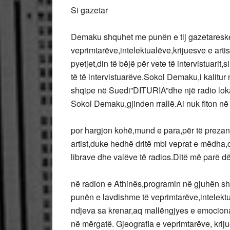
Si gazetar
Demaku shquhet me punën e tij gazetareske,
veprimtarëve,intelektualëve,krijuesve e artis
pyetjet,din të bëjë për vete të intervistuarit
të të intervistuarëve.Sokol Demaku,i kalitu
shqipe në Suedi”DITURIA”dhe një radio lokale
Sokol Demaku,gjinden rrallë.Ai nuk fiton në
por hargjon kohë,mund e para,për të prezant
artist,duke hedhë dritë mbi veprat e mëdha,d
librave dhe valëve të radios.Ditë më parë d
në radion e Athinës,programin në gjuhën shq
punën e lavdishme të veprimtarëve,intelekt
ndjeva sa krenar,aq mallëngjyes e emocional 
në mërgatë. Gjeografia e veprimtarëve, kriju