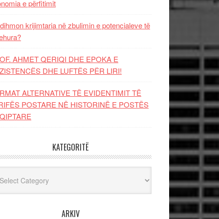
nomia e përfitimit
dihmon krijimtaria në zbulimin e potencialeve të
ehura?
OF. AHMET QERIQI DHE EPOKA E
ZISTENCЁS DHE LUFTЁS PЁR LIRI!
RMAT ALTERNATIVE TË EVIDENTIMIT TË
RIFËS POSTARE NË HISTORINË E POSTËS
QIPTARE
KATEGORITË
egoritë
ARKIV