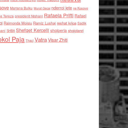
sove
nderroi jete
Marjana Bulku
ne Kosove
Murat Gecaj
Rafaela Prifti
Rafael
e Tereza
presidenti Nishani
qi
Raimonda Moisiu
Ramiz Lushaj
reshat kripa
Sadik
Shefqet Kercelli
shqiperia
hani
shqiptaret
SHBA
kol Paja
Vatra
Visar Zhiti
Thaci