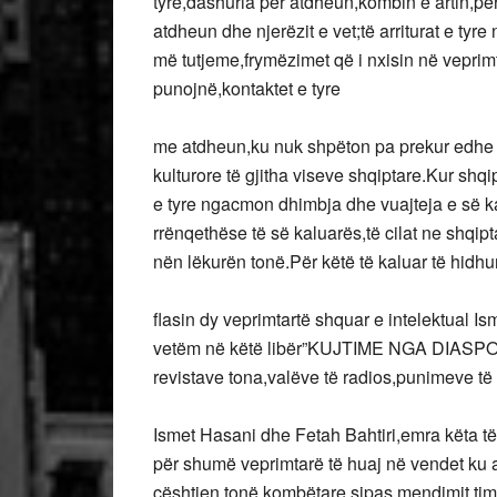
tyre,dashuria për atdheun,kombin e artin,pë
atdheun dhe njerëzit e vet;të arriturat e tyre 
më tutjeme,frymëzimet që i nxisin në veprimt
punojnë,kontaktet e tyre
me atdheun,ku nuk shpëton pa prekur edhe p
kulturore të gjitha viseve shqiptare.Kur sh
e tyre ngacmon dhimbja dhe vuajteja e së ka
rrënqethëse të së kaluarës,të cilat ne shqi
nën lëkurën tonë.Për këtë të kaluar të hidhu
flasin dy veprimtartë shquar e intelektual I
vetëm në këtë libër”KUJTIME NGA DIASPORA 
revistave tona,valëve të radios,punimeve të t
Ismet Hasani dhe Fetah Bahtiri,emra këta t
për shumë veprimtarë të huaj në vendet ku a
çështjen tonë kombëtare,sipas mendimit tim, 