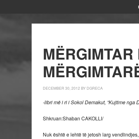
MËRGIMTAR
MËRGIMTAR
DECEMBER 30, 2012
BY
DGRECA
-libri më i ri i Sokol Demakut, ”Kujtime nga D
Shkruan:Shaban CAKOLLI/
Nuk është e lehtë të jetosh larg vendlindjes,