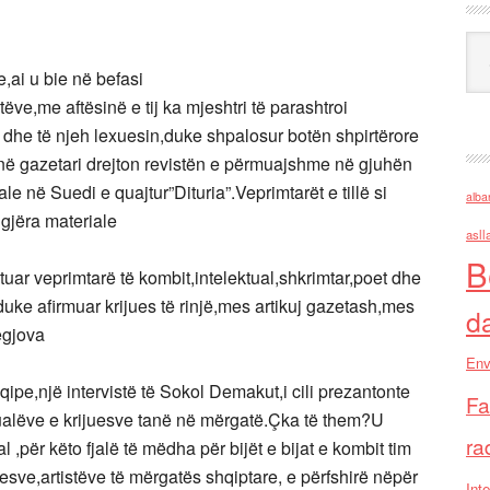
Ark
ai u bie në befasi
tëve,me aftësinë e tij ka mjeshtri të parashtroi
,si dhe të njeh lexuesin,duke shpalosur botën shpirtërore
r në gazetari drejton revistën e përmuajshme në gjuhën
 në Suedi e quajtur”Dituria”.Veprimtarët e tillë si
alba
 gjëra materiale
asll
B
uar veprimtarë të kombit,intelektual,shkrimtar,poet dhe
uke afirmuar krijues të rinjë,mes artikuj gazetash,mes
d
ëgjova
Env
ipe,një intervistë të Sokol Demakut,i cili prezantonte
Fa
ualëve e krijuesve tanë në mërgatë.Çka të them?U
ra
,për këto fjalë të mëdha për bijët e bijat e kombit tim
esve,artistëve të mërgatës shqiptare, e përfshirë nëpër
Inte