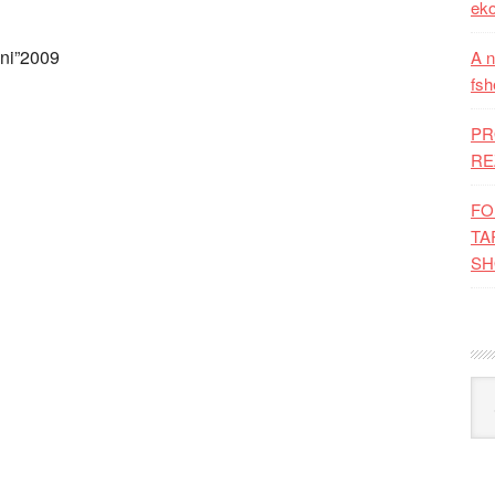
eko
eni”2009
A n
fsh
PR
RE
FO
TA
SH
Kat