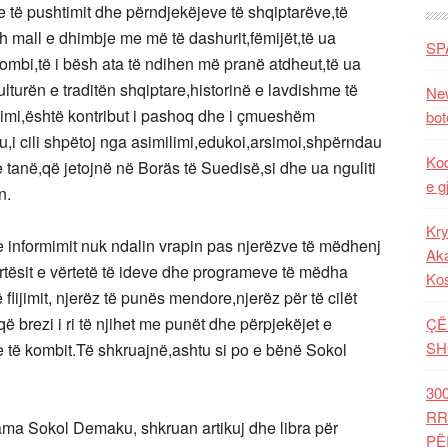
të pushtimit dhe përndjekëjeve të shqiptarëve,të
 mall e dhimbje me më të dashurit,fëmijët,të ua
SP
mbi,të i bësh ata të ndihen më pranë atdheut,të ua
turën e traditën shqiptare,historinë e lavdishme të
New
ërsimi,është kontribut i pashoq dhe i çmueshëm
bot
,i cili shpëtoj nga asimilimi,edukoi,arsimoi,shpërndau
Kod
e tanë,që jetojnë në Boräs të Suedisë,si dhe ua nguliti
e g
n.
Kry
 e informimit nuk ndalin vrapin pas njerëzve të mëdhenj
Aka
bartësit e vërtetë të ideve dhe programeve të mëdha
Ko
lijimit, njerëz të punës mendore,njerëz për të cilët
ë brezi i ri të njihet me punët dhe përpjekëjet e
ÇË
SH
me të kombit.Të shkruajnë,ashtu si po e bënë Sokol
30
RR
 ama Sokol Demaku, shkruan artikuj dhe libra për
PË