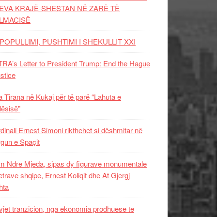
EVA KRAJË-SHESTAN NË ZARË TË
LMACISË
POPULLIMI, PUSHTIMI I SHEKULLIT XXI
RA’s Letter to President Trump: End the Hague
ustice
 Tirana në Kukaj për të parë “Lahuta e
ësisë”
dinali Ernest Simoni rikthehet si dëshmitar në
gun e Spaçit
 Ndre Mjeda, sipas dy figurave monumentale
letrave shqipe, Ernest Koliqit dhe At Gjergj
hta
vjet tranzicion, nga ekonomia prodhuese te