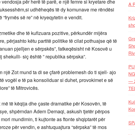
 vendosja për herë të parë, e një femre si kryetare dhe
A 
të suksesshëm,si udhëheqës të dy komunave me rëndësi
ë “frymës së re” në kryeqytetin e vendit.
Kri
shq
metike dhe të kufizuara pozitive, përkundër mijëra
Gre
, përjashto këtu partitë politike të cilat pothuajse që të
Shq
ranuan pjelljen e sërpskës”, fatkeqësisht në Kosovë u
Riv
 shekulli- siç është ” republika sërpska”.
PU
ëm një Zot mund ta di se çfarë problemesh do ti sjell- ajo
NG
të vogël e të pa konsoliduar si duhet, provokimet e së
— 
ore” të Mitrovicës.
TE
Kuj
 më të këqija dhe çaste dramatike për Kosovën, të
Ko
arsye, shpërndan Adem Demaqi, askush tjetër përpos
ri mundimin, ti kujtonte as ftonte shqiptarët për
SP
eroze për vendin, e ashtuquajtura “sërpska” të mos