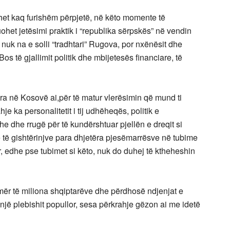
dhet kaq furishëm përpjetë, në këto momente të
het jetësimi praktik i “republika sërpskës” në vendin
 nuk na e solli “tradhtari” Rugova, por nxënësit dhe
Bos të gjallimit politik dhe mbijetesës financiare, të
ra në Kosovë ai,për të matur vlerësimin që mund ti
hje ka personalitetit i tij udhëheqës, politik e
she dhe rrugë për të kundërshtuar pjellën e dreqit si
e të gishtërinjve para dhjetëra pjesëmarrësve në tubime
, edhe pse tubimet si këto, nuk do duhej të ktheheshin
emër të miliona shqiptarëve dhe përdhosë ndjenjat e
jë plebishit popullor, sesa përkrahje gëzon ai me idetë