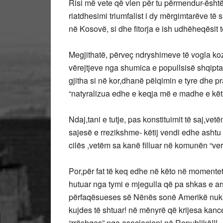
Risi më vete që vlen për tu përmendur-është
riatdhesimi triumfalist i dy mërgimtarëve 
në Kosovë, si dhe fitorja e ish udhëheqësit t
Megjithatë, përveç ndryshimeve të vogla koz
vërejtjeve nga shumica e popullsisë shqiptare
gjitha si në kor,dhanë pëlqimin e tyre dhe p
“natyralizua edhe e keqja më e madhe e këtij
Ndaj,tani e tutje, pas konstituimit të saj,vet
sajesë e rrezikshme- këtij vendi edhe ashtu 
cilës ,vetëm sa kanë filluar në komunën “veri
Por,për fat të keq edhe në këto në momentet
hutuar nga tymi e mjegulla që pa shkas e 
përfaqësueses së Nënës sonë Amerikë nuk mo
kujdes të shtuar! në mënyrë që krijesa kanc
“rrëshqas” nga asociacioni në Republikë!!!