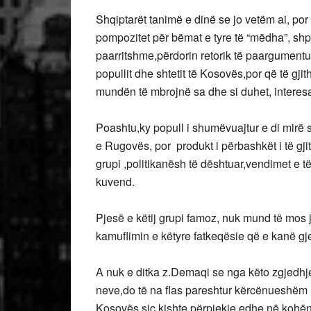
Shqiptarët tanimë e dinë se jo vetëm ai, por e
pompozitet për bëmat e tyre të “mëdha”, s
paarritshme,përdorin retorik të paargumentua
popullit dhe shtetit të Kosovës,por që të gji
mundën të mbrojnë sa dhe si duhet, interesat
Poashtu,ky popull i shumëvuajtur e di mirë s
e Rugovës, por produkt i përbashkët i të gjith
grupi ,politikanësh të dështuar,vendimet e të
kuvend.
Pjesë e këtij grupi famoz, nuk mund të mos 
kamuflimin e këtyre fatkeqësie që e kanë gj
A nuk e ditka z.Demaqi se nga këto zgjedhje e
neve,do të na flas pareshtur kërcënueshëm m
Kosovës,siç kishte përpjekje edhe në kohën e