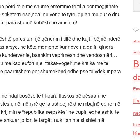
 përditë e më shumë emërtime të tilla,por megjithatë
shkatërruese,ndaj në vend të tyre, gjuan me gur e dru
shkuar para shumë kohësh në amshim!
është porositur një qëndrim i tillë dhe kujt i bëjnë nderë
alba
 as arsye, në këto momente kur neve na dalin qindra
asll
jnë kundërvënie, bashkim veprimesh dhe vendosmëri…
B
u me kaq eufori një “takat-vogël”,me kritika më të
i të paarritshëm për shumëkënd edhe pse të vdekur para
d
Env
yrime ndaj bosëve të tij-para fiaskos që pësuan në
Fa
 gjestesh, në mënyrë që ta ushqejnë dhe mbajnë edhe më
krijimin e “republika sërpskës” në trupin edhe ashtu të
ra
 shkuar jo fort të largët, nuk i shihte si shtet më
Inte
Ko