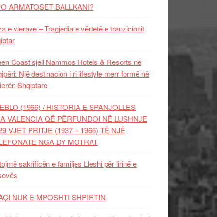
PO ARMATOSET BALLKANI?
za e vlerave – Tragjedia e vërtetë e tranzicionit
iptar
en Coast sjell Nammos Hotels & Resorts në
ipëri: Një destinacion i ri lifestyle merr formë në
ierën Shqiptare
EBLO (1966) / HISTORIA E SPANJOLLES
A VALENCIA QË PËRFUNDOI NË LUSHNJE
29 VJET PRITJE (1937 – 1966) TË NJË
LEFONATE NGA DY MOTRAT
tojmë sakrificën e familjes Lleshi për lirinë e
sovës
AÇI NUK E MPOSHTI SHPIRTIN