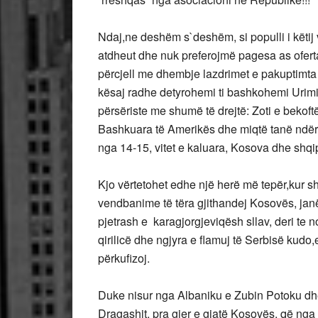
Ndaj,ne deshëm s`deshëm, si populli i këtij
atdheut dhe nuk preferojmë pagesa as oferta
përcjell me dhembje lazdrimet e pakuptimta 
kësaj radhe detyrohemi ti bashkohemi Urimit
përsëriste me shumë të drejtë: Zoti e bekoft
Bashkuara të Amerikës dhe miqtë tanë ndërk
nga 14-15, vitet e kaluara, Kosova dhe shqipt
Kjo vërtetohet edhe një herë më tepër,kur sh
vendbanime të tëra gjithandej Kosovës, janë
pjetrash e karagjorgjeviqësh sllav, deri te
qirilicë dhe ngjyra e flamuj të Serbisë kudo,
përkufizoj.
Duke nisur nga Albaniku e Zubin Potoku dh
Dragashit, pra gjer e gjatë Kosovës, që nga k