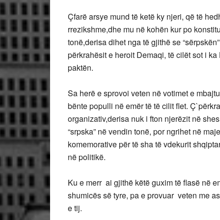
Çfarë arsye mund të ketë ky njeri, që të he
rrezikshme,dhe mu në kohën kur po konstituo
tonë,derisa dihet nga të gjithë se “sërpskën”
përkrahësit e heroit Demaqi, të cilët sot i ka 
paktën.
Sa herë e sprovoi veten në votimet e mbajtu
bënte populli në emër të të cilit flet. Ç`përkra
organizativ,derisa nuk i fton njerëzit në she
“srpska” në vendin tonë, por ngrihet në maj
komemorative për të sha të vdekurit shqiptar
në politikë.
Ku e merr ai gjithë këtë guxim të flasë në 
shumicës së tyre, pa e provuar veten me asn
e tij.