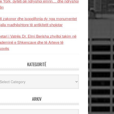
 York, qyteti që ndryshoi emrin… dhe ndryshoi
ën
i zakonor dhe isopolifonia dy nga monumentet
jalla madhështore të antikitetit shqiptar
etari i Vatrës Dr. Elmi Berisha zhvilloi takim në
deminë e Shkencave dhe të Arteve të
sovës
KATEGORITË
egoritë
ARKIV
iv