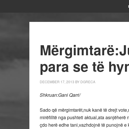
Mërgimtarë:J
para se të hy
DECEMBER 17, 2013
BY
DGRECA
Shkruan:Gani Qarri/
Sado që mërgimtarët,nuk kanë të drejt vote,n
mirëfilltë nga pushteti aktual,ata asnjëher
çdo herë edhe tani,vazhdojnë të punojnë e 