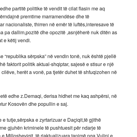
dhe partitë politike të vendit të cilat flasin me aq
hpërndajnë premtime marramendëse dhe të
r nacionaliste, thirren në emër të luftës,interesave të
tha pa dallim,pozitë dhe opozitë ,asnjëherë nuk ditën as
 e këtij vendi.
e “republika sërpska” në vendin tonë, nuk është pjellë
ë faktorit politik aktual-shqiptar, sajesë e stisur e një
 cilëve, herët a vonë, pa tjetër duhet të shfuqizohen në
jetë edhe z.Demaqi, derisa hidhet me kaq ashpërsi, në
etur Kosovën dhe popullin e saj.
 tutje,sërpska e zyrtarizuar e Daçiqit,të gjithë
e gjuhën kriminele të pushtuesit për ndarje të
 Millosheviqit, të riaktualizuara tanimë nga Vulini e