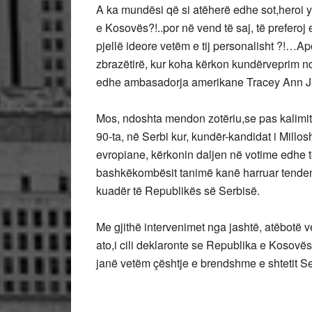
A ka mundësi që si atëherë edhe sot,heroi y
e Kosovës?!..por në vend të saj, të preferoj 
pjellë ideore vetëm e tij personalisht ?!…Ap
zbrazëtirë, kur koha kërkon kundërveprim nda
edhe ambasadorja amerikane Tracey Ann 
Mos, ndoshta mendon zotëriu,se pas kalimit 
90-ta, në Serbi kur, kundër-kandidat i Millos
evropiane, kërkonin daljen në votime edhe 
bashkëkombësit tanimë kanë harruar tendenca
kuadër të Republikës së Serbisë.
Me gjithë intervenimet nga jashtë, atëbotë 
ato,i cili deklaronte se Republika e Kosovë
janë vetëm çështje e brendshme e shtetit 