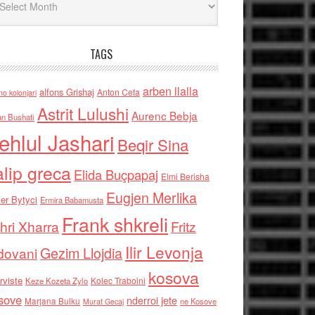
TAGS
arben llalla
alfons Grishaj
Anton Cefa
no kolonjari
Astrit Lulushi
Aurenc Bebja
an Bushati
ehlul Jashari
Beqir Sina
alip greca
Elida Buçpapaj
Elmi Berisha
Eugjen Merlika
er Bytyci
Ermira Babamusta
Frank shkreli
hri Xharra
Fritz
Ilir Levonja
Gezim Llojdia
dovani
kosova
rviste
Kolec Traboini
Keze Kozeta Zylo
sove
nderroi jete
Marjana Bulku
ne Kosove
Murat Gecaj