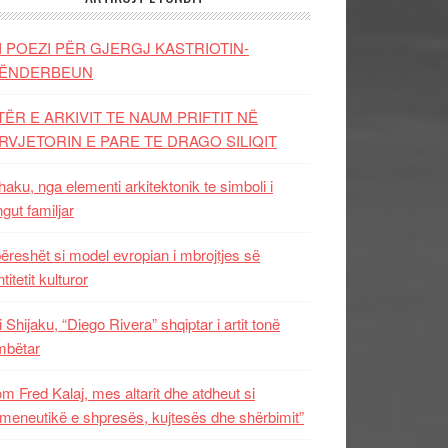
I POEZI PËR GJERGJ KASTRIOTIN-
ËNDERBEUN
TËR E ARKIVIT TE NAUM PRIFTIT NË
RVJETORIN E PARE TE DRAGO SILIQIT
aku, nga elementi arkitektonik te simboli i
ngut familjar
ëreshët si model evropian i mbrojtjes së
titetit kulturor
i Shijaku, “Diego Rivera” shqiptar i artit tonë
mbëtar
m Fred Kalaj, mes altarit dhe atdheut si
meneutikë e shpresës, kujtesës dhe shërbimit”