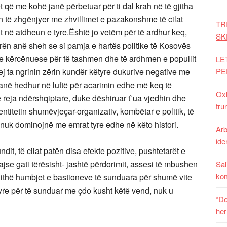
ilët që me kohë janë përbetuar për ti dal krah në të gjitha
ehen të zhgënjyer me zhvillimet e pazakonshme të cilat
TR
 në atdheun e tyre.Është jo vetëm për të ardhur keq,
SK
rën anë sheh se si pamja e hartës politike të Kosovës
te kërcënuese për të tashmen dhe të ardhmen e popullit
LE
hej ta ngrinin zërin kundër këtyre dukurive negative me
PE
në hedhur në luftë për acarimin edhe më keq të
Oxh
të reja ndërshqiptare, duke dëshiruar t`ua vjedhin dhe
tru
itetin shumëvjeçar-organizativ, kombëtar e politik, të
 nuk dominojnë me emrat tyre edhe në këto histori.
Arb
iden
dit, të cilat patën disa efekte pozitive, pushtetarët e
e gati tërësisht- jashtë përdorimit, assesi të mbushen
Sal
ko
gjithë humbjet e bastioneve të sunduara për shumë vite
tyre për të sunduar me çdo kusht këtë vend, nuk u
“Do
her