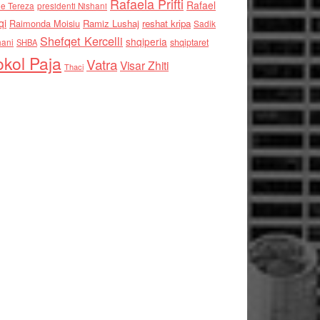
Rafaela Prifti
Rafael
e Tereza
presidenti Nishani
qi
Raimonda Moisiu
Ramiz Lushaj
reshat kripa
Sadik
Shefqet Kercelli
shqiperia
hani
shqiptaret
SHBA
kol Paja
Vatra
Visar Zhiti
Thaci