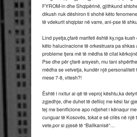
FYROM-in dhe Shqipërinë, gjithkund shtohen
dikush nuk dëshiron ti shohë këto fenomene 
të vdekurit shqiptar në varre, ani-pse të 
Lind pyetja,çfarë marifeti është ky,nga kush 
këto halucinacione të orkestruara pa shkas
probleme tjera më të mëdha të cilat kërko
Pse dhe për çfarë arsyesh, mu tani shpërthe
mëdha se vetvetja, kundër një personalitet
mese 7-8, vitesh?!
Është i nxitur ai që të veproj kështu,ka det
zgjedhje, dhe duhet të defiloj me kësi far
tej me benificione apo ndjehet i kënaqur me 
cunguar të Kosovës, tokat e së cilës në një të
vete,por si pjesë të “Ballkanisë”…