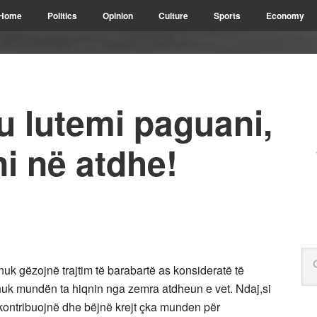
Home
Politics
Opinion
Culture
Sports
Economy
u lutemi paguani,
ni në atdhe!
uk gëzojnë trajtim të barabartë as konsideratë të
ë nuk mundën ta hiqnin nga zemra atdheun e vet. Ndaj,si
kontribuojnë dhe bëjnë krejt çka munden për