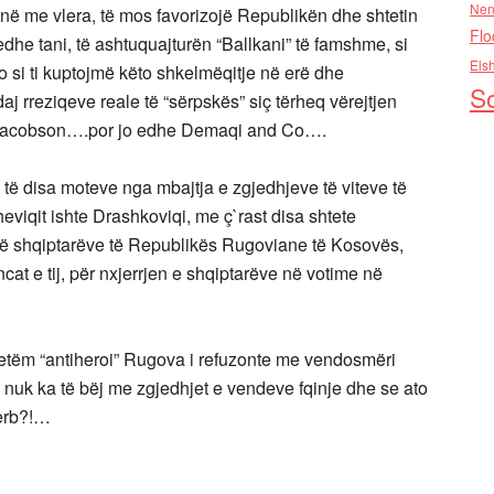
Nen
në me vlera, të mos favorizojë Republikën dhe shtetin
Flo
edhe tani, të ashtuquajturën “Ballkani” të famshme, si
Els
o si ti kuptojmë këto shkelmëqitje në erë dhe
So
j rreziqeve reale të “sërpskës” siç tërheq vërejtjen
Jacobson….por jo edhe Demaqi and Co….
të disa moteve nga mbajtja e zgjedhjeve të viteve të
heviqit ishte Drashkoviqi, me ç`rast disa shtete
të shqiptarëve të Republikës Rugoviane të Kosovës,
t e tij, për nxjerrjen e shqiptarëve në votime në
vetëm “antiheroi” Rugova i refuzonte me vendosmëri
s nuk ka të bëj me zgjedhjet e vendeve fqinje dhe se ato
Serb?!…