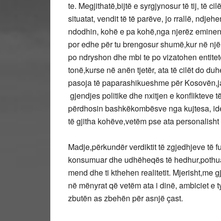
te. Megjithatë,bijtë e syrgjynosur të tij, të c
situatat, vendit të të parëve, jo rrallë, ndj
ndodhin, kohë e pa kohë,nga njerëz eminent
por edhe për tu brengosur shumë,kur në një
po ndryshon dhe mbi te po vizatohen entite
tonë,kurse në anën tjetër, ata të cilët do du
pasoja të paparashikueshme për Kosovën,ja
gjendjes politike dhe nxitjen e konflikteve 
përdhosin bashkëkombësve nga kujtesa, ident
të gjitha kohëve,vetëm pse ata personalisht
Madje,përkundër verdiktit të zgjedhjeve të fun
konsumuar dhe udhëheqës të hedhur,pothuajs
mend dhe ti kthehen realitetit. Mjerisht,me 
në mënyrat që vetëm ata i dinë, ambiciet e 
zbutën as zbehën për asnjë çast.