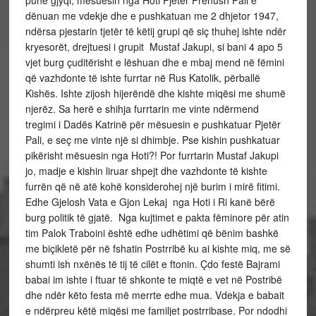
punë gjyqi, mësuesin nga Hoti Pjetër Prenush Pali e
dënuan me vdekje dhe e pushkatuan me 2 dhjetor 1947,
ndërsa pjestarin tjetër të këtij grupi që siç thuhej ishte ndër
kryesorët, drejtuesi i grupit Mustaf Jakupi, si bani 4 apo 5
vjet burg çuditërisht e lëshuan dhe e mbaj mend në fëmini
që vazhdonte të ishte furrtar në Rus Katolik, përballë
Kishës. Ishte zijosh hijerëndë dhe kishte miqësi me shumë
njerëz. Sa herë e shihja furrtarin me vinte ndërmend
tregimi i Dadës Katrinë për mësuesin e pushkatuar Pjetër
Pali, e seç me vinte një si dhimbje. Pse kishin pushkatuar
pikërisht mësuesin nga Hoti?! Por furrtarin Mustaf Jakupi
jo, madje e kishin liruar shpejt dhe vazhdonte të kishte
furrën që në atë kohë konsiderohej një burim i mirë fitimi.
Edhe Gjelosh Vata e Gjon Lekaj nga Hoti i Ri kanë bërë
burg politik të gjatë. Nga kujtimet e pakta fëminore për atin
tim Palok Traboini është edhe udhëtimi që bënim bashkë
me biçikletë për në fshatin Postrribë ku ai kishte miq, me së
shumti ish nxënës të tij të cilët e ftonin. Çdo festë Bajrami
babai im ishte i ftuar të shkonte te miqtë e vet në Postribë
dhe ndër këto festa më merrte edhe mua. Vdekja e babait
e ndërpreu këtë miqësi me familjet postrribase. Por ndodhi