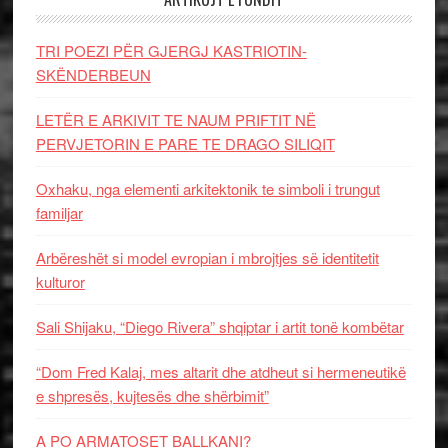
TRI POEZI PËR GJERGJ KASTRIOTIN-
SKËNDERBEUN
LETËR E ARKIVIT TE NAUM PRIFTIT NË
PERVJETORIN E PARE TE DRAGO SILIQIT
Oxhaku, nga elementi arkitektonik te simboli i trungut
familjar
Arbëreshët si model evropian i mbrojtjes së identitetit
kulturor
Sali Shijaku, “Diego Rivera” shqiptar i artit tonë kombëtar
“Dom Fred Kalaj, mes altarit dhe atdheut si hermeneutikë
e shpresës, kujtesës dhe shërbimit”
A PO ARMATOSET BALLKANI?