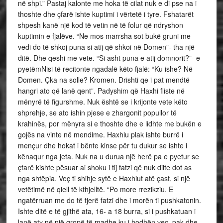
në shpi.” Pastaj kalonte me hoka të cilat nuk e di pse na i
thoshte dhe çfarë ishte kuptimi i vërtetë i tyre. Fshatarët
shpesh kanë një kod të vetin në të folur që ndryshon
kuptimin e fjalëve. “Ne mos marrsha sot bukë gruni me
vedi do të shkoj puna si atij që shkoi në Domen”- tha një
ditë. Dhe qeshi me vete. “Si asht puna e atij domnorit?”- e
pyetëmNisi të recitonte ngadalë këto fjalë: “Ku ishe? Në
Domen. Çka na solle? Kromen. Drishti qe i pat mendtë
hangri ato që lanë qent”. Padyshim që Haxhi fliste në
mënyrë të figurshme. Nuk është se i krijonte vete këto
shprehje, se ato ishin pjese e zhargonit popullor të
krahinës, por mënyra si e thoshte dhe e lidhte me bukën e
gojës na vinte në mendime. Haxhiu plak ishte burrë i
mençur dhe hokat i bënte kinse për tu dukur se ishte i
kënaqur nga jeta. Nuk na u durua një herë pa e pyetur se
çfarë kishte pësuar ai shoku i tij fatzi që nuk dilte dot as
nga shtëpia. Veç ti shihje sytë e Haxhiut atë çast, si një
vetëtimë në qiell të kthjelltë. “Po more rrezikziu. E
ngatërruan me do të tjerë fatzi dhe i morën ti pushkatonin.
Ishte ditë e të gjithë ata, 16- a 18 burra, si i pushkatuan i
lanë aty në një gropë të madhe ku i hodhën veç pak dhe