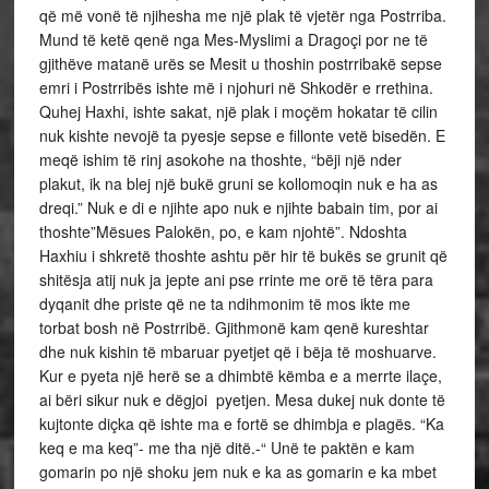
që më vonë të njihesha me një plak të vjetër nga Postrriba.
Mund të ketë qenë nga Mes-Myslimi a Dragoçi por ne të
gjithëve matanë urës se Mesit u thoshin postrribakë sepse
emri i Postrribës ishte më i njohuri në Shkodër e rrethina.
Quhej Haxhi, ishte sakat, një plak i moçëm hokatar të cilin
nuk kishte nevojë ta pyesje sepse e fillonte vetë bisedën. E
meqë ishim të rinj asokohe na thoshte, “bëji një nder
plakut, ik na blej një bukë gruni se kollomoqin nuk e ha as
dreqi.” Nuk e di e njihte apo nuk e njihte babain tim, por ai
thoshte”Mësues Palokën, po, e kam njohtë”. Ndoshta
Haxhiu i shkretë thoshte ashtu për hir të bukës se grunit që
shitësja atij nuk ja jepte ani pse rrinte me orë të tëra para
dyqanit dhe priste që ne ta ndihmonim të mos ikte me
torbat bosh në Postrribë. Gjithmonë kam qenë kureshtar
dhe nuk kishin të mbaruar pyetjet që i bëja të moshuarve.
Kur e pyeta një herë se a dhimbtë këmba e a merrte ilaçe,
ai bëri sikur nuk e dëgjoi pyetjen. Mesa dukej nuk donte të
kujtonte diçka që ishte ma e fortë se dhimbja e plagës. “Ka
keq e ma keq”- me tha një ditë.-“ Unë te paktën e kam
gomarin po një shoku jem nuk e ka as gomarin e ka mbet