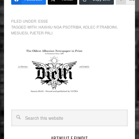
FILED UNDER:
ESSE
TAGGED WITH:
HAXHIU NGA PSOTRIBA
,
KOLEC P.TRABOINI
,
MESUESI
,
PJETER PALI
ARTIKUJT E FUNDIT