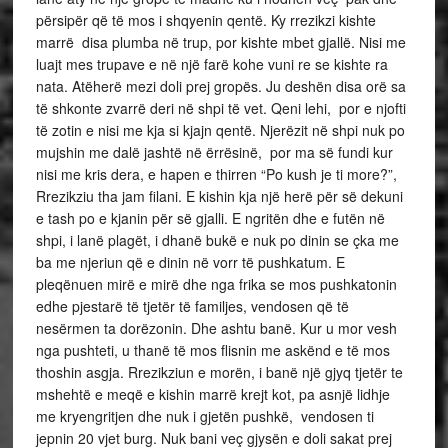
përsipër që të mos i shqyenin qentë. Ky rrezikzi kishte
marrë disa plumba në trup, por kishte mbet gjallë. Nisi me
luajt mes trupave e në një farë kohe vuni re se kishte ra
nata. Atëherë mezi doli prej gropës. Ju deshën disa orë sa
të shkonte zvarrë deri në shpi të vet. Qeni lehi, por e njofti
të zotin e nisi me kja si kjajn qentë. Njerëzit në shpi nuk po
mujshin me dalë jashtë në ërrësinë, por ma së fundi kur
nisi me kris dera, e hapen e thirren “Po kush je ti more?”,
Rrezikziu tha jam filani. E kishin kja një herë për së dekuni
e tash po e kjanin për së gjalli. E ngritën dhe e futën në
shpi, i lanë plagët, i dhanë bukë e nuk po dinin se çka me
ba me njeriun që e dinin në vorr të pushkatum. E
pleqënuen mirë e mirë dhe nga frika se mos pushkatonin
edhe pjestarë të tjetër të familjes, vendosen që të
nesërmen ta dorëzonin. Dhe ashtu banë. Kur u mor vesh
nga pushteti, u thanë të mos flisnin me askënd e të mos
thoshin asgja. Rrezikziun e morën, i banë një gjyq tjetër te
mshehtë e meqë e kishin marrë krejt kot, pa asnjë lidhje
me kryengritjen dhe nuk i gjetën pushkë, vendosen ti
jepnin 20 vjet burg. Nuk bani veç gjysën e doli sakat prej