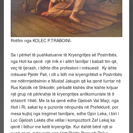
Rrëfim nga KOLEC P.TRABOINI-
Sa i përket të pushkatuarve të Kryengritjes së Postrribës,
nga Hoti ka qenë një mik e i afërt familjar i babait tim që,
veç të tjerash, i lidhte dhe profesioni i mësuesit. Ky ishte
mësuesi Pjetër Pali, i cili u lidh me kryengritësit e Postrribës
me ndërmjetësimin e Mustaf Jakupin që ka qenë furrtar në
Rus Katolik në Shkodër, përballë kishës dhe kishte krijuar
një grup në përkrahje të kryengritjes antikomuniste të 9
shtatorit 1946. Me ta ka qenë edhe Gjelosh Vat Maçi, nga
Hoti i Ri, sakat ky e punonte nënpunës në Prefekturë, por
mesa kujtoj nga tregimet familjare, edhe Gjon Leka, i biri i
Luc Gjelosh Lekës dhe vëllai i kompozitorit Zef Lekaj ka
qenë i lidhur me ketë kryengritje. Kur është bërë një si