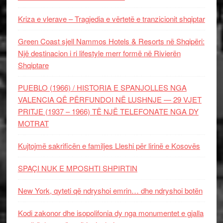
Kriza e vlerave – Tragjedia e vërtetë e tranzicionit shqiptar
Green Coast sjell Nammos Hotels & Resorts në Shqipëri:
Një destinacion i ri lifestyle merr formë në Rivierën
Shqiptare
PUEBLO (1966) / HISTORIA E SPANJOLLES NGA
VALENCIA QË PËRFUNDOI NË LUSHNJE — 29 VJET
PRITJE (1937 – 1966) TË NJË TELEFONATE NGA DY
MOTRAT
Kujtojmë sakrificën e familjes Lleshi për lirinë e Kosovës
SPAÇI NUK E MPOSHTI SHPIRTIN
New York, qyteti që ndryshoi emrin… dhe ndryshoi botën
Kodi zakonor dhe isopolifonia dy nga monumentet e gjalla