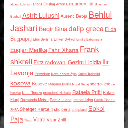
arben llalla
alfons Grishaj
Anton Cefa
asllan
albano kolonjari
Behlul
Astrit Lulushi
Aurenc Bebja
Bushati
Jashari
dalip greca
Beqir Sina
Elida
Buçpapaj
Enver Bytyci
Elmi Berisha
Ermira Babamusta
Frank
Eugjen Merlika
Fahri Xharra
shkreli
Ilir
Gezim Llojdia
Fritz radovani
Levonja
Interviste
Kolec Traboini
Keze Kozeta Zylo
kosova
Kosove
nderroi jete
Marjana Bulku
ne
Murat Gecaj
Rafaela Prifti
Rafael
Nene Tereza
Kosove
presidenti Nishani
Floqi
Raimonda Moisiu
Ramiz Lushaj
reshat kripa
Sadik Elshani
Sokol
Shefqet Kercelli
shqiperia
shqiptaret
SHBA
Paja
Vatra
Visar Zhiti
Thaci