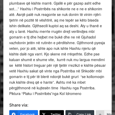
plumbave që kishte marrë. Gjallë e për gazep asht edhe
sot…” Haxhiu i Postrribës na shikonte ne e ne e shikonim
atë. Asnjë palë nuk reagonte se nuk donim të vinim njëri-
tjetrin në pozitë të vështirë, aq me tepër se këto biseda
ishin delikate. Gjithsecili kuptoi aq sa deshi. Aty u thanë e
aty u lanë. Haxhiu merrte rrugën drejt verilindjes mbi
gomarin e tij dhe hejbet me bukë dhe ne në Gjuhadol
vazhdonin jetën në rutinën e përditshme. Gjithmonë pyesja
veten, por jo atë, ishte apo nuk ishte Haxhiu njeriu që
kishte dalë nga varri. Kjo skene më rrëqethte. Edhe pse
kaluan shumë e shume vite, kurrë nuk mu largua mendimi
se këtë histori treguar për një tjetër rrezikzi e kishte pësuar
vetë Haxhiu sakat që vinte nga Postrriba në Shkodër mbi
gomarin e tij për të blerë ndonjë bukë gruri “se kollomoqin
nuk kishte dreq që e hante”. Ashtu më ka mbet
përgjithmonë në kujtesën time Haxhiu nga Postrriba.
Piktura “Plaku i Postrribës”nga Kol Idromeno
Share via:
Facebook
Twitter
Copy Link
More