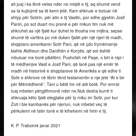
ati juaj i ka lënë vetes nder ne miqtë e tij, aq shumë vend
sa ta kujtojmë sa të kemi jetë. Kam shkruar e botuar në
shtyp për Sotirin, për atin e tij Vasilin, por edhe gjyshin Josif
Panin, po sot duart mu prenë e për mikun tim nuk më
shkruhet as një fjalë kur duhet te thosha me mijëra, sepse
shumë të varfëra po më duken fjalët për një njeri të madh,
shqiptaro-amerikanin Sotir Pani, që në çdo frymëmarrje
kishte Atdheun dhe Dardhën e Korçës, që sot është
mbuluar me borë pikëllimi. Pushofsh në Paqe, o biri e nipi i
të mëdhenjve Vasil e Josif Pani, që lanë pas një emër të
madh në historinë e shqiptareve të Amerikës e që edhe ti
Sotir e shkrove në librin tënd testamentin e nje jete “At e bir
për Mëmëdhenë”. Tani u bëtë tre në atë botë. Por emrat
tuaj mbeten përgjithmonë nder ne.Nuk desha kurrë ti
shkruaja këto fjalë elegjiake për ty miku im Sotir, por kur
Zoti i bie kambanës për njeriun, nuk mbetet veç të
përkulemi në fatin tonë e të kthehemi në hirin e tij.
K. P. Traboini4 janar 2021