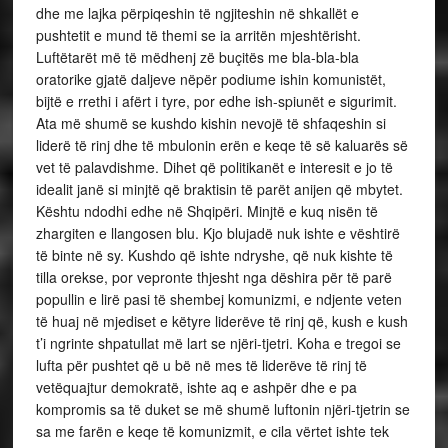
dhe me lajka përpiqeshin të ngjiteshin në shkallët e
pushtetit e mund të themi se ia arritën mjeshtërisht.
Luftëtarët më të mëdhenj zë buçitës me bla-bla-bla
oratorike gjatë daljeve nëpër podiume ishin komunistët,
bijtë e rrethi i afërt i tyre, por edhe ish-spiunët e sigurimit.
Ata më shumë se kushdo kishin nevojë të shfaqeshin si
liderë të rinj dhe të mbulonin erën e keqe të së kaluarës së
vet të palavdishme. Dihet që politikanët e interesit e jo të
idealit janë si minjtë që braktisin të parët anijen që mbytet.
Kështu ndodhi edhe në Shqipëri. Minjtë e kuq nisën të
zhargiten e llangosen blu. Kjo blujadë nuk ishte e vështirë
të binte në sy. Kushdo që ishte ndryshe, që nuk kishte të
tilla orekse, por vepronte thjesht nga dëshira për të parë
popullin e lirë pasi të shembej komunizmi, e ndjente veten
të huaj në mjediset e këtyre liderëve të rinj që, kush e kush
t’i ngrinte shpatullat më lart se njëri-tjetri. Koha e tregoi se
lufta për pushtet që u bë në mes të liderëve të rinj të
vetëquajtur demokratë, ishte aq e ashpër dhe e pa
kompromis sa të duket se më shumë luftonin njëri-tjetrin se
sa me farën e keqe të komunizmit, e cila vërtet ishte tek