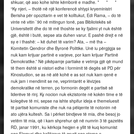
shkuar, që aso kohe ishte këmborë e madhe. * * *
“Ky njeri, – thotë në një konferencë shtypi kryeministri
Berisha për opozitarin e vet të kolltukut, Edi Rama, – do të
vinte në vitin `90 në mitingun tonë, pas Bibliotekës së
Universitetit dhe do të më thoshte se ky fjalimi yt nuk është
gjë, është i butë, sepse ata duhen varur. E pashë drejt e në
sy e i thashë: – kë duhet të varim? Ata, – më tha –
Komitetin Qendror dhe Byronë Politike. Unë iu përgjigja se
nuk kam krijuar partinë e varjeve, por kam krijuar Partinë
Demokratike.” Në pikëpamje partiake e vetmja gjë që mund
të them është si nistori edhe i formimit të degës së PD për
Kinostudion, se as në atë kohë e as sot nuk kam qenë e
nuk jam i mendimit se ne, veprimtarët e lëvizjes
demokratike në terren, po formonin degët e partisë së
liderëve të rinj. Ky nocion nuk ekzistonte në kokën time e të
kolegëve të mi, sepse na ishte shpifur ideja e themeluesit
të partisë komuniste dhe nuk na pëlqente të notonim në
ato ujëra kultesh. Sa i përket bindjeve të mia, dhe besoj jo
vetëm të mia, që i kam shprehur që në numrin 3 të gazetës
RD, janar 1991, ku kërkoja heqjen e yllit të kuq komunist
nga Flamuri dhe kallëzave të grurit nga stema e