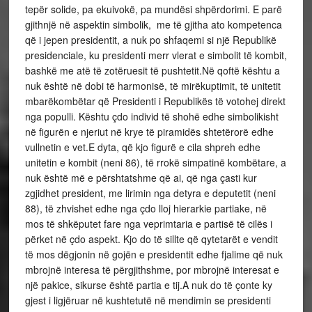
tepër solide, pa ekuivokë, pa mundësi shpërdorimi. E parë
gjithnjë në aspektin simbolik, me të gjitha ato kompetenca
që i jepen presidentit, a nuk po shfaqemi si një Republikë
presidenciale, ku presidenti merr vlerat e simbolit të kombit,
bashkë me atë të zotëruesit të pushtetit.Në qoftë kështu a
nuk është në dobi të harmonisë, të mirëkuptimit, të unitetit
mbarëkombëtar që Presidenti i Republikës të votohej direkt
nga populli. Kështu çdo individ të shohë edhe simbolikisht
në figurën e njeriut në krye të piramidës shtetërorë edhe
vullnetin e vet.E dyta, që kjo figurë e cila shpreh edhe
unitetin e kombit (neni 86), të rrokë simpatinë kombëtare, a
nuk është më e përshtatshme që ai, që nga çasti kur
zgjidhet president, me lirimin nga detyra e deputetit (neni
88), të zhvishet edhe nga çdo lloj hierarkie partiake, në
mos të shkëputet fare nga veprimtaria e partisë të cilës i
përket në çdo aspekt. Kjo do të sillte që qytetarët e vendit
të mos dëgjonin në gojën e presidentit edhe fjalime që nuk
mbrojnë interesa të përgjithshme, por mbrojnë interesat e
një pakice, sikurse është partia e tij.A nuk do të çonte ky
gjest i ligjëruar në kushtetutë në mendimin se presidenti