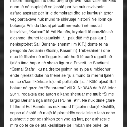
nistore mitingjesh të bëra prej të tjerëve. Mos vallë me këtë
duan të nënkuptojnë se jashtë partive nuk ekzistonte
asfare aspirate për liri e demokraci dhe se kurrkush tjetër
veç partiakëve nuk mund të shkruajë histori? Në librin që
botuesja Arlinda Dudaj përcolli me eufori në mediat
televizive, “Kurban” të Edi Ramës, kryetarit të opozitës së
djeshme, thuhet tekstualisht: “…pak ditë më pas kur (
nënkuptohet Sali Berisha- shënimi im K.T.) donte të na
pengonte Ardianin (Klosin), Kasemin( Trebeshinën) dhe
mua të flisnim në mitingun ku për herë të parë u godit në
fjalën time hapur në shesh figura e Enverit, te Stadiumi
“Qemal Stafa”, ku na drejtoi gishtin në sy pa u mbledhur
ende njerëzit duke na thënë se “ju s’mund ta merrni fjalën
sot se s’kemi kërkuar leje në polici për ju…” Këtë pjesë libri
botuar në gazetën “Panorama” viti X. Nr.3248 datë 28 tetor
2011, redaksia ose autori e kanë shënuar me titull: “Si më
largoi Berisha nga mitingu i PD në `91”. Ne nuk dimë çfarë
t`i themi Edi Ramës, as nuk mund t`i japim ndonjë këshillë,
sepse ai është në majë të piramidës socialiste e tash edhe
pushtetit e zor se i shkon zëri ynë aq lart, por gjithsesi e
mira do të qe që ata këshilltarë që i mban me bukë, që