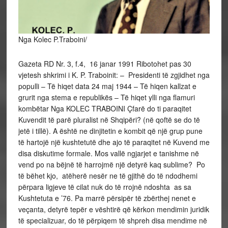
Nga Kolec P.Traboini/
Gazeta RD Nr. 3, f.4, 16 janar 1991 Ribotohet pas 30
vjetesh shkrimi i K. P. Traboinit: – Presidenti të zgjidhet nga
populli – Të hiqet data 24 maj 1944 – Të hiqen kallzat e
grurit nga stema e republikës – Të hiqet ylli nga flamuri
kombëtar Nga KOLEC TRABOINI Çfarë do ti paraqitet
Kuvendit të parë pluralist në Shqipëri? (në qoftë se do të
jetë i tillë). A është ne dinjitetin e kombit që një grup pune
të hartojë një kushtetutë dhe ajo të paraqitet në Kuvend me
disa diskutime formale. Mos vallë ngjarjet e tanishme në
vend po na bëjnë të harrojmë një detyrë kaq sublime? Po
të bëhet kjo, atëherë nesër ne të gjithë do të ndodhemi
përpara ligjeve të cilat nuk do të rrojnë ndoshta as sa
Kushtetuta e ’76. Pa marrë përsipër të zbërthej nenet e
veçanta, detyrë tepër e vështirë që kërkon mendimin juridik
të specializuar, do të përpiqem të shpreh disa mendime në