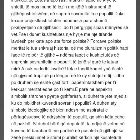
shtetit, të mos mund të lozin me këtë instrument të
gjithëpushtetshëm, që shpreh sovranitetin e popullit.Duke
lexuar projektkushtetutën ndodhesh para shumë
pikëpyetjesh që gjithsecili do t’i përgjigjej sipas mënyrës së
vet.Pse i duhet kushtetutës një hyrje me një tirandë
lavdesh për këtë apo atë forcë politike? Forcave politike
meritat le tua shkruaj historia, që me pluralizmin politik hapi
faqe të re për të gjithë – ndërsa faqet e kushtetutës që
shprehin sovranitetin e popullit të jenë si gurë te latuar
mirë.A nuk na lodhi lavdia?!Tek e fundit kombi ynë është
një gjysmë trupi që po lëngon në të dy shtrirjet e tij… dhe
po druhem se është çast fort i papërshtatshëm për t’i
kërkuar meritat edhe po t’i kemi.E parë në aspektin
simbolik shtrohen pyetje gjithfarësh, si duhet të jetë mjedisi
ku do mblidhet kuvendi sovran i popullit? A duhen aty
simbole ideologjike që bien ndesh me aspiratat e
përfaqësuesve të ndryshëm të popullit, qofshin këta edhe
në pakicë. Si duhet bërë që deputetët ta ndjejnë veten në
kuvend të barabartë me partinë në pushtet që gjithnjë ka
zënë presidiumet.Sistemi pluralist kërkon një kushtetutë