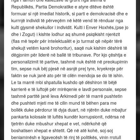
Republikës, Partia Demokratike e atyre ditëve është
formuar si një imediat historik, si parti e demokracisë dhe e
kurrnjë individi të përveçëm në këtë vend të rënduar nga
kulti gjysmë shekullor i individit. Kulti i Enver Hoxhës,(pse jo
dhe i Zogut) i kishte lodhur aq shumë psiqikisht njerëzit
(flas më tepër për intelektualët e jo turmat që nëpër tërë
shekujt vetëm kanë brohoritur), saqë nuk kishim dëshirë të
dëgjonim për liderë në ballë të tribunave. Por kjo çështja e
personalizimit të partive, tashmë nuk është në preokupimin
tim, sepse nuk bëj pjesë në asnjë prej tyre, kryekreje për
faktin se nuk janë ato për të cilën mendoja se do të ishin.
Le ta marrë mbi shpatulla kushdo që dëshiron të bëjë
karrierë e të luftojë për mirëqenie e lavdi personale, sepse
tashmë partitë janë leva Arkimedi për të marrë pushtetin
dhe pushteti mjeti me të cilin mund të bëhen para me
bollëk duke përdorur të dyja duart, në njërën duke mbajtur
pankarta kolosale të luftës kundër korrupsionit, ndërsa në
tjetrën duke mbushur xhepat e vet, ndërkohë që
boshatisen xhepat e shtetit. Që në atë kohë, soj-soj
beniaminësh e ligavecësh të rinj të politikës, vinin rrotull