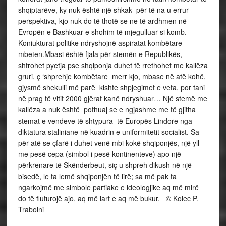
shqiptarëve, ky nuk është një shkak për të na u errur
perspektiva, kjo nuk do të thotë se ne të ardhmen në
Evropën e Bashkuar e shohim të mjegulluar si komb.
Koniukturat politike ndryshojnë aspiratat kombëtare
mbeten.Mbasi është fjala për stemën e Republikës,
shtrohet pyetja pse shqiponja duhet të rrethohet me kallëza
gruri, ç ‘shprehje kombëtare merr kjo, mbase në atë kohë,
gjysmë shekulli më parë kishte shpjegimet e veta, por tani
në prag të vitit 2000 gjërat kanë ndryshuar… Një stemë me
kallëza a nuk është pothuaj se e ngjashme me të gjitha
stemat e vendeve të shtypura të Europës Lindore nga
diktatura staliniane në kuadrin e uniformitetit socialist. Sa
për atë se çfarë i duhet venë mbi kokë shqiponjës, një yll
me pesë cepa (simbol i pesë kontinenteve) apo një
përkrenare të Skënderbeut, siç u shpreh dikush në një
bisedë, le ta lemë shqiponjën të lirë; sa më pak ta
ngarkojmë me simbole partiake e ideologjike aq më mirë
do të fluturojë ajo, aq më lart e aq më bukur. © Kolec P.
Traboini