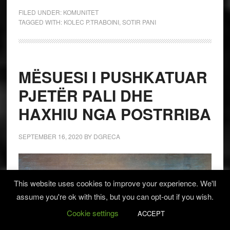
FILED UNDER:
KOMUNITET
TAGGED WITH:
KOLEC P.TRABOINI
,
SOTIR PANI
MËSUESI I PUSHKATUAR
PJETËR PALI DHE
HAXHIU NGA POSTRRIBA
SEPTEMBER 16, 2020
BY
DGRECA
This website uses cookies to improve your experience. We'll
assume you're ok with this, but you can opt-out if you wish.
Cookie settings
ACCEPT