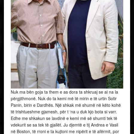
Nuk ma bën goja ta them e as dora ta shkruaj se ai na la
përgjithmonë. Nuk do ta kemi më të mirin e të urtin Sotir
Panin, birin e Dardhës. Një shkak më shumë në këto kohë
të trishtueshme gjamesh, për t ‘na u duk kjo bota si varr.
Edhe me shkakun se lavdinë e kemi më së shumti tek të
vdekurit se sa tek të gjallët. Ju djemtë e tij Andrea e Vasil
në Boston, të rroni e ta kujtoni me nipërit e të afërmit, por