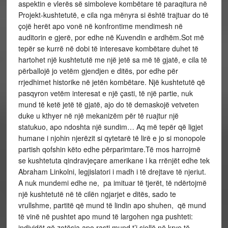
aspektin e vlerës së simboleve kombëtare të paraqitura në
Projekt-kushtetutë, e cila nga mënyra si është trajtuar do të
çojë herët apo vonë në konfrontime mendimesh në
auditorin e gjerë, por edhe në Kuvendin e ardhëm.Sot më
tepër se kurrë në dobi të interesave kombëtare duhet të
hartohet një kushtetutë me një jetë sa më të gjatë, e cila të
përballojë jo vetëm gjendjen e ditës, por edhe për
rrjedhimet historike në jetën kombëtare. Një kushtetutë që
pasqyron vetëm interesat e një çasti, të një partie, nuk
mund të ketë jetë të gjatë, ajo do të demaskojë vetveten
duke u kthyer në një mekanizëm për të ruajtur një
statukuo, apo ndoshta një sundim… Aq më tepër që ligjet
humane i njohin njerëzit si qytetarë të lirë e jo si monopole
partish qofshin këto edhe përparimtare.Të mos harrojmë
se kushtetuta qindravjeçare amerikane i ka rrënjët edhe tek
Abraham Linkolni, legjislatori i madh i të drejtave të njeriut.
A nuk mundemi edhe ne, pa imituar të tjerët, të ndërtojmë
një kushtetutë në të cilën ngjarjet e ditës, sado te
vrullshme, partitë që mund të lindin apo shuhen, që mund
të vinë në pushtet apo mund të largohen nga pushteti:
individët që zotësia apo rasti mund t’i sjellë në krye të