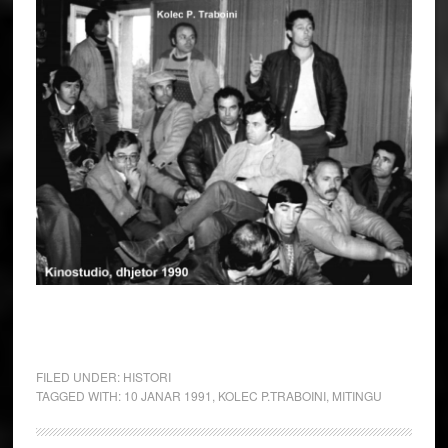
FILED UNDER:
HISTORI
TAGGED WITH:
10 JANAR 1991
,
KOLEC P.TRABOINI
,
MITINGU