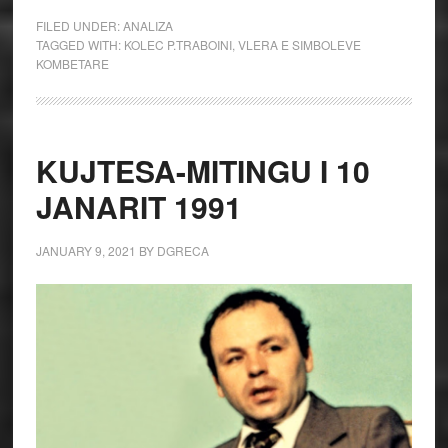
FILED UNDER:
ANALIZA
TAGGED WITH:
KOLEC P.TRABOINI
,
VLERA E SIMBOLEVE
KOMBETARE
KUJTESA-MITINGU I 10
JANARIT 1991
JANUARY 9, 2021
BY
DGRECA