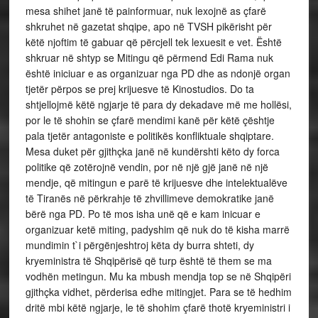
mesa shihet janë të painformuar, nuk lexojnë as çfarë
shkruhet në gazetat shqipe, apo në TVSH pikërisht për
këtë njoftim të gabuar që përcjell tek lexuesit e vet. Është
shkruar në shtyp se Mitingu që përmend Edi Rama nuk
është iniciuar e as organizuar nga PD dhe as ndonjë organ
tjetër përpos se prej krijuesve të Kinostudios. Do ta
shtjellojmë këtë ngjarje të para dy dekadave më me hollësi,
por le të shohin se çfarë mendimi kanë për këtë çështje
pala tjetër antagoniste e politikës konfliktuale shqiptare.
Mesa duket për gjithçka janë në kundërshti këto dy forca
politike që zotërojnë vendin, por në një gjë janë në një
mendje, që mitingun e parë të krijuesve dhe intelektualëve
të Tiranës në përkrahje të zhvillimeve demokratike janë
bërë nga PD. Po të mos isha unë që e kam inicuar e
organizuar ketë miting, padyshim që nuk do të kisha marrë
mundimin t`i përgënjeshtroj këta dy burra shteti, dy
kryeministra të Shqipërisë që turp është të them se ma
vodhën metingun. Mu ka mbush mendja top se në Shqipëri
gjithçka vidhet, përderisa edhe mitingjet. Para se të hedhim
dritë mbi këtë ngjarje, le të shohim çfarë thotë kryeministri i