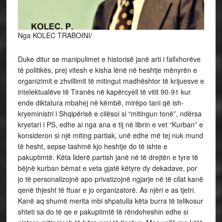
Nga KOLEC TRABOINI/
Duke ditur se manipulimet e historisë janë arti i fallxhorëve
të politikës, prej vitesh e kisha lënë në heshtje mënyrën e
organizimit e zhvillimit të mitingut madhështor të krijuesve e
intelektualëve të Tiranës në kapërcyell të vitit 90-91 kur
ende diktatura mbahej në këmbë, mirëpo tani që ish-
kryeministri i Shqipërisë e cilësoi si “mitingun tonë”, ndërsa
kryetari i PS, edhe ai nga ana e tij në librin e vet “Kurban” e
konsideron si një miting partiak, unë edhe më tej nuk mund
të hesht, sepse tashmë kjo heshtje do të ishte e
pakuptimtë. Këta liderë partish janë në të drejtën e tyre të
bëjnë kurban bëmat e veta gjatë këtyre dy dekadave, por
jo të personalizojnë apo privatizojnë ngjarje në të cilat kanë
qenë thjesht të ftuar e jo organizatorë. As njëri e as tjetri.
Kanë aq shumë merita mbi shpatulla këta burra të telikosur
shteti sa do të qe e pakuptimtë të rëndoheshin edhe si