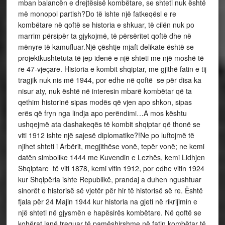
mban balancën e drejtësisë kombëtare, se shteti nuk është
më monopol partish?Do të ishte një fatkeqësi e re
kombëtare në qoftë se historia e shkuar, të cilën nuk po
marrim përsipër ta gjykojmë, të përsëritet qoftë dhe në
mënyre të kamufluar.Një çështje mjaft delikate është se
projektkushtetuta të jep idenë e një shteti me një moshë të
re 47-vjeçare. Historia e kombit shqiptar, me gjithë fatin e tij
tragjik nuk nis më 1944, por edhe në qoftë se për disa ka
nisur aty, nuk është në interesin mbarë kombëtar që ta
qethim historinë sipas modës që vjen apo shkon, sipas
erës që fryn nga lindja apo perëndimi…A mos kështu
ushqejmë ata dashakeqës të kombit shqiptar që thonë se
viti 1912 ishte një sajesë diplomatike?!Ne po luftojmë të
njihet shteti i Arbërit, megjithëse vonë, tepër vonë; ne kemi
datën simbolike 1444 me Kuvendin e Lezhës, kemi Lidhjen
Shqiptare të viti 1878, kemi vitin 1912, por edhe vitin 1924
kur Shqipëria ishte Republikë, prandaj a duhen ngushtuar
sinorët e historisë së vjetër për hir të historisë së re. Është
fjala për 24 Majin 1944 kur historia na gjeti në rikrijimin e
një shteti në gjysmën e hapësirës kombëtare. Në qoftë se
kohërat janë treguar të pamëshirshme në fatin kombëtar të