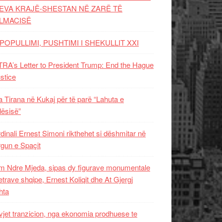
EVA KRAJË-SHESTAN NË ZARË TË
LMACISË
POPULLIMI, PUSHTIMI I SHEKULLIT XXI
RA’s Letter to President Trump: End the Hague
ustice
 Tirana në Kukaj për të parë “Lahuta e
ësisë”
dinali Ernest Simoni rikthehet si dëshmitar në
gun e Spaçit
 Ndre Mjeda, sipas dy figurave monumentale
letrave shqipe, Ernest Koliqit dhe At Gjergj
hta
vjet tranzicion, nga ekonomia prodhuese te