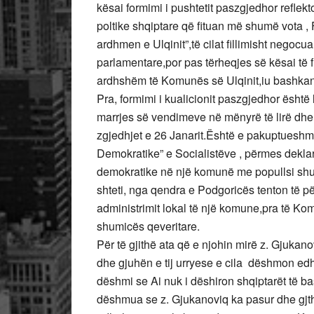
kësai formimi i pushtetit paszgjedhor reflekt
poltike shqiptare që fituan më shumë vota ,
ardhmen e Ulqinit”,të cilat fillimisht neg
parlamentare,por pas tërheqjes së kësai të 
ardhshëm të Komunës së Ulqinit,iu bashkangji
Pra, formimi i kualicionit paszgjedhor është
marrjes së vendimeve në mënyrë të lirë dhe
zgjedhjet e 26 Janarit.Është e pakuptueshme 
Demokratike” e Socialistëve , përmes dekl
demokratike në një komunë me popullsi shum
shteti, nga qendra e Podgoricës tenton të p
administrimit lokal të një komune,pra të Komu
shumicës qeveritare.
Për të gjithë ata që e njohin mirë z. Gjukano
dhe gjuhën e tij urryese e cila dëshmon edh
dëshmi se Ai nuk i dëshiron shqiptarët të ba
dëshmua se z. Gjukanoviq ka pasur dhe gjth