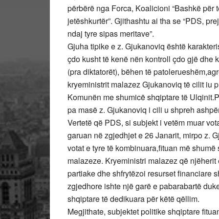
përbërë nga Forca, Koalicioni “Bashkë për të
jetëshkurtër”. Gjithashtu ai tha se “PDS, prej 
ndaj tyre sipas meritave”.
Gjuha tipike e z. Gjukanoviq është karakteri
çdo kusht të kenë nën kontroll çdo gjë dhe kur 
(pra diktatorët), bëhen të patolerueshëm,a
kryeministrit malazez Gjukanoviq të cilit iu p
Komunën me shumicë shqiptare të Ulqinit.PDS
pa masë z. Gjukanoviq i cili u shpreh ashpër 
Vertetë që PDS, si subjekt i vetëm muar vo
garuan në zgjedhjet e 26 Janarit, mirpo z. G
votat e tyre të kombinuara,fituan më shumë 
malazeze. Kryeministri malazez që njëherit 
partiake dhe shfrytëzoi resurset financiare
zgjedhore ishte një garë e pabarabartë duke
shqiptare të dedikuara për këtë qëllim.
Megjithate, subjektet politike shqiptare fitu