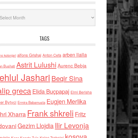
iv
TAGS
arben llalla
alfons Grishaj
Anton Cefa
no kolonjari
Astrit Lulushi
Aurenc Bebja
an Bushati
ehlul Jashari
Beqir Sina
alip greca
Elida Buçpapaj
Elmi Berisha
Eugjen Merlika
er Bytyci
Ermira Babamusta
Frank shkreli
hri Xharra
Fritz
Ilir Levonja
Gezim Llojdia
dovani
kosova
rviste
Kolec Traboini
Keze Kozeta Zylo