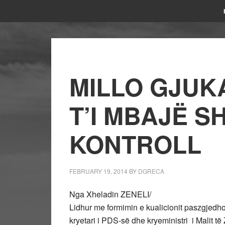
MILLO GJUK
T’I MBAJË S
KONTROLL
FEBRUARY 19, 2014
BY
DGRECA
Nga Xheladin ZENELI/
Lidhur me formimin e kualicionit paszgjedh
kryetari i PDS-së dhe kryeministri i Malit të Z