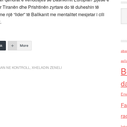
për Tiranën dhe Prishtinën zyrtare do të duheshin të
Ark
një “lider” të Ballkanit me mentalitet mesjetar i cili
.
nk
More
alba
asll
BAN NE KONTROLL
,
XHELADIN ZENELI
B
d
Env
Fa
ra
Inte