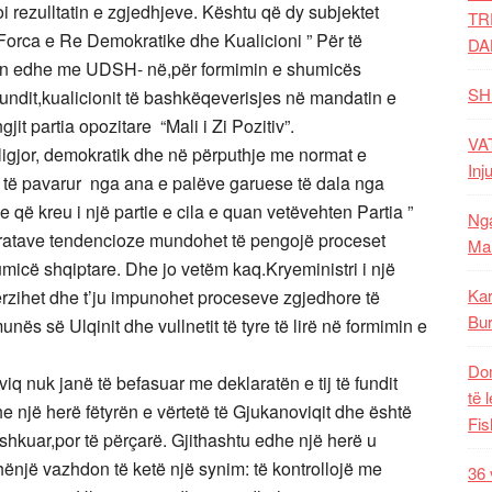
oi rezulltatin e zgjedhjeve. Kështu që dy subjektet
TR
 Forca e Re Demokratike dhe Kualicioni ” Për të
DA
ocuan edhe me UDSH- në,për formimin e shumicës
SH
fundit,kualicionit të bashkëqeverisjes në mandatin e
t partia opozitare “Mali i Zi Pozitiv”.
VAT
 ligjor, demokratik dhe në përputhje me normat e
Inj
 të pavarur nga ana e palëve garuese të dala nga
që kreu i një partie e cila e quan vetëvehten Partia ”
Nga
aratave tendencioze mundohet të pengojë proceset
Mal
icë shqiptare. Dhe jo vetëm kaq.Kryeministri i një
Kar
ërzihet dhe t’ju impunohet proceseve zgjedhore të
Bur
nës së Ulqinit dhe vullnetit të tyre të lirë në formimin e
Dom
viq nuk janë të befasuar me deklaratën e tij të fundit
të 
e një herë fëtyrën e vërtetë të Gjukanoviqit dhe është
Fis
shkuar,por të përçarë. Gjithashtu edhe një herë u
ënjë vazhdon të ketë një synim: të kontrollojë me
36 