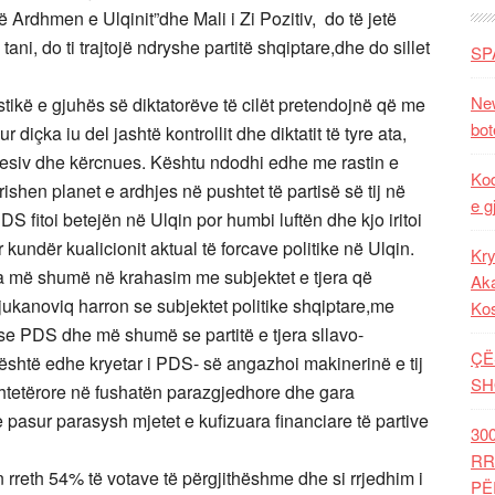
 Ardhmen e Ulqinit”dhe Mali i Zi Pozitiv, do të jetë
tani, do ti trajtojë ndryshe partitë shqiptare,dhe do sillet
SP
New
stikë e gjuhës së diktatorëve të cilët pretendojnë që me
bot
diçka iu del jashtë kontrollit dhe diktatit të tyre ata,
gresiv dhe kërcnues. Kështu ndodhi edhe me rastin e
Kod
rishen planet e ardhjes në pushtet të partisë së tij në
e g
 fitoi betejën në Ulqin por humbi luftën dhe kjo iritoi
kundër kualicionit aktual të forcave politike në Ulqin.
Kry
ta më shumë në krahasim me subjektet e tjera që
Aka
jukanoviq harron se subjektet politike shqiptare,me
Ko
se PDS dhe më shumë se partitë e tjera sllavo-
ÇË
është edhe kryetar i PDS- së angazhoi makinerinë e tij
SH
 shtetërore në fushatën parazgjedhore dhe gara
 pasur parasysh mjetet e kufizuara financiare të partive
30
RR
an rreth 54% të votave të përgjithëshme dhe si rrjedhim i
PË