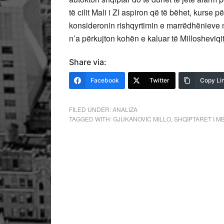
të cilit Mali i ZI aspiron që të bëhet, kurse 
konsideronin rishqyrtimin e marrëdhënieve me 
n’a përkujton kohën e kaluar të Millosheviqit
Share via:
Facebook
Twitter
Copy Li
FILED UNDER:
ANALIZA
TAGGED WITH:
GJUKANOVIC MILLO
,
SHQIPTARET I M