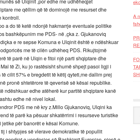
omunës së Ulqinit ,por edhe me udhëheqjet
eko
qiptare me qëllim që të dominojë me resurset dhe
A n
 kontroll.
fsh
po a do të ketë ndonjë hakmarrje eventuale politike
 mos bashkëpunim me PDS- në ,çka z. Gjukanoviq
PR
të diçka e re sepse Komuna e Ulqinit është e ndëshkuar
RE
ë Podgoricës me të cilën udhëheq PDS. Rikujtojmë
rë të parë në Ulqin e fitoi një parti shqiptare dhe
FO
l të Zi, ku jo rastësisht shumë shpejt pasoi ligji i
TA
ë cilit 57% e bregdetit të këtij qyteti,me dallim prej
SH
në pronë shtetërore të qeverisë së kësai republike.
ë ndëshkuar edhe atëherë kur partitë shqiptare kanë
shtu edhe në nivel lokal.
endror PDS me në kry z.Millo Gjukanoviq, Ulqini ka
Kat
d të parë ka pësuar shkatërrimi i resurseve turistike
i jetike për banorët e kësai Komune.
 tij i shtypjes së vlerave demokratike të popullit
 për qendrat e vendosjes së Bashkimit Europian ,pjesë e