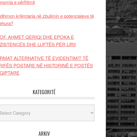
nomia e përfitimit
dihmon krijimtaria në zbulimin e potencialeve të
ehura?
OF. AHMET QERIQI DHE EPOKA E
ZISTENCЁS DHE LUFTЁS PЁR LIRI!
RMAT ALTERNATIVE TË EVIDENTIMIT TË
RIFËS POSTARE NË HISTORINË E POSTËS
QIPTARE
KATEGORITË
egoritë
ARKIV