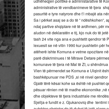
udhëheqjen politike e administarative të K
administrative të vendbanimeve të tjera sh
pasuritë e tyre natyrore dhe t’i mbajë ata nën
Sa i përket asaj se a do të ” ndëshkohen”, a
ndaj partive shqiptare në të ardhmen, për
aludon në deklaratën e tij, kjo nuk do të je
tash 24 vite nga ana e pushtetit qendror t
lexuesit se në vitin 1990 kur pushtetin për he
atëherë ishte Komuna e vetme opozitare në Ma
parë diskriminues i të Mirave Detare përmes t
komunave të tjera në Mal të ZI, u shëndrrua 
Vlen të përmendet se Komuna e Ulqinit ësht
bashkëpunuar me PDS ,si në nivel qendror a
Gjatë tërë kësai kohe sa është në pushtet q
pësuar rënien më të madhe ekonomike ,në ren
dhe objekteve të tjera industriale me rëndës
Sjellja e fundit e z. Gjukanoviq dhe tentimi i
autokton shqiptar do të duhet të jetë alarm