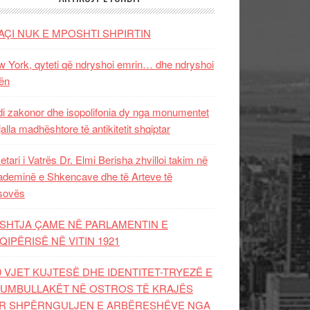
AÇI NUK E MPOSHTI SHPIRTIN
 York, qyteti që ndryshoi emrin… dhe ndryshoi
ën
i zakonor dhe isopolifonia dy nga monumentet
jalla madhështore të antikitetit shqiptar
etari i Vatrës Dr. Elmi Berisha zhvilloi takim në
deminë e Shkencave dhe të Arteve të
sovës
SHTJA ÇAME NË PARLAMENTIN E
QIPËRISË NË VITIN 1921
0 VJET KUJTESË DHE IDENTITET-TRYEZË E
UMBULLAKËT NË OSTROS TË KRAJËS
R SHPËRNGULJEN E ARBËRESHËVE NGA