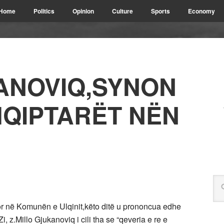
Home
Politics
Opinion
Culture
Sports
Economy
ANOVIQ,SYNON
HQIPTARËT NËN
or në Komunën e Ulqinit,këto ditë u prononcua edhe
i, z.Millo Gjukanoviq i cili tha se “qeveria e re e