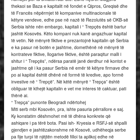
theksoi se Baza e kapitalit në fondet e Qipros, Greqisë dhe
të Francës nëpërmjet të kompanive multinacionale të
këtyre vendeve, edhe pse në nazë të Rezolutës së OKB-së
Serbia ishte nën embargo, kapitali i “ Trepçës është bartur
jashtë Kosovës. Këto kompani nuk kanë angazhuar kapital
të vetin. Në mënyrë fiktive e prezantojnë kapitalin që Serbia
e ka pasur në botën e jashtme, domethënë në mënyrë të
kontrateve fiktive, llogarive fiktive, është paraqitur malli i
shitur i “ Trepçës”, ndërsa paratë janë derdhur në kontot e
jashtme që i ka pasur Serbia në emër të këtyre firmave dhe
po ai kapital është dhënë në formë të kredive, apo formë
investive në “ Trepçë”. Në këtë mënyrë “ Trepça” është
obliguar të kthejë kapitalin e vet me interes të caktuar, pati
thënë ai.
“ Trepça” punonte Beogradi ndërtohej
Miti serb mbi Kosovën, pra, ishte pasuria përrallore e saj.
Ky konstatim dëshmohet më të dhëna konkrete që
ashiqare i pa tërë bota. Pasi ish- Kryesia e RSFJ-së shpalli
gjendjen e jashtëzakonshme në Kosovë, udhëheqja serbe
pa fije turpi të njëjtën metodë filloi ta aplikoj edhe në