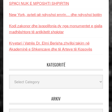
SPAÇI NUK E MPOSHTI SHPIRTIN
New York, qyteti që ndryshoi emrin… dhe ndryshoi botën
Kodi zakonor dhe isopolifonia dy nga monumentet e gjalla
madhështore të antikitetit shqiptar
Kryetari i Vatrës Dr. Elmi Berisha zhvilloi takim në
Akademinë e Shkencave dhe të Arteve të Kosovës
KATEGORITË
Kategoritë
ARKIV
Arkiv