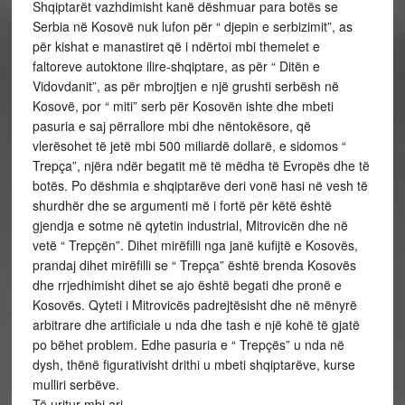
Shqiptarët vazhdimisht kanë dëshmuar para botës se
Serbia në Kosovë nuk lufon për “ djepin e serbizimit”, as
për kishat e manastiret që i ndërtoi mbi themelet e
faltoreve autoktone ilire-shqiptare, as për “ Ditën e
Vidovdanit”, as për mbrojtjen e një grushti serbësh në
Kosovë, por “ miti” serb për Kosovën ishte dhe mbeti
pasuria e saj përrallore mbi dhe nëntokësore, që
vlerësohet të jetë mbi 500 miliardë dollarë, e sidomos “
Trepça”, njëra ndër begatit më të mëdha të Evropës dhe të
botës. Po dëshmia e shqiptarëve deri vonë hasi në vesh të
shurdhër dhe se argumenti më i fortë për këtë është
gjendja e sotme në qytetin industrial, Mitrovicën dhe në
vetë “ Trepçën”. Dihet mirëfilli nga janë kufijtë e Kosovës,
prandaj dihet mirëfilli se “ Trepça” është brenda Kosovës
dhe rrjedhimisht dihet se ajo është begati dhe pronë e
Kosovës. Qyteti i Mitrovicës padrejtësisht dhe në mënyrë
arbitrare dhe artificiale u nda dhe tash e një kohë të gjatë
po bëhet problem. Edhe pasuria e “ Trepçës” u nda në
dysh, thënë figurativisht drithi u mbeti shqiptarëve, kurse
mulliri serbëve.
Të uritur mbi ari