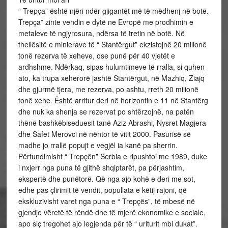
“ Trepça” është njëri ndër gjigantët më të mëdhenj në botë.
Trepça” zinte vendin e dytë ne Evropë me prodhimin e
metaleve të ngjyrosura, ndërsa të tretin në botë. Në
thellësitë e minierave të “ Stantërgut” ekzistojnë 20 milionë
tonë rezerva të xeheve, ose punë për 40 vjetët e
ardhshme. Ndërkaq, sipas hulumtimeve të rralla, si quhen
ato, ka trupa xeherorë jashtë Stantërgut, në Mazhiq, Ziajq
dhe gjurmë tjera, me rezerva, po ashtu, rreth 20 milionë
tonë xehe. Është arritur deri në horizontin e 11 në Stantërg
dhe nuk ka shenja se rezervat po shtërzojnë, na patën
thënë bashkëbiseduesit tanë Aziz Abrashi, Nysret Magjera
dhe Safet Merovci në nëntor të vitit 2000. Pasurisë së
madhe jo rrallë popujt e vegjël ia kanë pa sherrin.
Përfundimisht “ Trepçën” Serbia e ripushtoi me 1989, duke
i nxjerr nga puna të gjithë shqiptarët, pa përjashtim,
ekspertë dhe punëtorë. Që nga ajo kohë e deri me sot,
edhe pas çlirimit të vendit, popullata e këtij rajoni, që
ekskluzivisht varet nga puna e “ Trepçës”, të mbesë në
gjendje vëretë të rëndë dhe të mjerë ekonomike e sociale,
apo siç tregohet ajo legjenda për të “ uriturit mbi dukat”.