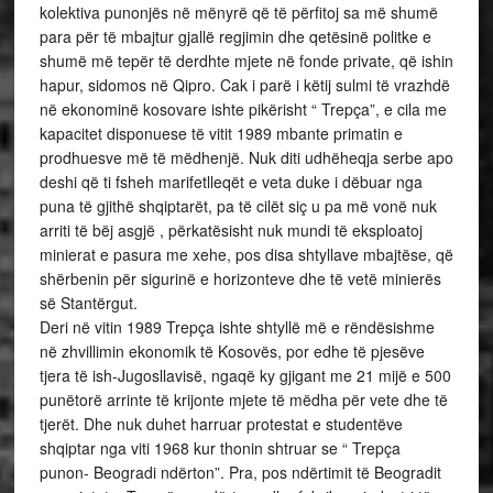
kolektiva punonjës në mënyrë që të përfitoj sa më shumë
para për të mbajtur gjallë regjimin dhe qetësinë politke e
shumë më tepër të derdhte mjete në fonde private, që ishin
hapur, sidomos në Qipro. Cak i parë i këtij sulmi të vrazhdë
në ekonominë kosovare ishte pikërisht “ Trepça”, e cila me
kapacitet disponuese të vitit 1989 mbante primatin e
prodhuesve më të mëdhenjë. Nuk diti udhëheqja serbe apo
deshi që ti fsheh marifetlleqët e veta duke i dëbuar nga
puna të gjithë shqiptarët, pa të cilët siç u pa më vonë nuk
arriti të bëj asgjë , përkatësisht nuk mundi të eksploatoj
minierat e pasura me xehe, pos disa shtyllave mbajtëse, që
shërbenin për sigurinë e horizonteve dhe të vetë minierës
së Stantërgut.
Deri në vitin 1989 Trepça ishte shtyllë më e rëndësishme
në zhvillimin ekonomik të Kosovës, por edhe të pjesëve
tjera të ish-Jugosllavisë, ngaqë ky gjigant me 21 mijë e 500
punëtorë arrinte të krijonte mjete të mëdha për vete dhe të
tjerët. Dhe nuk duhet harruar protestat e studentëve
shqiptar nga viti 1968 kur thonin shtruar se “ Trepça
punon- Beogradi ndërton”. Pra, pos ndërtimit të Beogradit