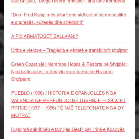
Sali Shijaku, “Diego Rivera” shqiptar i artit tonë kombëtar
“Dom Fred Kalaj, mes altarit dhe atdheut si hermeneutikë
e shpresës, kujtesës dhe shërbimit”
A PO ARMATOSET BALLKANI?
Kriza e vlerave – Tragjedia e vërtetë e tranzicionit shqiptar
Green Coast sjell Nammos Hotels & Resorts në Shqipëri:
Një destinacion i ri lifestyle merr formë në Rivierën
Shqiptare
PUEBLO (1966) / HISTORIA E SPANJOLLES NGA
VALENCIA QË PËRFUNDOI NË LUSHNJE — 29 VJET
PRITJE (1937 – 1966) TË NJË TELEFONATE NGA DY
MOTRAT
Kujtojmë sakrificën e familjes Lleshi për lirinë e Kosovës