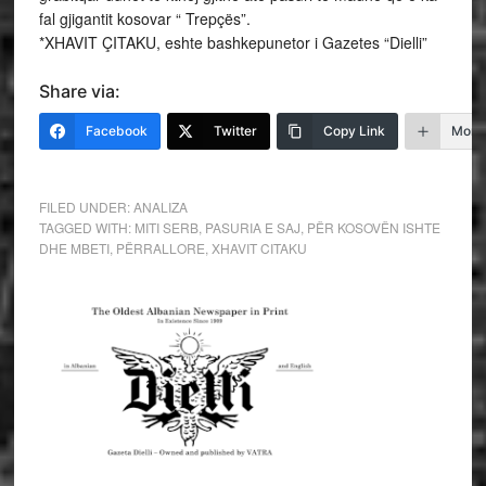
fal gjigantit kosovar “ Trepçës”.
*XHAVIT ÇITAKU, eshte bashkepunetor i Gazetes “Dielli”
Share via:
Facebook
Twitter
Copy Link
More
FILED UNDER:
ANALIZA
TAGGED WITH:
MITI SERB
,
PASURIA E SAJ
,
PËR KOSOVËN ISHTE
DHE MBETI
,
PËRRALLORE
,
XHAVIT CITAKU