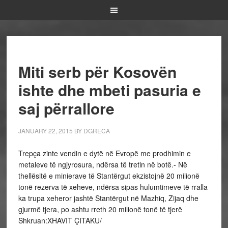
Miti serb për Kosovën
ishte dhe mbeti pasuria e
saj përrallore
JANUARY 22, 2015
BY
DGRECA
Trepça zinte vendin e dytë në Evropë me prodhimin e
metaleve të ngjyrosura, ndërsa të tretin në botë.- Në
thellësitë e minierave të Stantërgut ekzistojnë 20 milionë
tonë rezerva të xeheve, ndërsa sipas hulumtimeve të rralla
ka trupa xeheror jashtë Stantërgut në Mazhiq, Zijaq dhe
gjurmë tjera, po ashtu rreth 20 milionë tonë të tjerë
Shkruan:XHAVIT ÇITAKU/