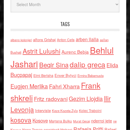
TAGS
arben llalla
alfons Grishaj
Anton Cefa
asllan
albano kolonjari
Behlul
Astrit Lulushi
Aurenc Bebja
Bushati
Jashari
dalip greca
Beqir Sina
Elida
Buçpapaj
Enver Bytyci
Elmi Berisha
Ermira Babamusta
Frank
Eugjen Merlika
Fahri Xharra
shkreli
Ilir
Gezim Llojdia
Fritz radovani
Levonja
Interviste
Kolec Traboini
Keze Kozeta Zylo
kosova
Kosove
nderroi jete
Marjana Bulku
ne
Murat Gecaj
Rafaela Prifti
Rafael
Nene Tereza
Kosove
presidenti Nishani