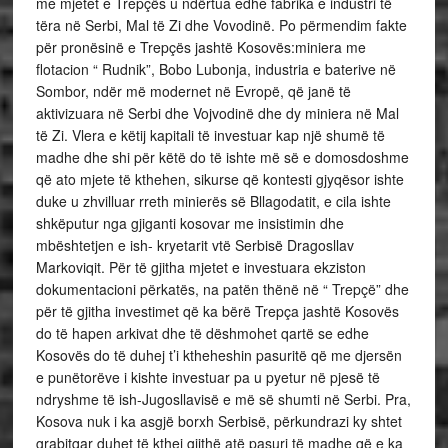
me mjetet e Trepçës u ndërtua edhe fabrika e industri të
tëra në Serbi, Mal të Zi dhe Vovodinë. Po përmendim fakte
për pronësinë e Trepçës jashtë Kosovës:miniera me
flotacion “ Rudnik”, Bobo Lubonja, industria e baterive në
Sombor, ndër më modernet në Evropë, që janë të
aktivizuara në Serbi dhe Vojvodinë dhe dy miniera në Mal
të Zi. Vlera e këtij kapitali të investuar kap një shumë të
madhe dhe shi për këtë do të ishte më së e domosdoshme
që ato mjete të kthehen, sikurse që kontesti gjyqësor ishte
duke u zhvilluar rreth minierës së Bllagodatit, e cila ishte
shkëputur nga gjiganti kosovar me insistimin dhe
mbështetjen e ish- kryetarit vtë Serbisë Dragosllav
Markoviqit. Për të gjitha mjetet e investuara ekziston
dokumentacioni përkatës, na patën thënë në “ Trepçë” dhe
për të gjitha investimet që ka bërë Trepça jashtë Kosovës
do të hapen arkivat dhe të dëshmohet qartë se edhe
Kosovës do të duhej t’i ktheheshin pasuritë që me djersën
e punëtorëve i kishte investuar pa u pyetur në pjesë të
ndryshme të ish-Jugosllavisë e më së shumti në Serbi. Pra,
Kosova nuk i ka asgjë borxh Serbisë, përkundrazi ky shtet
grabitqar duhet të kthej gjithë atë pasuri të madhe që e ka