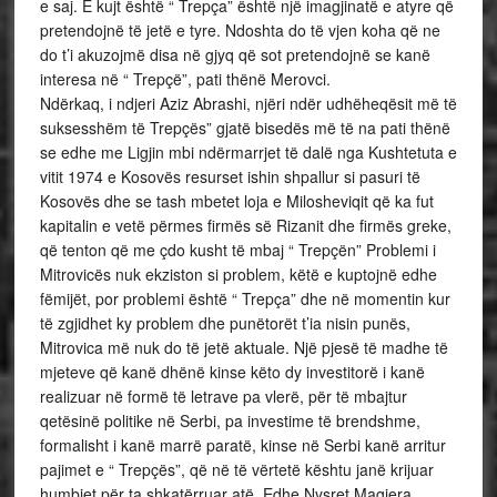
e saj. E kujt është “ Trepça” është një imagjinatë e atyre që
pretendojnë të jetë e tyre. Ndoshta do të vjen koha që ne
do t’i akuzojmë disa në gjyq që sot pretendojnë se kanë
interesa në “ Trepçë”, pati thënë Merovci.
Ndërkaq, i ndjeri Aziz Abrashi, njëri ndër udhëheqësit më të
suksesshëm të Trepçës” gjatë bisedës më të na pati thënë
se edhe me Ligjin mbi ndërmarrjet të dalë nga Kushtetuta e
vitit 1974 e Kosovës resurset ishin shpallur si pasuri të
Kosovës dhe se tash mbetet loja e Milosheviqit që ka fut
kapitalin e vetë përmes firmës së Rizanit dhe firmës greke,
që tenton që me çdo kusht të mbaj “ Trepçën” Problemi i
Mitrovicës nuk ekziston si problem, këtë e kuptojnë edhe
fëmijët, por problemi është “ Trepça” dhe në momentin kur
të zgjidhet ky problem dhe punëtorët t’ia nisin punës,
Mitrovica më nuk do të jetë aktuale. Një pjesë të madhe të
mjeteve që kanë dhënë kinse këto dy investitorë i kanë
realizuar në formë të letrave pa vlerë, për të mbajtur
qetësinë politike në Serbi, pa investime të brendshme,
formalisht i kanë marrë paratë, kinse në Serbi kanë arritur
pajimet e “ Trepçës”, që në të vërtetë kështu janë krijuar
humbjet për ta shkatërruar atë. Edhe Nysret Magjera