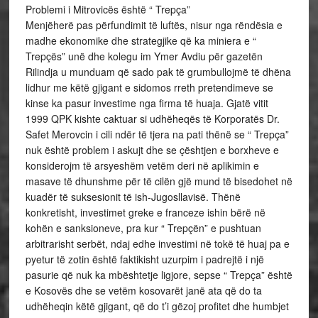
Problemi i Mitrovicës është “ Trepça”
Menjëherë pas përfundimit të luftës, nisur nga rëndësia e
madhe ekonomike dhe strategjike që ka miniera e “
Trepçës” unë dhe kolegu im Ymer Avdiu për gazetën
Rilindja u munduam që sado pak të grumbullojmë të dhëna
lidhur me këtë gjigant e sidomos rreth pretendimeve se
kinse ka pasur investime nga firma të huaja. Gjatë vitit
1999 QPK kishte caktuar si udhëheqës të Korporatës Dr.
Safet Merovcin i cili ndër të tjera na pati thënë se “ Trepça”
nuk është problem i askujt dhe se çështjen e borxheve e
konsiderojm të arsyeshëm vetëm deri në aplikimin e
masave të dhunshme për të cilën gjë mund të bisedohet në
kuadër të suksesionit të ish-Jugosllavisë. Thënë
konkretisht, investimet greke e franceze ishin bërë në
kohën e sanksioneve, pra kur “ Trepçën” e pushtuan
arbitrarisht serbët, ndaj edhe investimi në tokë të huaj pa e
pyetur të zotin është faktikisht uzurpim i padrejtë i një
pasurie që nuk ka mbështetje ligjore, sepse “ Trepça” është
e Kosovës dhe se vetëm kosovarët janë ata që do ta
udhëheqin këtë gjigant, që do t’i gëzoj profitet dhe humbjet