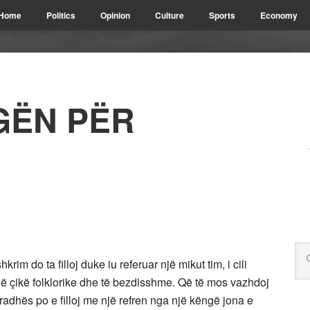
Home
Politics
Opinion
Culture
Sports
Economy
GËN PËR
im do ta filloj duke iu referuar një mikut tim, i cili
një çikë folklorike dhe të bezdisshme. Që të mos vazhdoj
 radhës po e filloj me një refren nga një këngë jona e