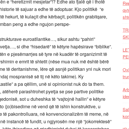
ën e “heretizmit mesjetar”!? Edhe ato fjalë që i thotë
Rep
historie të sajuar a edhe të adoptuar. Kjo politikë “e
qyt
ë hekurt, të kulaçit dhe kërbaçit, politikën grabitqare,
sht
ur mban peng a edhe ngujon perspe-
TR
SK
strukturave euroatllantike…, sikur ashtu “pahiri”
tvetja…, si dhe “hisedarë” të këtyre hapësirave “biblike”.
LE
tën e pjesëmarrjes së tyre në kuadër të organizimit të
PE
shimin e emrit të shtetit (nëse mua nuk më është bërë
e të deritanishme, lëre që asnjë politikan yni nuk mori
Oxh
ndaj mospranisë së tij në këto takime). Ky
tru
stile” a pa qëllim, unë si opinionist nuk do ta them.
Arb
 atëherë parashtrohet pyetja se pse partive politike
iden
qedonisë, sot u duheshka të “vajtojnë hallin” e këtyre
o (jo)bisedime në vend që të ishin konstruktive, u
Sal
 të pakontrolluara, në konvencionalizëm të rreme, në
ko
 instancë të fundit, u ngjyrosën me një “jokorrektesë”
, këto “bisedime që rrjedhimisht duhej të konceptohen