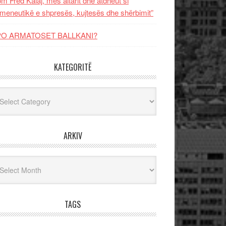
m Fred Kalaj, mes altarit dhe atdheut si
meneutikë e shpresës, kujtesës dhe shërbimit”
PO ARMATOSET BALLKANI?
KATEGORITË
egoritë
ARKIV
iv
TAGS