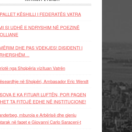
PALLET KËSHILLI I FEDERATËS VATRA
MI SI UDHË E NDRYSHIM NË POEZINË
OLLIANE
MËRIM DHE PAS VDEKJES! DISIDENTI I
ËRHERSHËM…
riotë nga Shqipëria vizituan Vatrën
ëseardhje në Shqipëri, Ambasador Eric Wendt
SOVA E KA FITUAR LUFTËN, POR PAQEN
HET TA FITOJË EDHE NË INSTITUCIONE!
nderbeg, mburoja e Arbërisë dhe gjeniu
tarak në faqet e Giovanni Carlo Saraceni-t