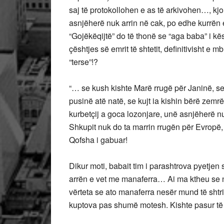
saj të protokollohen e as të arkivohen…, kjo p
asnjëherë nuk arrin në cak, po edhe kurrën e 
“Gojëkëqijtë” do të thonë se “aga baba” i kës
çështjes së emrit të shtetit, definitivisht e
“terse”!?
“… se kush kishte Marë rrugë për Janinë, se
pusinë atë natë, se kujt ia kishin bërë zem
kurbetçij a goca lozonjare, unë asnjëherë nu
Shkupit nuk do ta marrin rrugën për Evropë,
Qofsha i gabuar!
Dikur moti, babait tim i parashtrova pyetjen s
arrën e vet me manaferra… Ai ma ktheu se nu
vërteta se ato manaferra nesër mund të shtri
kuptova pas shumë motesh. Kishte pasur të 