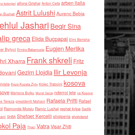
arben llalla
alfons Grishaj
Anton Cefa
no kolonjari
Astrit Lulushi
Aurenc Bebja
an Bushati
ehlul Jashari
Beqir Sina
alip greca
Elida Buçpapaj
Elmi Berisha
Eugjen Merlika
er Bytyci
Ermira Babamusta
Frank shkreli
hri Xharra
Fritz
Ilir Levonja
Gezim Llojdia
dovani
kosova
rviste
Kolec Traboini
Keze Kozeta Zylo
sove
nderroi jete
Marjana Bulku
ne Kosove
Murat Gecaj
Rafaela Prifti
Rafael
e Tereza
presidenti Nishani
qi
Raimonda Moisiu
Ramiz Lushaj
reshat kripa
Sadik
Shefqet Kercelli
shqiperia
hani
shqiptaret
SHBA
kol Paja
Vatra
Visar Zhiti
Thaci