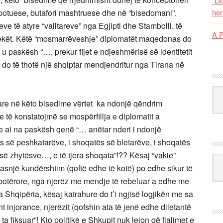
“Do
abotuese, butafori mashtruese dhe në “bisedomani”.
her
ve të atyre “valltareve” nga Egjipti dhe Stambolli, të
A 
ë lekët. Këtë “mosmarrëveshje” diplomatët maqedonas do
 u paskësh “…, prekur fijet e ndjeshmërisë së identitetit
 do të thotë një shqiptar mendjendritur nga Tirana në
Kat
tare në këto bisedime vërtet ka ndonjë qëndrim
 të konstatojmë se mospërfillja e diplomatit a
pse ai na paskësh qenë “… anëtar nderi i ndonjë
 së peshkatarëve, i shoqatës së bletarëve, i shoqatës
 së zhytësve…, e të tjera shoqata”!?? Kësaj “vakie”
Ark
e, asnjë kundërshtim (qoftë edhe të kotë) po edhe sikur të
 botërore, nga njerëz me mendje të rebeluar a edhe me
ga Shqipëria, kësaj katrahure do t’i ngjisë logjikën me sa
sht injorance, njerëzit (qofshin ata të jenë edhe diletantë
ta fiksuar”! Kjo politikë e Shkupit nuk lejon që fjalimet e