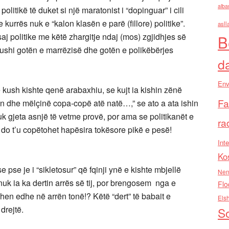
alba
olitikë të duket si një maratonist i “dopinguar” i cili
kurrës nuk e “kalon klasën e parë (fillore) politike”.
asll
aj politike me këtë zhargitje ndaj (mos) zgjidhjes së
B
 mbushi gotën e marrëzisë dhe gotën e polikëbërjes
d
Env
 kush kishte qenë arabaxhiu, se kujt ia kishin zënë
Fa
rën dhe mëlçinë copa-copë atë natë…,” se ato a ata ishin
k gjeta asnjë të vetme provë, por ama se politikanët e
ra
 do t’u copëtohet hapësira tokësore pikë e pesë!
Inte
Ko
e pse je i “sikletosur” që fqinji ynë e kishte mbjellë
Nen
k ia ka dertin arrës së tij, por brengosem nga e
Flo
hen edhe në arrën tonë!? Këtë “dert” të babait e
Els
drejtë.
So