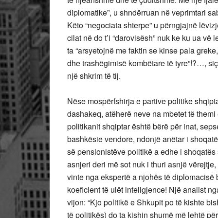
diplomatike”, u shndërruan në veprimtari s
Këto “negociata shterpe” u përngjajnë lëvizje
cilat në do t’i “darovisësh” nuk ke ku ua v
ta “arsyetojnë me faktin se kinse pala greke,
dhe trashëgimisë kombëtare të tyre”!?…, siç
një shkrim të tij.
Nëse mospërfshirja e partive politike shqip
dashakeq, atëherë neve na mbetet të themi e
politikanit shqiptar është bërë për inat, se
bashkësie vendore, ndonjë anëtar i shoqatës
së pensionistëve politikë a edhe i shoqatës
asnjeri deri më sot nuk i thuri asnjë vërejtj
vinte nga ekspertë a njohës të diplomacisë
koeficient të ulët inteligjence! Një analist n
vijon: “Kjo politikë e Shkupit po të kishte bi
të politikës) do ta kishin shumë më lehtë për 