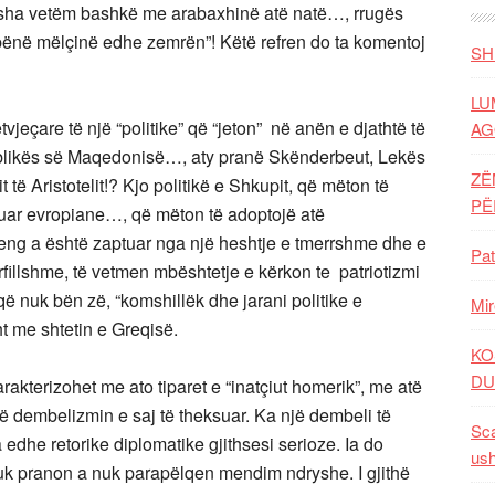
 isha vetëm bashkë me arabaxhinë atë natë…, rrugës
në mëlçinë edhe zemrën”! Këtë refren do ta komentoj
SH
LU
tvjeçare të një “politike” që “jeton” në anën e djathtë të
AG
epublikës së Maqedonisë…, aty pranë Skënderbeut, Lekës
ZË
t të Aristotelit!? Kjo politikë e Shkupit, që mëton të
P
eruar evropiane…, që mëton të adoptojë atë
peng a është zaptuar nga një heshtje e tmerrshme dhe e
Pat
rfillshme, të vetmen mbështetje e kërkon te patriotizmi
 nuk bën zë, “komshillëk dhe jarani politike e
Mir
ht me shtetin e Greqisë.
KO
DU
rakterizohet me ato tiparet e “inatçiut homerik”, me atë
të dembelizmin e saj të theksuar. Ka një dembeli të
Sca
a edhe retorike diplomatike gjithsesi serioze. Ia do
ush
htë nuk pranon a nuk parapëlqen mendim ndryshe. I gjithë