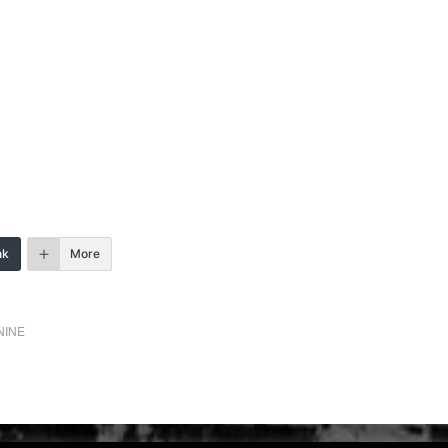
nk
More
NINE