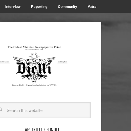
Interview
Reporting
Community
Vatra
ARTIKUJT E FUNDIT