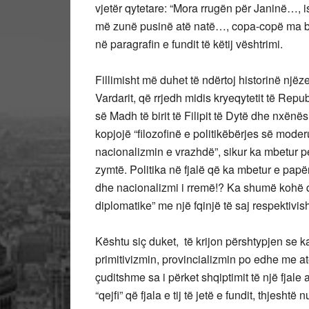
vjetër qytetare: “Mora rrugën për Janinë…,
më zunë pusinë atë natë…, copa-copë ma bë
në paragrafin e fundit të këtij vështrimi.
Fillimisht më duhet të ndërtoj historinë njëze
Vardarit, që rrjedh midis kryeqytetit të R
së Madh të birit të Filipit të Dytë dhe nxënësi
kopjojë “filozofinë e politikëbërjes së mod
nacionalizmin e vrazhdë”, sikur ka mbetur 
zymtë. Politika në fjalë që ka mbetur e papë
dhe nacionalizmi i rremë!? Ka shumë kohë që
diplomatike” me një fqinjë të saj respektivis
Kështu siç duket, të krijon përshtypjen se ka
primitivizmin, provincializmin po edhe me a
çuditshme sa i përket shqiptimit të një fjale 
“qejfi” që fjala e tij të jetë e fundit, thjes