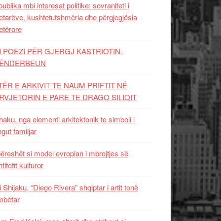
ublika mbi interesat politike: sovraniteti i
etarëve, kushtetutshmëria dhe përgjegjësia
etërore
I POEZI PËR GJERGJ KASTRIOTIN-
ËNDERBEUN
TËR E ARKIVIT TE NAUM PRIFTIT NË
RVJETORIN E PARE TE DRAGO SILIQIT
aku, nga elementi arkitektonik te simboli i
ngut familjar
ëreshët si model evropian i mbrojtjes së
titetit kulturor
i Shijaku, “Diego Rivera” shqiptar i artit tonë
mbëtar