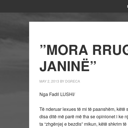
”MORA RRU
JANINË”
MAY 2, 2013
BY
DGRECA
Nga Fadil LUSHI/
Të nderuar lexues të mi të paanshëm, këtë shkr
disa ditë më parë më tha se opinionet i ke 
ta “zhgënjej e bezdis” mikun, këtë shkrim të