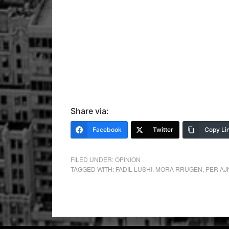
Share via:
Facebook
Twitter
Copy Li
FILED UNDER:
OPINION
TAGGED WITH:
FADIL LUSHI
,
MORA RRUGEN
,
PER AJ