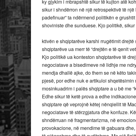
ky gjykim i mbrapshtë sikur të kujton atë koh
sikur i shndërron në një retrospektivë të një 
padefinuar” ta ndërmend politikën e grushtit t
shoviniste dhe sunduese. Kjo politikë, sik
ktivën e shqiptarëve karshi rrugëtimit drejtë 
shqiptarëve ua merr të “drejtën e të qenit ve
Kjo politikë ua konteston shqiptarëve të drej
negociatave a bisedimeve në lidhje me ndry
mendja dhallë ajke, do them se në këto takim
pjesë, por edhe nuk e artikuloi shqetësimin 
mosinkuadrim i palës shqiptare a u bë me “ka
Edhe sikur të ketë prova a edhe indikacione,
shqiptare që veprojnë këtej nënqiellit të Ma
negociatave të stërzgjatura dhe konfuze. Kët
shndërruan në fragmentarizma, në emocione
provokacione, në mendime të gabuara dhe, në
të njëanshme dhe të çuditshme. Me një fjalë