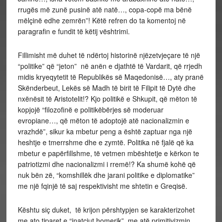
rrugës më zunë pusinë atë natë…, copa-copë ma bënë
mëlçinë edhe zemrën”! Këtë refren do ta komentoj në
paragrafin e fundit të këtij vështrimi.
Fillimisht më duhet të ndërtoj historinë njëzetvjeçare të një
“politike” që “jeton” në anën e djathtë të Vardarit, që rrjedh
midis kryeqytetit të Republikës së Maqedonisë…, aty pranë
Skënderbeut, Lekës së Madh të birit të Filipit të Dytë dhe
nxënësit të Aristotelit!? Kjo politikë e Shkupit, që mëton të
kopjojë “filozofinë e politikëbërjes së moderuar
evropiane…, që mëton të adoptojë atë nacionalizmin e
vrazhdë”, sikur ka mbetur peng a është zaptuar nga një
heshtje e tmerrshme dhe e zymtë. Politika në fjalë që ka
mbetur e papërfillshme, të vetmen mbështetje e kërkon te
patriotizmi dhe nacionalizmi i rremë!? Ka shumë kohë që
nuk bën zë, “komshillëk dhe jarani politike e diplomatike”
me një fqinjë të saj respektivisht me shtetin e Greqisë.
Kështu siç duket, të krijon përshtypjen se karakterizohet
me ato tiparet e “inatçiut homerik”, me atë primitivizmin,