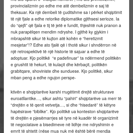
provincializmin po edhe me atë dembelizmin e saj të
theksuar. Ka një dembeli të çuditshme sa i përket shqiptimit
të një fjale a edhe retorike diplomatike gjithsesi serioze. Ia
do “qejfi” që fjala e tij të jetë e fundit, thjeshtë nuk pranon a
nuk parapëlqen mendim ndryshe. I gjithë ky gjykim i
mbrapshtë sikur të kujton atë kohën e “heretizmit
mesjetar”!? Edhe ato fjalë që i thotë sikur i shndërron në
një retrospektivë të një historie të sajuar a edhe të
adoptuar. Kjo politikë “e padefinuar” ta ndërmend politikën
e grushtit të hekurt, të kulaçit dhe kërbaçit, politikën
grabitqare, shoviniste dhe sunduese. Kjo politikë, sikur
mban peng a edhe ngujon perspe-
ktivën e shqiptarëve karshi rrugëtimit drejtë strukturave
euroatllantike…, sikur ashtu “pahiri” shqiptarëve ua merr të
“drejtën e të qenit vetvetja…, si dhe “hisedarë” të këtyre
hapësirave “biblike”. Kjo politikë ua konteston shqiptarëve
të drejtën e pjesëmarrjes së tyre në kuadër të organizimit
të negociatave a bisedimeve në lidhje me ndryshimin e
emrit të shtetit (nëse mua nuk më është bërë mendja