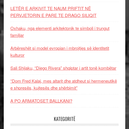
LETËR E ARKIVIT TE NAUM PRIFTIT NË
PERVJETORIN E PARE TE DRAGO SILIQIT
Oxhaku, nga elementi arkitektonik te simboli i trungut
familjar
Arbëreshët si model evropian i mbrojtjes së identitetit
kulturor
Sali Shijaku, “Diego Rivera” shqiptar i artit tonë kombëtar
“Dom Fred Kalaj, mes altarit dhe atdheut si hermeneutikë
e shpresës, kujtesës dhe shërbimit”
A PO ARMATOSET BALLKANI?
KATEGORITË