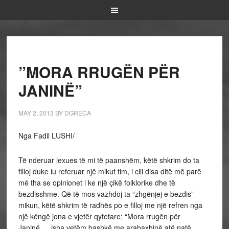
”MORA RRUGËN PËR
JANINË”
MAY 2, 2013
BY
DGRECA
Nga Fadil LUSHI/
Të nderuar lexues të mi të paanshëm, këtë shkrim do ta
filloj duke iu referuar një mikut tim, i cili disa ditë më parë
më tha se opinionet i ke një çikë folklorike dhe të
bezdisshme. Që të mos vazhdoj ta “zhgënjej e bezdis”
mikun, këtë shkrim të radhës po e filloj me një refren nga
një këngë jona e vjetër qytetare: “Mora rrugën për
Janinë…, isha vetëm bashkë me arabaxhinë atë natë…,