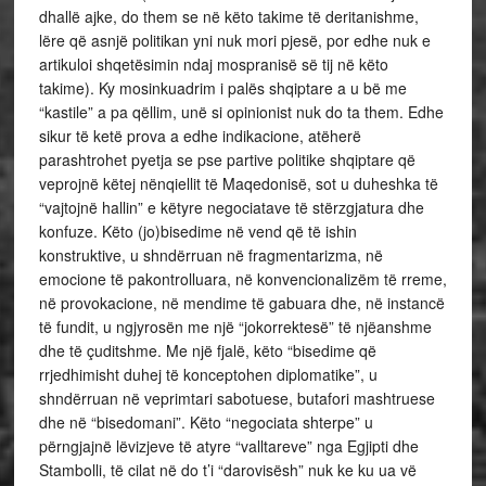
dhallë ajke, do them se në këto takime të deritanishme,
lëre që asnjë politikan yni nuk mori pjesë, por edhe nuk e
artikuloi shqetësimin ndaj mospranisë së tij në këto
takime). Ky mosinkuadrim i palës shqiptare a u bë me
“kastile” a pa qëllim, unë si opinionist nuk do ta them. Edhe
sikur të ketë prova a edhe indikacione, atëherë
parashtrohet pyetja se pse partive politike shqiptare që
veprojnë këtej nënqiellit të Maqedonisë, sot u duheshka të
“vajtojnë hallin” e këtyre negociatave të stërzgjatura dhe
konfuze. Këto (jo)bisedime në vend që të ishin
konstruktive, u shndërruan në fragmentarizma, në
emocione të pakontrolluara, në konvencionalizëm të rreme,
në provokacione, në mendime të gabuara dhe, në instancë
të fundit, u ngjyrosën me një “jokorrektesë” të njëanshme
dhe të çuditshme. Me një fjalë, këto “bisedime që
rrjedhimisht duhej të konceptohen diplomatike”, u
shndërruan në veprimtari sabotuese, butafori mashtruese
dhe në “bisedomani”. Këto “negociata shterpe” u
përngjajnë lëvizjeve të atyre “valltareve” nga Egjipti dhe
Stambolli, të cilat në do t’i “darovisësh” nuk ke ku ua vë