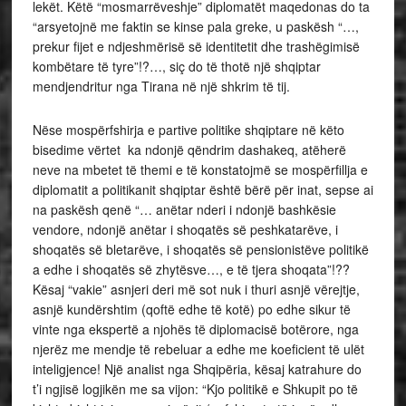
lekët. Këtë “mosmarrëveshje” diplomatët maqedonas do ta
“arsyetojnë me faktin se kinse pala greke, u paskësh “…,
prekur fijet e ndjeshmërisë së identitetit dhe trashëgimisë
kombëtare të tyre”!?…, siç do të thotë një shqiptar
mendjendritur nga Tirana në një shkrim të tij.
Nëse mospërfshirja e partive politike shqiptare në këto
bisedime vërtet ka ndonjë qëndrim dashakeq, atëherë
neve na mbetet të themi e të konstatojmë se mospërfillja e
diplomatit a politikanit shqiptar është bërë për inat, sepse ai
na paskësh qenë “… anëtar nderi i ndonjë bashkësie
vendore, ndonjë anëtar i shoqatës së peshkatarëve, i
shoqatës së bletarëve, i shoqatës së pensionistëve politikë
a edhe i shoqatës së zhytësve…, e të tjera shoqata”!??
Kësaj “vakie” asnjeri deri më sot nuk i thuri asnjë vërejtje,
asnjë kundërshtim (qoftë edhe të kotë) po edhe sikur të
vinte nga ekspertë a njohës të diplomacisë botërore, nga
njerëz me mendje të rebeluar a edhe me koeficient të ulët
inteligjence! Një analist nga Shqipëria, kësaj katrahure do
t’i ngjisë logjikën me sa vijon: “Kjo politikë e Shkupit po të