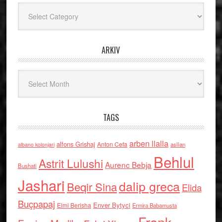
Kategoritë
ARKIV
Arkiv
TAGS
arben llalla
alfons Grishaj
Anton Cefa
asllan
albano kolonjari
Behlul
Astrit Lulushi
Aurenc Bebja
Bushati
Jashari
dalip greca
Beqir Sina
Elida
Buçpapaj
Enver Bytyci
Elmi Berisha
Ermira Babamusta
Frank