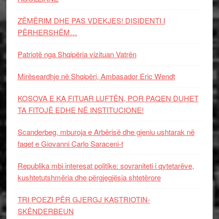
ZËMËRIM DHE PAS VDEKJES! DISIDENTI I
PËRHERSHËM…
Patriotë nga Shqipëria vizituan Vatrën
Mirëseardhje në Shqipëri, Ambasador Eric Wendt
KOSOVA E KA FITUAR LUFTËN, POR PAQEN DUHET
TA FITOJË EDHE NË INSTITUCIONE!
Scanderbeg, mburoja e Arbërisë dhe gjeniu ushtarak në
faqet e Giovanni Carlo Saraceni-t
Republika mbi interesat politike: sovraniteti i qytetarëve,
kushtetutshmëria dhe përgjegjësia shtetërore
TRI POEZI PËR GJERGJ KASTRIOTIN-
SKËNDERBEUN