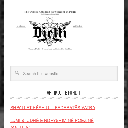
ARTIKUJT E FUNDIT
SHPALLET KËSHILLI I FEDERATËS VATRA
LUMI SI UDHË E NDRYSHIM NË POEZINË
AGOLLIANE