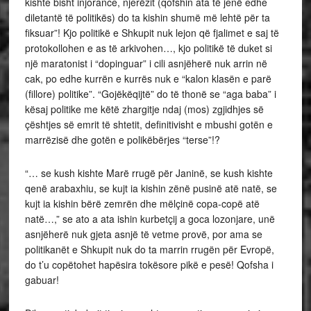
kishte bisht injorance, njerëzit (qofshin ata të jenë edhe
diletantë të politikës) do ta kishin shumë më lehtë për ta
fiksuar”! Kjo politikë e Shkupit nuk lejon që fjalimet e saj të
protokollohen e as të arkivohen…, kjo politikë të duket si
një maratonist i “dopinguar” i cili asnjëherë nuk arrin në
cak, po edhe kurrën e kurrës nuk e “kalon klasën e parë
(fillore) politike”. “Gojëkëqijtë” do të thonë se “aga baba” i
kësaj politike me këtë zhargitje ndaj (mos) zgjidhjes së
çështjes së emrit të shtetit, definitivisht e mbushi gotën e
marrëzisë dhe gotën e polikëbërjes “terse”!?
“… se kush kishte Marë rrugë për Janinë, se kush kishte
qenë arabaxhiu, se kujt ia kishin zënë pusinë atë natë, se
kujt ia kishin bërë zemrën dhe mëlçinë copa-copë atë
natë…,” se ato a ata ishin kurbetçij a goca lozonjare, unë
asnjëherë nuk gjeta asnjë të vetme provë, por ama se
politikanët e Shkupit nuk do ta marrin rrugën për Evropë,
do t’u copëtohet hapësira tokësore pikë e pesë! Qofsha i
gabuar!