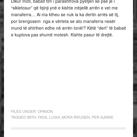
Dikur moti, babait tim i parashtrova pyetjen se pse je i
“sikletosur” që fqinji ynë e kishte mbjellë arrën e vet me
manaferra… Ai ma ktheu se nuk ia ka dertin arrës së tij,
por brengosem nga e vërteta se ato manaferra nesër
mund të shtrihen edhe në arrën tonë!? Këtë “dert” të babait
e kuptova pas shumë motesh. Kishte pasur të drejtë.
FILED UNDER:
OPINION
TAGGED WITH:
FADIL LUSHI
,
MORA RRUGEN
,
PER AJNINE