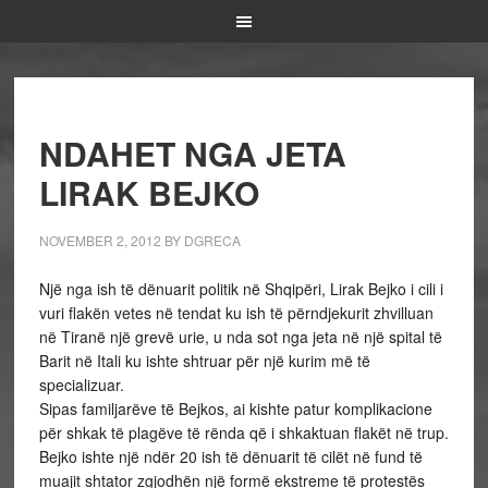
NDAHET NGA JETA
LIRAK BEJKO
NOVEMBER 2, 2012
BY
DGRECA
Një nga ish të dënuarit politik në Shqipëri, Lirak Bejko i cili i
vuri flakën vetes në tendat ku ish të përndjekurit zhvilluan
në Tiranë një grevë urie, u nda sot nga jeta në një spital të
Barit në Itali ku ishte shtruar për një kurim më të
specializuar.
Sipas familjarëve të Bejkos, ai kishte patur komplikacione
për shkak të plagëve të rënda që i shkaktuan flakët në trup.
Bejko ishte një ndër 20 ish të dënuarit të cilët në fund të
muajit shtator zgjodhën një formë ekstreme të protestës