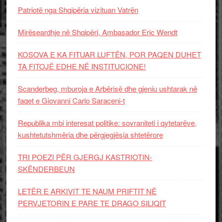
Patriotë nga Shqipëria vizituan Vatrën
Mirëseardhje në Shqipëri, Ambasador Eric Wendt
KOSOVA E KA FITUAR LUFTËN, POR PAQEN DUHET
TA FITOJË EDHE NË INSTITUCIONE!
Scanderbeg, mburoja e Arbërisë dhe gjeniu ushtarak në
faqet e Giovanni Carlo Saraceni-t
Republika mbi interesat politike: sovraniteti i qytetarëve,
kushtetutshmëria dhe përgjegjësia shtetërore
TRI POEZI PËR GJERGJ KASTRIOTIN-
SKËNDERBEUN
LETËR E ARKIVIT TE NAUM PRIFTIT NË
PERVJETORIN E PARE TE DRAGO SILIQIT