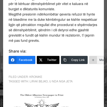
për të kërkuar dëmshpërblimet për vitet e kaluara në
burgjet e diktaturës komuniste.
Megjithë presionin ndërkombëtar qeveria refuzoi të hynte
në bisedime me ta duke këmbëngulur se kishte respektuar
ligjin që përcakton rregullat dhe procedurat e shpërndarjes
së dëmshpërblimit, qëndrim i cili detyroi edhe gjashtë
grevistët e fundit që kishin mundur të rezistonin, t’i jepnin
më pas fund grevës.
Share via:
Facebook
Twitter
Copy Link
More
FILED UNDER:
KRONIKE
TAGGED WITH:
LIRAK BEJKO
,
U NDA NGA JETA