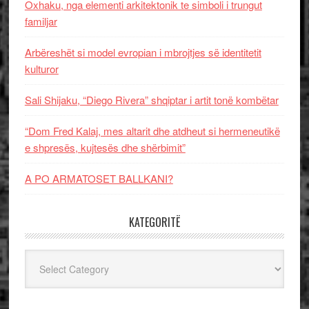
Oxhaku, nga elementi arkitektonik te simboli i trungut
familjar
Arbëreshët si model evropian i mbrojtjes së identitetit
kulturor
Sali Shijaku, “Diego Rivera” shqiptar i artit tonë kombëtar
“Dom Fred Kalaj, mes altarit dhe atdheut si hermeneutikë
e shpresës, kujtesës dhe shërbimit”
A PO ARMATOSET BALLKANI?
KATEGORITË
Kategoritë