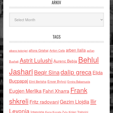
ARKIV
Arkiv
TAGS
arben llalla
alfons Grishaj
Anton Cefa
asllan
albano kolonjari
Behlul
Astrit Lulushi
Aurenc Bebja
Bushati
Jashari
dalip greca
Beqir Sina
Elida
Buçpapaj
Enver Bytyci
Elmi Berisha
Ermira Babamusta
Frank
Eugjen Merlika
Fahri Xharra
shkreli
Ilir
Gezim Llojdia
Fritz radovani
Levonja
Interviste
Kolec Traboini
Keze Kozeta Zylo