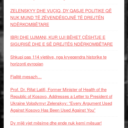
ZELENSKYY DHE VUÇIQ, DY QASJE POLITIKE QË
NUK MUND TË ZËVENDËSOJNË TË DREJTËN
NDËRKOMBËTARE
IBRI DHE UJMANI, KUR UJI BËHET ÇËSHTJE E
SIGURISË DHE E SË DREJTËS NDËRKOMBËTARE
Shkupi pas 114 vjetëve, nga kryeqendra historike te
horizonti evropian
Fjalitë mesazh…
Prof. Dr. Rifat Latifi, Former Minister of Health of the
Republic of Kosovo, Addresses a Letter to President of
Ukraine Volodymyr Zelenskyy: “Every Argument Used
Against Kosovo Has Been Used Against You”
Dy mijë vjet mësime dhe ende nuk kemi mësuar!