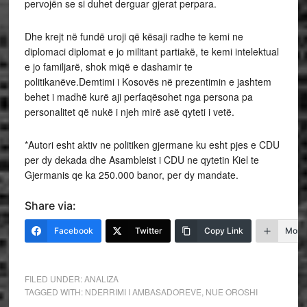
pervojën se si duhet derguar gjerat perpara.
Dhe krejt në fundë uroji që kësaji radhe te kemi ne
diplomaci diplomat e jo militant partiakë, te kemi intelektual
e jo familjarë, shok miqë e dashamir te
politikanëve.Demtimi i Kosovës në prezentimin e jashtem
behet i madhë kurë aji perfaqësohet nga persona pa
personalitet që nukë i njeh mirë asë qyteti i vetë.
*Autori esht aktiv ne politiken gjermane ku esht pjes e CDU
per dy dekada dhe Asambleist i CDU ne qytetin Kiel te
Gjermanis qe ka 250.000 banor, per dy mandate.
Share via:
Facebook
Twitter
Copy Link
More
FILED UNDER:
ANALIZA
TAGGED WITH:
NDERRIMI I AMBASADOREVE
,
NUE OROSHI