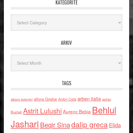
KATEGORITË
Kategoritë
ARKIV
Arkiv
TAGS
arben llalla
alfons Grishaj
Anton Cefa
asllan
albano kolonjari
Behlul
Astrit Lulushi
Aurenc Bebja
Bushati
Jashari
dalip greca
Beqir Sina
Elida