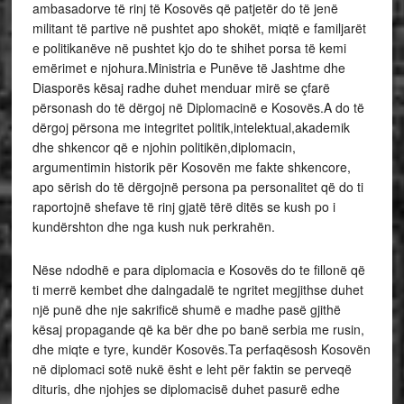
ambasadorve të rinj të Kosovës që patjetër do të jenë
militant të partive në pushtet apo shokët, miqtë e familjarët
e politikanëve në pushtet kjo do te shihet porsa të kemi
emërimet e njohura.Ministria e Punëve të Jashtme dhe
Diasporës kësaj radhe duhet menduar mirë se çfarë
përsonash do të dërgoj në Diplomacinë e Kosovës.A do të
dërgoj përsona me integritet politik,intelektual,akademik
dhe shkencor që e njohin politikën,diplomacin,
argumentimin historik për Kosovën me fakte shkencore,
apo sërish do të dërgojnë persona pa personalitet që do ti
raportojnë shefave të rinj gjatë tërë ditës se kush po i
kundërshton dhe nga kush nuk perkrahën.
Nëse ndodhë e para diplomacia e Kosovës do te fillonë që
ti merrë kembet dhe dalngadalë te ngritet megjithse duhet
një punë dhe nje sakrificë shumë e madhe pasë gjithë
kësaj propagande që ka bër dhe po banë serbia me rusin,
dhe miqte e tyre, kundër Kosovës.Ta perfaqësosh Kosovën
në diplomaci sotë nukë ësht e leht për faktin se perveqë
dituris, dhe njohjes se diplomacisë duhet pasurë edhe