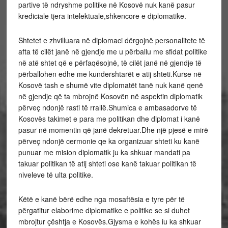
partive të ndryshme politike në Kosovë nuk kanë pasur
krediciale tjera intelektuale,shkencore e diplomatike.
Shtetet e zhvilluara në diplomaci dërgojnë personalitete të
afta të cilët janë në gjendje me u përballu me sfidat politike
në atë shtet që e përfaqësojnë, të cilët janë në gjendje të
përballohen edhe me kundershtarët e atij shteti.Kurse në
Kosovë tash e shumë vite diplomatët tanë nuk kanë qenë
në gjendje që ta mbrojnë Kosovën në aspektin diplomatik
përveç ndonjë rasti të rrallë.Shumica e ambasadorve të
Kosovës takimet e para me politikan dhe diplomat i kanë
pasur në momentin që janë dekretuar.Dhe një pjesë e mirë
përveç ndonjë cermonie qe ka organizuar shteti ku kanë
punuar me mision diplomatik ju ka shkuar mandati pa
takuar politikan të atij shteti ose kanë takuar politikan të
niveleve të ulta politike.
Këtë e kanë bërë edhe nga mosaftësia e tyre për të
përgatitur elaborime diplomatike e politike se si duhet
mbrojtur çështja e Kosovës.Gjysma e kohës iu ka shkuar