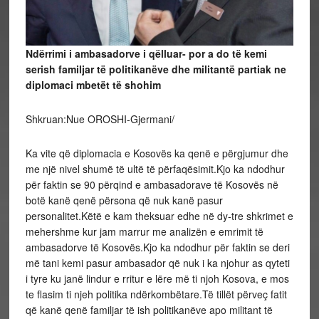
Ndërrimi i ambasadorve i qëlluar- por a do të kemi
serish familjar të politikanëve dhe militantë partiak ne
diplomaci mbetët të shohim
Shkruan:Nue OROSHI-Gjermani/
Ka vite që diplomacia e Kosovës ka qenë e përgjumur dhe
me një nivel shumë të ultë të përfaqësimit.Kjo ka ndodhur
për faktin se 90 përqind e ambasadorave të Kosovës në
botë kanë qenë përsona që nuk kanë pasur
personalitet.Këtë e kam theksuar edhe në dy-tre shkrimet e
mehershme kur jam marrur me analizën e emrimit të
ambasadorve të Kosovës.Kjo ka ndodhur për faktin se deri
më tani kemi pasur ambasador që nuk i ka njohur as qyteti
i tyre ku janë lindur e rritur e lëre më ti njoh Kosova, e mos
te flasim ti njeh politika ndërkombëtare.Të tillët përveç fatit
që kanë qenë familjar të ish politikanëve apo militant të