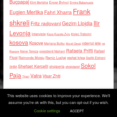
Buçpapaj
Enver Bytyci
Elmi Berisha
Ermira Babamusta
Frank
Eugjen Merlika
Fahri Xharra
shkreli
Ilir
Gezim Llojdia
Fritz radovani
Levonja
Interviste
Kolec Traboini
Keze Kozeta Zylo
kosova
Kosove
nderroi jete
Marjana Bulku
ne
Murat Gecaj
Rafaela Prifti
Rafael
Nene Tereza
Kosove
presidenti Nishani
Floqi
Raimonda Moisiu
Ramiz Lushaj
reshat kripa
Sadik Elshani
Sokol
Shefqet Kercelli
shqiperia
shqiptaret
SHBA
Paja
Vatra
Visar Zhiti
Thaci
This website uses cookies to improve your experience. We'll
assume you're ok with this, but you can opt-out if you wish.
Cookie settings
Log in
ACCEPT