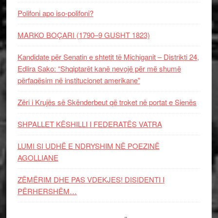
Polifoni apo iso-polifoni?
MARKO BOÇARI (1790–9 GUSHT 1823)
Kandidate për Senatin e shtetit të Michiganit – Distrikti 24,
Edlira Sako: “Shqiptarët kanë nevojë për më shumë
përfaqësim në institucionet amerikane”
Zëri i Krujës së Skënderbeut që troket në portat e Sienës
SHPALLET KËSHILLI I FEDERATËS VATRA
LUMI SI UDHË E NDRYSHIM NË POEZINË
AGOLLIANE
ZËMËRIM DHE PAS VDEKJES! DISIDENTI I
PËRHERSHËM…