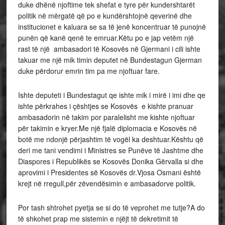
duke dhënë njoftime tek shefat e tyre për kundershtarët
politik në mërgatë që po e kundërshtojnë qeverinë dhe
institucionet e kaluara se sa të jenë koncentruar të punojnë
punën që kanë qenë te emruar.Këtu po e jap vetëm një
rast të një ambasadori të Kosovës në Gjermani i cili ishte
takuar me një mik timin deputet në Bundestagun Gjerman
duke përdorur emrin tim pa me njoftuar fare.
Ishte deputeti i Bundestagut qe ishte mik i mirë i imi dhe qe
ishte përkrahes i çështjes se Kosovës e kishte pranuar
ambasadorin në takim por paralelisht me kishte njoftuar
për takimin e kryer.Me një fjalë diplomacia e Kosovës në
botë me ndonjë përjashtim të vogël ka deshtuar.Kështu që
deri me tani vendimi i Ministres se Punëve të Jashtme dhe
Diaspores i Republikës se Kosovës Donika Gërvalla si dhe
aprovimi i Presidentes së Kosovës dr.Vjosa Osmani është
krejt në rregull,për zëvendësimin e ambasadorve politik.
Por tash shtrohet pyetja se si do të veprohet me tutje?A do
të shkohet prap me sistemin e njëjt të dekretimit të