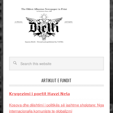
ARTIKUJT E FUNDIT
𝗞𝗿𝘆𝗾𝗲𝘇𝗶𝗺𝗶 𝗶 𝗽𝗼𝗲𝘁𝗶𝘁 𝗛𝗮𝘃𝘇𝗶 𝗡𝗲𝗹𝗮
Kosova dhe dështimi i politikës së jashtme shqiptare: Nga
internacionalja komuniste te globalizmi