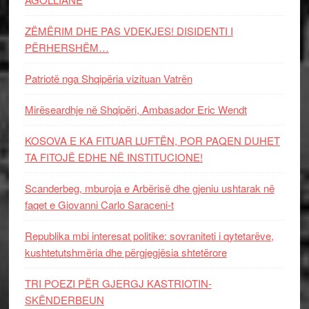
ZËMËRIM DHE PAS VDEKJES! DISIDENTI I
PËRHERSHËM…
Patriotë nga Shqipëria vizituan Vatrën
Mirëseardhje në Shqipëri, Ambasador Eric Wendt
KOSOVA E KA FITUAR LUFTËN, POR PAQEN DUHET
TA FITOJË EDHE NË INSTITUCIONE!
Scanderbeg, mburoja e Arbërisë dhe gjeniu ushtarak në
faqet e Giovanni Carlo Saraceni-t
Republika mbi interesat politike: sovraniteti i qytetarëve,
kushtetutshmëria dhe përgjegjësia shtetërore
TRI POEZI PËR GJERGJ KASTRIOTIN-
SKËNDERBEUN