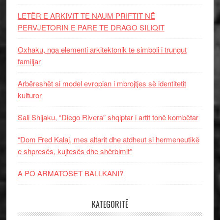
LETËR E ARKIVIT TE NAUM PRIFTIT NË
PERVJETORIN E PARE TE DRAGO SILIQIT
Oxhaku, nga elementi arkitektonik te simboli i trungut
familjar
Arbëreshët si model evropian i mbrojtjes së identitetit
kulturor
Sali Shijaku, “Diego Rivera” shqiptar i artit tonë kombëtar
“Dom Fred Kalaj, mes altarit dhe atdheut si hermeneutikë
e shpresës, kujtesës dhe shërbimit”
A PO ARMATOSET BALLKANI?
KATEGORITË