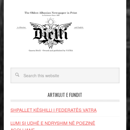
ARTIKUJT E FUNDIT
SHPALLET KËSHILLI I FEDERATËS VATRA
LUMI SI UDHË E NDRYSHIM NË POEZINË
AGOLLIANE