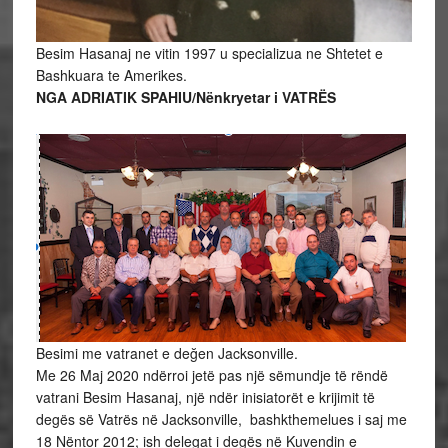
Besim Hasanaj ne vitin 1997 u specializua ne Shtetet e
Bashkuara te Amerikes.
NGA ADRIATIK SPAHIU/Nënkryetar i VATRËS
Besimi me vatranet e değen Jacksonville.
Me 26 Maj 2020 ndërroi jetë pas një sëmundje të rëndë
vatrani Besim Hasanaj, një ndër inisiatorët e krijimit të
degës së Vatrës në Jacksonville, bashkthemelues i saj me
18 Nëntor 2012; ish delegat i degës në Kuvendin e