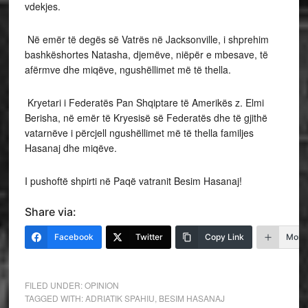
vdekjes.
Në emër të degës së Vatrës në Jacksonville, i shprehim
bashkëshortes Natasha, djemëve, niëpër e mbesave, të
afërmve dhe miqëve, ngushëllimet më të thella.
Kryetari i Federatës Pan Shqiptare të Amerikës z. Elmi
Berisha, në emër të Kryesisë së Federatës dhe të gjithë
vatarnëve i përcjell ngushëllimet më të thella familjes
Hasanaj dhe miqëve.
I pushoftë shpirti në Paqë vatranit Besim Hasanaj!
Share via:
Facebook
Twitter
Copy Link
More
FILED UNDER:
OPINION
TAGGED WITH:
ADRIATIK SPAHIU
,
BESIM HASANAJ