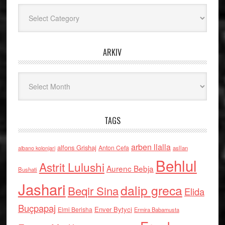
Kategoritë
ARKIV
Arkiv
TAGS
arben llalla
alfons Grishaj
Anton Cefa
asllan
albano kolonjari
Behlul
Astrit Lulushi
Aurenc Bebja
Bushati
Jashari
dalip greca
Beqir Sina
Elida
Buçpapaj
Enver Bytyci
Elmi Berisha
Ermira Babamusta