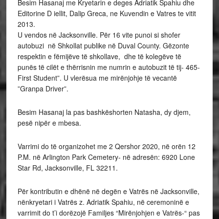
Besim Hasanaj me Kryetarin e deges Adriatik Spahiu dhe
Editorine D iellit, Dalip Greca, ne Kuvendin e Vatres te vitit
2013.
U vendos në Jacksonville. Për 16 vite punoi si shofer
autobuzi në Shkollat publike në Duval County. Gëzonte
respektin e fëmijëve të shkollave, dhe të kolegëve të
punës të cilët e thërrisnin me numrin e autobuzit të tij- 465-
First Student”. U vlerësua me mirënjohje të vecantë
”Granpa Driver”.
Besim Hasanaj la pas bashkëshorten Natasha, dy djem,
pesë nipër e mbesa.
Varrimi do të organizohet me 2 Qershor 2020, në orën 12
P.M. në Arlington Park Cemetery- në adresën: 6920 Lone
Star Rd, Jacksonville, FL 32211.
Për kontributin e dhënë në degën e Vatrës në Jacksonville,
nënkryetari i Vatrës z. Adriatik Spahiu, në ceremoninë e
varrimit do t’i dorëzojë Familjes “Mirënjohjen e Vatrës-“ pas