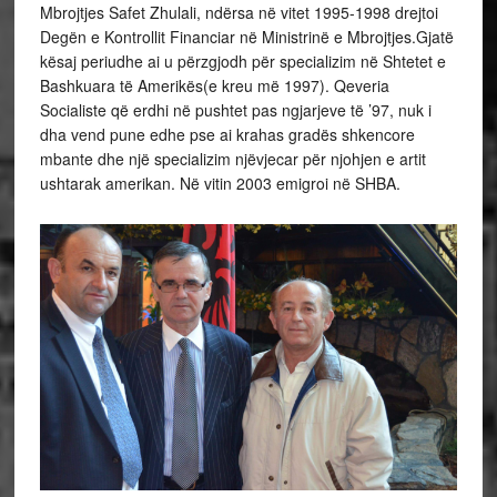
Mbrojtjes Safet Zhulali, ndërsa në vitet 1995-1998 drejtoi
Degën e Kontrollit Financiar në Ministrinë e Mbrojtjes.Gjatë
kësaj periudhe ai u përzgjodh për specializim në Shtetet e
Bashkuara të Amerikës(e kreu më 1997). Qeveria
Socialiste që erdhi në pushtet pas ngjarjeve të ’97, nuk i
dha vend pune edhe pse ai krahas gradës shkencore
mbante dhe një specializim njëvjecar për njohjen e artit
ushtarak amerikan. Në vitin 2003 emigroi në SHBA.