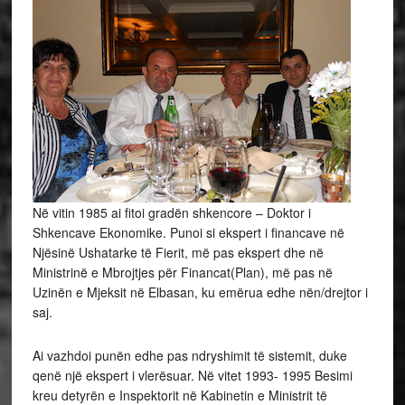
Në vitin 1985 ai fitoi gradën shkencore – Doktor i
Shkencave Ekonomike. Punoi si ekspert i financave në
Njësinë Ushatarke të Fierit, më pas ekspert dhe në
Ministrinë e Mbrojtjes për Financat(Plan), më pas në
Uzinën e Mjeksit në Elbasan, ku emërua edhe nën/drejtor i
saj.
Ai vazhdoi punën edhe pas ndryshimit të sistemit, duke
qenë një ekspert i vlerësuar. Në vitet 1993- 1995 Besimi
kreu detyrën e Inspektorit në Kabinetin e Ministrit të