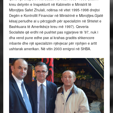
kreu detyrën e Inspektorit në Kabinetin e Ministrit të
Mbrojtjes Safet Zhulali, ndërsa në vitet 1995-1998 drejtoi
Degën e Kontrollit Financiar në Ministrinë e Mbrojtjes.Gjatë
kësaj periudhe ai u përzgjodh për specializim në Shtetet e
Bashkuara të Amerikës(e kreu më 1997). Qeveria
Socialiste që erdhi në pushtet pas ngjarjeve të ’97, nuk i
dha vend pune edhe pse ai krahas gradës shkencore
mbante dhe një specializim njëvjecar për njohjen e artit
ushtarak amerikan. Në vitin 2003 emigroi në SHBA.