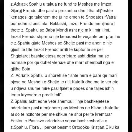
z.Adriatik Spahiu u takua ne fund te Meshes me Imzot
Gjergj Frendo dhe pasi u prezantua dhe i tha atij”eshte
kenaqesi qe takohem me ju ne emen te Shoqates “Vatra”
por edhe si besimtar Bektashi, Imzot Frendo menjihere i
thote z. Spahiu se Baba Mondi asht nje mik i mir i imi.
Imzot Frendo shprehu nje kenaqesi te veçante per pranine
e z.Spahiu gjate Meshes se Shejte pasi me anen e nje
gjesti te tille Imzot Frendo arriti te kuptonte se per
Shqiptaret bashkejetesa nderfetare asht diçka ma se
normale por qe duhet vlersue dhe marr shembull nga e
gjithe Bota.
Z. Adriatik Spahiu u shpreh se “ishte hera e pare qe marr
pjese ne Meshen e Shejte te ritit Katolik dhe me te vertete
u ndjeva shume mire pasi fjalet e paqes dhe faljes ishin
tema kryesore e predikimit”.
Z.Spahiu asht edhe vete shembull i nje bashkejetese
nderfetare pasi menjehere pas Meshes ne Kishen Katolike
ai do te nxitonte per me shkue ne shpi per te kremtuar
Festen e Pashkve ortodokse sepse bashkeshortja e
z.Spahiu, Flora , i perket besimit Ortodoks-Kristjan.E ku ka