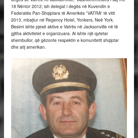
18 Nëntor 2012; ish delegat i degës në Kuvendin e
Federatës Pan-Shqiptare të Amerikës ”VATRA” të vitit
2013, mbajtur në Regency Hotel, Yonkers, Neë York.
Besimi ishte pjesë aktive e Vatrës në Jacksonville në të
gjitha aktivitetet e organizuara. Ai ishte një qytetar
shembullor, që gëzonte respektin e komunitetit shqiptar
dhe atij amerikan.