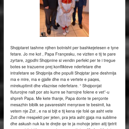
Shqiptaret tashme njihen botnisht per bashkejetesen e tyne
fetare. Jo me kot , Papa Françesku, ne viziten e tij te pare
zyrtare, zgjodhi Shqipnine si vendin perfekt per te i tregue
botes se trazueme prej konflikteve nderfetare dhe
intrafetare se Shqipnija dhe populli Shqiptar jane deshmija
ma e mire, ma e gjalle dhe ma e vertete e paqes,
mirekuptimit dhe vllaznise nderfetare. “ Shqiponjat
fluturojne nalt por ato kurre se harrojne folene e vet”-u
shpreh Papa. Me kete thanje, Papa donte te perçonte
mesazhin biblik se pavaresisht menyrave te besimit, ka
vetem nje Zot , e na si bijt e tij kena nje folé qe asht vete
Zoti dhe rrespekti per jeten, pra jeta asht gjaja ma sublime
dhe askush nuk ka te drejte qe te ja mohoje jeten atij tjetrit