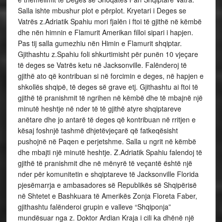
Salla ishte mbushur plot e përplot. Kryetari i Deges se
Vatrës z.Adriatik Spahiu mori fjalën i ftoi të gjithë në këmbë
dhe nën himnin e Flamurit Amerikan filloi sipari i hapjen.
Pas tij salla gumezhiu nën Himin e Flamurit shqiptar.
Gjithashtu z.Spahiu foli shkurtimisht për punën 10 vjeçare
të deges se Vatrës ketu në Jacksonville. Falënderoj të
gjithë ato që kontribuan si në forcimin e deges, në hapjen e
shkollës shqipë, të deges së grave etj. Gjithashtu ai ftoi të
gjithë të pranishmit të ngrihen në këmbë dhe të mbajnë një
minutë heshtje në nder të të gjithë atyre shqiptareve
anëtare dhe jo antarë të deges që kontribuan në rritjen e
kësaj foshnjë tashmë dhjetëvjeçarë që fatkeqësisht
pushojnë në Paqen e perjetshme. Salla u ngrit në këmbë
dhe mbajti një minutë heshtje. Z.Adriatik Spahiu falendoj të
gjithë të pranishmit dhe në mënyrë të veçantë është një
nder për komunitetin e shqiptareve të Jacksonville Florida
pjesëmarrja e ambasadores së Republikës së Shqipërisë
në Shtetet e Bashkuara të Amerikës Zonja Floreta Faber,
gjithashtu falënderoi grupin e valleve “Shqiponja”
mundësuar nga z. Doktor Ardian Kraja i cili ka dhënë një