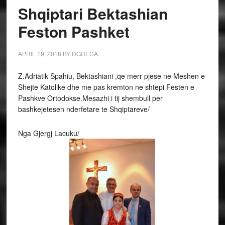
Shqiptari Bektashian
Feston Pashket
APRIL 19, 2018
BY
DGRECA
Z.Adriatik Spahiu, Bektashiani ,qe merr pjese ne Meshen e
Shejte Katolike dhe me pas kremton ne shtepi Festen e
Pashkve Ortodokse.Mesazhi i tij shembull per
bashkejetesen nderfetare te Shqiptareve/
Nga Gjergj Lacuku/