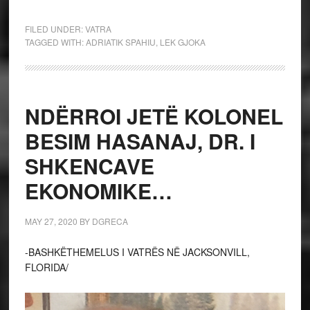
FILED UNDER:
VATRA
TAGGED WITH:
ADRIATIK SPAHIU
,
LEK GJOKA
NDËRROI JETË KOLONEL
BESIM HASANAJ, DR. I
SHKENCAVE
EKONOMIKE…
MAY 27, 2020
BY
DGRECA
-BASHKËTHEMELUS I VATRËS NË JACKSONVILL,
FLORIDA/