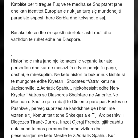
Katolike per ti tregue Fuqive te medha se Shqiptaret jane
dhe kan identitet Europian e nuk jan turq siç mundohej ti
paraqiste shpesh here Serbia dhe kelyshet e saj.
Bashkejetesa dhe rrespekti nderfetar asht ruejt dhe
vazhdon te ruhet edhe ne Diaspore.
.
Historine e mira jane nje kenaqesi e veçante kur ato
perseriten dhe kur ne mesazhin e tyne percjellin paqe,
dashni, e mirekuptim. Ne kete histori te bukur nuk kishte si
te mungonte edhe Kryetari i Shoqates “Vatra” ketu ne
Jacksonville, z.Adriatik Spahiu., njekohesisht edhe Nen-
Kryetar i Vatres se Diaspores Shqiptare ne Amerike.Ne
Meshen e Shejte qe u mbajt te Dielen e pare pas Festes se
Pashkve , perveç suprizes se kandshme qe i bani me
viziten e tij Komunitetit tone Shkelqesia e Tij, Arqipeshkvi i
Dioçezes Tiranë-Durres, Imzot Gjergj Frendo, gjitheashtu
nuk mund te mos permendim edhe viziten dhe
pjesemarrjen ne kete Meshe te z.Adriatik Spahiu. Kur