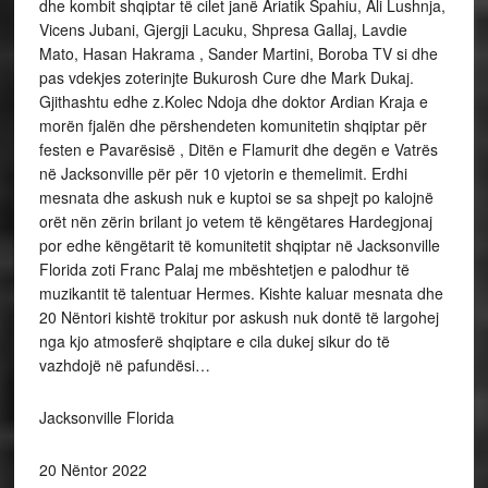
dhe kombit shqiptar të cilet janë Ariatik Spahiu, Ali Lushnja,
Vicens Jubani, Gjergji Lacuku, Shpresa Gallaj, Lavdie
Mato, Hasan Hakrama , Sander Martini, Boroba TV si dhe
pas vdekjes zoterinjte Bukurosh Cure dhe Mark Dukaj.
Gjithashtu edhe z.Kolec Ndoja dhe doktor Ardian Kraja e
morën fjalën dhe përshendeten komunitetin shqiptar për
festen e Pavarësisë , Ditën e Flamurit dhe degën e Vatrës
në Jacksonville për për 10 vjetorin e themelimit. Erdhi
mesnata dhe askush nuk e kuptoi se sa shpejt po kalojnë
orët nën zërin brilant jo vetem të këngëtares Hardegjonaj
por edhe këngëtarit të komunitetit shqiptar në Jacksonville
Florida zoti Franc Palaj me mbështetjen e palodhur të
muzikantit të talentuar Hermes. Kishte kaluar mesnata dhe
20 Nëntori kishtë trokitur por askush nuk dontë të largohej
nga kjo atmosferë shqiptare e cila dukej sikur do të
vazhdojë në pafundësi…
Jacksonville Florida
20 Nëntor 2022