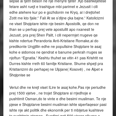
sepse ai tjetri beson ne nje menyre tjeter .Kjo bashkejetese
fetare asht ruejt e trashigue mbi parimet e Jezusit i cili
edhe atehere kur po e gozhdonin ne Kryq, ai i drejtohet
Zotit me kto fjale:” Fali At se s’dijne çka bajne.” Katolicizmi
ne viset Shqiptare ishte nje besim Apostolik, qe don ne
than se u perhap prej vete apostullit apo nxanesit te
Jezusit, pra prej Shen Palit, i cili nepermjet rrugeve qe
kishte ndertue Perandoria Anti-Kristiane Romake,ai do
predikonte Ungjillin edhe ne popullsine Shqiptare te asaj
kohe e sidomos ne qendrat e banume perkrah rruges se
njoftun “Egnatia.” Keshtu thuhet se vitin 41 pas Krishtit ne
Durres kishte rreth 60 familje Kristiane. Shume shpejt pra
Kristianizmi do perhapej ne Ulpjane( Kosovë) , ne Alpet e
Shqipnise se
Veriut dhe ne krejt viset ILire te asaj kohe.Pas nje periudhe
prej 1500 vjetve , ne trojet Shqiptare si rrjedhoje e
pushtimit Osman,do te vinte e dhe besimi musliman. Te nje
pjese e Shqiptarve besimi musliman ishte siperfaqesor pasi
ishte nje akt politik dhe ekonomik per ti mbijetue kushteve
te pushtimin otoman . Sundimi gati 500 vjeçar sikurse e