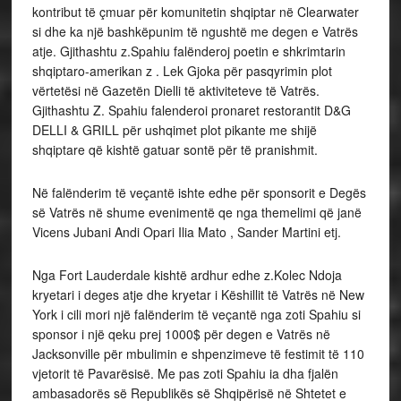
kontribut të çmuar për komunitetin shqiptar në Clearwater
si dhe ka një bashkëpunim të ngushtë me degen e Vatrës
atje. Gjithashtu z.Spahiu falënderoj poetin e shkrimtarin
shqiptaro-amerikan z . Lek Gjoka për pasqyrimin plot
vërtetësi në Gazetën Dielli të aktiviteteve të Vatrës.
Gjithashtu Z. Spahiu falenderoi pronaret restorantit D&G
DELLI & GRILL për ushqimet plot pikante me shijë
shqiptare që kishtë gatuar sontë për të pranishmit.
Në falënderim të veçantë ishte edhe për sponsorit e Degës
së Vatrës në shume evenimentë qe nga themelimi që janë
Vicens Jubani Andi Opari Ilia Mato , Sander Martini etj.
Nga Fort Lauderdale kishtë ardhur edhe z.Kolec Ndoja
kryetari i deges atje dhe kryetar i Këshillit të Vatrës në New
York i cili mori një falënderim të veçantë nga zoti Spahiu si
sponsor i një qeku prej 1000$ për degen e Vatrës në
Jacksonville për mbulimin e shpenzimeve të festimit të 110
vjetorit të Pavarësisë. Me pas zoti Spahiu ia dha fjalën
ambasadorës së Republikës së Shqipërisë në Shtetet e