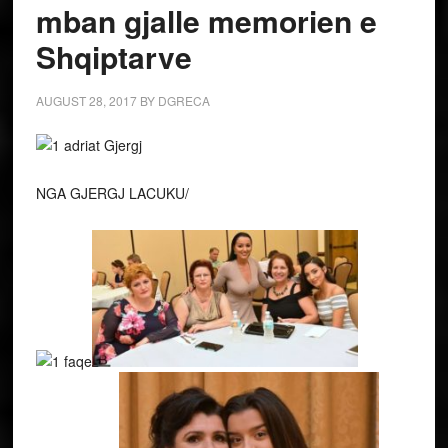
mban gjalle memorien e
Shqiptarve
AUGUST 28, 2017
BY
DGRECA
NGA GJERGJ LACUKU/