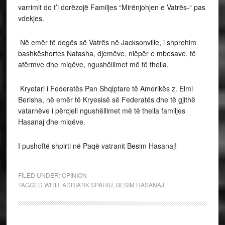
varrimit do t’i dorëzojë Familjes “Mirënjohjen e Vatrës-“ pas
vdekjes.
Në emër të degës së Vatrës në Jacksonville, i shprehim
bashkëshortes Natasha, djemëve, niëpër e mbesave, të
afërmve dhe miqëve, ngushëllimet më të thella.
Kryetari i Federatës Pan Shqiptare të Amerikës z. Elmi
Berisha, në emër të Kryesisë së Federatës dhe të gjithë
vatarnëve i përcjell ngushëllimet më të thella familjes
Hasanaj dhe miqëve.
I pushoftë shpirti në Paqë vatranit Besim Hasanaj!
FILED UNDER:
OPINION
TAGGED WITH:
ADRIATIK SPAHIU
,
BESIM HASANAJ