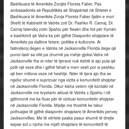
Bashkuara të Amerikës Zonjës Floreta Faber. Pas
ambasadorës së Republikës së Shqipërisë në Shtetet e
Bashkuara të Amerikës Zonja Floreta Faber fjalën e mori
Shefit të Kabinetit të Vatrës zoti Dr. Pashko R. Camaj, Dr.
Camaj falendoj zotin Spahiu për ftesën dhe foli për frymën
e bashkimit që Vatra ka për gjithë Diasporën shqiptare të
Amerikës pa dallime fetare, politike e kulturore. Ai
falënderoj degen e Vatrës në Jacksonville Florida dege që
punoi tash sa vitë pa zhurmë pa rrahje gjoksi.Vatra në
Jacksonville tha ai nder të tjerave nuk është si ajo pula që
polli një veze dhe i gjithë fshati e merr vesh por si peshku
që ben miliona veze në heshtje. Nder të tjera ajo tha se
ngelur shumë e suprizuar nga vizita e komunitetit shqiptar
në Jacksonville Florida. Dikur kisha vetem një kontakt në
Jacksonville me kryetarin aktual të Vatrës z.Spahiu i cili
gjithmonë me ka ftuar për të vizituar komunitetin shqiptar
në Jacksonville Florida. Madje me thoshtë ke takur
pothuajse të gjithë diasporën shqiptare të Amerikës perveç
Jacksonvilles. Me të vërtete paska pasur shumë të drejte
sepse sot u njoha me mjaft shqiptare të komunitetit të