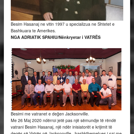
Besim Hasanaj ne vitin 1997 u specializua ne Shtetet e
Bashkuara te Amerikes.
NGA ADRIATIK SPAHIU/Nënkryetar i VATRËS
Besimi me vatranet e değen Jacksonville.
Me 26 Maj 2020 ndërroi jetë pas një sëmundje të rëndë
vatrani Besim Hasanaj, një ndër inisiatorët e krijimit të
degës së Vatrës në Jacksonville, bashkthemelues i saj me