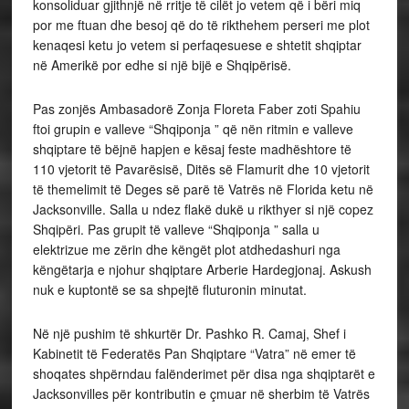
konsoliduar gjithnjë në rritje të cilët jo vetem që i bëri miq
por me ftuan dhe besoj që do të rikthehem perseri me plot
kenaqesi ketu jo vetem si perfaqesuese e shtetit shqiptar
në Amerikë por edhe si një bijë e Shqipërisë.
Pas zonjës Ambasadorë Zonja Floreta Faber zoti Spahiu
ftoi grupin e valleve “Shqiponja ” që nën ritmin e valleve
shqiptare të bëjnë hapjen e kësaj feste madhështore të
110 vjetorit të Pavarësisë, Ditës së Flamurit dhe 10 vjetorit
të themelimit të Deges së parë të Vatrës në Florida ketu në
Jacksonville. Salla u ndez flakë dukë u rikthyer si një copez
Shqipëri. Pas grupit të valleve “Shqiponja ” salla u
elektrizue me zërin dhe këngët plot atdhedashuri nga
këngëtarja e njohur shqiptare Arberie Hardegjonaj. Askush
nuk e kuptontë se sa shpejtë fluturonin minutat.
Në një pushim të shkurtër Dr. Pashko R. Camaj, Shef i
Kabinetit të Federatës Pan Shqiptare “Vatra” në emer të
shoqates shpërndau falënderimet për disa nga shqiptarët e
Jacksonvilles për kontributin e çmuar në sherbim të Vatrës