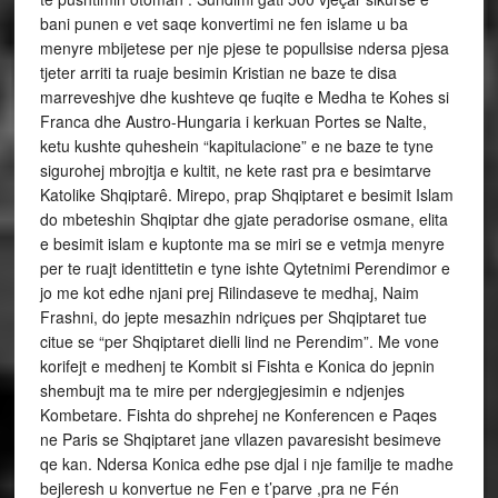
bani punen e vet saqe konvertimi ne fen islame u ba
menyre mbijetese per nje pjese te popullsise ndersa pjesa
tjeter arriti ta ruaje besimin Kristian ne baze te disa
marreveshjve dhe kushteve qe fuqite e Medha te Kohes si
Franca dhe Austro-Hungaria i kerkuan Portes se Nalte,
ketu kushte quheshein “kapitulacione” e ne baze te tyne
sigurohej mbrojtja e kultit, ne kete rast pra e besimtarve
Katolike Shqiptarê. Mirepo, prap Shqiptaret e besimit Islam
do mbeteshin Shqiptar dhe gjate peradorise osmane, elita
e besimit islam e kuptonte ma se miri se e vetmja menyre
per te ruajt identittetin e tyne ishte Qytetnimi Perendimor e
jo me kot edhe njani prej Rilindaseve te medhaj, Naim
Frashni, do jepte mesazhin ndriçues per Shqiptaret tue
citue se “per Shqiptaret dielli lind ne Perendim”. Me vone
korifejt e medhenj te Kombit si Fishta e Konica do jepnin
shembujt ma te mire per ndergjegjesimin e ndjenjes
Kombetare. Fishta do shprehej ne Konferencen e Paqes
ne Paris se Shqiptaret jane vllazen pavaresisht besimeve
qe kan. Ndersa Konica edhe pse djal i nje familje te madhe
bejleresh u konvertue ne Fen e t’parve ,pra ne Fén