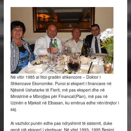
Në vitin 1985 ai fitoi gradën shkencore – Doktor i
Shkencave Ekonomike. Punoi si ekspert i financave në
Njësinë Ushatarke të Fierit, më pas ekspert dhe në
Ministrinë e Mbrojtjes për Financat(Plan), më pas në
Uzinën e Mjeksit në Elbasan, ku emërua edhe nën/drejtor i
saj.
Ai vazhdoi punën edhe pas ndryshimit të sistemit, duke
qenë një ekspert i vlerësuar. Në vitet 1993- 1995 Besimi