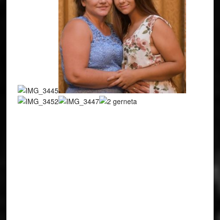
Sa here qe na jepet rasti te shkruajme per ” Vatren ”
Shqiptare, patjeter qe duhet te ndalojme per nji çast , te
marrim fryme thelle, ne menyre qe te kujtojme dy Viganet e
Medhaj te Kombit tone; Nolin e Konicen.Diplomacia e tyne
nga jashte se bashku me Burrat e tjere te pendes dhe
pushkes si Luigj Gurakuqi, Imzot Nikollë Kaçorri , Ded Gjo
Luli e Isa Boletini , do te hidhnin themelet e Shtetit Shqiptar
pothujse pas 500 vjetve ronbimi prej Perandorise Osmane.