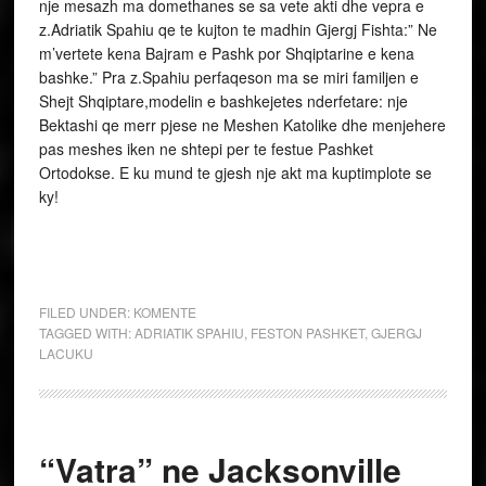
nje mesazh ma domethanes se sa vete akti dhe vepra e
z.Adriatik Spahiu qe te kujton te madhin Gjergj Fishta:” Ne
m’vertete kena Bajram e Pashk por Shqiptarine e kena
bashke.” Pra z.Spahiu perfaqeson ma se miri familjen e
Shejt Shqiptare,modelin e bashkejetes nderfetare: nje
Bektashi qe merr pjese ne Meshen Katolike dhe menjehere
pas meshes iken ne shtepi per te festue Pashket
Ortodokse. E ku mund te gjesh nje akt ma kuptimplote se
ky!
FILED UNDER:
KOMENTE
TAGGED WITH:
ADRIATIK SPAHIU
,
FESTON PASHKET
,
GJERGJ
LACUKU
“Vatra” ne Jacksonville