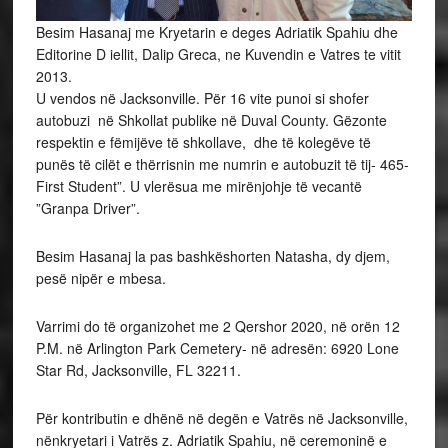
Besim Hasanaj me Kryetarin e deges Adriatik Spahiu dhe
Editorine D iellit, Dalip Greca, ne Kuvendin e Vatres te vitit
2013.
U vendos në Jacksonville. Për 16 vite punoi si shofer
autobuzi në Shkollat publike në Duval County. Gëzonte
respektin e fëmijëve të shkollave, dhe të kolegëve të
punës të cilët e thërrisnin me numrin e autobuzit të tij- 465-
First Student”. U vlerësua me mirënjohje të vecantë
”Granpa Driver”.
Besim Hasanaj la pas bashkëshorten Natasha, dy djem,
pesë nipër e mbesa.
Varrimi do të organizohet me 2 Qershor 2020, në orën 12
P.M. në Arlington Park Cemetery- në adresën: 6920 Lone
Star Rd, Jacksonville, FL 32211.
Për kontributin e dhënë në degën e Vatrës në Jacksonville,
nënkryetari i Vatrës z. Adriatik Spahiu, në ceremoninë e