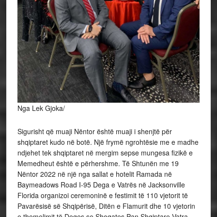
Nga Lek Gjoka/
Sigurisht që muaji Nëntor është muaji i shenjtë për
shqiptaret kudo në botë. Një frymë ngrohtësie me e madhe
ndjehet tek shqiptaret në mergim sepse mungesa fizikë e
Memedheut është e përhershme. Të Shtunën me 19
Nëntor 2022 në një nga sallat e hotelit Ramada në
Baymeadows Road I-95 Dega e Vatrës në Jacksonville
Florida organizoi ceremoninë e
festimit të 110 vjetorit të
Pavarësisë së Shqipërisë, Ditën e Flamurit dhe 10 vjetorin
e themelimit të Deges se Shoqates Pan Shqiptare Vatra.