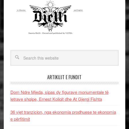
ARTIKUJT E FUNDIT
Dom Ndre Mjeda, sipas dy figurave monumentale të
letrave shqipe, Ernest Koliqit dhe At Gjergj Fishta
36 vjet tranzicion, nga ekonomia prodhuese te ekonomia
e përfitimit