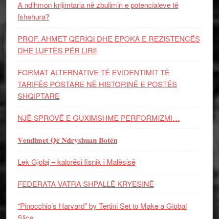
A ndihmon krijimtaria në zbulimin e potencialeve të
fshehura?
PROF. AHMET QERIQI DHE EPOKA E REZISTENCЁS
DHE LUFTЁS PЁR LIRI!
FORMAT ALTERNATIVE TË EVIDENTIMIT TË
TARIFËS POSTARE NË HISTORINË E POSTËS
SHQIPTARE
NJË SPROVË E GUXIMSHME PERFORMIZMI…
𝐕𝐞𝐧𝐝𝐢𝐦𝐞𝐭 𝐐𝐞̈ 𝐍𝐝𝐫𝐲𝐬𝐡𝐮𝐚𝐧 𝐁𝐨𝐭𝐞̈𝐧
Lek Gjolaj – kalorësi fisnik i Malësisë
FEDERATA VATRA SHPALLË KRYESINË
“Pinocchio’s Harvard” by Tertini Set to Make a Global
Slice