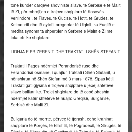
tonë kundër qarqeve shoviniste sllave, të Serbisë e të Malit
të Zi, për mbrojtjen e trojeve shqiptare të Kosovës
Verilindore , të Plavës, të Gucisë, të Hotit, të Grudës, të
Kelmendit dhe të qytetit bregdetar të Ulqinit, ku Fuqitë e
mëdha synonin ta shpërblenin Serbinë e Malin e Zi me
toka etnike shqiptare.
LIDHJA E PRIZERENIT DHE TRAKTATI I SHËN STEFANIT
Traktati i Paqes ndërmjet Perandorisë ruse dhe
Perandorisë osmane, i quajtur Traktati i Shën Stefanit, u
nënshkrua në Shën Stefan më 3 mars 1878. Sipas këtij
Traktati gati gjysma e trojeve shqiptare u jepej shteteve
sllave ballkanike. Trojet shqiptare do të copëtoheshin
ndërmjet katër shteteve të huaja: Greqisë, Bullgarisë,
Serbisë dhe Malit Zi.
Bullgaria do të merrte, përveç të tjerash, edhe krahinat
shqiptare të Korçës, të Bilishtit, të Pogradecit, të Strugës, të
Dibrës, të Kërçovës, të Gostivarit, të Tetovës, të Shkupit, të