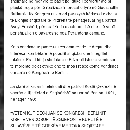
shqiptare në mënyre të padrejtë, duke i përdorur ato si
plaçkë tregu për të realizuar interesat e tyre në Gadishullin
Ballkanik. Ky Kongres nuk mori parasysh kërkesat e drejta
të Lidhjes shqiptare të Prizrenit të përfaqësuar nga patrioti
Avdyl Frashëri, për realizimin e autonomisë dhe më vonë
për shpalljen e pavarësisë nga Perandoria osmane.
Këto vendime të padrejta i cenonin rëndë të drejtat dhe
interesat kombëtare të popullit shqiptar dhe integritet
tokësor. Pra, Lidhja shqiptare e Prizrenit ishte e vendosur
të mbronte trojet etnike dhe të mos i respektonte vendimet
e marra në Kongresin e Berlinit.
Ja çfarë shkruan intelektuali dhe patrioti Kostë Çekrezi në
veprën e tij “Histori e Shqipërisë” botuar në Boston, 1921,
në faqen 190:
“VETËM KUR DËGJUAN SE KONGRESI I BERLINIT
KISHTE VENDOSUR TË ZGJERONTE KUFIJTË E
SLLAVËVE E TË GREKËVE ME TOKA SHQIPTARE….