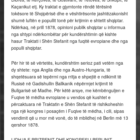
Kaçanikut etj. Ky traktat e gjymtonte rëndë tërësinë
tokësore të Shqipërisë dhe e vështirësonte jashtëzakonisht
shumë luftën e popullit tonë për krijimin e shtetit shqiptar.
Ndërkaq, në prill 1878, opinioni publik shqiptar u informua
nga shtypi ndërkombëtar për kundërshtimin që kishte
hasur Traktati i Shën Stefanit nga fuqitë evropiane dhe nga
populli shqiptar.
Për hir të së vërtetës, kundërshtim serioz pati vetëm nga
dy shtete: nga Anglia dhe nga Austro-Hungaria, të
shqetësuara së tepërmi nga rritja e shpejtë e ndikimit të
Rusisë në Gadishullin Ballkanik nëpërmjet krijimit të
Bullgarisë së Madhe. Për këtë arsye, me këmbënguljen e
Fuqive të mëdha evropiane u vendos që kushtet e
përcaktuara në Traktatin e Shën Stefanit të rishikoheshin
nga një kongres i posaçëm i Fuqive të mëdha, i cili, sipas
vendimit që u mor më vonë, do të mblidhej në Berlin më 13
qershor 1878.
LIDHJA E PRIZRENIT DHE KONGRESI I BERLINIT