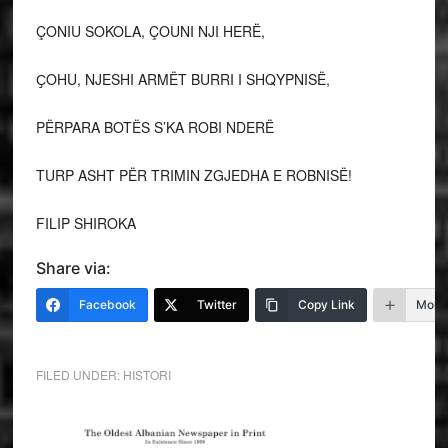
ÇONIU SOKOLA, ÇOUNI NJI HERË,
ҪOHU, NJESHI ARMËT BURRI I SHQYPNISË,
PËRPARA BOTËS S’KA ROBI NDERË
TURP ASHT PËR TRIMIN ZGJEDHA E ROBNISË!
FILIP SHIROKA
Share via:
Facebook
Twitter
Copy Link
More
FILED UNDER:
HISTORI