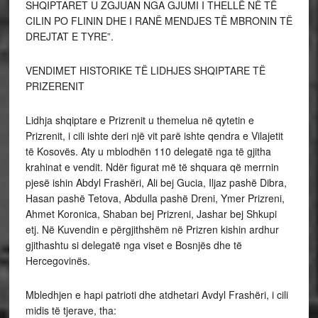
SHQIPTARET U ZGJUAN NGA GJUMI I THELLË NË TË
CILIN PO FLININ DHE I RANË MENDJES TË MBRONIN TË
DREJTAT E TYRE”.
VENDIMET HISTORIKE TË LIDHJES SHQIPTARE TË
PRIZERENIT
Lidhja shqiptare e Prizrenit u themelua në qytetin e
Prizrenit, i cili ishte deri një vit parë ishte qendra e Vilajetit
të Kosovës. Aty u mblodhën 110 delegatë nga të gjitha
krahinat e vendit. Ndër figurat më të shquara që merrnin
pjesë ishin Abdyl Frashëri, Ali bej Gucia, Iljaz pashë Dibra,
Hasan pashë Tetova, Abdulla pashë Dreni, Ymer Prizreni,
Ahmet Koronica, Shaban bej Prizreni, Jashar bej Shkupi
etj. Në Kuvendin e përgjithshëm në Prizren kishin ardhur
gjithashtu si delegatë nga viset e Bosnjës dhe të
Hercegovinës.
Mbledhjen e hapi patrioti dhe atdhetari Avdyl Frashëri, i cili
midis të tjerave, tha: