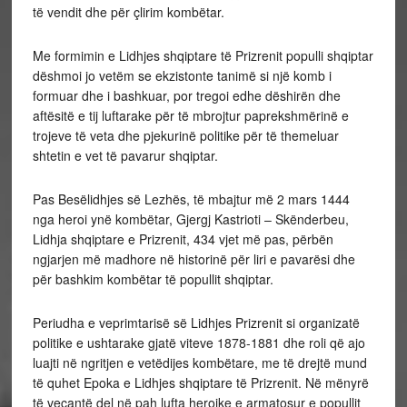
të vendit dhe për çlirim kombëtar.
Me formimin e Lidhjes shqiptare të Prizrenit populli shqiptar
dëshmoi jo vetëm se ekzistonte tanimë si një komb i
formuar dhe i bashkuar, por tregoi edhe dëshirën dhe
aftësitë e tij luftarake për të mbrojtur paprekshmërinë e
trojeve të veta dhe pjekurinë politike për të themeluar
shtetin e vet të pavarur shqiptar.
Pas Besëlidhjes së Lezhës, të mbajtur më 2 mars 1444
nga heroi ynë kombëtar, Gjergj Kastrioti – Skënderbeu,
Lidhja shqiptare e Prizrenit, 434 vjet më pas, përbën
ngjarjen më madhore në historinë për liri e pavarësi dhe
për bashkim kombëtar të popullit shqiptar.
Periudha e veprimtarisë së Lidhjes Prizrenit si organizatë
politike e ushtarake gjatë viteve 1878-1881 dhe roli që ajo
luajti në ngritjen e vetëdijes kombëtare, me të drejtë mund
të quhet Epoka e Lidhjes shqiptare të Prizrenit. Në mënyrë
të veçantë del në pah lufta heroike e armatosur e popullit