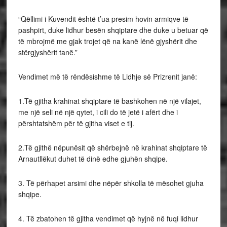
“Qëllimi i Kuvendit është t’ua presim hovin armiqve të
pashpirt, duke lidhur besën shqiptare dhe duke u betuar që
të mbrojmë me gjak trojet që na kanë lënë gjyshërit dhe
stërgjyshërit tanë.”
Vendimet më të rëndësishme të Lidhje së Prizrenit janë:
1.Të gjitha krahinat shqiptare të bashkohen në një vilajet,
me një seli në një qytet, i cili do të jetë i afërt dhe i
përshtatshëm për të gjitha viset e tij.
2.Të gjithë nëpunësit që shërbejnë në krahinat shqiptare të
Arnautllëkut duhet të dinë edhe gjuhën shqipe.
3. Të përhapet arsimi dhe nëpër shkolla të mësohet gjuha
shqipe.
4. Të zbatohen të gjitha vendimet që hyjnë në fuqi lidhur