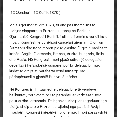
(13 Qershor – 13 Korrik 1878 )
Më 13 qershor të vitit 1878, tri ditë pas themelimit të
Lidhjes shqiptare të Prizrenit, u mbajt në Berlin të
Gjermanisë Kongresi i Berlinit, i cili mori emrin e vendit ku u
mbajt. Kongresin e udhëhoqi kancelari gjerman, Oto Fon
Bismarku dhe në të morën pjesë gjashtë Fuqitë e mëdha të
kohës: Anglia, Gjermania, Franca, Austro-Hungaria, Italia
dhe Rusia. Në Kongresin mori pjesë edhe një delegacion
qeveritar i Perandorisë osmane, por ky delegacion nuk
kishte të drejta të barabarta vendimmarrje me
përfaqësuesit e gjashtë Fuqive të mëdha.
Në Kongres ishin ftuar edhe delegacione të vendeve
ballkanike, por vetëm për të parashtruar kërkesat e tyre
politike dhe territoriale. Delegacioni shqiptar i ngarkuar nga
Lidhja shqiptare e Prizrenit drejtohej nga patrioti, Avdyl
Frashëri. Kongresi i nëpërkëmbi dhe nuk i mori parasysh të