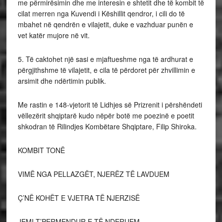
me përmirësimin dhe me interesin e shtetit dhe të kombit të
cilat merren nga Kuvendi i Këshillit qendror, i cili do të
mbahet në qendrën e vilajetit, duke e vazhduar punën e
vet katër mujore në vit.
5. Të caktohet një sasi e mjaftueshme nga të ardhurat e
përgjithshme të vilajetit, e cila të përdoret për zhvillimin e
arsimit dhe ndërtimin publik.
Me rastin e 148-vjetorit të Lidhjes së Prizrenit i përshëndeti
vëllezërit shqiptarë kudo nëpër botë me poezinë e poetit
shkodran të Rilindjes Kombëtare Shqiptare, Filip Shiroka.
KOMBIT TONË
VIMË NGA PELLAZGËT, NJERËZ TË LAVDUEM
Ç’NË KOHËT E VJETRA TË NJERZISË
JEMI T’PERMENDUR E TË NDERUEM