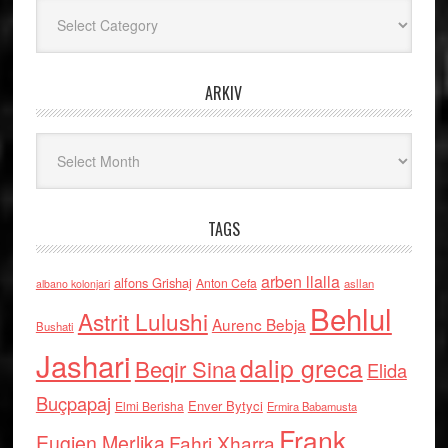
Kategoritë
ARKIV
Arkiv
TAGS
arben llalla
alfons Grishaj
Anton Cefa
asllan
albano kolonjari
Behlul
Astrit Lulushi
Aurenc Bebja
Bushati
Jashari
dalip greca
Beqir Sina
Elida
Buçpapaj
Enver Bytyci
Elmi Berisha
Ermira Babamusta
Frank
Eugjen Merlika
Fahri Xharra