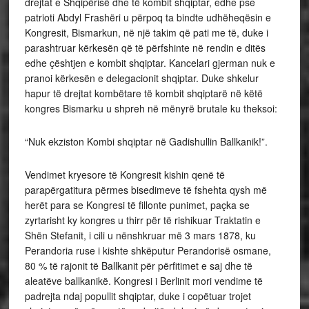
drejtat e Shqipërisë dhe të kombit shqiptar, edhe pse
patrioti Abdyl Frashëri u përpoq ta bindte udhëheqësin e
Kongresit, Bismarkun, në një takim që pati me të, duke i
parashtruar kërkesën që të përfshinte në rendin e ditës
edhe çështjen e kombit shqiptar. Kancelari gjerman nuk e
pranoi kërkesën e delegacionit shqiptar. Duke shkelur
hapur të drejtat kombëtare të kombit shqiptarë në këtë
kongres Bismarku u shpreh në mënyrë brutale ku theksoi:
“Nuk ekziston Kombi shqiptar në Gadishullin Ballkanik!”.
Vendimet kryesore të Kongresit kishin qenë të
parapërgatitura përmes bisedimeve të fshehta qysh më
herët para se Kongresi të fillonte punimet, paçka se
zyrtarisht ky kongres u thirr për të rishikuar Traktatin e
Shën Stefanit, i cili u nënshkruar më 3 mars 1878, ku
Perandoria ruse i kishte shkëputur Perandorisë osmane,
80 % të rajonit të Ballkanit për përfitimet e saj dhe të
aleatëve ballkanikë. Kongresi i Berlinit mori vendime të
padrejta ndaj popullit shqiptar, duke i copëtuar trojet