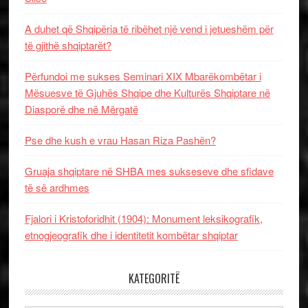
A duhet që Shqipëria të ribëhet një vend i jetueshëm për
të gjithë shqiptarët?
Përfundoi me sukses Seminari XIX Mbarëkombëtar i
Mësuesve të Gjuhës Shqipe dhe Kulturës Shqiptare në
Diasporë dhe në Mërgatë
Pse dhe kush e vrau Hasan Riza Pashën?
Gruaja shqiptare në SHBA mes sukseseve dhe sfidave
të së ardhmes
Fjalori i Kristoforidhit (1904): Monument leksikografik,
etnogjeografik dhe i identitetit kombëtar shqiptar
KATEGORITË