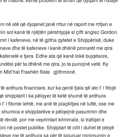
cë të madhe, është problem të arrish që dyqani të mbajë
në atë që dyqanet janë rritur në raport me rritjen e
in sot kanë të njëjtën përshtypje si çifti anglez Gordon.
ri i kafeneve, në të gjitha qytetet e Shqipërisë, duke
neve dhe të kafeneve i kanë dhënë pronarët me qira
kafenetë e tjera. Edhe ata që kanë tokë bujqësore,
ndësi për ta dhënë me qira, jo ta punojnë vetë. Ky
ilin Mid’hat Frashëri fliste gjithmonë.
ë ardhura financiare, kur ka qenë fjala që ato t’ i fitojë
që shqiptarit i ka pëlqyer të ketë shumë të ardhura
t’ i fitonte lehtë, me anë të plaçkitjes në luftë, ose me
ot shumica e shqiptarëve e pëlqejnë pasurimin dhe
ë rëndë, por me veprimtari kriminale, si trafiqet e
 në postet publike. Shqiptari të cilit i duhet të jetojë
steve me të ardhura sa për të siguruar minimumin e