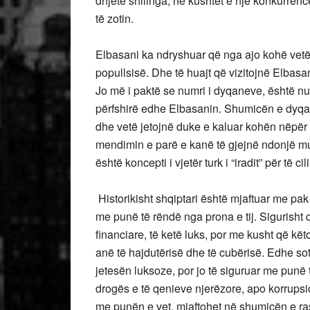
dhjetë shilinga, në kushtet e një konkurren
të zotin.
Elbasani ka ndryshuar që nga ajo kohë vetëm 
popullsisë. Dhe të huajt që vizitojnë Elbasan
Jo më i paktë se numri i dyqaneve, është num
përfshirë edhe Elbasanin. Shumicën e dyqa
dhe vetë jetojnë duke e kaluar kohën nëpër 
mendimin e parë e kanë të gjejnë ndonjë mu
është koncepti i vjetër turk i “iradit” për të c
Historikisht shqiptari është mjaftuar me pak t
me punë të rëndë nga prona e tij. Sigurisht 
financiare, të ketë luks, por me kusht që këto 
anë të hajdutërisë dhe të cubërisë. Edhe s
jetesën luksoze, por jo të siguruar me punë t
drogës e të qenieve njerëzore, apo korrupsioni
me punën e vet, mjaftohet në shumicën e ra