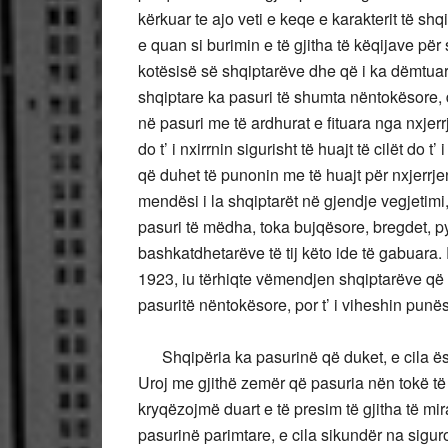
kërkuar te ajo veti e keqe e karakterit të shq
e quan si burimin e të gjitha të këqijave pë
kotësisë së shqiptarëve dhe që i ka dëmtua
shqiptare ka pasuri të shumta nëntokësore, dh
në pasuri me të ardhurat e fituara nga nxjer
do t’ i nxirrnin sigurisht të huajt të cilët do 
që duhet të punonin me të huajt për nxjerrj
mendësi i la shqiptarët në gjendje vegjetimi
pasuri të mëdha, toka bujqësore, bregdet, py
bashkatdhetarëve të tij këto ide të gabuara. 
1923, iu tërhiqte vëmendjen shqiptarëve që
pasuritë nëntokësore, por t’ i viheshin punë
Shqipëria ka pasurinë që duket, e cila ësh
Uroj me gjithë zemër që pasuria nën tokë të
kryqëzojmë duart e të presim të gjitha të mir
pasurinë parimtare, e cila sikundër na siguro