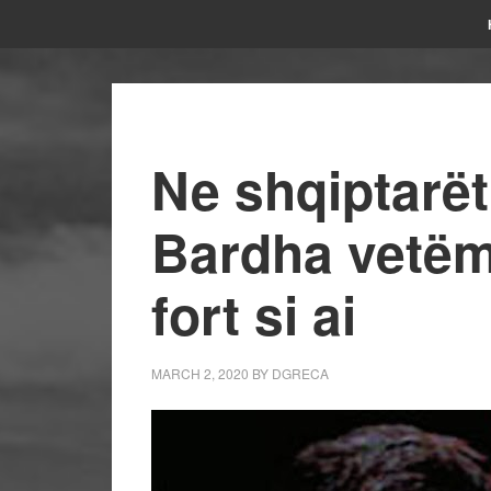
Ne shqiptarë
Bardha vetëm
fort si ai
MARCH 2, 2020
BY
DGRECA