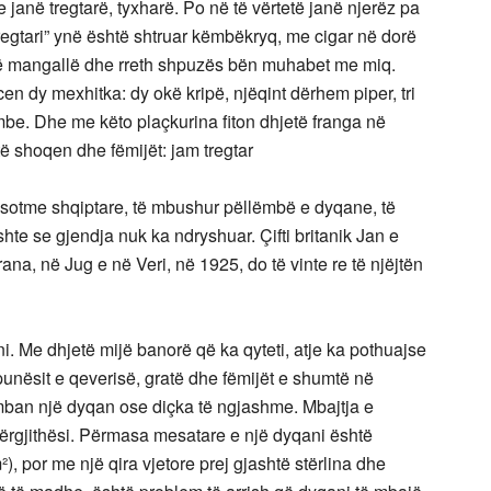
anë tregtarë, tyxharë. Po në të vërtetë janë njerëz pa
Tregtari” ynë është shtruar këmbëkryq, me cigar në dorë
një mangallë dhe rreth shpuzës bën muhabet me miq.
en dy mexhitka: dy okë kripë, njëqint dërhem piper, tri
mbe. Dhe me këto plaçkurina fiton dhjetë franga në
ë shoqen dhe fëmijët: jam tregtar
e sotme shqiptare, të mbushur pëllëmbë e dyqane, të
oshte se gjendja nuk ka ndryshuar. Çifti britanik Jan e
ana, në Jug e në Veri, në 1925, do të vinte re të njëjtën
i. Me dhjetë mijë banorë që ka qyteti, atje ka pothuajse
punësit e qeverisë, gratë dhe fëmijët e shumtë në
mban një dyqan ose diçka të ngjashme. Mbajtja e
ërgjithësi. Përmasa mesatare e një dyqani është
m²), por me një qira vjetore prej gjashtë stërlina dhe