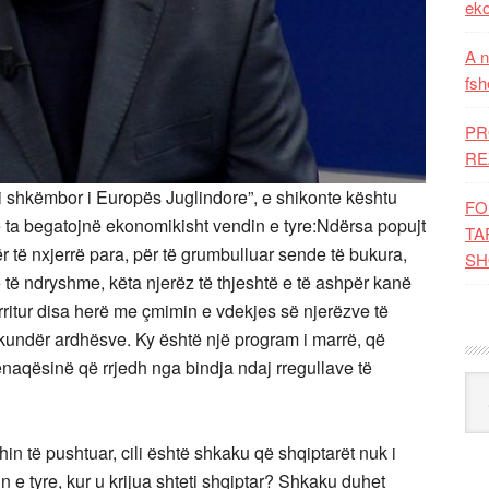
eko
A n
fsh
PR
RE
hti shkëmbor i Europës Juglindore”, e shikonte kështu
FO
ë ta begatojnë ekonomikisht vendin e tyre:Ndërsa popujt
TA
ër të nxjerrë para, për të grumbulluar sende të bukura,
SH
të ndryshme, këta njerëz të thjeshtë e të ashpër kanë
rritur disa herë me çmimin e vdekjes së njerëzve të
irë kundër ardhësve. Ky është një program i marrë, që
kënaqësinë që rrjedh nga bindja ndaj rregullave të
Kat
in të pushtuar, cili është shkaku që shqiptarët nuk i
 e tyre, kur u krijua shteti shqiptar? Shkaku duhet