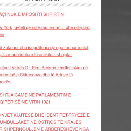
AÇI NUK E MPOSHTI SHPIRTIN
 York, qyteti që ndryshoi emrin… dhe ndryshoi
ën
i zakonor dhe isopolifonia dy nga monumentet
jalla madhështore të antikitetit shqiptar
etari i Vatrës Dr. Elmi Berisha zhvilloi takim në
deminë e Shkencave dhe të Arteve të
sovës
SHTJA ÇAME NË PARLAMENTIN E
QIPËRISË NË VITIN 1921
0 VJET KUJTESË DHE IDENTITET-TRYEZË E
UMBULLAKËT NË OSTROS TË KRAJËS
R SHPËRNGULJEN E ARBËRESHËVE NGA