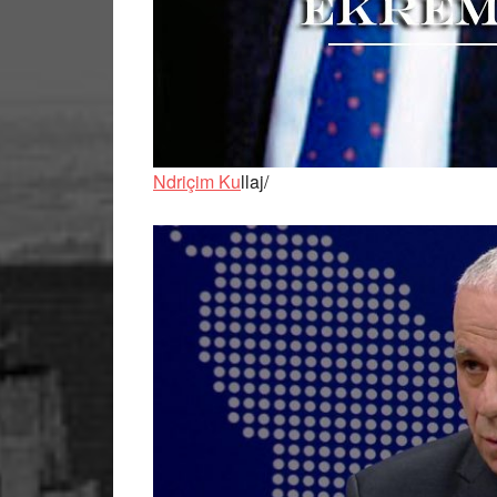
Ndriçim Ku
llaj/