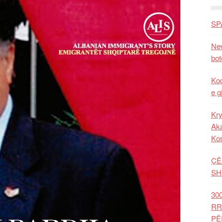
SP
New
bot
Kod
e g
Kry
Aka
Ko
ÇË
SH
30
RR
PË