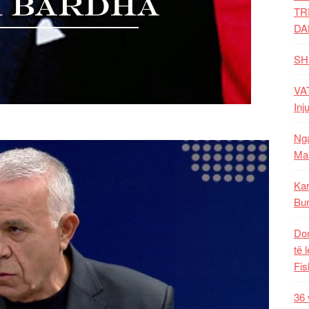
TR
DA
SH
VAT
Inj
Nga
Mal
Kar
Bur
Dom
të 
Fis
36 