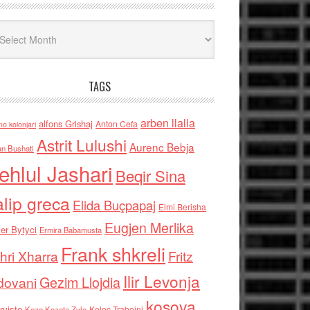
iv
TAGS
arben llalla
alfons Grishaj
Anton Cefa
no kolonjari
Astrit Lulushi
Aurenc Bebja
an Bushati
ehlul Jashari
Beqir Sina
alip greca
Elida Buçpapaj
Elmi Berisha
Eugjen Merlika
er Bytyci
Ermira Babamusta
Frank shkreli
hri Xharra
Fritz
Ilir Levonja
Gezim Llojdia
dovani
kosova
rviste
Kolec Traboini
Keze Kozeta Zylo