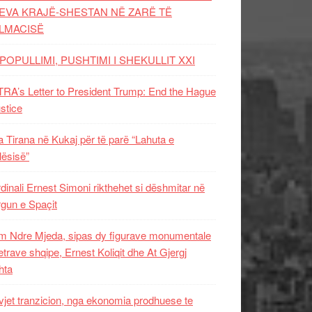
EVA KRAJË-SHESTAN NË ZARË TË
LMACISË
POPULLIMI, PUSHTIMI I SHEKULLIT XXI
RA’s Letter to President Trump: End the Hague
ustice
 Tirana në Kukaj për të parë “Lahuta e
ësisë”
dinali Ernest Simoni rikthehet si dëshmitar në
gun e Spaçit
 Ndre Mjeda, sipas dy figurave monumentale
letrave shqipe, Ernest Koliqit dhe At Gjergj
hta
vjet tranzicion, nga ekonomia prodhuese te