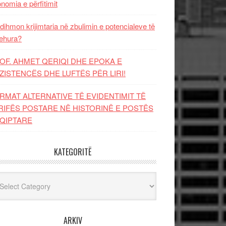
nomia e përfitimit
dihmon krijimtaria në zbulimin e potencialeve të
ehura?
OF. AHMET QERIQI DHE EPOKA E
ZISTENCЁS DHE LUFTЁS PЁR LIRI!
RMAT ALTERNATIVE TË EVIDENTIMIT TË
RIFËS POSTARE NË HISTORINË E POSTËS
QIPTARE
KATEGORITË
egoritë
ARKIV