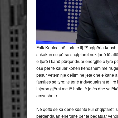
Faik Konica, në librin e tij “Shqipëria-kops
shkakun se përse shqiptarët nuk janë të aft
e tjerë i kanë përqendruar energjitë e tyre p
ose për të kaluar kohën këndshëm me rrugë 
pasur vetëm një qëllim në jetë dhe e kanë a
familjes së tyre: të jenë individualisht të l
injoron gjërat më të holla të jetës dhe vetë
arsyeshme.
Në qoftë se ka qenë kështu kur shqiptarët ish
përqendruan energjitë për të begatuar vendin