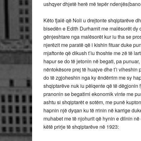
ushqyer dhjetë herë më tepër ndenjës(banor
Këto fjalë që Noli u drejtonte shqiptarëve d
bisedën e Edith Durhamit me malësorët dy de
gënjeshtare nga malësorët kur iu tha se pro
njerëzit me paratë që i kishin fituar duke 
mjaftonte që dikush t’iu thoshte me zë të la
hapur se do të jetonin në begati, pa punuar,
nëntokësore prej të huajve dhe t’i viheshin 
do të zgjoheshin nga ky ëndërrim me sy hapu
shqiptarëve nuk iu pëlqente që të dëgjonin fja
pranonin se begatimi ekonomik vinte me pun
ashtu si shqiptarët e sotëm, me punë kuptoni
hapnin një dyqan ku të rrinin në karrige du
muhabet me të njohurit që hynin e dilnin në
këtë prirje të shqiptarëve në 1923: