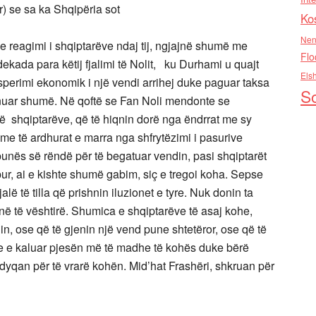
) se sa ka Shqipëria sot
Ko
Nen
he reagimi i shqiptarëve ndaj tij, ngjajnë shumë me
Flo
kada para këtij fjalimi të Nolit, ku Durhami u quajt
Els
sperimi ekonomik i një vendi arrihej duke paguar taksa
So
punuar shumë. Në qoftë se Fan Noli mendonte se
rtë shqiptarëve, që të hiqnin dorë nga ëndrrat me sy
 me të ardhurat e marra nga shfrytëzimi i pasurive
punës së rëndë për të begatuar vendin, pasi shqiptarët
r, ai e kishte shumë gabim, siç e tregoi koha. Sepse
lë të tilla që prishnin iluzionet e tyre. Nuk donin ta
ë të vështirë. Shumica e shqiptarëve të asaj kohe,
n, ose që të gjenin një vend pune shtetëror, ose që të
ke e kaluar pjesën më të madhe të kohës duke bërë
 dyqan për të vrarë kohën. Mid’hat Frashëri, shkruan për