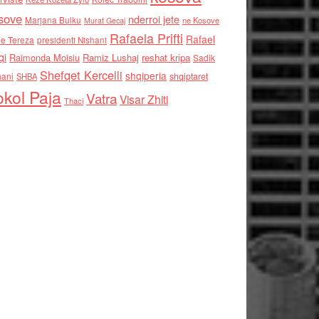
sove
nderroi jete
Marjana Bulku
ne Kosove
Murat Gecaj
Rafaela Prifti
Rafael
e Tereza
presidenti Nishani
qi
Raimonda Moisiu
Ramiz Lushaj
reshat kripa
Sadik
Shefqet Kercelli
shqiperia
hani
shqiptaret
SHBA
kol Paja
Vatra
Visar Zhiti
Thaci