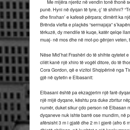
Me mijëra njerëz në vendin tonë thonë se j
punë. Hyni në dyqan të tyre, ç’ të shihni? “
dhe finxhan’ e kafesë përpara; dimërit ka 
Brënda vlefta e plaçkës “sermajaja” s’kapërc
tërkuzë, dy mendile të kuqe, katër qelqe lla
muaj- në mos dhe në mot-po gënjen veten, t
Nëse Mid’hat Frashëri do të shihte qytetet 
cilët kanë një xhiro të vogël ditore, do të th
Cora Gordon, që e vizitoi Shqipërinë nga Tir
gjë në qytetin e Elbasanit:
Elbasani është pa ekzagjerim një farë dyqan
një mijë dyqane, kështu pra duke zbritur në
numër, duket sikur çdo person në Elbasan 
dyqaneve nuk ishte barrë ose mundim, në p
afërsisht 3 m i gjatë dhe 2 m i gjerë (afro 6 