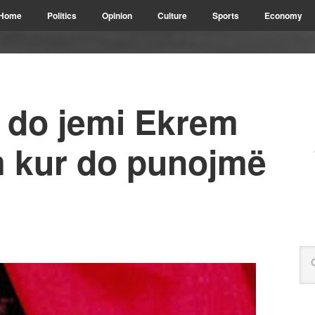
Home
Politics
Opinion
Culture
Sports
Economy
t do jemi Ekrem
 kur do punojmë