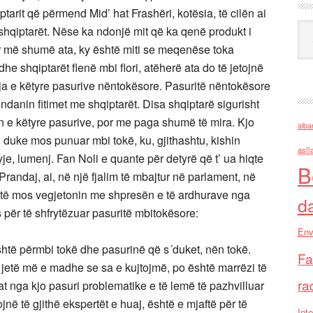
iptarit që përmend Mid’ hat Frashëri, kotësia, të cilën ai
Ark
r shqiptarët. Nëse ka ndonjë mit që ka qenë produkt i
r më shumë ata, ky është miti se meqenëse toka
e shqiptarët flenë mbi flori, atëherë ata do të jetojnë
rja e këtyre pasurive nëntokësore. Pasuritë nëntokësore
t’ i ndanin fitimet me shqiptarët. Disa shqiptarë sigurisht
en e këtyre pasurive, por me paga shumë të mira. Kjo
alba
, duke mos punuar mbi tokë, ku, gjithashtu, kishin
asll
je, lumenj. Fan Noli e quante për detyrë që t’ ua hiqte
B
Prandaj, ai, në një fjalim të mbajtur në parlament, në
 të mos vegjetonin me shpresën e të ardhurave nga
d
s për të shfrytëzuar pasuritë mbitokësore:
Env
të përmbi tokë dhe pasurinë që s´duket, nën tokë.
Fa
 jetë më e madhe se sa e kujtojmë, po është marrëzi të
ra
at nga kjo pasuri problematike e të lemë të pazhvilluar
jnë të gjithë ekspertët e huaj, është e mjaftë për të
Inte