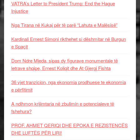
VATRA’s Letter to President Trump: End the Hague
Injustice
Nga Tirana në Kukaj për të parë “Lahuta e Malësisë”
Kardinali Ernest Simoni rikthehet si dëshmitar në Burgun
e Spaçit
Dom Ndre Mjeda, sipas dy figurave monumentale të
letrave shqipe, Ernest Koliqit dhe At Gjergj Fishta
36 vjet tranzicion, nga ekonomia prodhuese te ekonomia
e përfitimit
A ndihmon krijimtaria në zbulimin e potencialeve të
fshehura?
PROF. AHMET QERIQI DHE EPOKA E REZISTENCЁS
DHE LUFTЁS PЁR LIRI!