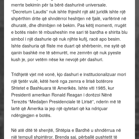
merrte bekimin për ta bërë dashurinë universale.
“Decretum Laudis” nuk ishte thjesht një akt juridik ishte një
shpërthim drite që shndërroi heshtjen në fjalë, varfërinë në
dhuratë, dhe dhimbjen në bekim. Pas këtij momenti, rrugët
e botës nisën të mbusheshin me sari të bardha e shirita blu
simbol i një dashurie që nuk njihte kufij, racë apo besim.
Ishte dashuria që fliste me duart që shërbenin, me sytë që
qanin bashkë me të sëmurët, me zemrën që nuk pyeste
kush je, por vetëm nëse ke nevojë për dashuri.
Tridhjetë vjet më vonë, kjo dashuri e institucionalizuar mori
një tjetër vulë, këtë herë nga zemra e lirisë botërore
Shtetet e Bashkuara të Amerikës. Ishte viti 1985, kur
Presidenti amerikan Ronald Reagan i dorëzoi Nënë
Terezës “Medaljen Presidenciale të Lirisë”, nderin më të
lartë që Amerika ia jep një qytetari që ka ndriçuar
ndërgjegjen e botës.
Në atë ditë të shenjtë, Shtëpia e Bardhë u shndërrua në
një tempull shpirtëror. Brenda saj, përballë pushtetit të