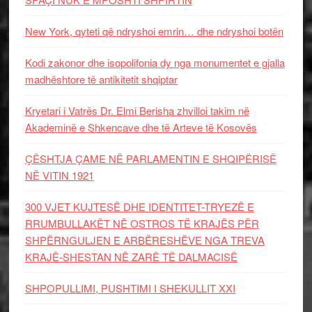
New York, qyteti që ndryshoi emrin… dhe ndryshoi botën
Kodi zakonor dhe isopolifonia dy nga monumentet e gjalla
madhështore të antikitetit shqiptar
Kryetari i Vatrës Dr. Elmi Berisha zhvilloi takim në
Akademinë e Shkencave dhe të Arteve të Kosovës
ÇËSHTJA ÇAME NË PARLAMENTIN E SHQIPËRISË
NË VITIN 1921
300 VJET KUJTESË DHE IDENTITET-TRYEZË E
RRUMBULLAKËT NË OSTROS TË KRAJËS PËR
SHPËRNGULJEN E ARBËRESHËVE NGA TREVA
KRAJË-SHESTAN NË ZARË TË DALMACISË
SHPOPULLIMI, PUSHTIMI I SHEKULLIT XXI