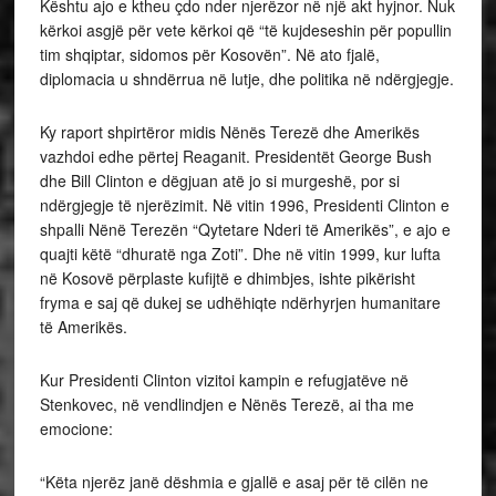
Kështu ajo e ktheu çdo nder njerëzor në një akt hyjnor. Nuk
kërkoi asgjë për vete kërkoi që “të kujdeseshin për popullin
tim shqiptar, sidomos për Kosovën”. Në ato fjalë,
diplomacia u shndërrua në lutje, dhe politika në ndërgjegje.
Ky raport shpirtëror midis Nënës Terezë dhe Amerikës
vazhdoi edhe përtej Reaganit. Presidentët George Bush
dhe Bill Clinton e dëgjuan atë jo si murgeshë, por si
ndërgjegje të njerëzimit. Në vitin 1996, Presidenti Clinton e
shpalli Nënë Terezën “Qytetare Nderi të Amerikës”, e ajo e
quajti këtë “dhuratë nga Zoti”. Dhe në vitin 1999, kur lufta
në Kosovë përplaste kufijtë e dhimbjes, ishte pikërisht
fryma e saj që dukej se udhëhiqte ndërhyrjen humanitare
të Amerikës.
Kur Presidenti Clinton vizitoi kampin e refugjatëve në
Stenkovec, në vendlindjen e Nënës Terezë, ai tha me
emocione:
“Këta njerëz janë dëshmia e gjallë e asaj për të cilën ne