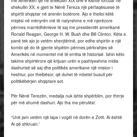
me Amerikën që në shekullin XIX dhe e kishte forcuar në
shekullin XX, e gjeti te Nënë Tereza një përfaqësuese të
shpirtit shqiptar në arenën botërore. Ajo e thelloi këtë
miqësi në mënyrën më të natyrshme e më njerëzore
përmes marrëdhënieve të saj me presidentët amerikanë
Ronald Reagan, George H. W. Bush dhe Bill Clinton. Këta e
panë tek ajo jo vetëm shenjtërinë, por edhe shpirtin e një
kombi që do të gjente shpëtim përmes përkrahjes së
Amerikës në momentet më të errëta të historisë. Ishin këto
takime shpirtërore që krijuan urën e pashlyeshme midis
dashurisë së saj dhe politikës amerikane një mision i
heshtur, por thelbësor, që duhet të mbetet busull për
politikëbërjen shqiptare sot.
Për Nënë Terezën, medalja nuk ishte shpërblim, por thirrje
për më shumë dashuri. Ajo tha me përulësi:
“Unë jam vetëm një laps i vogël në dorën e Zotit. Ai është
Ai që shkruan.”