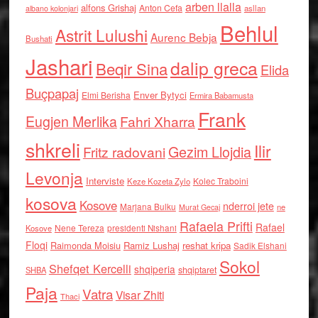
arben llalla
alfons Grishaj
Anton Cefa
asllan
albano kolonjari
Behlul
Astrit Lulushi
Aurenc Bebja
Bushati
Jashari
dalip greca
Beqir Sina
Elida
Buçpapaj
Enver Bytyci
Elmi Berisha
Ermira Babamusta
Frank
Eugjen Merlika
Fahri Xharra
shkreli
Ilir
Gezim Llojdia
Fritz radovani
Levonja
Interviste
Kolec Traboini
Keze Kozeta Zylo
kosova
Kosove
nderroi jete
Marjana Bulku
ne
Murat Gecaj
Rafaela Prifti
Rafael
Nene Tereza
Kosove
presidenti Nishani
Floqi
Raimonda Moisiu
Ramiz Lushaj
reshat kripa
Sadik Elshani
Sokol
Shefqet Kercelli
shqiperia
shqiptaret
SHBA
Paja
Vatra
Visar Zhiti
Thaci