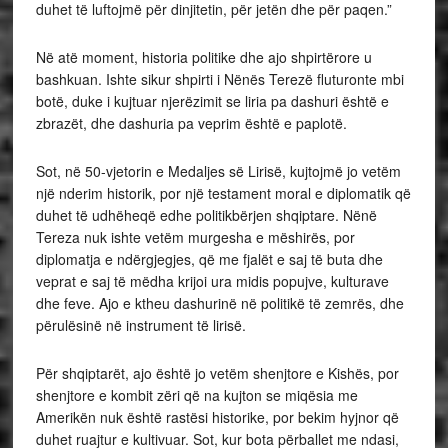
duhet të luftojmë për dinjitetin, për jetën dhe për paqen.”
Në atë moment, historia politike dhe ajo shpirtërore u
bashkuan. Ishte sikur shpirti i Nënës Terezë fluturonte mbi
botë, duke i kujtuar njerëzimit se liria pa dashuri është e
zbrazët, dhe dashuria pa veprim është e paplotë.
Sot, në 50-vjetorin e Medaljes së Lirisë, kujtojmë jo vetëm
një nderim historik, por një testament moral e diplomatik që
duhet të udhëheqë edhe politikbërjen shqiptare. Nënë
Tereza nuk ishte vetëm murgesha e mëshirës, por
diplomatja e ndërgjegjes, që me fjalët e saj të buta dhe
veprat e saj të mëdha krijoi ura midis popujve, kulturave
dhe feve. Ajo e ktheu dashurinë në politikë të zemrës, dhe
përulësinë në instrument të lirisë.
Për shqiptarët, ajo është jo vetëm shenjtore e Kishës, por
shenjtore e kombit zëri që na kujton se miqësia me
Amerikën nuk është rastësi historike, por bekim hyjnor që
duhet ruajtur e kultivuar. Sot, kur bota përballet me ndasi,