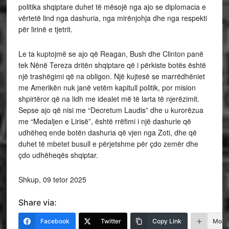
politika shqiptare duhet të mësojë nga ajo se diplomacia e
vërtetë lind nga dashuria, nga mirënjohja dhe nga respekti
për lirinë e tjetrit.
Le ta kuptojmë se ajo që Reagan, Bush dhe Clinton panë
tek Nënë Tereza dritën shqiptare që i përkiste botës është
një trashëgimi që na obligon. Një kujtesë se marrëdhëniet
me Amerikën nuk janë vetëm kapitull politik, por mision
shpirtëror që na lidh me idealet më të larta të njerëzimit.
Sepse ajo që nisi me “Decretum Laudis” dhe u kurorëzua
me “Medaljen e Lirisë”, është rrëfimi i një dashurie që
udhëheq ende botën dashuria që vjen nga Zoti, dhe që
duhet të mbetet busull e përjetshme për çdo zemër dhe
çdo udhëheqës shqiptar.
Shkup, 09 tetor 2025
Share via:
Facebook
Twitter
Copy Link
More