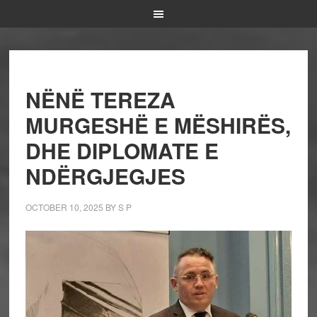
NËNË TEREZA
MURGESHË E MËSHIRËS,
DHE DIPLOMATE E
NDËRGJEGJES
OCTOBER 10, 2025
BY
S P