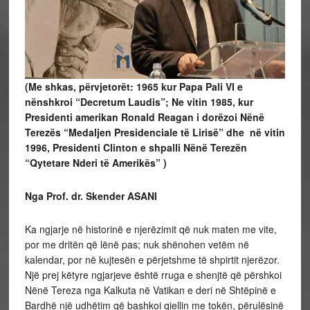
(Me shkas, përvjetorët: 1965 kur Papa Pali VI e
nënshkroi “Decretum Laudis”; Ne vitin 1985, kur
Presidenti amerikan Ronald Reagan i dorëzoi Nënë
Terezës “Medaljen Presidenciale të Lirisë” dhe në vitin
1996, Presidenti Clinton e shpalli Nënë Terezën
“Qytetare Nderi të Amerikës” )
Nga Prof. dr. Skender ASANI
Ka ngjarje në historinë e njerëzimit që nuk maten me vite,
por me dritën që lënë pas; nuk shënohen vetëm në
kalendar, por në kujtesën e përjetshme të shpirtit njerëzor.
Një prej këtyre ngjarjeve është rruga e shenjtë që përshkoi
Nënë Tereza nga Kalkuta në Vatikan e deri në Shtëpinë e
Bardhë një udhëtim që bashkoi qiellin me tokën, përulësinë