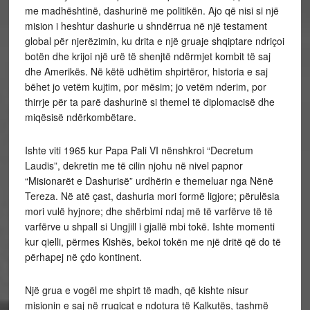
me madhështinë, dashurinë me politikën. Ajo që nisi si një
mision i heshtur dashurie u shndërrua në një testament
global për njerëzimin, ku drita e një gruaje shqiptare ndriçoi
botën dhe krijoi një urë të shenjtë ndërmjet kombit të saj
dhe Amerikës. Në këtë udhëtim shpirtëror, historia e saj
bëhet jo vetëm kujtim, por mësim; jo vetëm nderim, por
thirrje për ta parë dashurinë si themel të diplomacisë dhe
miqësisë ndërkombëtare.
Ishte viti 1965 kur Papa Pali VI nënshkroi “Decretum
Laudis”, dekretin me të cilin njohu në nivel papnor
“Misionarët e Dashurisë” urdhërin e themeluar nga Nënë
Tereza. Në atë çast, dashuria mori formë ligjore; përulësia
mori vulë hyjnore; dhe shërbimi ndaj më të varfërve të të
varfërve u shpall si Ungjill i gjallë mbi tokë. Ishte momenti
kur qielli, përmes Kishës, bekoi tokën me një dritë që do të
përhapej në çdo kontinent.
Një grua e vogël me shpirt të madh, që kishte nisur
misionin e saj në rrugicat e ndotura të Kalkutës, tashmë