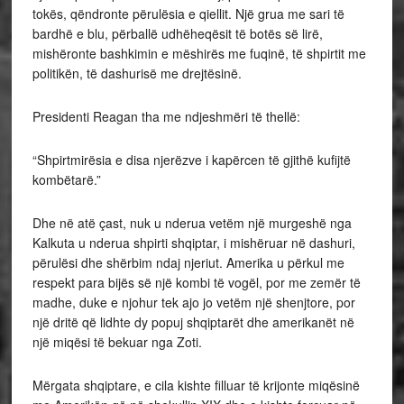
tokës, qëndronte përulësia e qiellit. Një grua me sari të
bardhë e blu, përballë udhëheqësit të botës së lirë,
mishëronte bashkimin e mëshirës me fuqinë, të shpirtit me
politikën, të dashurisë me drejtësinë.
Presidenti Reagan tha me ndjeshmëri të thellë:
“Shpirtmirësia e disa njerëzve i kapërcen të gjithë kufijtë
kombëtarë.”
Dhe në atë çast, nuk u nderua vetëm një murgeshë nga
Kalkuta u nderua shpirti shqiptar, i mishëruar në dashuri,
përulësi dhe shërbim ndaj njeriut. Amerika u përkul me
respekt para bijës së një kombi të vogël, por me zemër të
madhe, duke e njohur tek ajo jo vetëm një shenjtore, por
një dritë që lidhte dy popuj shqiptarët dhe amerikanët në
një miqësi të bekuar nga Zoti.
Mërgata shqiptare, e cila kishte filluar të krijonte miqësinë