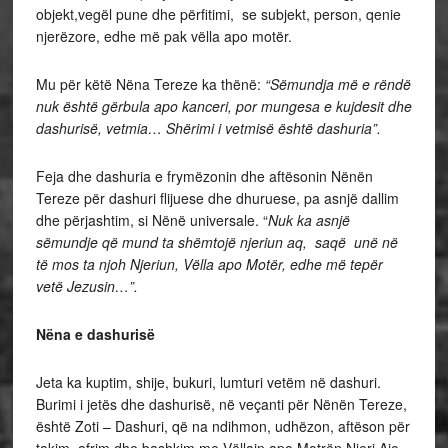
objekt,vegël pune dhe përfitimi, se subjekt, person, qenie
njerëzore, edhe më pak vëlla apo motër.
Mu për këtë Nëna Tereze ka thënë:
“Sëmundja më e rëndë
nuk është gërbula apo kanceri, por mungesa e kujdesit dhe
dashurisë, vetmia… Shërimi i vetmisë është dashuria”.
Feja dhe dashuria e frymëzonin dhe aftësonin Nënën
Tereze për dashuri flijuese dhe dhuruese, pa asnjë dallim
dhe përjashtim, si Nënë universale. “
Nuk ka asnjë
sëmundje që mund ta shëmtojë njeriun aq, saqë unë në
të mos ta njoh Njeriun, Vëlla apo Motër, edhe më tepër
vetë Jezusin…”.
Nëna e dashurisë
Jeta ka kuptim, shije, bukuri, lumturi vetëm në dashuri.
Burimi i jetës dhe dashurisë, në veçanti për Nënën Tereze,
është Zoti – Dashuri, që na ndihmon, udhëzon, aftëson për