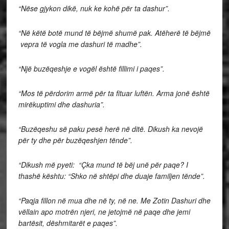
“Nëse gjykon dikë, nuk ke kohë për ta dashur”.
“Në këtë botë mund të bëjmë shumë pak. Atëherë të bëjmë
vepra të vogla me dashuri të madhe”.
“Një buzëqeshje e vogël është fillimi i paqes”.
“Mos të përdorim armë për ta fituar luftën. Arma jonë është
mirëkuptimi dhe dashuria”.
“Buzëqeshu së paku pesë herë në ditë. Dikush ka nevojë
për ty dhe për buzëqeshjen tënde”.
“Dikush më pyeti: “Çka mund të bëj unë për paqe? I
thashë kështu: “Shko në shtëpi dhe duaje familjen tënde”.
“Paqja fillon në mua dhe në ty, në ne. Me Zotin Dashuri dhe
vëllain apo motrën njeri, ne jetojmë në paqe dhe jemi
bartësit, dëshmitarët e paqes”.