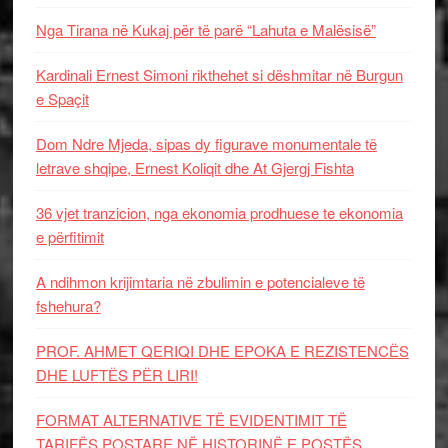
Nga Tirana në Kukaj për të parë “Lahuta e Malësisë”
Kardinali Ernest Simoni rikthehet si dëshmitar në Burgun
e Spaçit
Dom Ndre Mjeda, sipas dy figurave monumentale të
letrave shqipe, Ernest Koliqit dhe At Gjergj Fishta
36 vjet tranzicion, nga ekonomia prodhuese te ekonomia
e përfitimit
A ndihmon krijimtaria në zbulimin e potencialeve të
fshehura?
PROF. AHMET QERIQI DHE EPOKA E REZISTENCЁS
DHE LUFTЁS PЁR LIRI!
FORMAT ALTERNATIVE TË EVIDENTIMIT TË
TARIFËS POSTARE NË HISTORINË E POSTËS