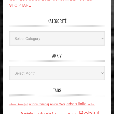
SHQIPTARE
KATEGORITË
Kategoritë
ARKIV
Arkiv
TAGS
arben llalla
alfons Grishaj
Anton Cefa
asllan
albano kolonjari
Behlul
Astrit Lulushi