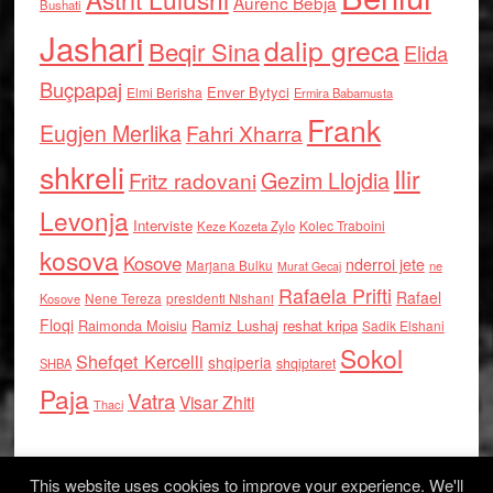
Aurenc Bebja
Bushati
Jashari
dalip greca
Beqir Sina
Elida
Buçpapaj
Enver Bytyci
Elmi Berisha
Ermira Babamusta
Frank
Eugjen Merlika
Fahri Xharra
shkreli
Ilir
Gezim Llojdia
Fritz radovani
Levonja
Interviste
Kolec Traboini
Keze Kozeta Zylo
kosova
Kosove
nderroi jete
Marjana Bulku
ne
Murat Gecaj
Rafaela Prifti
Rafael
Nene Tereza
Kosove
presidenti Nishani
Floqi
Raimonda Moisiu
Ramiz Lushaj
reshat kripa
Sadik Elshani
Sokol
Shefqet Kercelli
shqiperia
shqiptaret
SHBA
Paja
Vatra
Visar Zhiti
Thaci
This website uses cookies to improve your experience. We'll