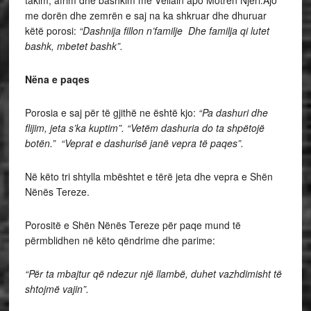
takim, afrim dhe bashkim me Vëllain apo Motrën Njeri.Ajo
me dorën dhe zemrën e saj na ka shkruar dhe dhuruar
këtë porosi:
“Dashnija fillon n’familje Dhe familja qi lutet
bashk, mbetet bashk”.
Nëna e paqes
Porosia e saj për të gjithë ne është kjo:
“Pa dashuri dhe
flijim, jeta s’ka kuptim”. “Vetëm dashuria do ta shpëtojë
botën.” “Veprat e dashurisë janë vepra të paqes”.
Në këto tri shtylla mbështet e tërë jeta dhe vepra e Shën
Nënës Tereze.
Porositë e Shën Nënës Tereze për paqe mund të
përmblidhen në këto qëndrime dhe parime:
“Për ta mbajtur që ndezur një llambë, duhet vazhdimisht të
shtojmë vajin”.