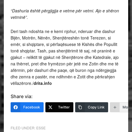
“Dashuria është përgjigjja e vetme për vetmi. Ajo e shëron
vetminë”.
Deri tash ndoshta ne e kemi njohur, nderuar dhe dashur
Bijën, Motrën, Nënën, Shenjtëreshën tonë Terezen, si
emër, si shqiptare, si përfaqësuese të Kishës dhe Popullit
tonë shqiptar. Tash, pas shenjtërimit të saj, në praninë e
gjakut – reliktit të gjakut në Shenjtërore dhe Katedrale, ajo
na thërret, pret dhe frymëzon për jetë me Zotin dhe me të
afërmin, për dashuri dhe paqe, që buron nga ndërgjegjja
dhe zemra e pastër, me ndihmën e Zotit dhe përkrahjen
vëllazërore./
drita.info
Share via:
Facebook
Twitter
Copy Link
More
FILED UNDER:
ESSE