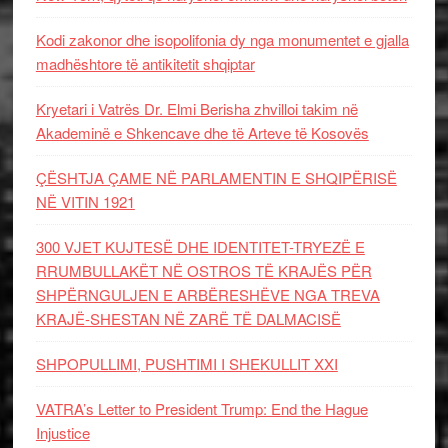
Kodi zakonor dhe isopolifonia dy nga monumentet e gjalla
madhështore të antikitetit shqiptar
Kryetari i Vatrës Dr. Elmi Berisha zhvilloi takim në
Akademinë e Shkencave dhe të Arteve të Kosovës
ÇËSHTJA ÇAME NË PARLAMENTIN E SHQIPËRISË
NË VITIN 1921
300 VJET KUJTESË DHE IDENTITET-TRYEZË E
RRUMBULLAKËT NË OSTROS TË KRAJËS PËR
SHPËRNGULJEN E ARBËRESHËVE NGA TREVA
KRAJË-SHESTAN NË ZARË TË DALMACISË
SHPOPULLIMI, PUSHTIMI I SHEKULLIT XXI
VATRA’s Letter to President Trump: End the Hague
Injustice