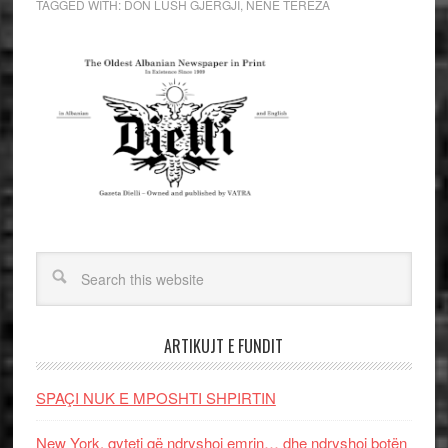
TAGGED WITH:
DON LUSH GJERGJI
,
NENE TEREZA
ARTIKUJT E FUNDIT
SPAÇI NUK E MPOSHTI SHPIRTIN
New York, qyteti që ndryshoi emrin… dhe ndryshoi botën