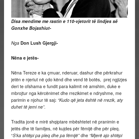
Disa mendime me rastin e 110-vjetorit të lindjes së
Gonxhe Bojaxhiut-
Nga
Don Lush Gjergji-
Nëna e jetës-
Nëna Tereze e ka çmuar, nderuar, dashur dhe përkrahur
jetën e njeriut në çdo kënd dhe vend të botës, prej ngjizjes
deri te ofshama e fundit para kalimit në amshim, duke e
mbrojtur nga kërcënimet dhe rrezikimet e ndryshme, me
parimin e njohur të saj
:
“Kudo që jeta është në rrezik, aty
duhet të jemi ne”.
Tradita jonë e mirë shqiptare mbështetet në pranimin e
jetës dhe të familjes, në kujdes për fëmijë dhe për pleq.
“
S’ka shtëpi pa pleq dhe pa fëmijë”
dhe
“Mjerë ajo shtëpi