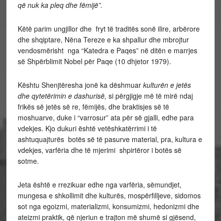
që nuk ka pleq dhe fëmijë”.
Këtë parim ungjillor dhe fryt të traditës sonë ilire, arbërore
dhe shqiptare, Nëna Tereze e ka shpallur dhe mbrojtur
vendosmërisht nga “Katedra e Paqes” në ditën e marrjes
së Shpërblimit Nobel për Paqe (10 dhjetor 1979).
Kështu Shenjtëresha jonë ka dëshmuar
kulturën e jetës
dhe qytetërimin e dashurisë,
si përgjigje më të mirë ndaj
frikës së jetës së re, fëmijës, dhe braktisjes së të
moshuarve, duke i “varrosur” ata për së gjalli, edhe para
vdekjes. Kjo dukuri është vetëshkatërrimi i të
ashtuquajturës botës së të pasurve material, pra, kultura e
vdekjes, varfëria dhe të mjerimi shpirtëror i botës së
sotme.
Jeta është e rrezikuar edhe nga varfëria, sëmundjet,
mungesa e shkollimit dhe kulturës, mospërfilljeve, sidomos
sot nga egoizmi, materializmi, konsumizmi, hedonizmi dhe
ateizmi praktik, që njeriun e trajton më shumë si gjësend,