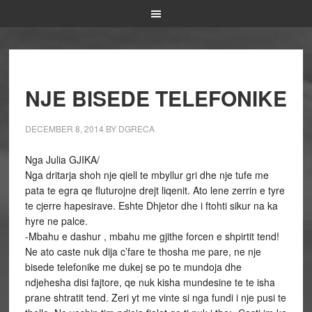
NJE BISEDE TELEFONIKE
DECEMBER 8, 2014
BY
DGRECA
Nga Julia GJIKA/
Nga dritarja shoh nje qiell te mbyllur gri dhe nje tufe me
pata te egra qe fluturojne drejt liqenit. Ato lene zerrin e tyre
te cjerre hapesirave. Eshte Dhjetor dhe i ftohti sikur na ka
hyre ne palce.
-Mbahu e dashur , mbahu me gjithe forcen e shpirtit tend!
Ne ato caste nuk dija c’fare te thosha me pare, ne nje
bisede telefonike me dukej se po te mundoja dhe
ndjehesha disi fajtore, qe nuk kisha mundesine te te isha
prane shtratit tend. Zeri yt me vinte si nga fundi i nje pusi te