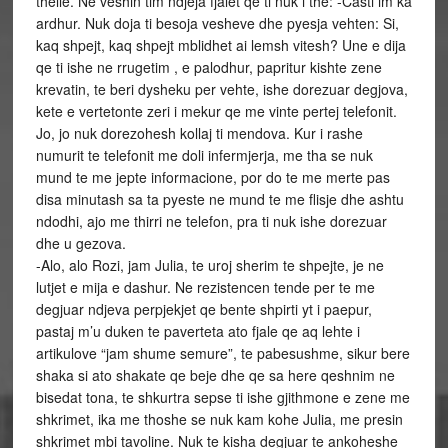
thelle. Ne veshin tim ndjeja fjalet qe ti nuk i the: -Casti im ka
ardhur. Nuk doja ti besoja vesheve dhe pyesja vehten: Si,
kaq shpejt, kaq shpejt mblidhet ai lemsh vitesh? Une e dija
qe ti ishe ne rrugetim , e palodhur, papritur kishte zene
krevatin, te beri dysheku per vehte, ishe dorezuar degjova,
kete e vertetonte zeri i mekur qe me vinte pertej telefonit.
Jo, jo nuk dorezohesh kollaj ti mendova. Kur i rashe
numurit te telefonit me doli infermjerja, me tha se nuk
mund te me jepte informacione, por do te me merte pas
disa minutash sa ta pyeste ne mund te me flisje dhe ashtu
ndodhi, ajo me thirri ne telefon, pra ti nuk ishe dorezuar
dhe u gezova.
-Alo, alo Rozi, jam Julia, te uroj sherim te shpejte, je ne
lutjet e mija e dashur. Ne rezistencen tende per te me
degjuar ndjeva perpjekjet qe bente shpirti yt i paepur,
pastaj m’u duken te paverteta ato fjale qe aq lehte i
artikulove “jam shume semure”, te pabesushme, sikur bere
shaka si ato shakate qe beje dhe qe sa here qeshnim ne
bisedat tona, te shkurtra sepse ti ishe gjithmone e zene me
shkrimet, ika me thoshe se nuk kam kohe Julia, me presin
shkrimet mbi tavoline. Nuk te kisha degjuar te ankoheshe