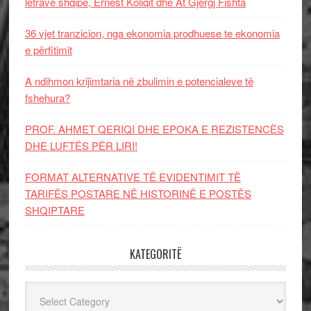
letrave shqipe, Ernest Koliqit dhe At Gjergj Fishta
36 vjet tranzicion, nga ekonomia prodhuese te ekonomia
e përfitimit
A ndihmon krijimtaria në zbulimin e potencialeve të
fshehura?
PROF. AHMET QERIQI DHE EPOKA E REZISTENCЁS
DHE LUFTЁS PЁR LIRI!
FORMAT ALTERNATIVE TË EVIDENTIMIT TË
TARIFËS POSTARE NË HISTORINË E POSTËS
SHQIPTARE
KATEGORITË
Kategoritë