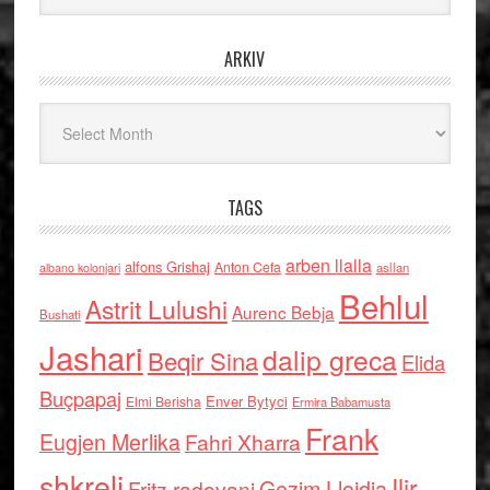
ARKIV
Arkiv
TAGS
arben llalla
alfons Grishaj
Anton Cefa
asllan
albano kolonjari
Behlul
Astrit Lulushi
Aurenc Bebja
Bushati
Jashari
dalip greca
Beqir Sina
Elida
Buçpapaj
Enver Bytyci
Elmi Berisha
Ermira Babamusta
Frank
Eugjen Merlika
Fahri Xharra
shkreli
Ilir
Gezim Llojdia
Fritz radovani