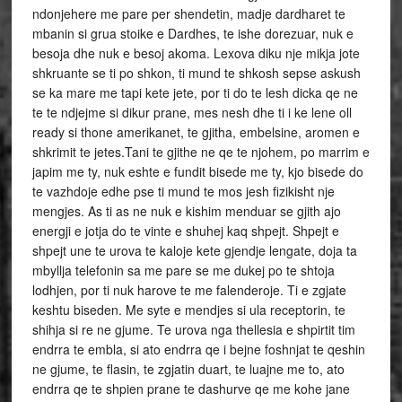
ndonjehere me pare per shendetin, madje dardharet te
mbanin si grua stoike e Dardhes, te ishe dorezuar, nuk e
besoja dhe nuk e besoj akoma. Lexova diku nje mikja jote
shkruante se ti po shkon, ti mund te shkosh sepse askush
se ka mare me tapi kete jete, por ti do te lesh dicka qe ne
te te ndjejme si dikur prane, mes nesh dhe ti i ke lene oll
ready si thone amerikanet, te gjitha, embelsine, aromen e
shkrimit te jetes.Tani te gjithe ne qe te njohem, po marrim e
japim me ty, nuk eshte e fundit bisede me ty, kjo bisede do
te vazhdoje edhe pse ti mund te mos jesh fizikisht nje
mengjes. As ti as ne nuk e kishim menduar se gjith ajo
energji e jotja do te vinte e shuhej kaq shpejt. Shpejt e
shpejt une te urova te kaloje kete gjendje lengate, doja ta
mbyllja telefonin sa me pare se me dukej po te shtoja
lodhjen, por ti nuk harove te me falenderoje. Ti e zgjate
keshtu biseden. Me syte e mendjes si ula receptorin, te
shihja si re ne gjume. Te urova nga thellesia e shpirtit tim
endrra te embla, si ato endrra qe i bejne foshnjat te qeshin
ne gjume, te flasin, te zgjatin duart, te luajne me to, ato
endrra qe te shpien prane te dashurve qe me kohe jane