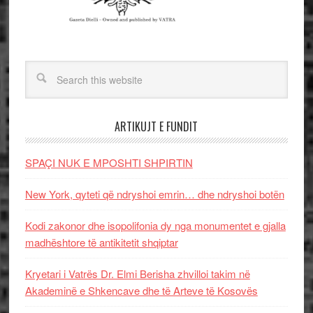
ARTIKUJT E FUNDIT
SPAÇI NUK E MPOSHTI SHPIRTIN
New York, qyteti që ndryshoi emrin… dhe ndryshoi botën
Kodi zakonor dhe isopolifonia dy nga monumentet e gjalla
madhështore të antikitetit shqiptar
Kryetari i Vatrës Dr. Elmi Berisha zhvilloi takim në
Akademinë e Shkencave dhe të Arteve të Kosovës