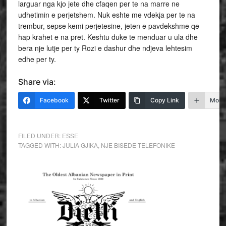
larguar nga kjo jete dhe cfaqen per te na marre ne
udhetimin e perjetshem. Nuk eshte me vdekja per te na
trembur, sepse kemi perjetesine, jeten e pavdekshme qe
hap krahet e na pret. Keshtu duke te menduar u ula dhe
bera nje lutje per ty Rozi e dashur dhe ndjeva lehtesim
edhe per ty.
Share via:
Facebook
Twitter
Copy Link
More
FILED UNDER:
ESSE
TAGGED WITH:
JULIA GJIKA
,
NJE BISEDE TELEFONIKE