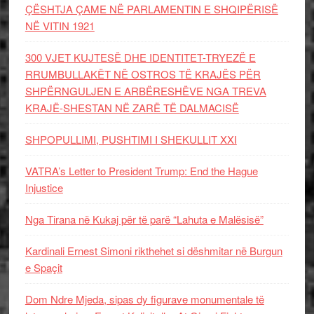
ÇËSHTJA ÇAME NË PARLAMENTIN E SHQIPËRISË
NË VITIN 1921
300 VJET KUJTESË DHE IDENTITET-TRYEZË E
RRUMBULLAKËT NË OSTROS TË KRAJËS PËR
SHPËRNGULJEN E ARBËRESHËVE NGA TREVA
KRAJË-SHESTAN NË ZARË TË DALMACISË
SHPOPULLIMI, PUSHTIMI I SHEKULLIT XXI
VATRA’s Letter to President Trump: End the Hague
Injustice
Nga Tirana në Kukaj për të parë “Lahuta e Malësisë”
Kardinali Ernest Simoni rikthehet si dëshmitar në Burgun
e Spaçit
Dom Ndre Mjeda, sipas dy figurave monumentale të