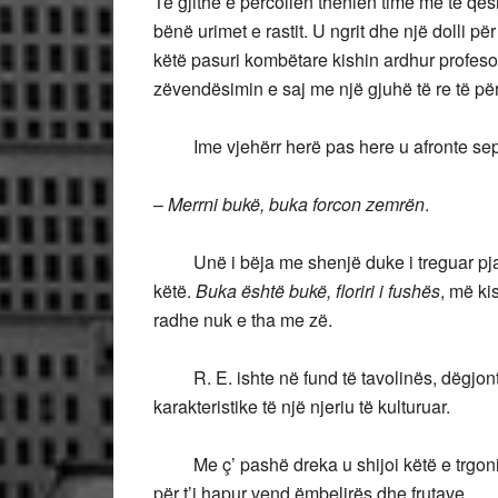
Të gjithë e përcollën thënien time me të qes
bënë urimet e rastit. U ngrit dhe një dolli 
këtë pasuri kombëtare kishin ardhur profeso
zëvendësimin e saj me një gjuhë të re të p
Ime vjehërr herë pas here u afronte sep
–
Merrni bukë, buka forcon zemrën
.
Unë i bëja me shenjë duke i treguar pjata
këtë.
Buka është bukë, floriri i fushës
, më k
radhe nuk e tha me zë.
R. E. ishte në fund të tavolinës, dëgjont
karakteristike të një njeriu të kulturuar.
Me ç’ pashë dreka u shijoi këtë e trgonin 
për t’i hapur vend ëmbelirës dhe frutave.