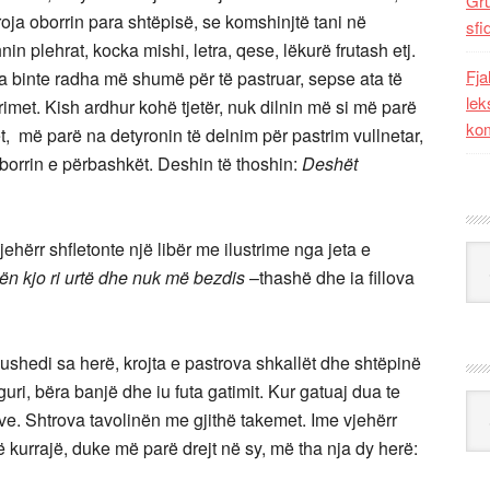
Gr
roja oborrin para shtëpisë, se komshinjtë tani në
sfi
hnin plehrat, kocka mishi, letra, qese, lëkurë frutash etj.
Fja
ë na binte radha më shumë për të pastruar, sepse ata të
lek
imet. Kish ardhur kohë tjetër, nuk dilnin më si më parë
kom
, më parë na detyronin të delnim për pastrim vullnetar,
oborrin e përbashkët. Deshin të thoshin:
Deshët
ërr shfletonte një libër me ilustrime nga jeta e
Kat
ën kjo ri urtë dhe nuk më bezdis
–thashë dhe ia fillova
shedi sa herë, krojta e pastrova shkallët dhe shtëpinë
i, bëra banjë dhe iu futa gatimit. Kur gatuaj dua te
Ark
ëve. Shtrova tavolinën me gjithë takemet. Ime vjehërr
kurrajë, duke më parë drejt në sy, më tha nja dy herë: