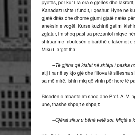
pyetës, por kur i ra era e gjellës dhe lakrorit,
Kanadezi ishte i fundit, i qeshur. Hynë në 
gjatë ditës dhe dhomë gjumi gjatë natës për 
aneksin e vogël. Kurse kuzhinë gatimi kish
zgjatur, im shoq pasi ua prezantoi miqve nënë
shtruar me mbulesën e bardhë e takëmet e se
Miku i largët tha:
–
Të gjitha që kishit në shtëpi i paska 
atij i ra në sy kjo gjë dhe fillova të sillesha
sa më mirë. Ishin miq që vinin për herë të pa
Bisedën e mbante im shoq dhe Prof. A. V. 
unë, thashë shpejt e shpejt:
–
Gjërat sikur u b
ë
n
ë
vetë sot. Miqtë e