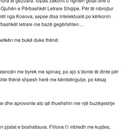
hura të gëzuara. Sipas zakonit u ngritën gotat dhe u
për Gjuhën e Përbashkët Letrare Shqipe. Për të mbrojtur
rët nga Kosova, sepse disa intelektualë po kërkonin
ërbashkët letrare me bazë gegërishten…
etkën me bukë duke thënë:
ncën me byrek me spinaq, po ajo s’donte të dinte për
ishte thënë shpesh herë me këmbëngulje, po kësaj
e dhe aprovonte ato që thuehshin me një buzëqeshje
pjatat e boshatisura. Fillova t’i mbledh me kujdes,