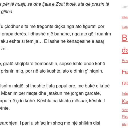
r të huajt, se dhe fjala e Zotit thotë, ata që presin të
 gjitha
.
alba
çlodhur e të më tregonte diçka nga ato figurat, por
asll
in prapa derës. I dhashë një banane, nga ato që i ruanim
B
 Plaku është si fëmija… E lashë në kënaqesinë e asaj
d
zet.
Env
 gratë shqiptare trembeshin, sepse ishte ende kohë
risnin miq, por në ato kushte, ato e dinin ç’ hiqnin.
Fa
ra
nim miqtë, si thoshte fjala popullore, me bukë e kripë
 Mbanim për miqtë dhe jatakun me jorgan çarcafë,
Inte
 hapur në çdo kohë. Kështu na kishin mësuar, kështu i
Ko
inte.
Nen
Flo
rdhjen. I pari u shfaq im shoq me një shikim disi
Els