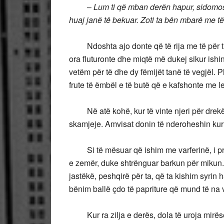
–
Lum ti që mban derën hapur, sidomos pë
huaj janë të bekuar. Zoti ta bën mbarë me të
Ndoshta ajo donte që të rija me të për t’u 
ora fluturonte dhe miqtë më dukej sikur ish
vetëm për të dhe dy fëmijët tanë të vegjël.
frute të ëmbël e të butë që e kafshonte me le
Në atë kohë, kur të vinte njeri për drekë,
skamjeje. Amvisat donin të nderoheshin kur p
Si të mësuar që ishim me varferinë, i pris
e zemër, duke shtrënguar barkun për mikun.
jastëkë, peshqirë për ta, që ta kishim syrin
bënim ballë çdo të papriture që mund të na v
Kur ra zilja e derës, dola të uroja mirësea