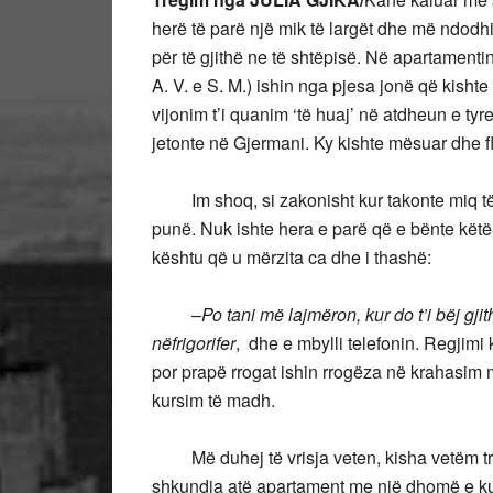
herë të parë një mik të largët dhe më ndodhi 
për të gjithë ne të shtëpisë. Në apartamentin
A. V. e S. M.) ishin nga pjesa jonë që kisht
vijonim t’i quanim ‘të huaj’ në atdheun e tyr
jetonte në Gjermani. Ky kishte mësuar dhe f
Im shoq, si zakonisht kur takonte miq të rr
punë. Nuk ishte hera e parë që e bënte këtë,
kështu që u mërzita ca dhe i thashë:
–
Po tani më lajmëron, kur do t’i bëj gji
n
ë
frigorifer
, dhe e mbylli telefonin. Regjimi
por prapë rrogat ishin rrogëza në krahasim 
kursim të madh.
Më duhej të vrisja veten, kisha vetëm tri-k
shkundja atë apartament me një dhomë e kuzhi