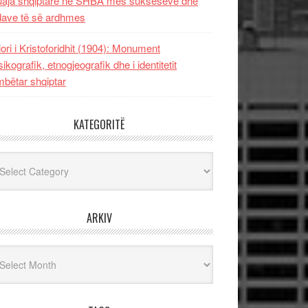
uaja shqiptare në SHBA mes sukseseve dhe
dave të së ardhmes
lori i Kristoforidhit (1904): Monument
sikografik, etnogjeografik dhe i identitetit
bëtar shqiptar
KATEGORITË
egoritë
ARKIV
iv