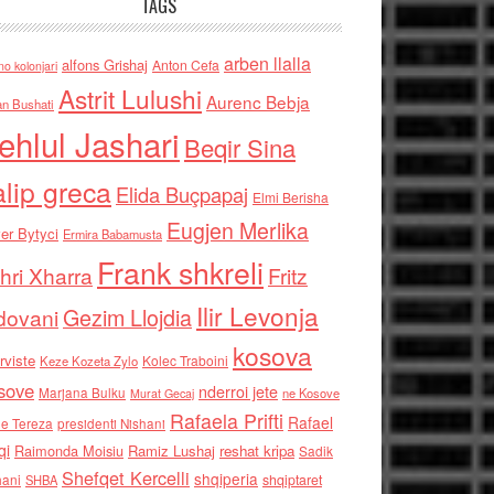
TAGS
arben llalla
alfons Grishaj
Anton Cefa
no kolonjari
Astrit Lulushi
Aurenc Bebja
an Bushati
ehlul Jashari
Beqir Sina
alip greca
Elida Buçpapaj
Elmi Berisha
Eugjen Merlika
er Bytyci
Ermira Babamusta
Frank shkreli
hri Xharra
Fritz
Ilir Levonja
Gezim Llojdia
dovani
kosova
rviste
Kolec Traboini
Keze Kozeta Zylo
sove
nderroi jete
Marjana Bulku
ne Kosove
Murat Gecaj
Rafaela Prifti
Rafael
e Tereza
presidenti Nishani
qi
Raimonda Moisiu
Ramiz Lushaj
reshat kripa
Sadik
Shefqet Kercelli
shqiperia
hani
shqiptaret
SHBA