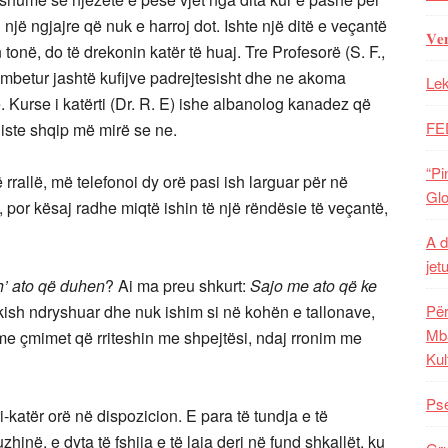
një ngjajre që nuk e harroj dot. Ishte një ditë e veçantë
𝐕𝐞
 tonë, do të drekonin katër të huaj. Tre Profesorë (S. F.,
e mbetur jashtë kufijve padrejtesisht dhe ne akoma
Lek
e. Kurse i katërti (Dr. R. E) ishe albanolog kanadez që
FE
liste shqip më mirë se ne.
“Pi
allë, më telefonoi dy orë pasi ish larguar për në
Glo
 por kësaj radhe miqtë ishin të një rëndësie të veçantë,
A d
jet
th’ ato që duhen
? Ai ma preu shkurt:
Sajo me ato q
ë
ke
 kish ndryshuar dhe nuk ishim si në kohën e tallonave,
Për
Mba
me çmimet që rriteshin me shpejtësi, ndaj rronim me
Kul
Pse
atër orë në dispozicion. E para të tundja e të
në, e dyta të fshija e të laja deri në fund shkallët, ku