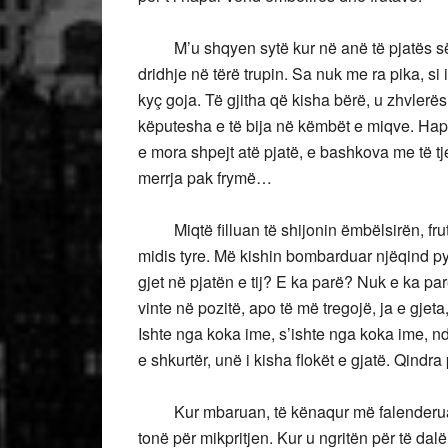
M’u shqyen sytë kur në anë të pjatës së R
dridhje në tërë trupin. Sa nuk me ra pika, si
kyç goja. Të gjitha që kisha bërë, u zhvlerë
këputesha e të bija në këmbët e miqve. Hapu
e mora shpejt atë pjatë, e bashkova me të tje
merrja pak frymë…
Miqtë filluan të shijonin ëmbëlsirën, fruta
midis tyre. Më kishin bombarduar njëqind p
gjet në pjatën e tij? E ka parë? Nuk e ka 
vinte në pozitë, apo të më tregojë, ja e gjet
Ishte nga koka ime, s’ishte nga koka ime, ndo
e shkurtër, unë i kisha flokët e gjatë. Qindra
Kur mbaruan, të kënaqur më falenderuan 
tonë për mikpritjen. Kur u ngritën për të 