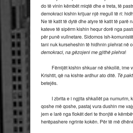
do të vinin këmbët miqtë dhe e treta, të past
demokraci kishin krijuar një rregull të ri: hid
Ne të katit të dytë dhe atyre të katit të par
kateve të sipërm kishin hequr dorë nga pastr
për punë vullnetare. Sidomos ish-komunistët
tani nuk kurseheshin të hidhnin plehrat në 
demokraci, na gëzojeni me gjithë plehra
!
Fëmijët kishin shkuar në shkollë, ime vjeh
Krishtit, që na kishte ardhur ato ditë.
Të pakt
betejës.
I zbrita e i ngjita shkallët pa numurim, ku
qoshe më qoshe, pastaj vura dushin me vajgur
jem e larë nga flokët deri te thonjtë e këmb
herëpashere ngrinte kokën. Për të më dhënë 