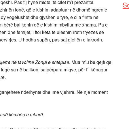
 qeshi. Pas tij hynë miqtë, të cilët m’i prezantoi.
So
kuzhinën tonë, që e kishim adaptuar në dhomë ngrenie
dy vogëlushët dhe gjyshen e tyre, e cila flinte në
im bërë ballkonin që e kishim mbyllur me xhama. Pa e
n dhe fëmijët, i ftoi këta të uleshin rreth tryezës së
rvirjes. U hodha supën, pas saj gjellën e lakrorin.
nxjerrë në tavolinë Zonja e shtëpisë
. Mua m’u bë qejfi që
 si fugë sa në ballkon, sa përpara miqve, për t’i kënaqur
rë.
nganjëhere ndërhynte dhe ime vjehrrë. Në një moment
 kanë këmbën e mbarë
.