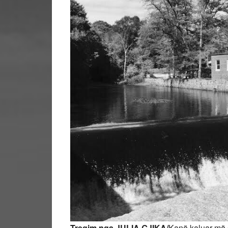
Tregim nga JULIA GJIKA/
Kanë kaluar më s