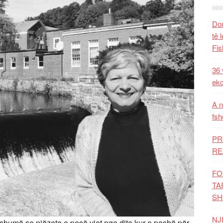
Dom
të 
Fis
36 
eko
A n
fsh
PR
RE
FO
TA
SH
NJ
humë se njëzete e pesë vjet nga dita kur e pashë për