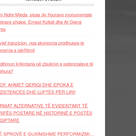
 Ndre Mjeda, sipas dy figurave monumentale
letrave shqipe, Ernest Koliqit dhe At Gjergj
hta
vjet tranzicion, nga ekonomia prodhuese te
nomia e përfitimit
dihmon krijimtaria në zbulimin e potencialeve të
ehura?
OF. AHMET QERIQI DHE EPOKA E
ZISTENCЁS DHE LUFTЁS PЁR LIRI!
RMAT ALTERNATIVE TË EVIDENTIMIT TË
RIFËS POSTARE NË HISTORINË E POSTËS
QIPTARE
Ë SPROVË E GUXIMSHME PERFORMIZMI…