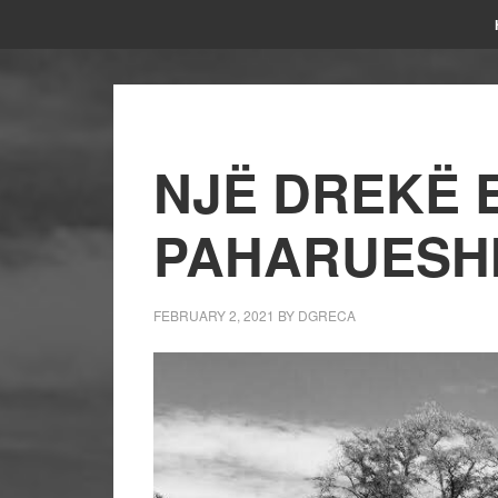
NJË DREKË 
PAHARUESH
FEBRUARY 2, 2021
BY
DGRECA