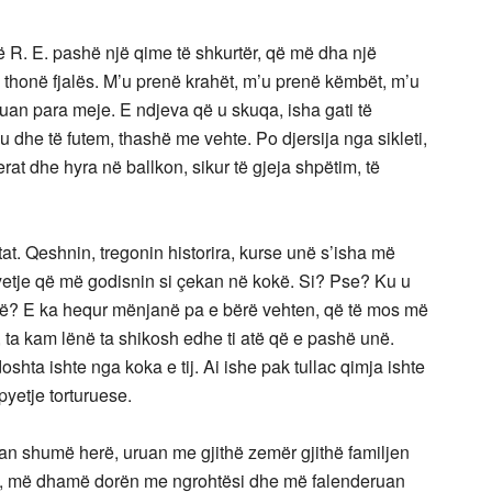
. E. pashë një qime të shkurtër, që më dha një
 i thonë fjalës. M’u prenë krahët, m’u prenë këmbët, m’u
suan para meje. E ndjeva që u skuqa, isha gati të
 dhe të futem, thashë me vehte. Po djersija nga sikleti,
rat dhe hyra në ballkon, sikur të gjeja shpëtim, të
t. Qeshnin, tregonin historira, kurse unë s’isha më
yetje që më godisnin si çekan në kokë. Si? Pse? Ku u
parë? E ka hequr mënjanë pa e bërë vehten, që të mos më
a, ta kam lënë ta shikosh edhe ti atë që e pashë unë.
shta ishte nga koka e tij. Ai ishe pak tullac qimja ishte
 pyetje torturuese.
shumë herë, uruan me gjithë zemër gjithë familjen
dalë, më dhamë dorën me ngrohtësi dhe më falenderuan