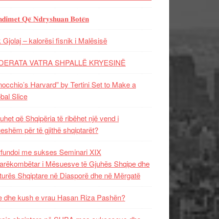
𝐝𝐢𝐦𝐞𝐭 𝐐𝐞̈ 𝐍𝐝𝐫𝐲𝐬𝐡𝐮𝐚𝐧 𝐁𝐨𝐭𝐞̈𝐧
 Gjolaj – kalorësi fisnik i Malësisë
DERATA VATRA SHPALLË KRYESINË
nocchio’s Harvard” by Tertini Set to Make a
bal Slice
uhet që Shqipëria të ribëhet një vend i
ueshëm për të gjithë shqiptarët?
fundoi me sukses Seminari XIX
rëkombëtar i Mësuesve të Gjuhës Shqipe dhe
turës Shqiptare në Diasporë dhe në Mërgatë
 dhe kush e vrau Hasan Riza Pashën?