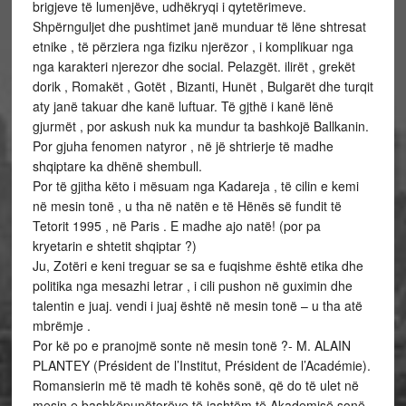
brigjeve të lumenjëve, udhëkryqi i qytetërimeve.
Shpërnguljet dhe pushtimet janë munduar të lëne shtresat
etnike , të përziera nga fiziku njerëzor , i komplikuar nga
nga karakteri njerezor dhe social. Pelazgët. ilirët , grekët
dorik , Romakët , Gotët , Bizanti, Hunët , Bulgarët dhe turqit
aty janë takuar dhe kanë luftuar. Të gjthë i kanë lënë
gjurmët , por askush nuk ka mundur ta bashkojë Ballkanin.
Por gjuha fenomen natyror , në jë shtrierje të madhe
shqiptare ka dhënë shembull.
Por të gjitha këto i mësuam nga Kadareja , të cilin e kemi
në mesin tonë , u tha në natën e të Hënës së fundit të
Tetorit 1995 , në Paris . E madhe ajo natë! (por pa
kryetarin e shtetit shqiptar ?)
Ju, Zotëri e keni treguar se sa e fuqishme është etika dhe
politika nga mesazhi letrar , i cili pushon në guximin dhe
talentin e juaj. vendi i juaj është në mesin tonë – u tha atë
mbrëmje .
Por kë po e pranojmë sonte në mesin tonë ?- M. ALAIN
PLANTEY (Président de l’Institut, Président de l’Académie).
Romansierin më të madh të kohës sonë, që do të ulet në
mesin e bashkëpunëtorëve të jashtëm të Akademisë sonë .