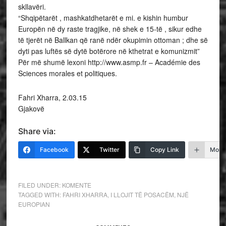
skllavëri.
“Shqipëtarët , mashkatdhetarët e mi. e kishin humbur
Europën në dy raste tragjike, në shek e 15-të , sikur edhe
të tjerët në Ballkan që ranë ndër okupimin ottoman ; dhe së
dyti pas luftës së dytë botërore në kthetrat e komunizmit”
Për më shumë lexoni http://www.asmp.fr – Académie des
Sciences morales et politiques.
Fahri Xharra, 2.03.15
Gjakovë
Share via:
Facebook
Twitter
Copy Link
More
FILED UNDER:
KOMENTE
TAGGED WITH:
FAHRI XHARRA
,
I LLOJIT TË POSACËM
,
NJË
EUROPIAN