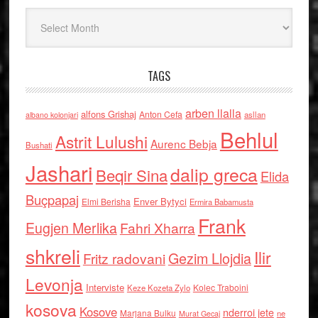
Arkiv
TAGS
arben llalla
alfons Grishaj
Anton Cefa
asllan
albano kolonjari
Behlul
Astrit Lulushi
Aurenc Bebja
Bushati
Jashari
dalip greca
Beqir Sina
Elida
Buçpapaj
Enver Bytyci
Elmi Berisha
Ermira Babamusta
Frank
Eugjen Merlika
Fahri Xharra
shkreli
Ilir
Gezim Llojdia
Fritz radovani
Levonja
Interviste
Kolec Traboini
Keze Kozeta Zylo
kosova
Kosove
nderroi jete
Marjana Bulku
ne
Murat Gecaj