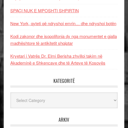
SPAÇI NUK E MPOSHTI SHPIRTIN
New York, qyteti që ndryshoi emrin… dhe ndryshoi botën
Kodi zakonor dhe isopolifonia dy nga monumentet e gjalla
madhështore të antikitetit shqiptar
Kryetari i Vatrës Dr. Elmi Berisha zhvilloi takim në
Akademinë e Shkencave dhe të Arteve të Kosovës
KATEGORITË
Kategoritë
ARKIV