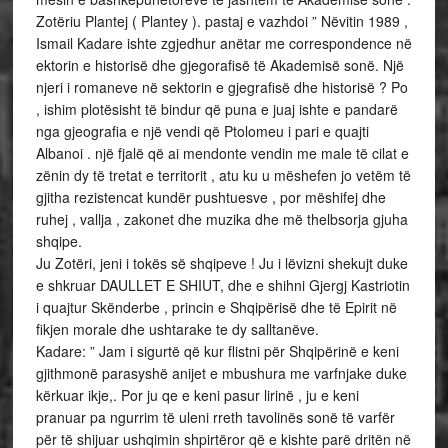
Zotëriu Plantej ( Plantey ). pastaj e vazhdoi ” Nëvitin 1989 ,
Ismail Kadare ishte zgjedhur anëtar me correspondence në
ektorin e historisë dhe gjegorafisë të Akademisë sonë. Një
njeri i romaneve në sektorin e gjegrafisë dhe historisë ? Po
, ishim plotësisht të bindur që puna e juaj ishte e pandarë
nga gjeografia e një vendi që Ptolomeu i pari e quajti
Albanoi . një fjalë që ai mendonte vendin me male të cilat e
zënin dy të tretat e territorit , atu ku u mëshefen jo vetëm të
gjitha rezistencat kundër pushtuesve , por mëshifej dhe
ruhej , vallja , zakonet dhe muzika dhe më thelbsorja gjuha
shqipe.
Ju Zotëri, jeni i tokës së shqipeve ! Ju i lëvizni shekujt duke
e shkruar DAULLET E SHIUT, dhe e shihni Gjergj Kastriotin
i quajtur Skënderbe , princin e Shqipërisë dhe të Epirit në
fikjen morale dhe ushtarake te dy salltanëve.
Kadare: ” Jam i sigurtë që kur flistni për Shqipërinë e keni
gjithmonë parasyshë anijet e mbushura me varfnjake duke
kërkuar ikje,. Por ju qe e keni pasur lirinë , ju e keni
pranuar pa ngurrim të uleni rreth tavolinës sonë të varfër
për të shijuar ushqimin shpirtëror që e kishte parë dritën në