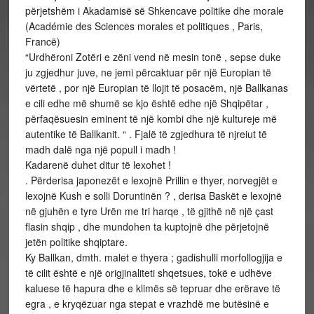
përjetshëm i Akadamisë së Shkencave politike dhe morale
(Académie des Sciences morales et politiques , Paris,
Francë)
“Urdhëroni Zotëri e zëni vend në mesin tonë , sepse duke
ju zgjedhur juve, ne jemi përcaktuar për një Europian të
vërtetë , por një Europian të llojit të posacëm, një Ballkanas
e cili edhe më shumë se kjo është edhe një Shqipëtar ,
përfaqësuesin eminent të një kombi dhe një kultureje më
autentike të Ballkanit. “ . Fjalë të zgjedhura të njreiut të
madh dalë nga një popull i madh !
Kadarenë duhet ditur të lexohet !
. Përderisa japonezët e lexojnë Prillin e thyer, norvegjët e
lexojnë Kush e solli Doruntinën ? , derisa Baskët e lexojnë
në gjuhën e tyre Urën me tri harqe , të gjithë në një çast
flasin shqip , dhe mundohen ta kuptojnë dhe përjetojnë
jetën politike shqiptare.
Ky Ballkan, dmth. malet e thyera ; gadishulli morfollogjija e
të cilit është e një origjinaliteti shqetsues, tokë e udhëve
kaluese të hapura dhe e klimës së tepruar dhe erërave të
egra , e kryqëzuar nga stepat e vrazhdë me butësinë e