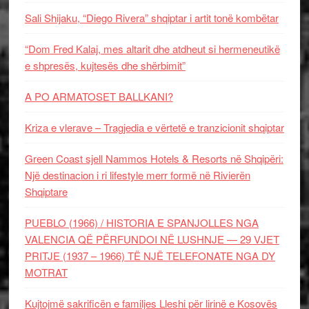
Sali Shijaku, “Diego Rivera” shqiptar i artit tonë kombëtar
“Dom Fred Kalaj, mes altarit dhe atdheut si hermeneutikë
e shpresës, kujtesës dhe shërbimit”
A PO ARMATOSET BALLKANI?
Kriza e vlerave – Tragjedia e vërtetë e tranzicionit shqiptar
Green Coast sjell Nammos Hotels & Resorts në Shqipëri:
Një destinacion i ri lifestyle merr formë në Rivierën
Shqiptare
PUEBLO (1966) / HISTORIA E SPANJOLLES NGA
VALENCIA QË PËRFUNDOI NË LUSHNJE — 29 VJET
PRITJE (1937 – 1966) TË NJË TELEFONATE NGA DY
MOTRAT
Kujtojmë sakrificën e familjes Lleshi për lirinë e Kosovës