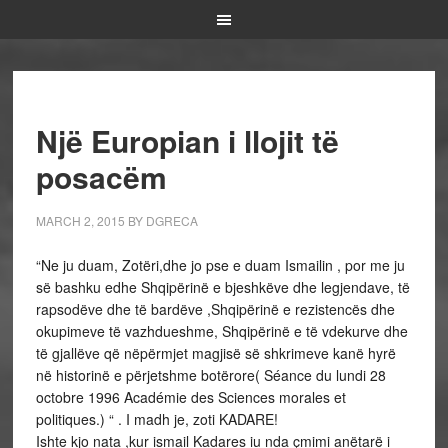
Një Europian i llojit të
posacëm
MARCH 2, 2015
BY
DGRECA
“Ne ju duam, Zotëri,dhe jo pse e duam Ismailin , por me ju
së bashku edhe Shqipërinë e bjeshkëve dhe legjendave, të
rapsodëve dhe të bardëve ,Shqipërinë e rezistencës dhe
okupimeve të vazhdueshme, Shqipërinë e të vdekurve dhe
të gjallëve që nëpërmjet magjisë së shkrimeve kanë hyrë
në historinë e përjetshme botërore( Séance du lundi 28
octobre 1996 Académie des Sciences morales et
politiques.) “ . I madh je, zoti KADARE!
Ishte kjo nata ,kur ismail Kadares iu nda çmimi anëtarë i