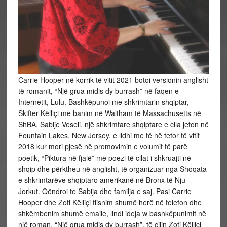
Carrie Hooper në korrik të vitit 2021 botoi versionin anglisht
të romanit, “Një grua midis dy burrash” në faqen e
Internetit, Lulu. Bashkëpunoi me shkrimtarin shqiptar,
Skifter Këlliçi me banim në Waltham të Massachusetts në
ShBA. Sabije Veseli, një shkrimtare shqiptare e cila jeton në
Fountain Lakes, New Jersey, e lidhi me të në tetor të vitit
2018 kur mori pjesë në promovimin e volumit të parë
poetik, “Piktura në fjalë” me poezi të cilat i shkruajti në
shqip dhe përktheu në anglisht, të organizuar nga Shoqata
e shkrimtarëve shqiptaro amerikanë në Bronx të Nju
Jorkut. Qëndroi te Sabija dhe familja e saj. Pasi Carrie
Hooper dhe Zoti Këlliçi flisnim shumë herë në telefon dhe
shkëmbenim shumë emaile, lindi ideja w bashkëpunimit në
një roman, “Një grua midis dy burrash”, të cilin Zoti Këlliçi