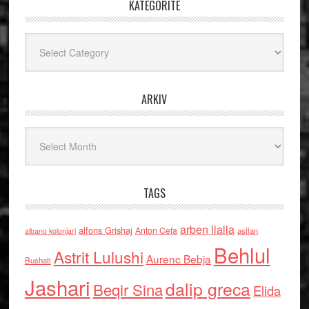
KATEGORITË
Kategoritë
ARKIV
Arkiv
TAGS
arben llalla
alfons Grishaj
Anton Cefa
asllan
albano kolonjari
Behlul
Astrit Lulushi
Aurenc Bebja
Bushati
Jashari
dalip greca
Beqir Sina
Elida