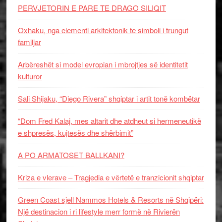
PERVJETORIN E PARE TE DRAGO SILIQIT
Oxhaku, nga elementi arkitektonik te simboli i trungut
familjar
Arbëreshët si model evropian i mbrojtjes së identitetit
kulturor
Sali Shijaku, “Diego Rivera” shqiptar i artit tonë kombëtar
“Dom Fred Kalaj, mes altarit dhe atdheut si hermeneutikë
e shpresës, kujtesës dhe shërbimit”
A PO ARMATOSET BALLKANI?
Kriza e vlerave – Tragjedia e vërtetë e tranzicionit shqiptar
Green Coast sjell Nammos Hotels & Resorts në Shqipëri:
Një destinacion i ri lifestyle merr formë në Rivierën