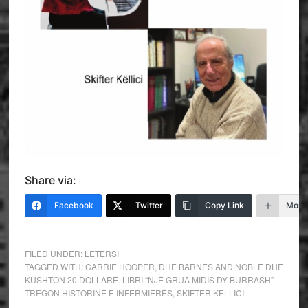
Share via:
Facebook
Twitter
Copy Link
More
FILED UNDER:
LETERSI
TAGGED WITH:
CARRIE HOOPER
,
DHE BARNES AND NOBLE DHE
KUSHTON 20 DOLLARË. LIBRI “NJË GRUA MIDIS DY BURRASH”
TREGON HISTORINË E INFERMIERËS
,
SKIFTER KELLICI