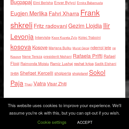
Buçpapaj
Enver Bytyci
Elmi Berisha
Ermira Babamusta
Frank
Eugjen Merlika
Fahri Xharra
shkreli
Ilir
Gezim Llojdia
Fritz radovani
Levonja
Interviste
Kolec Traboini
Keze Kozeta Zylo
kosova
Kosove
nderroi jete
Marjana Bulku
ne
Murat Gecaj
Rafaela Prifti
Rafael
Nene Tereza
Kosove
presidenti Nishani
Floqi
Raimonda Moisiu
Ramiz Lushaj
reshat kripa
Sadik Elshani
Sokol
Shefqet Kercelli
shqiperia
shqiptaret
SHBA
Paja
Vatra
Visar Zhiti
Thaci
This website uses cookies to improve your experience. We'll
assume you're ok with this, but you can opt-out if you wish.
Cookie settings
Log in
ACCEPT