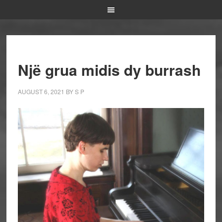
Një grua midis dy burrash
AUGUST 6, 2021
BY
S P