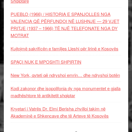
Shqiptare
PUEBLO (1966) / HISTORIA E SPANJOLLES NGA
VALENCIA QË PËRFUNDOI NË LUSHNJE — 29 VJET
PRITJE (1937 – 1966) TË NJË TELEFONATE NGA DY
MOTRAT
Kujtojmë sakrificën e familjes Lleshi për lirinë e Kosovës
SPAÇI NUK E MPOSHTI SHPIRTIN
New York, qyteti që ndryshoi emrin… dhe ndryshoi botën
Kodi zakonor dhe isopolifonia dy nga monumentet e gjalla
madhështore të antikitetit shqiptar
Kryetari i Vatrës Dr. Elmi Berisha zhvilloi takim në
Akademinë e Shkencave dhe të Arteve të Kosovës