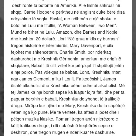
dëshironte ta botonte në Amerikë. Ai e kishte shkruar në
shqip. Carrie Hooper e përktheu në anglisht duke bërë disa
ndryshime të vogla. Pastaj, me ndihmën e një shoku, e
botoi në Lulu me titullin, “A Woman Between Two Men”.
Mund të blihet në Lulu, Amazon, dhe Barnes and Noble
dhe kushton 20 dollarë. Libri “Një grua midis dy burrash”
tregon historinë e infermierës, Mary Davenport, e cila
fejohet me shkencëtarin, Charlie Smith, por ndërkaq
dashurohet me Kreshnik Gërmenin, amerikan me origjinë
shqiptare, Babai i të cilit vritet kur përpiqet t’i shpëtojë jetën
e një police. Pas vdekjes së babait, Lonit, Kreshniku rritet
nga James Clement, miku i Lonit. Fatkeqësisht, James
është alkoholist dhe Kreshniku bëhet edhe ai alkoholist. Më
tej James ka një borxh sepse ka luajtur lojra fati, dhe për ta
paguar borxhin e babait, Kreshniku detyhohet të trafikojë
droga. Mirëpo kur njihet me Mary, Kreshniku do ta shpëtojë
veten nga kjo punë. Me të vërtetë, ka aftësi si poet dhe i
pëlqen muzika klasike. Romani tregon anën njerëzore e
këtij trafikues droge, i cili nuk është keqbërës sepse e
dëshiron, dhe tregon rrugën e ndërlikuar të dashurisë.