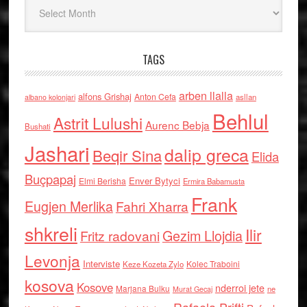
Arkiv
TAGS
arben llalla
alfons Grishaj
Anton Cefa
asllan
albano kolonjari
Behlul
Astrit Lulushi
Aurenc Bebja
Bushati
Jashari
dalip greca
Beqir Sina
Elida
Buçpapaj
Enver Bytyci
Elmi Berisha
Ermira Babamusta
Frank
Eugjen Merlika
Fahri Xharra
shkreli
Ilir
Gezim Llojdia
Fritz radovani
Levonja
Interviste
Kolec Traboini
Keze Kozeta Zylo
kosova
Kosove
nderroi jete
Marjana Bulku
ne
Murat Gecaj