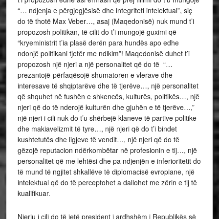
“… ndjenja e përgjegjësisë dhe integriteti intelektual”, siç
do të thotë Max Veber…, asaj (Maqedonisë) nuk mund t’i
propozosh politikan, të cilit do t’i mungojë guximi që
“kryeministrit t’ia plasë derën para hundës apo edhe
ndonjë politikani tjetër me ndikim”! Maqedonisë duhet t’i
propozosh një njeri a një personalitet që do të “…
prezantojë-përfaqësojë shumatoren e vlerave dhe
interesave të shqiptarëve dhe të tjerëve…, një personalitet
që shquhet në fushën e shkencës, kulturës, politikës…, një
njeri që do të nderojë kulturën dhe gjuhën e të tjerëve…,”
një njeri i cili nuk do t’u shërbejë klaneve të partive politike
dhe makiavelizmit të tyre…, një njeri që do t’i bindet
kushtetutës dhe ligjeve të vendit…, një njeri që do të
gëzojë reputacion ndërkombëtar në profesionin e tij…, një
personalitet që me lehtësi dhe pa ndjenjën e inferioritetit do
të mund të ngjitet shkallëve të diplomacisë evropiane, një
intelektual që do të perceptohet a dallohet me zërin e tij të
kualifikuar.
Njeriu i cili do të jetë president i ardhshëm i Republikës së