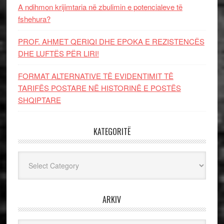
A ndihmon krijimtaria në zbulimin e potencialeve të
fshehura?
PROF. AHMET QERIQI DHE EPOKA E REZISTENCЁS
DHE LUFTЁS PЁR LIRI!
FORMAT ALTERNATIVE TË EVIDENTIMIT TË
TARIFËS POSTARE NË HISTORINË E POSTËS
SHQIPTARE
KATEGORITË
Kategoritë
ARKIV