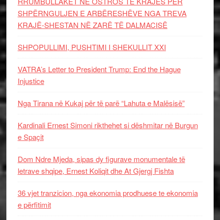
RRUMBULLAKËT NË OSTROS TË KRAJËS PËR
SHPËRNGULJEN E ARBËRESHËVE NGA TREVA
KRAJË-SHESTAN NË ZARË TË DALMACISË
SHPOPULLIMI, PUSHTIMI I SHEKULLIT XXI
VATRA’s Letter to President Trump: End the Hague
Injustice
Nga Tirana në Kukaj për të parë “Lahuta e Malësisë”
Kardinali Ernest Simoni rikthehet si dëshmitar në Burgun
e Spaçit
Dom Ndre Mjeda, sipas dy figurave monumentale të
letrave shqipe, Ernest Koliqit dhe At Gjergj Fishta
36 vjet tranzicion, nga ekonomia prodhuese te ekonomia
e përfitimit