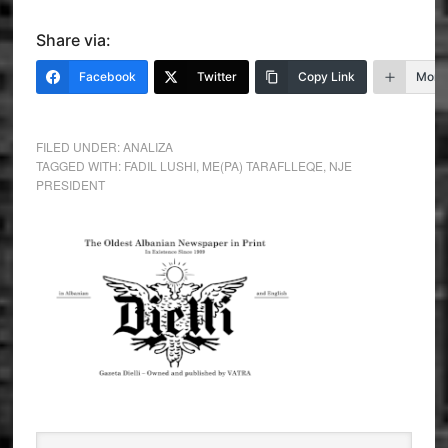
Share via:
Facebook
Twitter
Copy Link
More
FILED UNDER:
ANALIZA
TAGGED WITH:
FADIL LUSHI
,
ME(PA) TARAFLLEQE
,
NJE
PRESIDENT