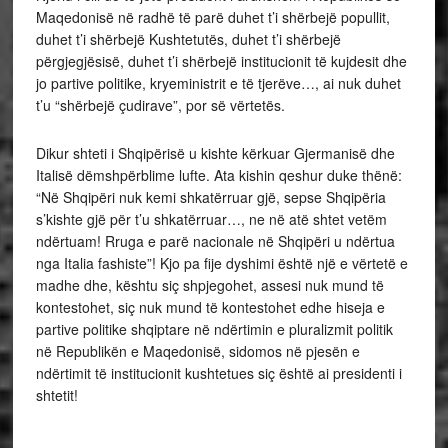
Maqedonisë në radhë të parë duhet t’i shërbejë popullit,
duhet t’i shërbejë Kushtetutës, duhet t’i shërbejë
përgjegjësisë, duhet t’i shërbejë institucionit të kujdesit dhe
jo partive politike, kryeministrit e të tjerëve…, ai nuk duhet
t’u “shërbejë çudirave”, por së vërtetës.
Dikur shteti i Shqipërisë u kishte kërkuar Gjermanisë dhe
Italisë dëmshpërblime lufte. Ata kishin qeshur duke thënë:
“Në Shqipëri nuk kemi shkatërruar gjë, sepse Shqipëria
s’kishte gjë për t’u shkatërruar…, ne në atë shtet vetëm
ndërtuam! Rruga e parë nacionale në Shqipëri u ndërtua
nga Italia fashiste”! Kjo pa fije dyshimi është një e vërtetë e
madhe dhe, kështu siç shpjegohet, assesi nuk mund të
kontestohet, siç nuk mund të kontestohet edhe hiseja e
partive politike shqiptare në ndërtimin e pluralizmit politik
në Republikën e Maqedonisë, sidomos në pjesën e
ndërtimit të institucionit kushtetues siç është ai presidenti i
shtetit!