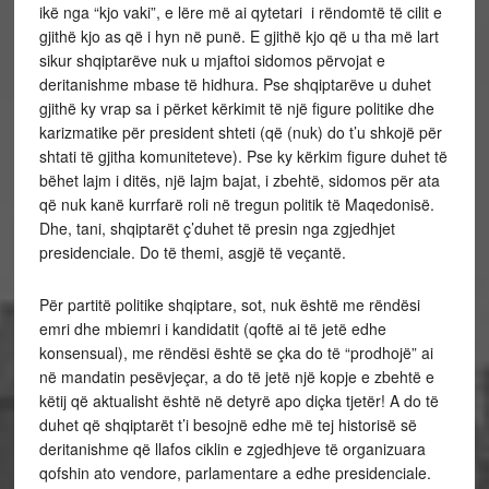
ikë nga “kjo vaki”, e lëre më ai qytetari i rëndomtë të cilit e
gjithë kjo as që i hyn në punë. E gjithë kjo që u tha më lart
sikur shqiptarëve nuk u mjaftoi sidomos përvojat e
deritanishme mbase të hidhura. Pse shqiptarëve u duhet
gjithë ky vrap sa i përket kërkimit të një figure politike dhe
karizmatike për president shteti (që (nuk) do t’u shkojë për
shtati të gjitha komuniteteve). Pse ky kërkim figure duhet të
bëhet lajm i ditës, një lajm bajat, i zbehtë, sidomos për ata
që nuk kanë kurrfarë roli në tregun politik të Maqedonisë.
Dhe, tani, shqiptarët ç’duhet të presin nga zgjedhjet
presidenciale. Do të themi, asgjë të veçantë.
Për partitë politike shqiptare, sot, nuk është me rëndësi
emri dhe mbiemri i kandidatit (qoftë ai të jetë edhe
konsensual), me rëndësi është se çka do të “prodhojë” ai
në mandatin pesëvjeçar, a do të jetë një kopje e zbehtë e
këtij që aktualisht është në detyrë apo diçka tjetër! A do të
duhet që shqiptarët t’i besojnë edhe më tej historisë së
deritanishme që llafos ciklin e zgjedhjeve të organizuara
qofshin ato vendore, parlamentare a edhe presidenciale.