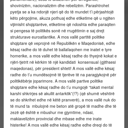
shovinizëm, nacionalizëm dhe rebelizëm. Parashtrohet
pyetja se a ka ndonjë njeri që do të mundet t’i përjashtojë
këto përgojime, akuza pothuaj edhe etiketime që u ngjiten
vijimisht shqiptarëve, etiketime që ndoshta edhe paraqiten
si pengesa të politikës sonë në rrugëtimin e saj drejt
strukturave euroatlantike. A mos vallë partitë politike
shqiptare që veprojnë në Republikën e Maqedonisë, edhe
kësaj radhe do të duhet të ballafaqohen me inatet e tyre
homerike, a mos vallë edhe kësaj radhe do thyejnë kokat e
njëri-tjetrit në kërkim të një kandidati konsensual (gjithsesi
maqedonas), për president shteti! A mos vallë edhe kësaj
radhe do t’u mundësojmë të tjerëve të na paragjykojnë për
politikëbërje joparimore. A mos vallë partive politike
shqiptare edhe kësaj radhe do t’u mungojë “takati mental
karshi shkrirjes së akullit antarktik”(!?) (që shumë vështirë
se do shkrihet edhe në këtë pranverë), a mos vallë nuk do
të mund ta mbulojnë me beton atë gropë të madhe dhe të
zezë që është e mbushur me gjymtime, ndasi,
makiavelizëm provincial dhe mbase edhe me inate
histerike! A mos vallë edhe kësaj radhe edhe dreqi do të