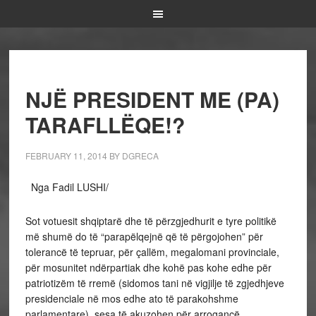
NJË PRESIDENT ME (PA)
TARAFLLËQE!?
FEBRUARY 11, 2014
BY
DGRECA
Nga Fadil LUSHI/
Sot votuesit shqiptarë dhe të përzgjedhurit e tyre politikë
më shumë do të “parapël
qejnë që të përgojohen” për
tolerancë të tepruar, për çallëm, megalomani provinciale,
për mosunitet ndërpartiak dhe kohë pas kohe edhe për
patriotizëm të rremë (sidomos tani në vigjilje të zgjedhjeve
presidenciale në mos edhe ato të parakohshme
parlamentare), sesa të akuzohen për arrogancë,