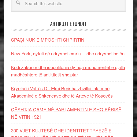
ARTIKUJT E FUNDIT
SPAÇI NUK E MPOSHTI SHPIRTIN
New York, qyteti që ndryshoi emrin… dhe ndryshoi botën
Kodi zakonor dhe isopolifonia dy nga monumentet e gjalla
madhështore të antikitetit shqiptar
Kryetari i Vatrës Dr. Elmi Berisha zhvilloi takim në
Akademinë e Shkencave dhe të Arteve të Kosovës
ÇËSHTJA ÇAME NË PARLAMENTIN E SHQIPËRISË
NË VITIN 1921
300 VJET KUJTESË DHE IDENTITET-TRYEZË E