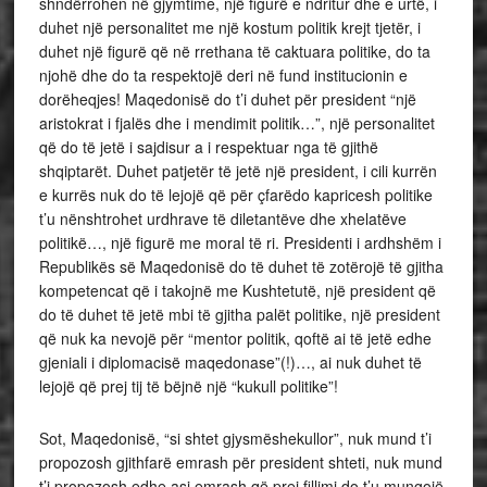
shndërrohen në gjymtime, një figurë e ndritur dhe e urtë, i
duhet një personalitet me një kostum politik krejt tjetër, i
duhet një figurë që në rrethana të caktuara politike, do ta
njohë dhe do ta respektojë deri në fund institucionin e
dorëheqjes! Maqedonisë do t’i duhet për president “një
aristokrat i fjalës dhe i mendimit politik…”, një personalitet
që do të jetë i sajdisur a i respektuar nga të gjithë
shqiptarët. Duhet patjetër të jetë një president, i cili kurrën
e kurrës nuk do të lejojë që për çfarëdo kapricesh politike
t’u nënshtrohet urdhrave të diletantëve dhe xhelatëve
politikë…, një figurë me moral të ri. Presidenti i ardhshëm i
Republikës së Maqedonisë do të duhet të zotërojë të gjitha
kompetencat që i takojnë me Kushtetutë, një president që
do të duhet të jetë mbi të gjitha palët politike, një president
që nuk ka nevojë për “mentor politik, qoftë ai të jetë edhe
gjeniali i diplomacisë maqedonase”(!)…, ai nuk duhet të
lejojë që prej tij të bëjnë një “kukull politike”!
Sot, Maqedonisë, “si shtet gjysmëshekullor”, nuk mund t’i
propozosh gjithfarë emrash për president shteti, nuk mund
t’i propozosh edhe asi emrash që prej fillimi do t’u mungojë