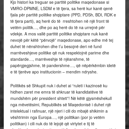
Kjo histori ka treguar se partitë politike maqedonase si
VMRO-DPMNE, LSDM e të tjera, sa herë kur kanë qenë
fjala për partitë politike shqiptare (PPD, PDSh, BDI, RDK e
të tjera parti), aq herë do të rreshtohen në një front të
vetëm politik…, dhe po aq herë do të na urrejnë për
vdekje. A mos vallë partitë politike shqiptare nuk kanë
nevojë për këtë “përvojë” maqedonase, apo edhe më tej
duhet të nënshtrohen dhe t’u besojnë deri në fund
marrëveshjeve politike që nuk respektojnë parime dhe
standarde…, marrëveshje të njëanshme, të
papërgjegjshme, të pandershme…, që nëpërkëmbin idetë
e të tjerëve apo institucionin – mendim ndryshe.
Politikës së Shkupit nuk i duhet ai “ruleti i kazinosë ku
hidhen zaret me emra të shkruar të kandidatëve të
mundshëm për president shteti”! Në këtë gjysmëshekull
nga mëvetësimi, Republikës së Maqedonisë i duhet një
intelektual i rafinuar, një njeri i cili do mbajë shikimin a
vështrimin nga Europa…, një politikan (por jo vetëm
politikan) i cili nuk do të lejojë që virtytet e tij të