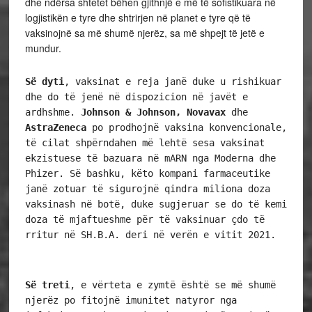
dhe ndërsa shtetet bëhen gjithnjë e më të sofistikuara në
logjistikën e tyre dhe shtrirjen në planet e tyre që të
vaksinojnë sa më shumë njerëz, sa më shpejt të jetë e
mundur.
Së dyti
, vaksinat e reja janë duke u rishikuar 
dhe do të jenë në dispozicion në javët e 
ardhshme. 
Johnson & Johnson, Novavax 
dhe
AstraZeneca
 po prodhojnë vaksina konvencionale, 
të cilat shpërndahen më lehtë sesa vaksinat 
ekzistuese të bazuara në mARN nga Moderna dhe 
Phizer. Së bashku, këto kompani farmaceutike 
janë zotuar të sigurojnë qindra miliona doza 
vaksinash në botë, duke sugjeruar se do të kemi 
doza të mjaftueshme për të vaksinuar çdo të 
rritur në SH.B.A. deri në verën e vitit 2021.
Së treti
, e vërteta e zymtë është se më shumë 
njerëz po fitojnë imunitet natyror nga 