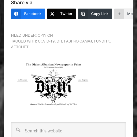
Share via:
Facebook
Twitter
Copy Link
More
FILED UNDER:
OPINION
TAGGED WITH:
COVID-19
,
DR. PASHKO CAMAJ
,
FUNDI PO
AFROHET