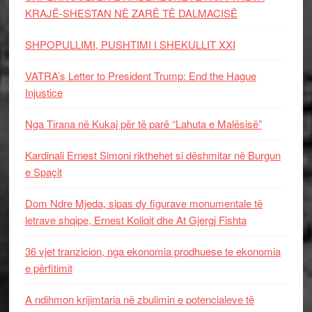
KRAJË-SHESTAN NË ZARË TË DALMACISË
SHPOPULLIMI, PUSHTIMI I SHEKULLIT XXI
VATRA’s Letter to President Trump: End the Hague
Injustice
Nga Tirana në Kukaj për të parë “Lahuta e Malësisë”
Kardinali Ernest Simoni rikthehet si dëshmitar në Burgun
e Spaçit
Dom Ndre Mjeda, sipas dy figurave monumentale të
letrave shqipe, Ernest Koliqit dhe At Gjergj Fishta
36 vjet tranzicion, nga ekonomia prodhuese te ekonomia
e përfitimit
A ndihmon krijimtaria në zbulimin e potencialeve të