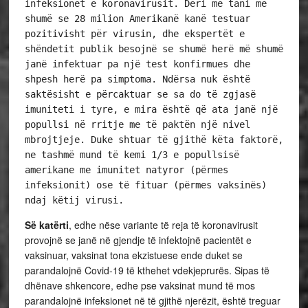
infeksionet e koronavirusit. Deri më tani më 
shumë se 28 milion Amerikanë kanë testuar 
pozitivisht për virusin, dhe ekspertët e 
shëndetit publik besojnë se shumë herë më shumë 
janë infektuar pa një test konfirmues dhe 
shpesh herë pa simptoma. Ndërsa nuk është 
saktësisht e përcaktuar se sa do të zgjasë 
imuniteti i tyre, e mira është që ata janë një 
popullsi në rritje me të paktën një nivel 
mbrojtjeje. Duke shtuar të gjithë këta faktorë, 
ne tashmë mund të kemi 1/3 e popullsisë 
amerikane me imunitet natyror (përmes 
infeksionit) ose të fituar (përmes vaksinës) 
ndaj këtij virusi.
Së katërti
, edhe nëse variante të reja të koronavirusit
provojnë se janë në gjendje të infektojnë pacientët e
vaksinuar, vaksinat tona ekzistuese ende duket se
parandalojnë Covid-19 të kthehet vdekjeprurës. Sipas të
dhënave shkencore, edhe pse vaksinat mund të mos
parandalojnë infeksionet në të gjithë njerëzit, është treguar