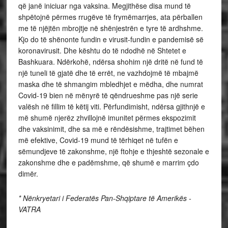
që janë iniciuar nga vaksina. Megjithëse disa mund të
shpëtojnë përmes rrugëve të frymëmarrjes, ata përballen
me të njëjtën mbrojtje në shënjestrën e tyre të ardhshme.
Kjo do të shënonte fundin e virusit-fundin e pandemisë së
koronavirusit. Dhe kështu do të ndodhë në Shtetet e
Bashkuara. Ndërkohë, ndërsa shohim një dritë në fund të
një tuneli të gjatë dhe të errët, ne vazhdojmë të mbajmë
maska ​​dhe të shmangim mbledhjet e mëdha, dhe numrat
Covid-19 bien në mënyrë të qëndrueshme pas një serie
valësh në fillim të këtij viti. Përfundimisht, ndërsa gjithnjë e
më shumë njerëz zhvillojnë imunitet përmes ekspozimit
dhe vaksinimit, dhe sa më e rëndësishme, trajtimet bëhen
më efektive, Covid-19 mund të tërhiqet në tufën e
sëmundjeve të zakonshme, një ftohje e thjeshtë sezonale e
zakonshme dhe e padëmshme, që shumë e marrim çdo
dimër.
* Nënkryetari i Federatës Pan-Shqiptare të Amerikës -
VATRA