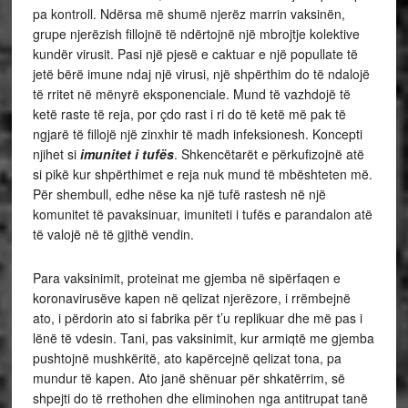
pa kontroll. Ndërsa më shumë njerëz marrin vaksinën,
grupe njerëzish fillojnë të ndërtojnë një mbrojtje kolektive
kundër virusit. Pasi një pjesë e caktuar e një popullate të
jetë bërë imune ndaj një virusi, një shpërthim do të ndalojë
të rritet në mënyrë eksponenciale. Mund të vazhdojë të
ketë raste të reja, por çdo rast i ri do të ketë më pak të
ngjarë të fillojë një zinxhir të madh infeksionesh. Koncepti
njihet si
imunitet i tufës
. Shkencëtarët e përkufizojnë atë
si pikë kur shpërthimet e reja nuk mund të mbështeten më.
Për shembull, edhe nëse ka një tufë rastesh në një
komunitet të pavaksinuar, imuniteti i tufës e parandalon atë
të valojë në të gjithë vendin.
Para vaksinimit, proteinat me gjemba në sipërfaqen e
koronavirusëve kapen në qelizat njerëzore, i rrëmbejnë
ato, i përdorin ato si fabrika për t’u replikuar dhe më pas i
lënë të vdesin. Tani, pas vaksinimit, kur armiqtë me gjemba
pushtojnë mushkëritë, ato kapërcejnë qelizat tona, pa
mundur të kapen. Ato janë shënuar për shkatërrim, së
shpejti do të rrethohen dhe eliminohen nga antitrupat tanë