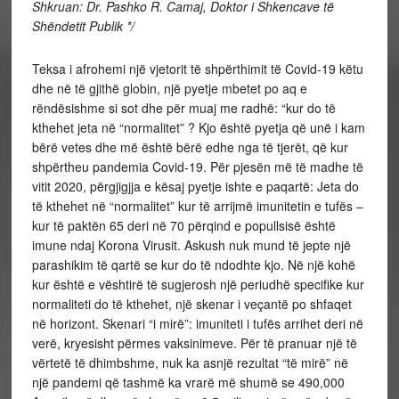
Shkruan: Dr. Pashko R. Camaj, Doktor i Shkencave të
Shëndetit Publik */
Teksa i afrohemi një vjetorit të shpërthimit të Covid-19 këtu
dhe në të gjithë globin, një pyetje mbetet po aq e
rëndësishme si sot dhe për muaj me radhë: “kur do të
kthehet jeta në “normalitet” ? Kjo është pyetja që unë i kam
bërë vetes dhe më është bërë edhe nga të tjerët, që kur
shpërtheu pandemia Covid-19. Për pjesën më të madhe të
vitit 2020, përgjigjja e kësaj pyetje ishte e paqartë: Jeta do
të kthehet në “normalitet” kur të arrijmë imunitetin e tufës –
kur të paktën 65 deri në 70 përqind e popullsisë është
imune ndaj Korona Virusit. Askush nuk mund të jepte një
parashikim të qartë se kur do të ndodhte kjo. Në një kohë
kur është e vështirë të sugjerosh një periudhë specifike kur
normaliteti do të kthehet, një skenar i veçantë po shfaqet
në horizont. Skenari “i mirë”: imuniteti i tufës arrihet deri në
verë, kryesisht përmes vaksinimeve. Për të pranuar një të
vërtetë të dhimbshme, nuk ka asnjë rezultat “të mirë” në
një pandemi që tashmë ka vrarë më shumë se 490,000