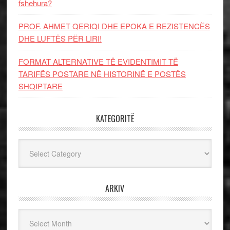
fshehura?
PROF. AHMET QERIQI DHE EPOKA E REZISTENCЁS
DHE LUFTЁS PЁR LIRI!
FORMAT ALTERNATIVE TË EVIDENTIMIT TË
TARIFËS POSTARE NË HISTORINË E POSTËS
SHQIPTARE
KATEGORITË
Kategoritë
ARKIV
Arkiv