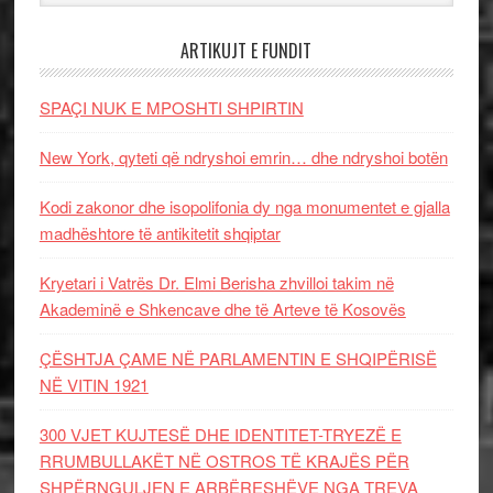
ARTIKUJT E FUNDIT
SPAÇI NUK E MPOSHTI SHPIRTIN
New York, qyteti që ndryshoi emrin… dhe ndryshoi botën
Kodi zakonor dhe isopolifonia dy nga monumentet e gjalla
madhështore të antikitetit shqiptar
Kryetari i Vatrës Dr. Elmi Berisha zhvilloi takim në
Akademinë e Shkencave dhe të Arteve të Kosovës
ÇËSHTJA ÇAME NË PARLAMENTIN E SHQIPËRISË
NË VITIN 1921
300 VJET KUJTESË DHE IDENTITET-TRYEZË E
RRUMBULLAKËT NË OSTROS TË KRAJËS PËR
SHPËRNGULJEN E ARBËRESHËVE NGA TREVA