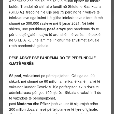
Amerikanë dhe më shumë se 2.5 milion njerëz në mbarë
botën. Trendet në shifrat e fundit në Shtetet e Bashkuara
(SH.B.A.) tregojnë një ulje prej 75 përqind të niveleve të
infeksioneve nga kulmi i të gjitha infeksioneve ditore të më
shumë se 300,000 rasteve më 8 janar 2021. Në këtë
shkrim, unë përshkruaj
pesë arsye
pse pandemia do të
përfundojë gjatë muajve të ardhshëm të verës – të paktën
në SH.B.A ku unë jam më i njohur me zhvillimet aktuale
rreth pandemisë globale.
PESË ARSYE
PSE PANDEMIA DO TË PËRFUNDOJË
GJATË VERËS
Së pari
, vaksinimet po përshpejtohen. Që nga dat 20
shkurt, më shumë se 60 milion amerikanë kanë marrë të
vaksinën kundër Covid-19. Kjo përfaqëson 17.8 doza të
administruara për çdo 100 njerëz. Shkalla e vaksinimit do
të vazhdojë të përshpejtohet,
pasi
Moderna
dhe
Pfizer
janë zotuar të sigurojnë edhe
200 milion doza shtesë përtej planeve të tyre origjinale,