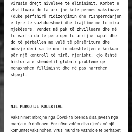
virusin drejt niveleve të eliminimit. Kombet e 
zhvilluara do ta arrijnë këtë përmes vaksinave 
(duke përfshirë ridizenjimin dhe rishpërndarjen 
e tyre të vazhdueshme) dhe trajtime më të mira 
mjekësore. Vendet më pak të zhvilluara dhe më 
të varfra do të përpiqen të arrijnë hapat dhe 
do të përballen me valë të përsëritura dhe 
ndezje deri sa të marrin mbështetjen e kërkuar 
për një kontroll të mirë. Mjerisht, kjo është 
historia e shëndetit global: probleme që 
menaxhohen fillimisht dhe më pas harrohen 
shpejt.
NJË MBROJTJE KOLEKTIVE
Vaksinimet mbrojnë nga Covid-19 brenda disa javësh nga
marrja e të dhënave. Por nëse vetëm disa njerëz në një
komunitet vaksinohen, virusi mund të vazhdojë të përhapet