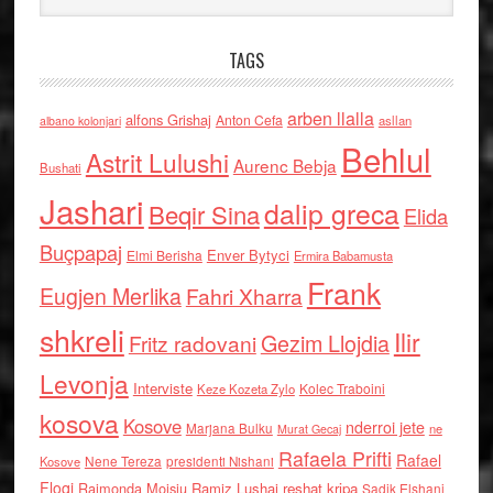
TAGS
arben llalla
alfons Grishaj
Anton Cefa
asllan
albano kolonjari
Behlul
Astrit Lulushi
Aurenc Bebja
Bushati
Jashari
dalip greca
Beqir Sina
Elida
Buçpapaj
Enver Bytyci
Elmi Berisha
Ermira Babamusta
Frank
Eugjen Merlika
Fahri Xharra
shkreli
Ilir
Gezim Llojdia
Fritz radovani
Levonja
Interviste
Kolec Traboini
Keze Kozeta Zylo
kosova
Kosove
nderroi jete
Marjana Bulku
ne
Murat Gecaj
Rafaela Prifti
Rafael
Nene Tereza
Kosove
presidenti Nishani
Floqi
Raimonda Moisiu
Ramiz Lushaj
reshat kripa
Sadik Elshani