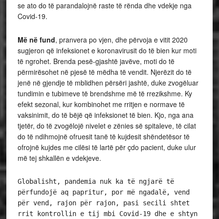
se ato do të parandalojnë raste të rënda dhe vdekje nga
Covid-19.
Më në fund
, pranvera po vjen, dhe përvoja e vitit 2020
sugjeron që infeksionet e koronavirusit do të bien kur moti
të ngrohet. Brenda pesë-gjashtë javëve, moti do të
përmirësohet në pjesë të mëdha të vendit. Njerëzit do të
jenë në gjendje të mblidhen përsëri jashtë, duke zvogëluar
tundimin e tubimeve të brendshme më të rrezikshme. Ky
efekt sezonal, kur kombinohet me rritjen e normave të
vaksinimit, do të bëjë që infeksionet të bien. Kjo, nga ana
tjetër, do të zvogëlojë nivelet e zënies së spitaleve, të cilat
do të ndihmojnë ofruesit tanë të kujdesit shëndetësor të
ofrojnë kujdes me cilësi të lartë për çdo pacient, duke ulur
më tej shkallën e vdekjeve.
Globalisht, pandemia nuk ka të ngjarë të 
përfundojë aq papritur, por më ngadalë, vend 
për vend, rajon për rajon, pasi secili shtet 
rrit kontrollin e tij mbi Covid-19 dhe e shtyn 