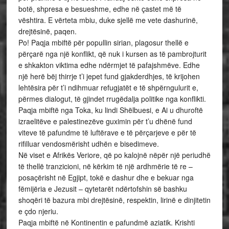
botë, shpresa e besueshme, edhe në çastet më të
vështira. E vërteta mbiu, duke sjellë me vete dashurinë,
drejtësinë, paqen.
Po! Paqja mbiftë për popullin sirian, plagosur thellë e
përçarë nga një konflikt, që nuk i kursen as të pambrojturit
e shkakton viktima edhe ndërmjet të pafajshmëve. Edhe
një herë bëj thirrje t’i jepet fund gjakderdhjes, të krijohen
lehtësira për t’i ndihmuar refugjatët e të shpërngulurit e,
përmes dialogut, të gjindet rrugëdalja politike nga konflikti.
Paqja mbiftë nga Toka, ku lindi Shëlbuesi, e Ai u dhuroftë
izraelitëve e palestinezëve guximin për t’u dhënë fund
viteve të pafundme të luftërave e të përçarjeve e për të
rifilluar vendosmërisht udhën e bisedimeve.
Në viset e Afrikës Veriore, që po kalojnë nëpër një periudhë
të thellë tranzicioni, në kërkim të një ardhmërie të re –
posaçërisht në Egjipt, tokë e dashur dhe e bekuar nga
fëmijëria e Jezusit – qytetarët ndërtofshin së bashku
shoqëri të bazura mbi drejtësinë, respektin, lirinë e dinjitetin
e çdo njeriu.
Paqja mbiftë në Kontinentin e pafundmë aziatik. Krishti