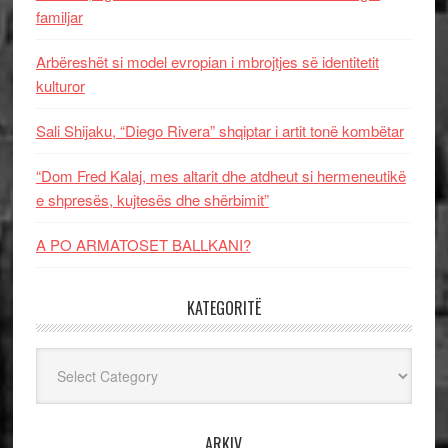
familjar
Arbëreshët si model evropian i mbrojtjes së identitetit
kulturor
Sali Shijaku, “Diego Rivera” shqiptar i artit tonë kombëtar
“Dom Fred Kalaj, mes altarit dhe atdheut si hermeneutikë
e shpresës, kujtesës dhe shërbimit”
A PO ARMATOSET BALLKANI?
KATEGORITË
Kategoritë
ARKIV