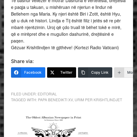
Të dashur vëllezër e motra! Dashuria e vërtetësia, drejtësia
e paqja u takuan, u mishëruan në njeriun e lindur në
Betlehem nga Maria. Ky njeri është Biri i Zotit, është Hyu,
që u duk në histori. Lindja e Tij është filiz i jetës së re për
mbarë njerëzimin. Uroj që çdo truall të bëhet tokë e mirë,
që e mirëpret dhe e mugullon dashurinë, drejtësinë e
paqen.
Gëzuar Krishtlindjen të gjithëve! (Kortezi Radio Vaticani)
Share via:
Facebook
Twitter
Copy Link
More
FILED UNDER:
EDITORIAL
TAGGED WITH:
PAPA BENEDIKTI XV
,
URIM PER KRISHTLINDJET