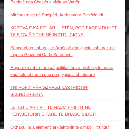
Patriotë nga Shqipëria vizituan Vatrën
Mirëseardhje në Shqipëri, Ambasador Eric Wendt
KOSOVA E KA FITUAR LUFTËN, POR PAQEN DUHET
TA FITOJË EDHE NË INSTITUCIONE!
Scanderbeg, mburoja e Arbërisë dhe gjeniu ushtarak në
faqet e Giovanni Carlo Saraceni-t
Republika mbi interesat politike: sovraniteti i qytetarëve,
kushtetutshmëria dhe përgjegjësia shtetërore
TRI POEZI PËR GJERGJ KASTRIOTIN-
SKËNDERBEUN
LETËR E ARKIVIT TE NAUM PRIFTIT NË
PERVJETORIN E PARE TE DRAGO SILIQIT
Oxhaku, nga elementi arkitektonik te simboli i trungut