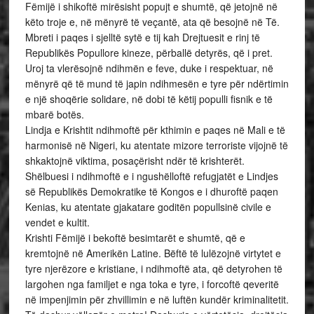
Fëmijë i shikoftë mirësisht popujt e shumtë, që jetojnë në
këto troje e, në mënyrë të veçantë, ata që besojnë në Të.
Mbreti i paqes i sjelltë sytë e tij kah Drejtuesit e rinj të
Republikës Popullore kineze, përballë detyrës, që i pret.
Uroj ta vlerësojnë ndihmën e feve, duke i respektuar, në
mënyrë që të mund të japin ndihmesën e tyre për ndërtimin
e një shoqërie solidare, në dobi të këtij populli fisnik e të
mbarë botës.
Lindja e Krishtit ndihmoftë për kthimin e paqes në Mali e të
harmonisë në Nigeri, ku atentate mizore terroriste vijojnë të
shkaktojnë viktima, posaçërisht ndër të krishterët.
Shëlbuesi i ndihmoftë e i ngushëlloftë refugjatët e Lindjes
së Republikës Demokratike të Kongos e i dhuroftë paqen
Kenias, ku atentate gjakatare goditën popullsinë civile e
vendet e kultit.
Krishti Fëmijë i bekoftë besimtarët e shumtë, që e
kremtojnë në Amerikën Latine. Bëftë të lulëzojnë virtytet e
tyre njerëzore e kristiane, i ndihmoftë ata, që detyrohen të
largohen nga familjet e nga toka e tyre, i forcoftë qeveritë
në impenjimin për zhvillimin e në luftën kundër kriminalitetit.