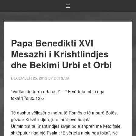
Papa Benedikti XVI
Mesazhi i Krishtlindjes
dhe Bekimi Urbi et Orbi
DECEMBER 25, 2012
BY
DGRECA
“Veritas de terra orta est!” – “ E vërteta mbiu nga
toka!”(Ps.85,12)./
Të dashur vëllezër e motra të Romës e të mbarë Botës,
gëzuar Krishtlindjen, ju e familjeve tuaja!/
Urimin tim të Krishtlindjes sivjet po e shpreh me këto fjalë,
shkëputur nga një Psalm: “E vërteta mbiu nga toka”. Në