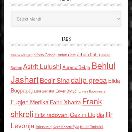
Arkiv
TAGS
arben llalla
alfons Grishaj
Anton Cefa
asllan
albano kolonjari
Behlul
Astrit Lulushi
Aurenc Bebja
Bushati
Jashari
dalip greca
Beqir Sina
Elida
Buçpapaj
Enver Bytyci
Elmi Berisha
Ermira Babamusta
Frank
Eugjen Merlika
Fahri Xharra
shkreli
Ilir
Gezim Llojdia
Fritz radovani
Levonja
Interviste
Kolec Traboini
Keze Kozeta Zylo