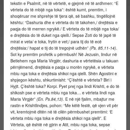
tekstin e Psalmit, në të vërtetë, e gjejmë në të ardhmen: “E
vërteta do të mbijë nga toka”: është kumt, premtim, i
shoqëruar me shprehje të tjera që, së bashku, tingëllojnë
kështu: “Dashuria dhe e vërteta do të takohen,/ drejtësia e
paqja do të merren ngrykë./ E vërteta do të mbijë nga toka/
e drejtësia do të duket nga qielli./ Sepse Zoti do të japë të
mirat e veta/ e toka, frytin e vet;/ para tij do të ecë
drejtësia:/ hapat e tij do të tregojnë udhën”
(Ps. 85,11-14)
.
Sot ky premtim profetik u përmbush! Në Jezusin, lindur në
Betlehem nga Maria Virgjër, dashuria e vërtetësia u takuan
përnjëmend, drejtësia e paqja u morën ngrykë, e vërteta
mbiu nga toka e drejtësia shikoi nga qielli. Shën Agostini e
shpjegon kështu, shkurtimisht: “Ç’është e vërteta? Biri i
Hyjit. Ç’është toka? Korpi. Pyet prej nga lindi Krishti, e do të
shikosh pse e vërteta mbiu nga toka… e vërteta lindi nga
Maria Virgjër”
(En. Ps.84,13)
. E në një fjalim, mbajtur me
rastin e Krishtlindjes, pohon: “Me këtë festë, që vjen vit për
vit, kremtojmë ditën në të cilën përmbushet premtimi: ‘E
vërteta mbiu nga toka e drejtësia shikoi nga qielli”. E
Vërteta, që është në gjirin e Atit, mbiu nga toka, sepse