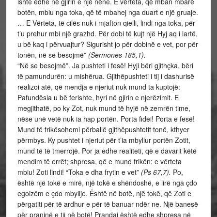
ishte edhe në gjirin e një nëne. E vërteta, që mban mbarë
botën, mbiu nga toka, që të mbahej nga duart e një gruaje.
… E Vërteta, të cilës nuk i mjafton qielli, lindi nga toka, për
t’u prehur mbi një grazhd. Për dobi të kujt një Hyj aq i lartë,
u bë kaq i përvuajtur? Sigurisht jo për dobinë e vet, por për
tonën, në se besojmë”
(Sermones 185,1).
“Në se besojmë”. Ja pushteti i fesë! Hyji bëri gjithçka, bëri
të pamundurën: u mishërua. Gjithëpushteti i tij i dashurisë
realizoi atë, që mendja e njeriut nuk mund ta kuptojë:
Pafundësia u bë ferishte, hyri në gjirin e njerëzimit. E
megjithatë, po ky Zot, nuk mund të hyjë në zemrën time,
nëse unë vetë nuk ia hap portën. Porta fidei! Porta e fesë!
Mund të frikësohemi përballë gjithëpushtetit tonë, kthyer
përmbys. Ky pushtet i njeriut për t’ia mbyllur portën Zotit,
mund të të tmerrojë. Por ja edhe realiteti, që e davarit këtë
mendim të errët; shpresa, që e mund frikën: e vërteta
mbiu! Zoti lindi! “Toka e dha frytin e vet”
(Ps 67,7).
Po,
është një tokë e mirë, një tokë e shëndoshë, e lirë nga çdo
egoizëm e çdo mbyllje. Është në botë, një tokë, që Zoti e
përgatiti për të ardhur e për të banuar ndër ne. Një banesë
për praninë e tij në botë! Prandaj është edhe shpresa në