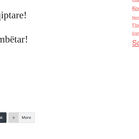
Ko
qiptare!
Nen
Flo
Els
mbëtar!
So
nk
More