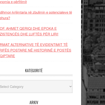
nomia e përfitimit
dihmon krijimtaria në zbulimin e potencialeve të
ehura?
OF. AHMET QERIQI DHE EPOKA E
ZISTENCЁS DHE LUFTЁS PЁR LIRI!
RMAT ALTERNATIVE TË EVIDENTIMIT TË
RIFËS POSTARE NË HISTORINË E POSTËS
QIPTARE
KATEGORITË
egoritë
ARKIV