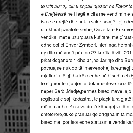
të vitit 2010,i cili u shpall njëzëri në Fav
e Drejtësisë
në Hagë e cila me vendimin e 
ishte e drejtë dhe nuk u shkel asnjë ligj nd
strukturat paralele serbe, Qeveria e Kosovës
vendkalimet e uzurpuara kufitare, me ç`rast gj
edhe polici Enver Zymberi, njëri nga heronjt
dy ditë më vonë,pra më 27 korrik të vitit 20
pikat doganore 1 dhe 31,në Jarinjë dhe Bërn
pothuajse nuk do të intervenohej fare,megjit
mjaftonin të gjitha këto,edhe në bisedimet dy
të siguronte njohjen e dokumenteve tona të ud
nëpër Serbi.Madje,përmes bisedimeve, ajo nu
regjistrat e saj Kadastral, të plaçkitura gja
më e madhe, Kosova do të kënaqej vetëm m
shtetërore,duke pranuar që origjinalin ta mb
bisedime, por fitoi edhe statusin e vendit k