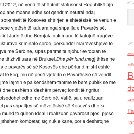
it 2012, në vend të shënimit statusor si Republikë ajo
opianë mbanë edhe sot qëndrim neutral ndaj
Ark
ot-shtetit të Kosovës shtrirjen e shtetësisë në veriun e
pesë vjetësh të kaluara nga shpallja e Pavarësisë,
ufirit Jarinjë dhe Bërnjak, nuk mund të kalojnë rrugëve
rukturave kriminale serbe, përkundër marrëveshjeve të
jve me Serbinë, sipas parimit të njohur evropian të
alba
e të zhvilluara në Bruksel.
Dhe për fund,m
egjithëse në
asll
yrja e pavarësisë së Kosovës dhe përfundimisht është
B
at të keq, mu në pesë vjetorin e Pavarësisë së vendit
jojmë lajmin e pa këndshëm-tanimë të bërë publik se me
d
 dhe deshëm s`deshëm përveç fondit të ngritur
ë bisedohet edhe me Serbinë. Vallë, sa u realizuan
Env
 vjet pas shpalljes së mëvetësisë së Kosovës dhe ku
Fa
,a mund të quhen ideal i realizuar, pavarësit pjes -pjesë
rgjithshëm kombëtar, siç nuk e kanë, por e dëshirojnë
ra
Inte