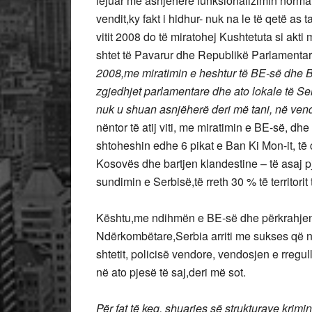
lejuar më asnjëherë funksionalizimin normal
vendit,ky fakt i hidhur- nuk na le të qetë as
vitit 2008 do të miratohej Kushtetuta si akti m
shtet të Pavarur dhe Republikë Parlamenta
2008,me miratimin e heshtur të BE-së dhe
zgjedhjet parlamentare dhe ato lokale të Serb
nuk u shuan asnjëherë deri më tani, në vend
nëntor të atij viti, me miratimin e BE-së, dh
shtoheshin edhe 6 pikat e Ban Ki Mon-it, të 
Kosovës dhe bartjen klandestine – të asaj p
sundimin e Serbisë,të rreth 30 % të territorit 
Kështu,me ndihmën e BE-së dhe përkrahjen
Ndërkombëtare,Serbia arriti me sukses që n
shtetit, policisë vendore, vendosjen e rregull
në ato pjesë të saj,deri më sot.
Për fat të keq, shuarjes së strukturave krimi