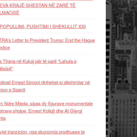
EVA KRAJË-SHESTAN NË ZARË TË
LMACISË
POPULLIMI, PUSHTIMI I SHEKULLIT XXI
RA’s Letter to President Trump: End the Hague
ustice
 Tirana në Kukaj për të parë “Lahuta e
ësisë”
dinali Ernest Simoni rikthehet si dëshmitar në
gun e Spaçit
 Ndre Mjeda, sipas dy figurave monumentale
letrave shqipe, Ernest Koliqit dhe At Gjergj
hta
vjet tranzicion, nga ekonomia prodhuese te