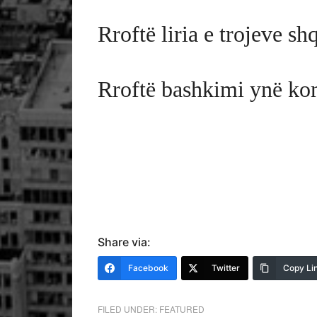
Rroftë liria e trojeve sh
Rroftë bashkimi ynë ko
Share via:
Facebook
Twitter
Copy Li
FILED UNDER:
FEATURED