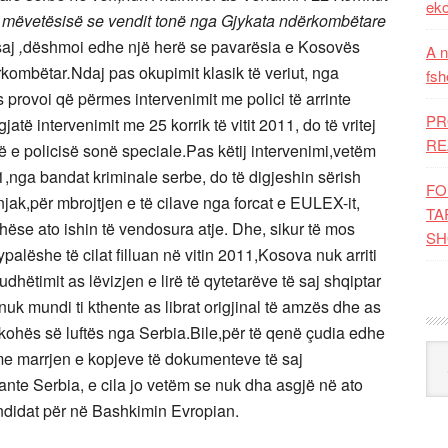
eko
or të mëvetësisë se vendit tonë nga Gjykata ndërkombëtare
saj
,
dëshmoi edhe një herë se pavarësia e Kosovës
A n
ërkombëtar
.
Ndaj pas okupimit klasik të veriut, nga
fsh
 provoi që përmes intervenimit me polici të arrinte
PR
atë intervenimit me 25 korrik të vitit 2011, do të vritej
RE
ë e policisë sonë speciale.Pas këtij intervenimi,vetëm
11,nga bandat kriminale serbe, do të digjeshin sërish
FO
jak,për mbrojtjen e të cilave nga forcat e EULEX-it,
TA
hëse ato ishin të vendosura atje. Dhe, sikur të mos
SH
palëshe të cilat filluan në vitin 2011,Kosova nuk arriti
hëtimit as lëvizjen e lirë të qytetarëve të saj shqiptar
k mundi ti kthente as librat origjinal të amzës dhe as
të kohës së luftës nga Serbia.Bile,për të qenë çudia edhe
Kat
e marrjen e kopjeve të dokumenteve të saj
ante Serbia, e cila jo vetëm se nuk dha asgjë në ato
andidat për në Bashkimin Evropian.