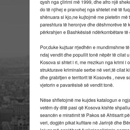
qysh nga çlirimi më 1999, dhe afro një shekulli
do të njihej e pranohej nga shtetet më të f
shënuara si kjo,ne kujtojmë me pietetin më t
pareshtura të heronjve dhe dëshmorëve të 
përkrahjen e Bashkësisë ndërkombëtare të cil
Por,duke kujtuar rrjedhën e mundimshme të 
ndaj vendit dhe popullit tonë nëpër të cilat 
Kosova si shtet i ri, me rrezikun nga krimi 
strukturave kriminale serbe në veri,të cilat 
dhe grabitjen e territorit të Kosovës , neve
vjetorin e pavarësisë së vendit tonë.
Nëse shfletojmë me kujdes katalogun e ngjar
vetëm dy ditë pasi që Kosova kishte shpal
seancën e miratimit të Pakos së Ahtisarit për
veri, dogjën pikat kufitare në Jarinjë dhe B