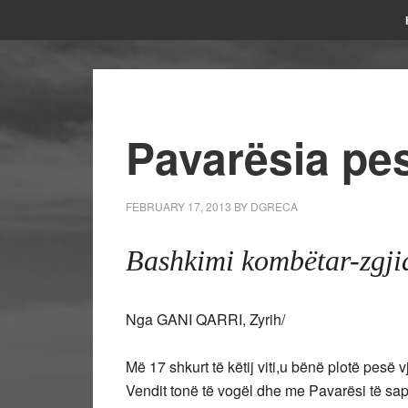
Pavarësia pes
FEBRUARY 17, 2013
BY
DGRECA
Bashkimi kombëtar-zgjidh
Nga GANI QARRI, Zyrih/
Më 17 shkurt të këtij viti,u bënë plotë pesë v
Vendit tonë të vogël dhe me Pavarësi të sapol