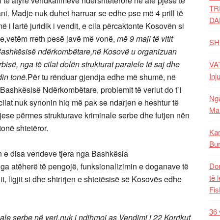
 të atyre vendkalimeve ndërshtetërore në atë pjesë të
TR
 tani. Madje nuk duhet harruar se edhe pse më 4 prill të
DA
ë i lartë juridik i vendit, e cila përcaktonte Kosovën si
re,vetëm rreth pesë javë më vonë,
më 9 maji të vitit
SH
 Bashkësisë ndërkombëtare,në Kosovë u organizuan
isë, nga të cilat dolën strukturat paralele të saj dhe
VAT
Inj
in tonë.
Për tu rënduar gjendja edhe më shumë, në
e Bashkësisë Ndërkombëtare, problemit të veriut do t`i
Nga
cilat nuk synonin hiq më pak se ndarjen e heshtur të
Mal
jese përmes strukturave kriminale serbe dhe futjen nën
tonë shtetëror.
Kar
Bur
 e disa vendeve tjera nga Bashkësia
ga atëherë të pengojë, funksionalizimin e doganave të
Dom
të 
it, ligjit si dhe shtrirjen e shtetësisë së Kosovës edhe
Fis
36 
nale serbe në veri,nuk i ndihmoi as Vendimi i 22 Korrikut