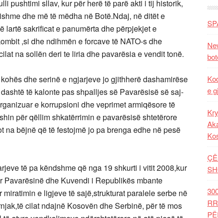
 pushtimi sllav, kur për herë të parë akti i tij historik,
uqishme dhe më të mëdha në Botë.Ndaj, në ditët e
SP
ë lartë sakrificat e panumërta dhe përpjekjet e
kombit ,si dhe ndihmën e forcave të NATO-s dhe
New
at na sollën deri te liria dhe pavarësia e vendit tonë.
bot
kohës dhe serinë e ngjarjeve jo gjithherë dashamirëse
Kod
e g
u dashtë të kalonte pas shpalljes së Pavarësisë së saj-
i organizuar e korrupsioni dhe veprimet armiqësore të
Kry
kishin për qëllim shkatërrimin e pavarësisë shtetërore
Aka
 sot na bëjnë që të festojmë jo pa brenga edhe në pesë
Ko
ÇË
jeve të pa këndshme që nga 19 shkurti i vitit 2008,kur
SH
lur Pavarësinë dhe Kuvendi i Republikës mbante
30
 miratimin e ligjeve të sajë,strukturat paralele serbe në
RR
ërnjak,të cilat ndajnë Kosovën dhe Serbinë, për të mos
PË