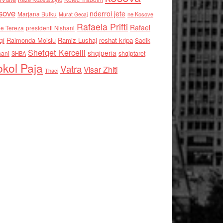
sove
nderroi jete
Marjana Bulku
ne Kosove
Murat Gecaj
Rafaela Prifti
Rafael
e Tereza
presidenti Nishani
qi
Raimonda Moisiu
Ramiz Lushaj
reshat kripa
Sadik
Shefqet Kercelli
shqiperia
hani
shqiptaret
SHBA
kol Paja
Vatra
Visar Zhiti
Thaci