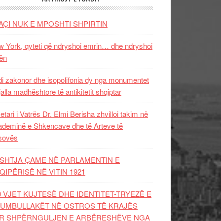
AÇI NUK E MPOSHTI SHPIRTIN
 York, qyteti që ndryshoi emrin… dhe ndryshoi
ën
i zakonor dhe isopolifonia dy nga monumentet
jalla madhështore të antikitetit shqiptar
etari i Vatrës Dr. Elmi Berisha zhvilloi takim në
deminë e Shkencave dhe të Arteve të
sovës
SHTJA ÇAME NË PARLAMENTIN E
QIPËRISË NË VITIN 1921
0 VJET KUJTESË DHE IDENTITET-TRYEZË E
UMBULLAKËT NË OSTROS TË KRAJËS
R SHPËRNGULJEN E ARBËRESHËVE NGA