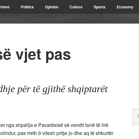
Home
Politics
Opinion
Culture
Sports
Economy
ë vjet pas
je për të gjithë shqiptarët
jet nga shpallja e Pavarësisë së vendit tonë të lirë.
indur, pas rreth 9 vitesh pritje jo dhe aq të shkurtër