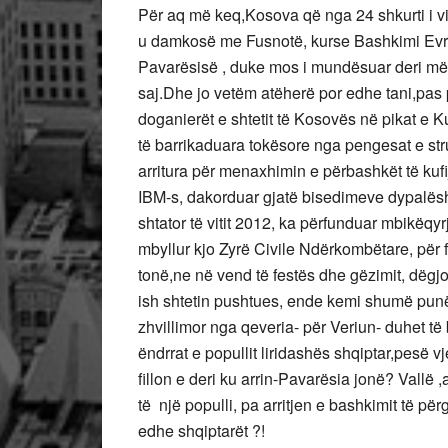
Për aq më keq,Kosova që nga 24 shkurti i vit
u damkosë me Fusnotë, kurse Bashkimi Evr
Pavarësisë , duke mos i mundësuar deri më s
saj.Dhe jo vetëm atëherë por edhe tani,pas 
doganierët e shtetit të Kosovës në pikat e K
të barrikaduara tokësore nga pengesat e st
arritura për menaxhimin e përbashkët të kufi
IBM-s, dakorduar gjatë bisedimeve dypalësh
shtator të vitit 2012, ka përfunduar mbikëq
mbyllur kjo Zyrë Civile Ndërkombëtare, për f
tonë,ne në vend të festës dhe gëzimit, dëg
ish shtetin pushtues, ende kemi shumë punë
zhvillimor nga qeveria- për Veriun- duhet t
ëndrrat e popullit liridashës shqiptar,pesë
fillon e deri ku arrin-Pavarësia jonë? Vallë 
të një populli, pa arritjen e bashkimit të pë
edhe shqiptarët ?!