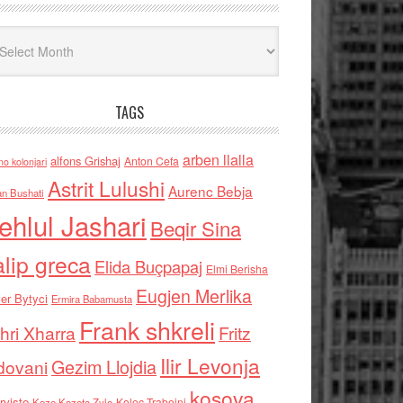
iv
TAGS
arben llalla
alfons Grishaj
Anton Cefa
no kolonjari
Astrit Lulushi
Aurenc Bebja
an Bushati
ehlul Jashari
Beqir Sina
alip greca
Elida Buçpapaj
Elmi Berisha
Eugjen Merlika
er Bytyci
Ermira Babamusta
Frank shkreli
hri Xharra
Fritz
Ilir Levonja
Gezim Llojdia
dovani
kosova
rviste
Kolec Traboini
Keze Kozeta Zylo