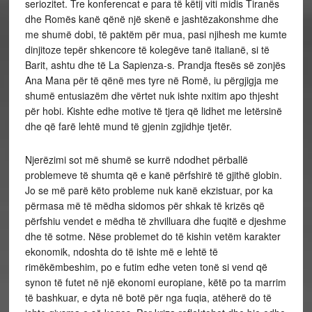
seriozitet. Tre konferencat e para të këtij viti midis Tiranës
dhe Romës kanë qënë një skenë e jashtëzakonshme dhe
me shumë dobi, të paktëm për mua, pasi njihesh me kumte
dinjitoze tepër shkencore të kolegëve tanë italianë, si të
Barit, ashtu dhe të La Sapienza-s. Prandja ftesës së zonjës
Ana Mana për të qënë mes tyre në Romë, iu përgjigja me
shumë entusiazëm dhe vërtet nuk ishte nxitim apo thjesht
për hobi. Kishte edhe motive të tjera që lidhet me letërsinë
dhe që farë lehtë mund të gjenin zgjidhje tjetër.
Njerëzimi sot më shumë se kurrë ndodhet përballë
problemeve të shumta që e kanë përfshirë të gjithë globin.
Jo se më parë këto probleme nuk kanë ekzistuar, por ka
përmasa më të mëdha sidomos për shkak të krizës që
përfshiu vendet e mëdha të zhvilluara dhe fuqitë e djeshme
dhe të sotme. Nëse problemet do të kishin vetëm karakter
ekonomik, ndoshta do të ishte më e lehtë të
rimëkëmbeshim, po e futim edhe veten tonë si vend që
synon të futet në një ekonomi europiane, këtë po ta marrim
të bashkuar, e dyta në botë për nga fuqia, atëherë do të