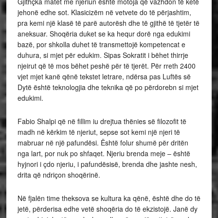
Gjithçka matet me njeriun është motoja që vazhdon të ketë
jehonë edhe sot. Klasicizëm në vetvete do të përjashtim,
pra kemi një klasë të parë autorësh dhe të gjithë të tjetër të
aneksuar. Shoqëria duket se ka hequr dorë nga edukimi
bazë, por shkolla duhet të transmettojë kompetencat e
duhura, si mjet për edukim. Sipas Sokratit i bëhet thirrje
njeirut që të mos bëhet peshë për të tjerët. Për rreth 2400
vjet mjet kanë qënë tekstet letrare, ndërsa pas Luftës së
Dytë është teknologjia dhe teknika që po përdorebn si mjet
edukimi.
Fabio Shalpi që në fillim iu drejtua thënies së filozofit të
madh në kërkim të njeriut, sepse sot kemi një njeri të
mabruar në një pafundësi. Është folur shumë për dritën
nga lart, por nuk po shfaqet. Njeriu brenda meje – është
hyjnori i çdo njeriu, i pafundësisë, brenda dhe jashte nesh,
drita që ndriçon shoqërinë.
Në fjalën time theksova se kultura ka qënë, është dhe do të
jetë, përderisa edhe vetë shoqëria do të ekzistojë. Janë dy