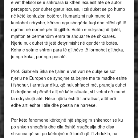
e vet theksoi se e shkruara ia kthen lexuesit atë që autori
percepton, por duhet gjetur lexuesi, i cili duket se po humb
në këtë konfuzion botëror. Humanizmi nuk mund të
kuptohet ndryshe, kërkon nga shoqëria fuqi dhe cilësi që të
ngrihet në normë për të gjithë. Botën e ndryshojnë fjalët,
mjafton të përmendim emra të shquar të së shkuarës.
Njeriu nuk duhet të jetë detyrimisht në qendër të botës.
Koha e sotme shtron para të gjithëve të formohet gjithçka,
jo nga koka, por nga poshtë.
Prof. Gabriela Sika në fjalën e vet vuri në dukje se sot
njeriu në Europën që synojmë ta bëjmë më të madhe është
i fshehur, i arratisur diku, që nuk shfaqet më, prandja duhet
t’i drejtohemi përsëri atij në këto situata, si i vetmi që mund
ta ndryshojë atë. Nëse njëriu është i arratisur, atëherë
edhe arti është i tillë dhe poezia në harresë.
Por këto fenomene kërkojnë një shpjegim shkencor se ku
po shkon shoqëria dhe cila është rrugëdalja dhe disa
shkenca që sot po kërkojnë më forcë që t’i zhdukin, na