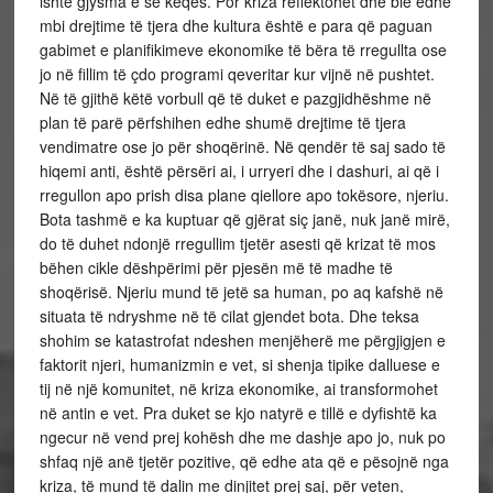
ishte gjysma e së keqes. Por kriza reflektohet dhe bie edhe
mbi drejtime të tjera dhe kultura është e para që paguan
gabimet e planifikimeve ekonomike të bëra të rregullta ose
jo në fillim të çdo programi qeveritar kur vijnë në pushtet.
Në të gjithë këtë vorbull që të duket e pazgjidhëshme në
plan të parë përfshihen edhe shumë drejtime të tjera
vendimatre ose jo për shoqërinë. Në qendër të saj sado të
hiqemi anti, është përsëri ai, i urryeri dhe i dashuri, ai që i
rregullon apo prish disa plane qiellore apo tokësore, njeriu.
Bota tashmë e ka kuptuar që gjërat siç janë, nuk janë mirë,
do të duhet ndonjë rregullim tjetër asesti që krizat të mos
bëhen cikle dëshpërimi për pjesën më të madhe të
shoqërisë. Njeriu mund të jetë sa human, po aq kafshë në
situata të ndryshme në të cilat gjendet bota. Dhe teksa
shohim se katastrofat ndeshen menjëherë me përgjigjen e
faktorit njeri, humanizmin e vet, si shenja tipike dalluese e
tij në një komunitet, në kriza ekonomike, ai transformohet
në antin e vet. Pra duket se kjo natyrë e tillë e dyfishtë ka
ngecur në vend prej kohësh dhe me dashje apo jo, nuk po
shfaq një anë tjetër pozitive, që edhe ata që e pësojnë nga
kriza, të mund të dalin me dinjitet prej saj, për veten,