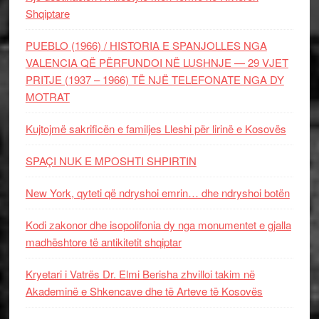
Shqiptare
PUEBLO (1966) / HISTORIA E SPANJOLLES NGA
VALENCIA QË PËRFUNDOI NË LUSHNJE — 29 VJET
PRITJE (1937 – 1966) TË NJË TELEFONATE NGA DY
MOTRAT
Kujtojmë sakrificën e familjes Lleshi për lirinë e Kosovës
SPAÇI NUK E MPOSHTI SHPIRTIN
New York, qyteti që ndryshoi emrin… dhe ndryshoi botën
Kodi zakonor dhe isopolifonia dy nga monumentet e gjalla
madhështore të antikitetit shqiptar
Kryetari i Vatrës Dr. Elmi Berisha zhvilloi takim në
Akademinë e Shkencave dhe të Arteve të Kosovës