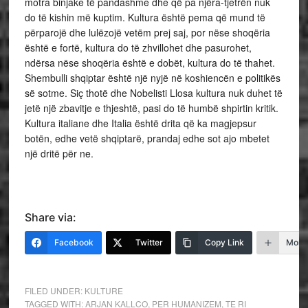
motra binjake të pandashme dhe që pa njëra-tjetrën nuk
do të kishin më kuptim. Kultura është pema që mund të
përparojë dhe lulëzojë vetëm prej saj, por nëse shoqëria
është e fortë, kultura do të zhvillohet dhe pasurohet,
ndërsa nëse shoqëria është e dobët, kultura do të thahet.
Shembulli shqiptar është një nyjë në koshiencën e politikës
së sotme. Siç thotë dhe Nobelisti Llosa kultura nuk duhet të
jetë një zbavitje e thjeshtë, pasi do të humbë shpirtin kritik.
Kultura italiane dhe Italia është drita që ka magjepsur
botën, edhe vetë shqiptarë, prandaj edhe sot ajo mbetet
një dritë për ne.
Share via:
Facebook
Twitter
Copy Link
More
FILED UNDER:
KULTURE
TAGGED WITH:
ARJAN KALLCO
,
PER HUMANIZEM
,
TE RI