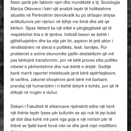
flasin qartë për faktorin njeri dhe mundësitë e tij. Sociologia
Mariza Okionero i bëri një analizë tepër të hollësishme
situatës në Perëndimin demokratik ku po shfaqen shtysa
antikulturore për njeriun në lidhje me lirinë dhe atë që
kërkon. Sipas Veberit ka një etikë e përgjegjësisë që të
respektohet liria e të tjerëve. Individi beson se është i
gjithëfuqishëm dhe ka etje për liri, aspiron të jetë aktor i
rëndësishëm në sferat e politikës, fesë, familjes. Por
problemet e sotme ekonomike pjellin destabilizim që më
pas kërkojnë transformim, por në këtë proces elita politike
mbetet e përherëshme dhe nuk është e drejtë. Goditje
kanë marrë raportet intelektuale janë bërë sipërfaqësore,
të varfëra, zakonet shoqërore janë bërë më barbare,
prandaj një humanizëm i ri është detyrë e kohës, por që të
shkojë në rrugën e duhur.
Dekani i Fakultteit të shkencave ripërsëriti edhe një herë
një thënie tepër fyese për kulturën se ajo nuk të jep bukë
që doli disa kohë më parë nga goja e një ministri për të
thënë se fjalët kanë forcë mbi ne dhe janë mjet mistifikimi.