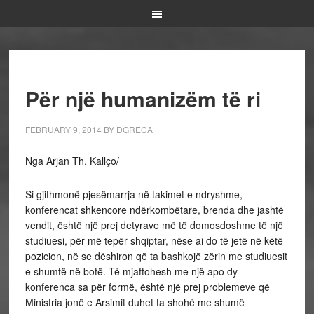
Për një humanizëm të ri
FEBRUARY 9, 2014
BY
DGRECA
Nga Arjan Th. Kallço/
Si gjithmonë pjesëmarrja në takimet e ndryshme,
konferencat shkencore ndërkombëtare, brenda dhe jashtë
vendit, është një prej detyrave më të domosdoshme të një
studiuesi, për më tepër shqiptar, nëse ai do të jetë në këtë
pozicion, në se dëshiron që ta bashkojë zërin me studiuesit
e shumtë në botë. Të mjaftohesh me një apo dy
konferenca sa për formë, është një prej problemeve që
Ministria jonë e Arsimit duhet ta shohë me shumë