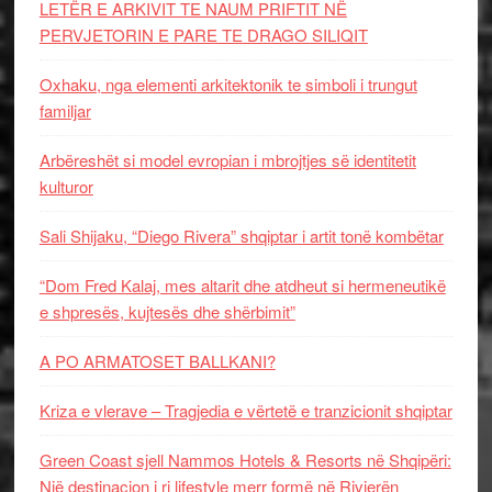
LETËR E ARKIVIT TE NAUM PRIFTIT NË
PERVJETORIN E PARE TE DRAGO SILIQIT
Oxhaku, nga elementi arkitektonik te simboli i trungut
familjar
Arbëreshët si model evropian i mbrojtjes së identitetit
kulturor
Sali Shijaku, “Diego Rivera” shqiptar i artit tonë kombëtar
“Dom Fred Kalaj, mes altarit dhe atdheut si hermeneutikë
e shpresës, kujtesës dhe shërbimit”
A PO ARMATOSET BALLKANI?
Kriza e vlerave – Tragjedia e vërtetë e tranzicionit shqiptar
Green Coast sjell Nammos Hotels & Resorts në Shqipëri:
Një destinacion i ri lifestyle merr formë në Rivierën