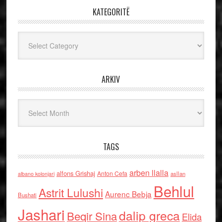
KATEGORITË
Kategoritë
ARKIV
Arkiv
TAGS
arben llalla
alfons Grishaj
Anton Cefa
asllan
albano kolonjari
Behlul
Astrit Lulushi
Aurenc Bebja
Bushati
Jashari
dalip greca
Beqir Sina
Elida