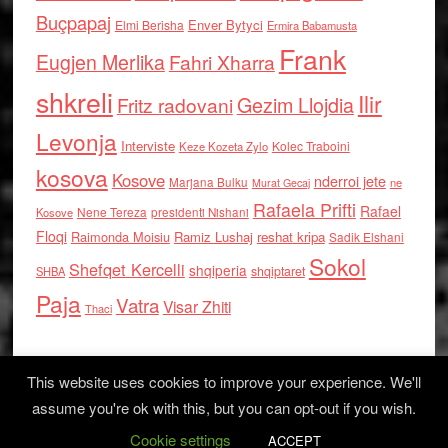
Buçpapaj
Enver Bytyci
Elmi Berisha
Ermira Babamusta
Frank
Eugjen Merlika
Fahri Xharra
shkreli
Ilir
Gezim Llojdia
Fritz radovani
Levonja
Interviste
Kolec Traboini
Keze Kozeta Zylo
kosova
Kosove
nderroi jete
Marjana Bulku
ne
Murat Gecaj
Rafaela Prifti
Rafael
Nene Tereza
Kosove
presidenti Nishani
Floqi
Raimonda Moisiu
Ramiz Lushaj
reshat kripa
Sadik Elshani
Sokol
Shefqet Kercelli
shqiperia
shqiptaret
SHBA
Paja
Vatra
Visar Zhiti
Thaci
This website uses cookies to improve your experience. We'll
assume you're ok with this, but you can opt-out if you wish.
Cookie settings
Log in
ACCEPT