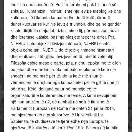
familjen dhe shoqërinë. Po t’i referohemi pak historisë së
shkuar, Humanizmi i ndritur, ishte një lëvizje ideologjike dhe
kulturore, të tilla bota ka patur dhe do të ketë përherë,
duhet kuptuar se kur një lëvizje triumfon, dhe që në qendër
kishte dinjitetin e njeriut, rizbulimin e tij, përmes studimeve
dhe letërsisë klasike, pas një Mesjete tepër të errët. Pra
NJERIU ishte objekti i lëvizjes atëherë, NJERIU është
objekt edhe tani. NJERIU do të jetë gjithmonë nismëtari
dhe realizuesi i të gjitha lëvizjeve në të mirë të vetë atij.
Filozofia është mëse e qartë, jeta, njeriu, epoka më të cilën
po jeton dhe e ardhmja. Sa më pak probleme të ketë një
shoqëri, aq më mirë për të, do ta ketë më shumë
vëmendjen të drejtuar nga komoditetet për të gjithë dhe jo
për disa. Këtë ide kanë patur në mendje edhe
organizatorët e konferencës me temë, A kemi nevojë për
një humanizëm të ri?, që u mbajt në selinë italiane të
Parlamentit Europian në Romë më datën 31 janar 2014,
me pjesëmarrjen e profesorëve të Universitetit La
Sapienza, të studiuesve të tjerë edhe nga Europa, të
njerëzve të kulturës e të tjerë. Poeti Elio Pekora në kumtin