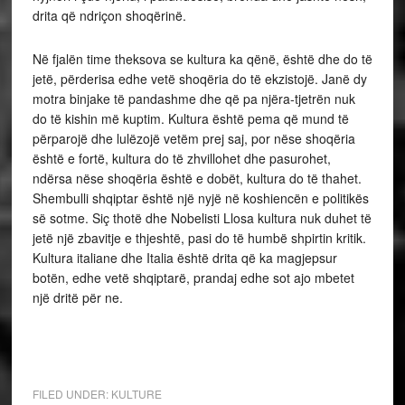
drita që ndriçon shoqërinë.
Në fjalën time theksova se kultura ka qënë, është dhe do të
jetë, përderisa edhe vetë shoqëria do të ekzistojë. Janë dy
motra binjake të pandashme dhe që pa njëra-tjetrën nuk
do të kishin më kuptim. Kultura është pema që mund të
përparojë dhe lulëzojë vetëm prej saj, por nëse shoqëria
është e fortë, kultura do të zhvillohet dhe pasurohet,
ndërsa nëse shoqëria është e dobët, kultura do të thahet.
Shembulli shqiptar është një nyjë në koshiencën e politikës
së sotme. Siç thotë dhe Nobelisti Llosa kultura nuk duhet të
jetë një zbavitje e thjeshtë, pasi do të humbë shpirtin kritik.
Kultura italiane dhe Italia është drita që ka magjepsur
botën, edhe vetë shqiptarë, prandaj edhe sot ajo mbetet
një dritë për ne.
FILED UNDER:
KULTURE