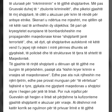
të ulurasë për “inkriminimin” e të gjithë shqiptarëve. Më pas
Gruevski duhej të “ zbulonte kriminelët”, dhe piketoi gjashtë
të rinj shqiptarë, të cilët u akuzuan për krim të rëndë për
arësye etnike. Skenari u ndërtua me mjeshtri, me qëllim që
në këtë rast të arriheshin dy objektiva: Së pari që
kryeqytetet europiane të bombardoheshin me
propagandën maqedonase kinse “shqiptarët janë
terroristë”, dhe, së dyti, që shqiptarëve autoktonë në këtë
vend t’u jepej një mësim i mirë përmes dhunës së
gjyqësisë, të policisë dhe të strukturave të tjera të shtetit të
Maqedonisë.
Të gjashte të rinjtë shqiptarë u dënuan që të gjithë me
burgim të përjetshëm, pasiqë ata “kishin kryer krimin e
vrasjes së maqedonasve”. Edhe pse ata nuk njiheshin me
njëri-tjetrin, edhe pse provat munguan për “të vërtetuar”
fajësinë e tyre, gjykata me gjyqtarë maqedonas u shqiptoi
atyre i heqjen për jetë të lirisë. Por nuk mjaftoi për
Guevskin që heqjen e lirisë së përjtshme ta kufizonteme
gjashtë shqiptarët e akuzuar për vrasje. Ai dëshmoi më
katër korrik se ngulmon për të privuar lirinë e të gjithë