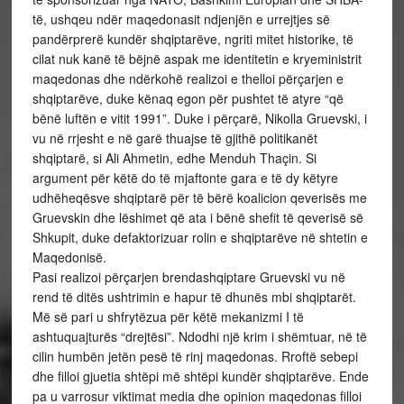
të, ushqeu ndër maqedonasit ndjenjën e urrejtjes së
pandërprerë kundër shqiptarëve, ngriti mitet historike, të
cilat nuk kanë të bëjnë aspak me identitetin e kryeministrit
maqedonas dhe ndërkohë realizoi e thelloi përçarjen e
shqiptarëve, duke kënaq egon për pushtet të atyre “që
bënë luftën e vitit 1991”. Duke i përçarë, Nikolla Gruevski, i
vu në rrjesht e në garë thuajse të gjithë politikanët
shqiptarë, si Ali Ahmetin, edhe Menduh Thaçin. Si
argument për këtë do të mjaftonte gara e të dy këtyre
udhëheqësve shqiptarë për të bërë koalicion qeverisës me
Gruevskin dhe lëshimet që ata i bënë shefit të qeverisë së
Shkupit, duke defaktorizuar rolin e shqiptarëve në shtetin e
Maqedonisë.
Pasi realizoi përçarjen brendashqiptare Gruevski vu në
rend të ditës ushtrimin e hapur të dhunës mbi shqiptarët.
Më së pari u shfrytëzua për këtë mekanizmi I të
ashtuquajturës “drejtësi”. Ndodhi një krim i shëmtuar, në të
cilin humbën jetën pesë të rinj maqedonas. Rroftë sebepi
dhe filloi gjuetia shtëpi më shtëpi kundër shqiptarëve. Ende
pa u varrosur viktimat media dhe opinion maqedonas filloi