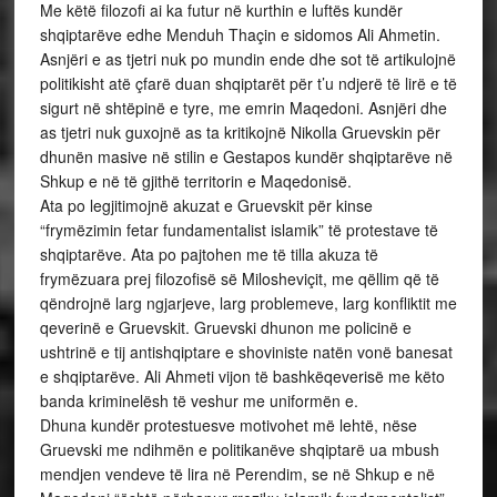
Me këtë filozofi ai ka futur në kurthin e luftës kundër
shqiptarëve edhe Menduh Thaçin e sidomos Ali Ahmetin.
Asnjëri e as tjetri nuk po mundin ende dhe sot të artikulojnë
politikisht atë çfarë duan shqiptarët për t’u ndjerë të lirë e të
sigurt në shtëpinë e tyre, me emrin Maqedoni. Asnjëri dhe
as tjetri nuk guxojnë as ta kritikojnë Nikolla Gruevskin për
dhunën masive në stilin e Gestapos kundër shqiptarëve në
Shkup e në të gjithë territorin e Maqedonisë.
Ata po legjitimojnë akuzat e Gruevskit për kinse
“frymëzimin fetar fundamentalist islamik” të protestave të
shqiptarëve. Ata po pajtohen me të tilla akuza të
frymëzuara prej filozofisë së Milosheviçit, me qëllim që të
qëndrojnë larg ngjarjeve, larg problemeve, larg konfliktit me
qeverinë e Gruevskit. Gruevski dhunon me policinë e
ushtrinë e tij antishqiptare e shoviniste natën vonë banesat
e shqiptarëve. Ali Ahmeti vijon të bashkëqeverisë me këto
banda kriminelësh të veshur me uniformën e.
Dhuna kundër protestuesve motivohet më lehtë, nëse
Gruevski me ndihmën e politikanëve shqiptarë ua mbush
mendjen vendeve të lira në Perendim, se në Shkup e në