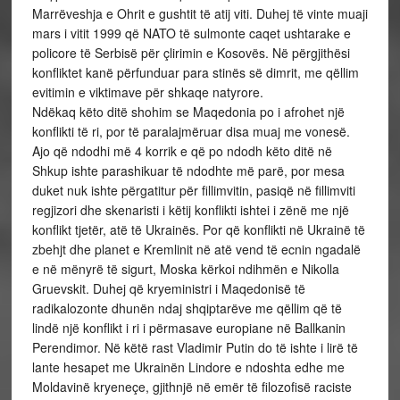
Marrëveshja e Ohrit e gushtit të atij viti. Duhej të vinte muaji
mars i vitit 1999 që NATO të sulmonte caqet ushtarake e
policore të Serbisë për çlirimin e Kosovës. Në përgjithësi
konfliktet kanë përfunduar para stinës së dimrit, me qëllim
evitimin e viktimave për shkaqe natyrore.
Ndëkaq këto ditë shohim se Maqedonia po i afrohet një
konflikti të ri, por të paralajmëruar disa muaj me vonesë.
Ajo që ndodhi më 4 korrik e që po ndodh këto ditë në
Shkup ishte parashikuar të ndodhte më parë, por mesa
duket nuk ishte përgatitur për fillimvitin, pasiqë në fillimviti
regjizori dhe skenaristi i këtij konflikti ishtei i zënë me një
konflikt tjetër, atë të Ukrainës. Por që konflikti në Ukrainë të
zbehjt dhe planet e Kremlinit në atë vend të ecnin ngadalë
e në mënyrë të sigurt, Moska kërkoi ndihmën e Nikolla
Gruevskit. Duhej që kryeministri i Maqedonisë të
radikalozonte dhunën ndaj shqiptarëve me qëllim që të
lindë një konflikt i ri i përmasave europiane në Ballkanin
Perendimor. Në këtë rast Vladimir Putin do të ishte i lirë të
lante hesapet me Ukrainën Lindore e ndoshta edhe me
Moldavinë kryeneçe, gjithnjë në emër të filozofisë raciste