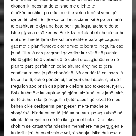
ekonomik, ndoshta do të ishte më e lehtë të
rimëkëmbeshim, po e futim edhe veten tonë si vend që
synon të futet në një ekonomi europiane, këtë po ta marrim
të bashkuar, e dyta në botë për nga fuqia, atëherë do të
ishte gjysma e së keqes. Por kriza reflektohet dhe bie edhe
mbi drejtime të tjera dhe kultura është e para që paguan
gabimet e planifikimeve ekonomike të bëra të rregullta ose
jo në fillim të çdo programi qeveritar kur vijnë në pushtet.
Në të gjithë këtë vorbull që të duket e pazgjidhëshme në
plan të parë përfshihen edhe shumë drejtime të tjera
vendimatre ose jo për shoqërinë. Në qendër të saj sado të
hiqemi anti, është përsëri ai, i urryeri dhe i dashuri, ai që i
rregullon apo prish disa plane qiellore apo tokësore, njeriu.
Bota tashmë e ka kuptuar që gjërat siç janë, nuk janë mirë,
do të duhet ndonjë rregullim tjetër asesti që krizat të mos
bëhen cikle dëshpërimi për pjesën më të madhe të
shoqërisë. Njeriu mund të jetë sa human, po aq kafshë në
situata të ndryshme në të cilat gjendet bota. Dhe teksa
shohim se katastrofat ndeshen menjëherë me përgjigjen e
faktorit njeri, humanizmin e vet, si shenja tipike dalluese e