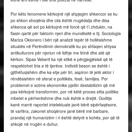
Por këto fenomene kërkojnë një shpjegim shkencor se ku
po shkon shoqëria dhe cila është rrugëdalja dhe disa
shkenca që sot po kërkojnë më forcë që t’i zhdukin, na
flasin qartë për faktorin njeri dhe mundësitë e tij. Sociologia
Mariza Okionero i bëri një analizë tepër të hollësishme
situatës në Perëndimin demokratik ku po shfaqen shtysa
antikulturore për njeriun në lidhje me lirinë dhe atë që
kërkon. Sipas Veberit ka një etikë e përgjegjësisë që të
respektohet liria e të tjerëve. Individi beson se është i
gjithëfuqishëm dhe ka etje për liri, aspiron të jetë aktor i
rëndësishëm në sferat e politikës, fesë, familjes. Por
problemet e sotme ekonomike pjellin destabilizim që më
pas kërkojnë transformim, por në këtë proces elita politike
mbetet e përherëshme dhe nuk është e drejtë. Goditje
kanë marrë raportet intelektuale janë bërë sipërfaqësore,
të varfëra, zakonet shoqërore janë bërë më barbare,
prandaj një humanizëm i ri është detyrë e kohës, por që të
shkojë në rrugën e duhur.