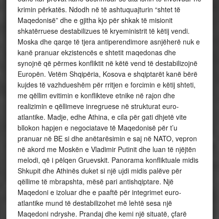
krimin përkatës. Ndodh në të ashtuquajturin “shtet të
Maqedonisë” dhe e gjitha kjo për shkak të misionit
shkatërruese destabilizues të kryeministrit të këtij vendi.
Moska dhe qarqe të tjera antiperendimore asnjëherë nuk e
kanë pranuar ekzistencës e shtetit maqedonas dhe
synojnë që përmes konfliktit në këtë vend të destabilizojnë
Europën. Vetëm Shqipëria, Kosova e shqiptarët kanë bërë
kujdes të vazhdueshëm për rritjen e forcimin e këtij shteti,
me qëllim evitimin e konflikteve etnike në rajon dhe
realizimin e qëllimeve inregruese në strukturat euro-
atlantike. Madje, edhe Athina, e cila për gati dhjetë vite
bllokon hapjen e negociatave të Maqedonisë për t’u
pranuar në BE si dhe anëtarësimin e saj në NATO, vepron
në akord me Moskën e Vladimir Putinit dhe luan të njëjtën
melodi, që i pëlqen Gruevskit. Panorama konfliktuale midis
Shkupit dhe Athinës duket si një ujdi midis palëve për
qëllime të mbrapshta, mësë pari antishqiptare. Një
Maqedoni e izoluar dhe e paaftë për integrimet euro-
atlantike mund të destabilizohet më lehtë sesa një
Maqedoni ndryshe. Prandaj dhe kemi një situatë, çfarë