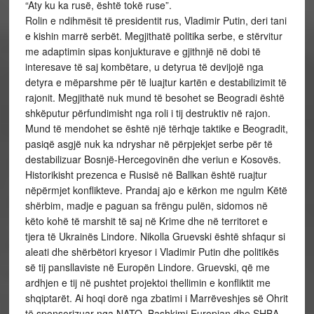
“Aty ku ka rusë, është tokë ruse”.
Rolin e ndihmësit të presidentit rus, Vladimir Putin, deri tani
e kishin marrë serbët. Megjithatë politika serbe, e stërvitur
me adaptimin sipas konjukturave e gjithnjë në dobi të
interesave të saj kombëtare, u detyrua të devijojë nga
detyra e mëparshme për të luajtur kartën e destabilizimit të
rajonit. Megjithatë nuk mund të besohet se Beogradi është
shkëputur përfundimisht nga roli i tij destruktiv në rajon.
Mund të mendohet se është një tërhqje taktike e Beogradit,
pasiqë asgjë nuk ka ndryshar në përpjekjet serbe për të
destabilizuar Bosnjë-Hercegovinën dhe veriun e Kosovës.
Historikisht prezenca e Rusisë në Ballkan është ruajtur
nëpërmjet konflikteve. Prandaj ajo e kërkon me ngulm Këtë
shërbim, madje e paguan sa frëngu pulën, sidomos në
këto kohë të marshit të saj në Krime dhe në territoret e
tjera të Ukrainës Lindore. Nikolla Gruevski është shfaqur si
aleati dhe shërbëtori kryesor i Vladimir Putin dhe politikës
së tij pansllaviste në Europën Lindore. Gruevski, që me
ardhjen e tij në pushtet projektoi thellimin e konfliktit me
shqiptarët. Ai hoqi dorë nga zbatimi i Marrëveshjes së Ohrit
të sponsorizuar nga NATO, Bashkimi Europian dhe SHBA-