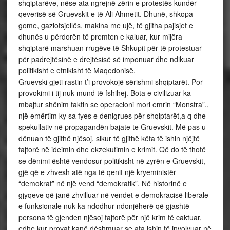
shqiptarëve, nëse ata ngrejnë zërin e protestës kundër
qeverisë së Gruevskit e të Ali Ahmetit. Dhunë, shkopa
gome, gazlotsjellës, makina me ujë, të gjitha pajisjet e
dhunës u përdorën të premten e kaluar, kur mijëra
shqiptarë marshuan rrugëve të Shkupit për të protestuar
për padrejtësinë e drejtësisë së imponuar dhe ndikuar
politikisht e etnikisht të Maqedonisë.
Gruevski gjeti rastin t’i provokojë sërishmi shqiptarët. Por
provokimi i tij nuk mund të fshihej. Bota e civilizuar ka
mbajtur shënim faktin se operacioni mori emrin “Monstra”.,
një emërtim ky sa fyes e denigrues për shqiptarët,a q dhe
spekullativ në propagandën bajate te Gruevskit. Më pas u
dënuan të gjithë njësoj, sikur të gjithë këta të ishin njëjtë
fajtorë në ideimin dhe ekzekutimin e krimit. Që do të thotë
se dënimi është vendosur politikisht në zyrën e Gruevskit,
gjë që e zhvesh atë nga të qenit një kryeministër
“demokrat” në një vend “demokratik”. Në historinë e
gjyqeve që janë zhvilluar në vendet e demokracisë liberale
e funksionale nuk ka ndodhur ndonjëherë që gjashtë
persona të gjenden njësoj fajtorë për një krim të caktuar,
edhe kur provat kanë dëshmuar se ata ishin të involvuar në