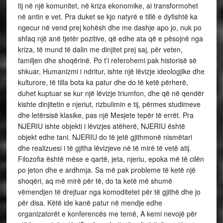
tij në një komunitet, në kriza ekonomike, ai transformohet
në antin e vet. Pra duket se kjo natyrë e tillë e dyfishtë ka
ngecur në vend prej kohësh dhe me dashje apo jo, nuk po
shfaq një anë tjetër pozitive, që edhe ata që e pësojnë nga
kriza, të mund të dalin me dinjitet prej saj, për veten,
familjen dhe shoqërinë. Po t’i referohemi pak historisë së
shkuar, Humanizmi i ndritur, ishte një lëvizje ideologjike dhe
kulturore, të tilla bota ka patur dhe do të ketë përherë,
duhet kuptuar se kur një lëvizje triumfon, dhe që në qendër
kishte dinjitetin e njeriut, rizbulimin e tij, përmes studimeve
dhe letërsisë klasike, pas një Mesjete tepër të errët. Pra
NJERIU ishte objekti i lëvizjes atëherë, NJERIU është
objekt edhe tani. NJERIU do të jetë gjithmonë nismëtari
dhe realizuesi i të gjitha lëvizjeve në të mirë të vetë atij.
Filozofia është mëse e qartë, jeta, njeriu, epoka më të cilën
po jeton dhe e ardhmja. Sa më pak probleme të ketë një
shoqëri, aq më mirë për të, do ta ketë më shumë
vëmendjen të drejtuar nga komoditetet për të gjithë dhe jo
për disa. Këtë ide kanë patur në mendje edhe
organizatorët e konferencës me temë, A kemi nevojë për