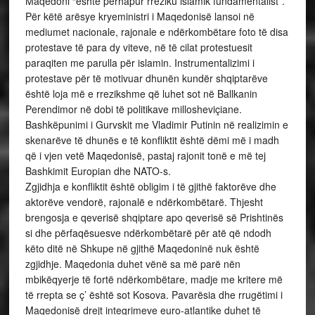
Maqedoni “është përhapur rreziku islamik fundamentalist”.
Për këtë arësye kryeministri i Maqedonisë lansoi në
mediumet nacionale, rajonale e ndërkombëtare foto të disa
protestave të para dy viteve, në të cilat protestuesit
paraqiten me parulla për islamin. Instrumentalizimi i
protestave për të motivuar dhunën kundër shqiptarëve
është loja më e rrezikshme që luhet sot në Ballkanin
Perendimor në dobi të politikave millosheviçiane.
Bashkëpunimi i Gurvskit me Vladimir Putinin në realizimin e
skenarëve të dhunës e të konfliktit është dëmi më i madh
që i vjen vetë Maqedonisë, pastaj rajonit tonë e më tej
Bashkimit Europian dhe NATO-s.
Zgjidhja e konfliktit është obligim i të gjithë faktorëve dhe
aktorëve vendorë, rajonalë e ndërkombëtarë. Thjesht
brengosja e qeverisë shqiptare apo qeverisë së Prishtinës
si dhe përfaqësuesve ndërkombëtarë për atë që ndodh
këto ditë në Shkupe në gjithë Maqedoninë nuk është
zgjidhje. Maqedonia duhet vënë sa më parë nën
mbikëqyerje të fortë ndërkombëtare, madje me kritere më
të rrepta se ç’ është sot Kosova. Pavarësia dhe rrugëtimi i
Maqedonisë drejt integrimeve euro-atlantike duhet të