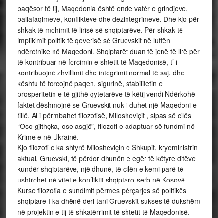
paqësor të tij, Maqedonia është ende vatër e grindjeve,
ballafaqimeve, konflikteve dhe dezintegrimeve. Dhe kjo për
shkak të mohimit të lirisë së shqiptarëve. Për shkak të
implikimit politik të qeverisë së Gruevskit në luftën
ndëretnike në Maqedoni. Shqiptarët duan të jenë të lirë për
të kontribuar në forcimin e shtetit të Maqedonisë, t’ i
kontribuojnë zhvillimit dhe integrimit normal të saj, dhe
kështu të forcojnë paqen, sigurinë, stabilitetin e
prosperitetin e të gjithë qytetarëve të këtij vendi Ndërkohë
faktet dëshmojnë se Gruevskit nuk i duhet një Maqedoni e
tillë. Ai i përmbahet filozofisë, Milosheviçit , sipas së cilës
“Ose gjithçka, ose asgjë”, filozofi e adaptuar së fundmi në
Krime e në Ukrainë.
Kjo filozofi e ka shtyrë Milosheviçin e Shkupit, kryeministrin
aktual, Gruevski, të përdor dhunën e egër të këtyre ditëve
kundër shqiptarëve, një dhunë, të cilën e kemi parë të
ushtrohet në vitet e konfliktit shqiptaro-serb në Kosovë.
Kurse filozofia e sundimit përmes përçarjes së politikës
shqiptare I ka dhënë deri tani Gruevskit sukses të dukshëm
në projektin e tij të shkatërrimit të shtetit të Maqedonisë.