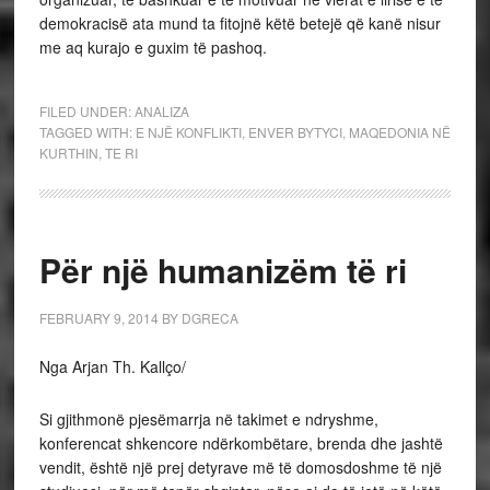
demokracisë ata mund ta fitojnë këtë betejë që kanë nisur
me aq kurajo e guxim të pashoq.
FILED UNDER:
ANALIZA
TAGGED WITH:
E NJË KONFLIKTI
,
ENVER BYTYCI
,
MAQEDONIA NË
KURTHIN
,
TE RI
Për një humanizëm të ri
FEBRUARY 9, 2014
BY
DGRECA
Nga Arjan Th. Kallço/
Si gjithmonë pjesëmarrja në takimet e ndryshme,
konferencat shkencore ndërkombëtare, brenda dhe jashtë
vendit, është një prej detyrave më të domosdoshme të një