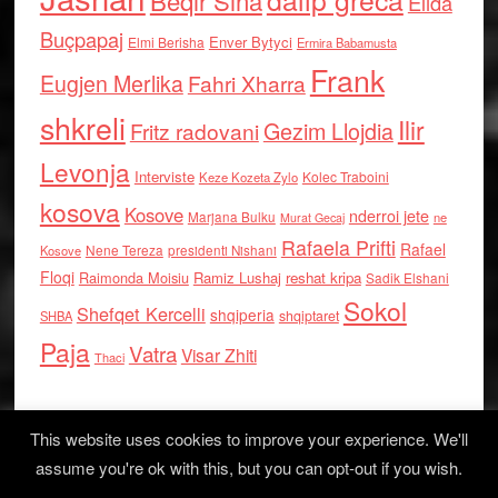
Beqir Sina
Elida
Buçpapaj
Enver Bytyci
Elmi Berisha
Ermira Babamusta
Frank
Eugjen Merlika
Fahri Xharra
shkreli
Ilir
Gezim Llojdia
Fritz radovani
Levonja
Interviste
Kolec Traboini
Keze Kozeta Zylo
kosova
Kosove
nderroi jete
Marjana Bulku
ne
Murat Gecaj
Rafaela Prifti
Rafael
Nene Tereza
Kosove
presidenti Nishani
Floqi
Raimonda Moisiu
Ramiz Lushaj
reshat kripa
Sadik Elshani
Sokol
Shefqet Kercelli
shqiperia
shqiptaret
SHBA
Paja
Vatra
Visar Zhiti
Thaci
This website uses cookies to improve your experience. We'll
assume you're ok with this, but you can opt-out if you wish.