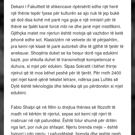
Dekani i Fakultteit të shkencave ripërsëriti edhe një herë
një thënie tepër fyese për kulturën se ajo nuk të jep bukë
që doli disa kohë më parë nga goja e një ministri për të
thënë se fjalët kanë forcë mbi ne dhe janë mjet mistifikimi.
Gjithçka matet me njeriun është motoja që vazhdon të ketë
jehonë edhe sot. Klasicizëm në vetvete do të përjashtim,
pra kemi një klasë të parë autorësh dhe të gjithë të tjetër të
aneksuar. Shoqëria duket se ka hequr dorë nga edukimi
bazë, por shkolla duhet të transmettojë kompetencat e
duhura, si mjet për edukim. Sipas Sokratit i bëhet thirrje
njeirut që të mos bëhet peshë për të tjerët. Për rreth 2400
vjet mjet kanë qënë tekstet letrare, ndërsa pas Luftës së
Dytë është teknologjia dhe teknika që po përdorebn si mjet
edukimi.
Fabio Shalpi që në fillim iu drejtua thënies së filozofit të
madh në kërkim të njeriut, sepse sot kemi një njeri të
mabruar në një pafundësi. Është folur shumë për dritën
nga lart, por nuk po shfaqet. Njeriu brenda meje – është
hyjnori i çdo njeriu, i pafundësisë, brenda dhe jashte nesh,