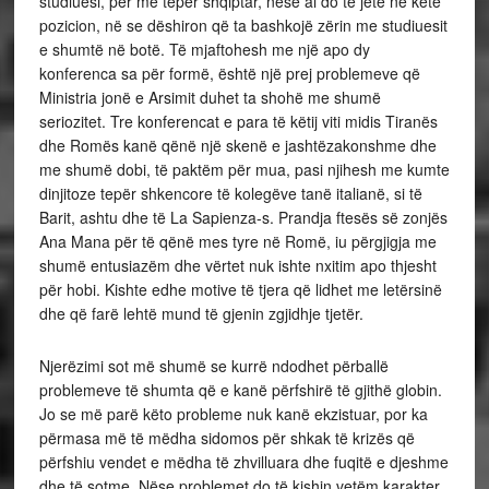
studiuesi, për më tepër shqiptar, nëse ai do të jetë në këtë
pozicion, në se dëshiron që ta bashkojë zërin me studiuesit
e shumtë në botë. Të mjaftohesh me një apo dy
konferenca sa për formë, është një prej problemeve që
Ministria jonë e Arsimit duhet ta shohë me shumë
seriozitet. Tre konferencat e para të këtij viti midis Tiranës
dhe Romës kanë qënë një skenë e jashtëzakonshme dhe
me shumë dobi, të paktëm për mua, pasi njihesh me kumte
dinjitoze tepër shkencore të kolegëve tanë italianë, si të
Barit, ashtu dhe të La Sapienza-s. Prandja ftesës së zonjës
Ana Mana për të qënë mes tyre në Romë, iu përgjigja me
shumë entusiazëm dhe vërtet nuk ishte nxitim apo thjesht
për hobi. Kishte edhe motive të tjera që lidhet me letërsinë
dhe që farë lehtë mund të gjenin zgjidhje tjetër.
Njerëzimi sot më shumë se kurrë ndodhet përballë
problemeve të shumta që e kanë përfshirë të gjithë globin.
Jo se më parë këto probleme nuk kanë ekzistuar, por ka
përmasa më të mëdha sidomos për shkak të krizës që
përfshiu vendet e mëdha të zhvilluara dhe fuqitë e djeshme
dhe të sotme. Nëse problemet do të kishin vetëm karakter