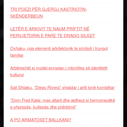
TRI POEZI PËR GJERGJ KASTRIOTIN-
SKËNDERBEUN
LETËR E ARKIVIT TE NAUM PRIFTIT NË
PERVJETORIN E PARE TE DRAGO SILIQIT
Oxhaku, nga elementi arkitektonik te simboli i trungut
familjar
Arbëreshët si model evropian i mbrojtjes së identitetit
kulturor
Sali Shijaku, “Diego Rivera” shqiptar i artit tonë kombëtar
“Dom Fred Kalaj, mes altarit dhe atdheut si hermeneutikë
e shpresës, kujtesës dhe shërbimit”
A PO ARMATOSET BALLKANI?