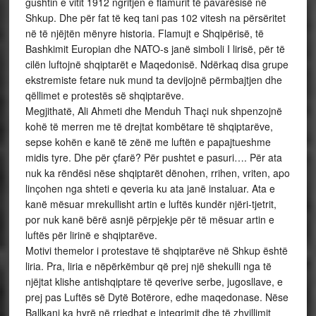
gushtin e vitit 1912 ngritjen e flamurit të pavarësisë në
Shkup. Dhe për fat të keq tani pas 102 vitesh na përsëritet
në të njëjtën mënyre historia. Flamujt e Shqipërisë, të
Bashkimit Europian dhe NATO-s janë simboli I lirisë, për të
cilën luftojnë shqiptarët e Maqedonisë. Ndërkaq disa grupe
ekstremiste fetare nuk mund ta devijojnë përmbajtjen dhe
qëllimet e protestës së shqiptarëve.
Megjithatë, Ali Ahmeti dhe Menduh Thaçi nuk shpenzojnë
kohë të merren me të drejtat kombëtare të shqiptarëve,
sepse kohën e kanë të zënë me luftën e papajtueshme
midis tyre. Dhe për çfarë? Për pushtet e pasuri…. Për ata
nuk ka rëndësi nëse shqiptarët dënohen, rrihen, vriten, apo
linçohen nga shteti e qeveria ku ata janë instaluar. Ata e
kanë mësuar mrekullisht artin e luftës kundër njëri-tjetrit,
por nuk kanë bërë asnjë përpjekje për të mësuar artin e
luftës për lirinë e shqiptarëve.
Motivi themelor i protestave të shqiptarëve në Shkup është
liria. Pra, liria e nëpërkëmbur që prej një shekulli nga të
njëjtat klishe antishqiptare të qeverive serbe, jugosllave, e
prej pas Luftës së Dytë Botërore, edhe maqedonase. Nëse
Ballkani ka hyrë në rrjedhat e integrimit dhe të zhvillimit