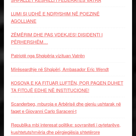
LUMI SI UDHË E NDRYSHIM NË POEZINË
AGOLLIANE
ZËMËRIM DHE PAS VDEKJES! DISIDENTI I
PËRHERSHËM…
Patriotë nga Shqipëria vizituan Vatrën
Mirëseardhje në Shqipëri, Ambasador Eric Wendt
KOSOVA E KA FITUAR LUFTËN, POR PAQEN DUHET
TA FITOJË EDHE NË INSTITUCIONE!
Scanderbeg, mburoja e Arbërisë dhe gjeniu ushtarak në
faqet e Giovanni Carlo Saraceni-t
Republika mbi interesat politike: sovraniteti i qytetarëve,
kushtetutshmëria dhe përgjegjësia shtetërore