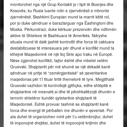
monitorohet nga një Grup Kontakti jo i tipit të Bosnjes dhe
Kosovës, ku Rusia luante rolin e zjarrvënësit e mbronte
zjarrvënësit. Bashkimi Europian mund ta marrë këtë rol,
por jo duke qëndruar e barazlarguar nga Ëashingtoni dhe
Moska. Përkundrazi, duke kërkuar prezencën dhe ndihmën
aktive të Shteteve të Bashkuara të Amerikës. Ndryshe
situata mund të dalë jashtë kontrollit dhe forca të caktuara
destabilizuese të interesuara për dhunë e konflikt mund ta
kthejnë Maqedoninë në një lloj Sirie apo Iraku në Europë.
Nëse zgjerohet konflikti, fajtor është dhe mbetet vetëm
Gruevski. Shqiptarët për më shumë se një dekadë kanë
qëndruar në pritje të “zemërgjerësisë” së qeveritarëve
maqedonas për t’I fituar liritë themelorë të tyre. Megjithatë
Gruevski vazhdon të kontrollojë gjithçka, edhe shtëpitë e
shqiptarëve në mesnatë,si dhe të përshkallëzojë dhunën e
terrorin shtetëror kundër qytetarëve shqiptarë të
Maqedonisë. Eshtë provuar tashmë se shqiptarët kanë
forca dhe energji të përballen me dhunën e qeverisë. Por
ata duhet të organizohen mirë për t’u vetëmbrojtur, duhet
të imponojnë drejtësi, duhet të imponojnë krijimin dhe