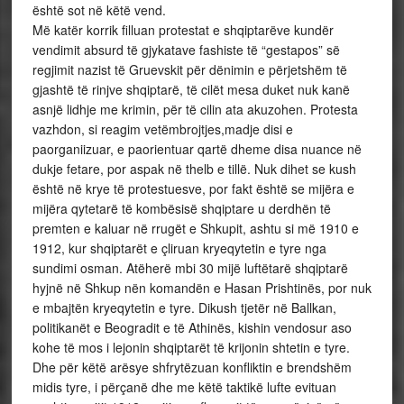
është sot në këtë vend.
Më katër korrik filluan protestat e shqiptarëve kundër
vendimit absurd të gjykatave fashiste të “gestapos” së
regjimit nazist të Gruevskit për dënimin e përjetshëm të
gjashtë të rinjve shqiptarë, të cilët mesa duket nuk kanë
asnjë lidhje me krimin, për të cilin ata akuzohen. Protesta
vazhdon, si reagim vetëmbrojtjes,madje disi e
paorganiizuar, e paorientuar qartë dheme disa nuance në
dukje fetare, por aspak në thelb e tillë. Nuk dihet se kush
është në krye të protestuesve, por fakt është se mijëra e
mijëra qytetarë të kombësisë shqiptare u derdhën të
premten e kaluar në rrugët e Shkupit, ashtu si më 1910 e
1912, kur shqiptarët e çliruan kryeqytetin e tyre nga
sundimi osman. Atëherë mbi 30 mijë luftëtarë shqiptarë
hyjnë në Shkup nën komandën e Hasan Prishtinës, por nuk
e mbajtën kryeqytetin e tyre. Dikush tjetër në Ballkan,
politikanët e Beogradit e të Athinës, kishin vendosur aso
kohe të mos i lejonin shqiptarët të krijonin shtetin e tyre.
Dhe për këtë arësye shfrytëzuan konfliktin e brendshëm
midis tyre, i përçanë dhe me këtë taktikë lufte evituan