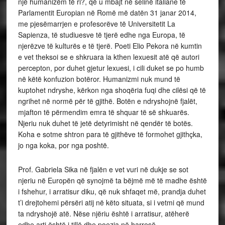
një humanizëm të ri?, që u mbajt në selinë italiane të
Parlamentit Europian në Romë më datën 31 janar 2014,
me pjesëmarrjen e profesorëve të Universitetit La
Sapienza, të studiuesve të tjerë edhe nga Europa, të
njerëzve të kulturës e të tjerë. Poeti Elio Pekora në kumtin
e vet theksoi se e shkruara ia kthen lexuesit atë që autori
percepton, por duhet gjetur lexuesi, i cili duket se po humb
në këtë konfuzion botëror. Humanizmi nuk mund të
kuptohet ndryshe, kërkon nga shoqëria fuqi dhe cilësi që të
ngrihet në normë për të gjithë. Botën e ndryshojnë fjalët,
mjafton të përmendim emra të shquar të së shkuarës.
Njeriu nuk duhet të jetë detyrimisht në qendër të botës.
Koha e sotme shtron para të gjithëve të formohet gjithçka,
jo nga koka, por nga poshtë.
Prof. Gabriela Sika në fjalën e vet vuri në dukje se sot
njeriu në Europën që synojmë ta bëjmë më të madhe është
i fshehur, i arratisur diku, që nuk shfaqet më, prandja duhet
t’i drejtohemi përsëri atij në këto situata, si i vetmi që mund
ta ndryshojë atë. Nëse njëriu është i arratisur, atëherë
edhe arti është i tillë dhe poezia në harresë.