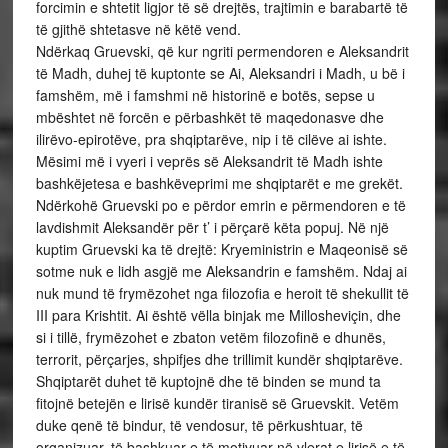
forcimin e shtetit ligjor të së drejtës, trajtimin e barabartë të
të gjithë shtetasve në këtë vend.
Ndërkaq Gruevski, që kur ngriti permendoren e Aleksandrit
të Madh, duhej të kuptonte se Ai, Aleksandri i Madh, u bë i
famshëm, më i famshmi në historinë e botës, sepse u
mbështet në forcën e përbashkët të maqedonasve dhe
ilirëvo-epirotëve, pra shqiptarëve, nip i të cilëve ai ishte.
Mësimi më i vyeri i veprës së Aleksandrit të Madh ishte
bashkëjetesa e bashkëveprimi me shqiptarët e me grekët.
Ndërkohë Gruevski po e përdor emrin e përmendoren e të
lavdishmit Aleksandër për t’ i përçarë këta popuj. Në një
kuptim Gruevski ka të drejtë: Kryeministrin e Maqeonisë së
sotme nuk e lidh asgjë me Aleksandrin e famshëm. Ndaj ai
nuk mund të frymëzohet nga filozofia e heroit të shekullit të
III para Krishtit. Ai është vëlla binjak me Millosheviçin, dhe
si i tillë, frymëzohet e zbaton vetëm filozofinë e dhunës,
terrorit, përçarjes, shpifjes dhe trillimit kundër shqiptarëve.
Shqiptarët duhet të kuptojnë dhe të binden se mund ta
fitojnë betejën e lirisë kundër tiranisë së Gruevskit. Vetëm
duke qenë të bindur, të vendosur, të përkushtuar, të
organizuar, të bashkuar e të motivuar në vlerat e lirisë e të