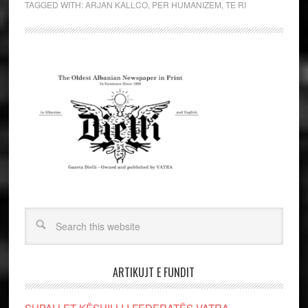
TAGGED WITH:
ARJAN KALLCO
,
PER HUMANIZEM
,
TE RI
ARTIKUJT E FUNDIT
SHPALLET KËSHILLI I FEDERATËS VATRA