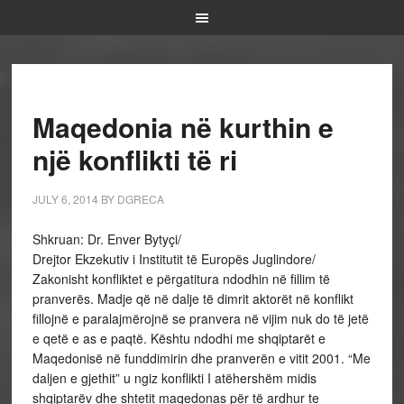
Maqedonia në kurthin e
një konflikti të ri
JULY 6, 2014
BY
DGRECA
Shkruan: Dr. Enver Bytyçi/
Drejtor Ekzekutiv i Institutit të Europës Juglindore/
Zakonisht konfliktet e përgatitura ndodhin në fillim të
pranverës. Madje që në dalje të dimrit aktorët në konflikt
fillojnë e paralajmërojnë se pranvera në vijim nuk do të jetë
e qetë e as e paqtë. Kështu ndodhi me shqiptarët e
Maqedonisë në funddimirin dhe pranverën e vitit 2001. “Me
daljen e gjethit” u ngiz konflikti I atëhershëm midis
shqiptarëv dhe shtetit maqedonas për të ardhur te