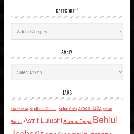
KATEGORITË
Kategoritë
ARKIV
Arkiv
TAGS
arben llalla
alfons Grishaj
Anton Cefa
asllan
albano kolonjari
Behlul
Astrit Lulushi
Aurenc Bebja
Bushati
Jashari
dalip greca