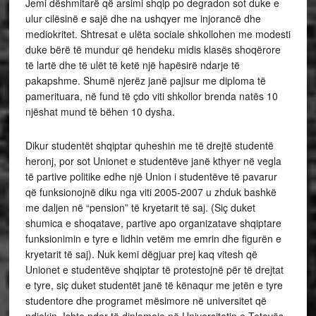
Jemi dëshmitarë që arsimi shqip po degradon sot duke e
ulur cilësinë e sajë dhe na ushqyer me injorancë dhe
mediokritet. Shtresat e ulëta sociale shkollohen me modesti
duke bërë të mundur që hendeku midis klasës shoqërore
të lartë dhe të ulët të ketë një hapësirë ndarje të
pakapshme. Shumë njerëz janë pajisur me diploma të
pamerituara, në fund të çdo viti shkollor brenda natës 10
njëshat mund të bëhen 10 dysha.
Dikur studentët shqiptar quheshin me të drejtë studentë
heronj, por sot Unionet e studentëve janë kthyer në vegla
të partive politike edhe një Union i studentëve të pavarur
që funksionojnë diku nga viti 2005-2007 u zhduk bashkë
me daljen në “pension” të kryetarit të saj. (Siç duket
shumica e shoqatave, partive apo organizatave shqiptare
funksionimin e tyre e lidhin vetëm me emrin dhe figurën e
kryetarit të saj). Nuk kemi dëgjuar prej kaq vitesh që
Unionet e studentëve shqiptar të protestojnë për të drejtat
e tyre, siç duket studentët janë të kënaqur me jetën e tyre
studentore dhe programet mësimore në universitet që
ndjekin. Ishte nder të diplomoje në Universitetin e Tetovës,