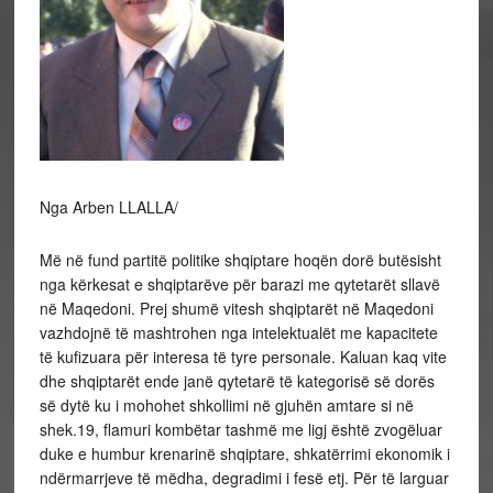
Nga Arben LLALLA/
Më në fund partitë politike shqiptare hoqën dorë butësisht
nga kërkesat e shqiptarëve për barazi me qytetarët sllavë
në Maqedoni. Prej shumë vitesh shqiptarët në Maqedoni
vazhdojnë të mashtrohen nga intelektualët me kapacitete
të kufizuara për interesa të tyre personale. Kaluan kaq vite
dhe shqiptarët ende janë qytetarë të kategorisë së dorës
së dytë ku i mohohet shkollimi në gjuhën amtare si në
shek.19, flamuri kombëtar tashmë me ligj është zvogëluar
duke e humbur krenarinë shqiptare, shkatërrimi ekonomik i
ndërmarrjeve të mëdha, degradimi i fesë etj. Për të larguar