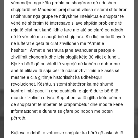
vëmendjen nga këto probleme shoqërore që ndeshen
shqiptarët në Maqedoni prej shumë vitesh sistemi shtetëror
i ndihmuar nga grupe të ndryshme intelektualë shqiptar të
vënë në shërbim të interesave sllave shpikin probleme të
reja të cilat nuk kanë lidhje fare me atë se çfarë po ndodh
në të vërtetë me shoqërinë shqiptare. Kjo lloj metodë hynë
në luftërat e qeta të cilat zhvillohen me “Armët e
heshtur”. Armët e heshtura janë avancuar si pasojë e
zhvillimit ekonomik dhe teknologjik këto 30 vitet e fundit.
Kjo ka bërë që pushteti të veprojë në kohën e duhur me
anë të elitave të saja për të ndalur zhvillimin e klasës së
mesme e cila gjithnjë historikisht ka udhëhequr
revolucionet. Kështu, sistemi shtetëror ka më shumë
kontroll mbi popullin dhe pushtetin e gjerë duke bërë të
mundur izolimin e tyre. Kuptohen se të gjitha këto bëhen
që shqiptarët të mbeten të prapambetur dhe mos të kenë
informacionet e duhura se çfarë po ndodh me botën
përreth.
Kujtesa e dobët e votuesve shqiptar ka bërë që askush të