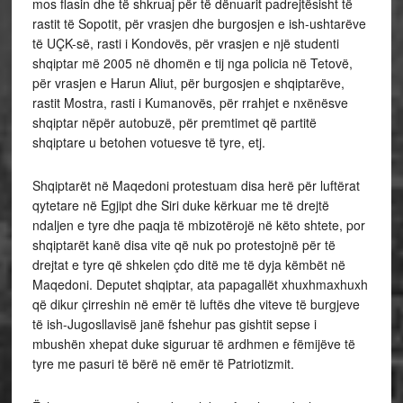
mos flasin dhe të shkruaj për të dënuarit padrejtësisht të
rastit të Sopotit, për vrasjen dhe burgosjen e ish-ushtarëve
të UÇK-së, rasti i Kondovës, për vrasjen e një studenti
shqiptar më 2005 në dhomën e tij nga policia në Tetovë,
për vrasjen e Harun Aliut, për burgosjen e shqiptarëve,
rastit Mostra, rasti i Kumanovës, për rrahjet e nxënësve
shqiptar nëpër autobuzë, për premtimet që partitë
shqiptare u betohen votuesve të tyre, etj.
Shqiptarët në Maqedoni protestuam disa herë për luftërat
qytetare në Egjipt dhe Siri duke kërkuar me të drejtë
ndaljen e tyre dhe paqja të mbizotërojë në këto shtete, por
shqiptarët kanë disa vite që nuk po protestojnë për të
drejtat e tyre që shkelen çdo ditë me të dyja këmbët në
Maqedoni. Deputet shqiptar, ata papagallët xhuxhmaxhuxh
që dikur çirreshin në emër të luftës dhe viteve të burgjeve
të ish-Jugosllavisë janë fshehur pas gishtit sepse i
mbushën xhepat duke siguruar të ardhmen e fëmijëve të
tyre me pasuri të bërë në emër të Patriotizmit.