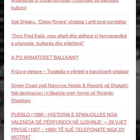
kulturor
Sali Shijaku, “Diego Rivera” shqiptar i artit tonë kombëtar
“Dom Fred Kalaj, mes altarit dhe atdheut si hermeneutikë
e shpresës, kujtesës dhe shërbimit”
A PO ARMATOSET BALLKANI?
Kriza e vlerave – Tragjedia e vërtetë e tranzicionit shqiptar
Green Coast sjell Nammos Hotels & Resorts në Shqipëri:
Një destinacion i ri lifestyle merr formë në Rivierën
Shqiptare
PUEBLO (1966) / HISTORIA E SPANJOLLES NGA
VALENCIA QË PËRFUNDOI NË LUSHNJE — 29 VJET
PRITJE (1937 – 1966) TË NJË TELEFONATE NGA DY
MOTRAT