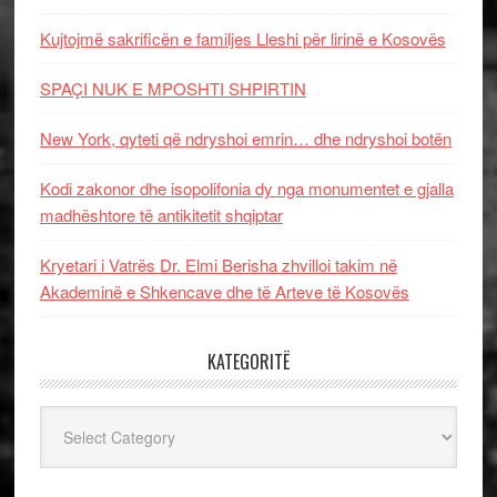
Kujtojmë sakrificën e familjes Lleshi për lirinë e Kosovës
SPAÇI NUK E MPOSHTI SHPIRTIN
New York, qyteti që ndryshoi emrin… dhe ndryshoi botën
Kodi zakonor dhe isopolifonia dy nga monumentet e gjalla
madhështore të antikitetit shqiptar
Kryetari i Vatrës Dr. Elmi Berisha zhvilloi takim në
Akademinë e Shkencave dhe të Arteve të Kosovës
KATEGORITË
Kategoritë