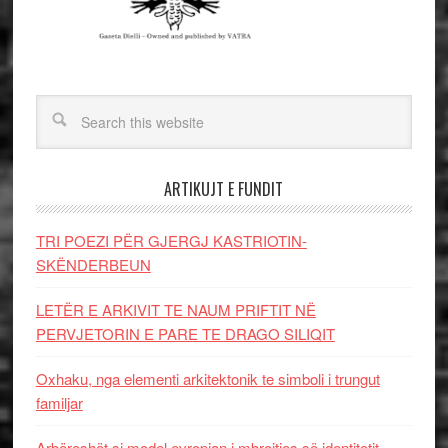
ARTIKUJT E FUNDIT
TRI POEZI PËR GJERGJ KASTRIOTIN-
SKËNDERBEUN
LETËR E ARKIVIT TE NAUM PRIFTIT NË
PERVJETORIN E PARE TE DRAGO SILIQIT
Oxhaku, nga elementi arkitektonik te simboli i trungut
familjar
Arbëreshët si model evropian i mbrojtjes së identitetit