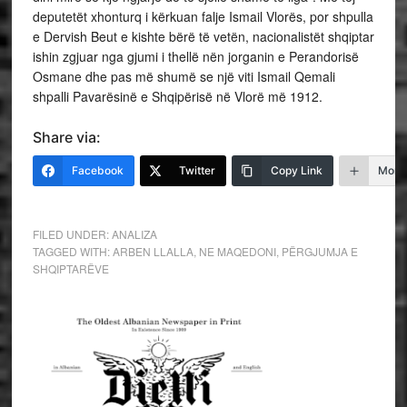
deputetët xhonturq i kërkuan falje Ismail Vlorës, por shpulla
e Dervish Beut e kishte bërë të vetën, nacionalistët shqiptar
ishin zgjuar nga gjumi i thellë nën jorganin e Perandorisë
Osmane dhe pas më shumë se një viti Ismail Qemali
shpalli Pavarësinë e Shqipërisë në Vlorë më 1912.
Share via:
Facebook
Twitter
Copy Link
More
FILED UNDER:
ANALIZA
TAGGED WITH:
ARBEN LLALLA
,
NE MAQEDONI
,
PËRGJUMJA E
SHQIPTARËVE