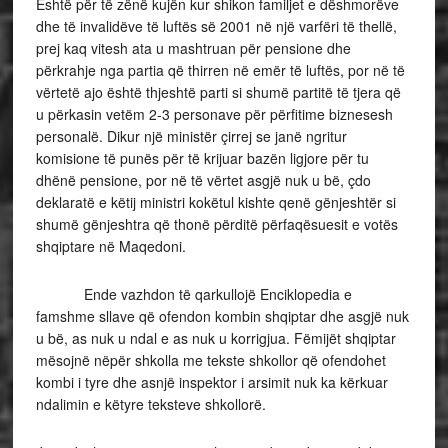
Është për të zënë kujën kur shikon familjet e dëshmorëve
dhe të invalidëve të luftës së 2001 në një varfëri të thellë,
prej kaq vitesh ata u mashtruan për pensione dhe
përkrahje nga partia që thirren në emër të luftës, por në të
vërtetë ajo është thjeshtë parti si shumë partitë të tjera që
u përkasin vetëm 2-3 personave për përfitime biznesesh
personalë. Dikur një ministër çirrej se janë ngritur
komisione të punës për të krijuar bazën ligjore për tu
dhënë pensione, por në të vërtet asgjë nuk u bë, çdo
deklaratë e këtij ministri kokëtul kishte qenë gënjeshtër si
shumë gënjeshtra që thonë përditë përfaqësuesit e votës
shqiptare në Maqedoni.
Ende vazhdon të qarkullojë Enciklopedia e
famshme sllave që ofendon kombin shqiptar dhe asgjë nuk
u bë, as nuk u ndal e as nuk u korrigjua. Fëmijët shqiptar
mësojnë nëpër shkolla me tekste shkollor që ofendohet
kombi i tyre dhe asnjë inspektor i arsimit nuk ka kërkuar
ndalimin e këtyre teksteve shkollorë.