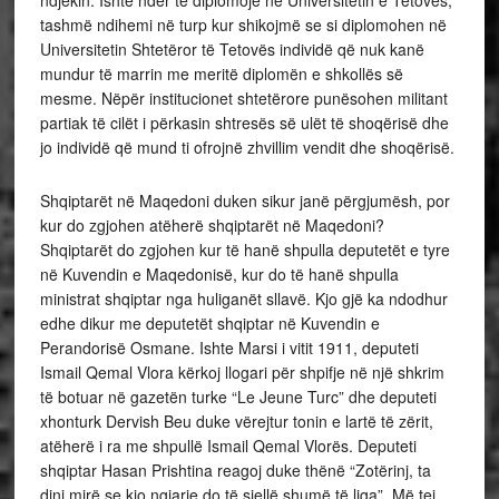
tashmë ndihemi në turp kur shikojmë se si diplomohen në
Universitetin Shtetëror të Tetovës individë që nuk kanë
mundur të marrin me meritë diplomën e shkollës së
mesme. Nëpër institucionet shtetërore punësohen militant
partiak të cilët i përkasin shtresës së ulët të shoqërisë dhe
jo individë që mund ti ofrojnë zhvillim vendit dhe shoqërisë.
Shqiptarët në Maqedoni duken sikur janë përgjumësh, por
kur do zgjohen atëherë shqiptarët në Maqedoni?
Shqiptarët do zgjohen kur të hanë shpulla deputetët e tyre
në Kuvendin e Maqedonisë, kur do të hanë shpulla
ministrat shqiptar nga huliganët sllavë. Kjo gjë ka ndodhur
edhe dikur me deputetët shqiptar në Kuvendin e
Perandorisë Osmane. Ishte Marsi i vitit 1911, deputeti
Ismail Qemal Vlora kërkoj llogari për shpifje në një shkrim
të botuar në gazetën turke “Le Jeune Turc” dhe deputeti
xhonturk Dervish Beu duke vërejtur tonin e lartë të zërit,
atëherë i ra me shpullë Ismail Qemal Vlorës. Deputeti
shqiptar Hasan Prishtina reagoj duke thënë “Zotërinj, ta
dini mirë se kjo ngjarje do të sjellë shumë të liga”. Më tej