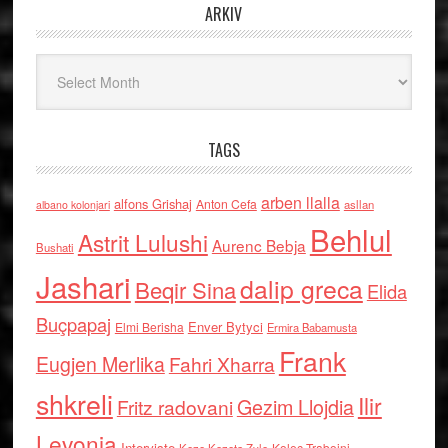
ARKIV
Arkiv
TAGS
arben llalla
alfons Grishaj
Anton Cefa
asllan
albano kolonjari
Behlul
Astrit Lulushi
Aurenc Bebja
Bushati
Jashari
dalip greca
Beqir Sina
Elida
Buçpapaj
Enver Bytyci
Elmi Berisha
Ermira Babamusta
Frank
Eugjen Merlika
Fahri Xharra
shkreli
Ilir
Gezim Llojdia
Fritz radovani
Levonja
Interviste
Kolec Traboini
Keze Kozeta Zylo