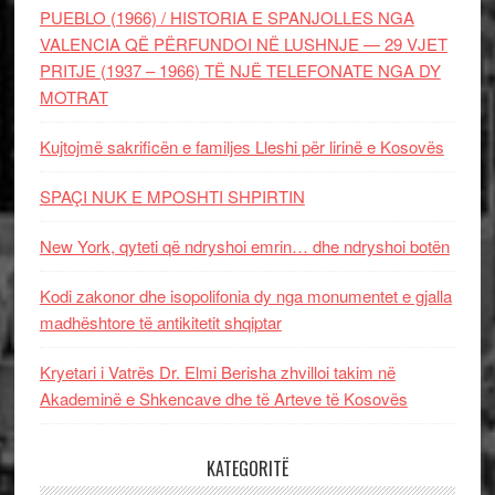
PUEBLO (1966) / HISTORIA E SPANJOLLES NGA
VALENCIA QË PËRFUNDOI NË LUSHNJE — 29 VJET
PRITJE (1937 – 1966) TË NJË TELEFONATE NGA DY
MOTRAT
Kujtojmë sakrificën e familjes Lleshi për lirinë e Kosovës
SPAÇI NUK E MPOSHTI SHPIRTIN
New York, qyteti që ndryshoi emrin… dhe ndryshoi botën
Kodi zakonor dhe isopolifonia dy nga monumentet e gjalla
madhështore të antikitetit shqiptar
Kryetari i Vatrës Dr. Elmi Berisha zhvilloi takim në
Akademinë e Shkencave dhe të Arteve të Kosovës
KATEGORITË