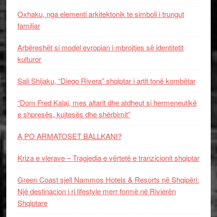
Oxhaku, nga elementi arkitektonik te simboli i trungut
familjar
Arbëreshët si model evropian i mbrojtjes së identitetit
kulturor
Sali Shijaku, “Diego Rivera” shqiptar i artit tonë kombëtar
“Dom Fred Kalaj, mes altarit dhe atdheut si hermeneutikë
e shpresës, kujtesës dhe shërbimit”
A PO ARMATOSET BALLKANI?
Kriza e vlerave – Tragjedia e vërtetë e tranzicionit shqiptar
Green Coast sjell Nammos Hotels & Resorts në Shqipëri:
Një destinacion i ri lifestyle merr formë në Rivierën
Shqiptare