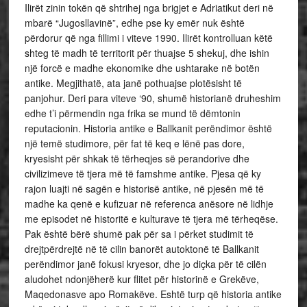
Ilirët zinin tokën që shtrihej nga brigjet e Adriatikut deri në
mbarë “Jugosllavinë”, edhe pse ky emër nuk është
përdorur që nga fillimi i viteve 1990. Ilirët kontrolluan këtë
shteg të madh të territorit për thuajse 5 shekuj, dhe ishin
një forcë e madhe ekonomike dhe ushtarake në botën
antike. Megjithatë, ata janë pothuajse plotësisht të
panjohur. Deri para viteve ‘90, shumë historianë druheshim
edhe t’i përmendin nga frika se mund të dëmtonin
reputacionin. Historia antike e Ballkanit perëndimor është
një temë studimore, për fat të keq e lënë pas dore,
kryesisht për shkak të tërheqjes së perandorive dhe
civilizimeve të tjera më të famshme antike. Pjesa që ky
rajon luajti në sagën e historisë antike, në pjesën më të
madhe ka qenë e kufizuar në referenca anësore në lidhje
me episodet në historitë e kulturave të tjera më tërheqëse.
Pak është bërë shumë pak për sa i përket studimit të
drejtpërdrejtë në të cilin banorët autoktonë të Ballkanit
perëndimor janë fokusi kryesor, dhe jo diçka për të cilën
aludohet ndonjëherë kur flitet për historinë e Grekëve,
Maqedonasve apo Romakëve. Eshtë turp që historia antike