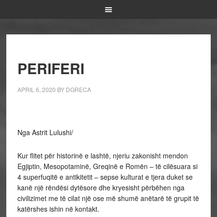
PERIFERI
APRIL 6, 2020
BY
DGRECA
Nga Astrit Lulushi/
Kur flitet për historinë e lashtë, njeriu zakonisht mendon
Egjiptin, Mesopotaminë, Greqinë e Romën – të cilësuara si
4 superfuqitë e antikitetit – sepse kulturat e tjera duket se
kanë një rëndësi dytësore dhe kryesisht përbëhen nga
civilizimet me të cilat një ose më shumë anëtarë të grupit të
katërshes ishin në kontakt.