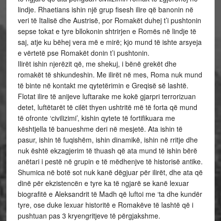
lindje. Rhaetians ishin një grup fisesh ilire që banonin në
veri të Italisë dhe Austrisë, por Romakët duhej t’i pushtonin
sepse tokat e tyre bllokonin shtrirjen e Romës në lindje të
saj, atje ku bëhej vera më e mirë; kjo mund të ishte arsyeja
e vërtetë pse Romakët donin t’i pushtonin.
Ilirët ishin njerëzit që, me shekuj, i bënë grekët dhe
romakët të shkundeshin. Me ilirët në mes, Roma nuk mund
të binte në kontakt me qytetërimin e Greqisë së lashtë.
Flotat ilire të anijeve luftarake me kokë gjarpri terrorizuan
detet, luftëtarët të cilët thyen ushtritë më të forta që mund
të ofronte ‘civilizimi’, kishin qytete të fortifikuara me
kështjella të banueshme deri në mesjetë. Ata ishin të
pasur, ishin të fuqishëm, ishin dinamikë, ishin në rritje dhe
nuk është ekzagjerim të thuash që ata mund të ishin bërë
anëtari i pestë në grupin e të mëdhenjve të historisë antike.
Shumica në botë sot nuk kanë dëgjuar për ilirët, dhe ata që
dinë për ekzistencën e tyre ka të ngjarë se kanë lexuar
biografitë e Aleksandrit të Madh që luftoi me ‘ta dhe kundër
tyre, ose duke lexuar historitë e Romakëve të lashtë që i
pushtuan pas 3 kryengritjeve të përgjakshme.