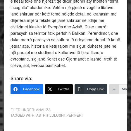
e kësaj toke dhe njerëzit që dikur jetonin aty mbeten “terra
incognita” akademike. Vetëm një pjesë e vogël e librave
janë shkruar për këtë temë në çdo detaj, në krahasim me
dhjetëra mijëra tekste që janë shkruar në lidhje me
civilizimet klasike të Evropës dhe Azisë. Duke marrë
parasysh sa territor fizik përfshin Ballkani Perëndimor, dhe
duke marrë parasysh sa kultura të ndryshme duhet të kenë
jetuar atje, historia e këtij rajoni me siguri duhet të jetë në
një paralel me studimet e kulturave të tjera fisnore
evropiane, siç janë Keltët ose Gjermanët e lashtë, rreth të
cilëve, sot, Evropa bashkohet.
Share via:
Facebook
Twitter
Copy Link
More
FILED UNDER:
ANALIZA
TAGGED WITH:
ASTRIT LULUSHI
,
PERIFERI