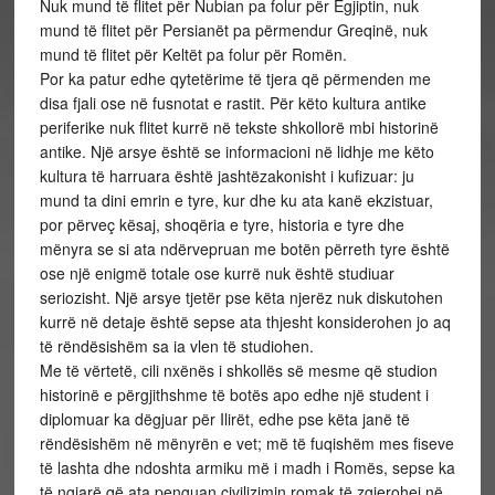
Nuk mund të flitet për Nubian pa folur për Egjiptin, nuk
mund të flitet për Persianët pa përmendur Greqinë, nuk
mund të flitet për Keltët pa folur për Romën.
Por ka patur edhe qytetërime të tjera që përmenden me
disa fjali ose në fusnotat e rastit. Për këto kultura antike
periferike nuk flitet kurrë në tekste shkollorë mbi historinë
antike. Një arsye është se informacioni në lidhje me këto
kultura të harruara është jashtëzakonisht i kufizuar: ju
mund ta dini emrin e tyre, kur dhe ku ata kanë ekzistuar,
por përveç kësaj, shoqëria e tyre, historia e tyre dhe
mënyra se si ata ndërvepruan me botën përreth tyre është
ose një enigmë totale ose kurrë nuk është studiuar
seriozisht. Një arsye tjetër pse këta njerëz nuk diskutohen
kurrë në detaje është sepse ata thjesht konsiderohen jo aq
të rëndësishëm sa ia vlen të studiohen.
Me të vërtetë, cili nxënës i shkollës së mesme që studion
historinë e përgjithshme të botës apo edhe një student i
diplomuar ka dëgjuar për Ilirët, edhe pse këta janë të
rëndësishëm në mënyrën e vet; më të fuqishëm mes fiseve
të lashta dhe ndoshta armiku më i madh i Romës, sepse ka
të ngjarë që ata penguan civilizimin romak të zgjerohej në