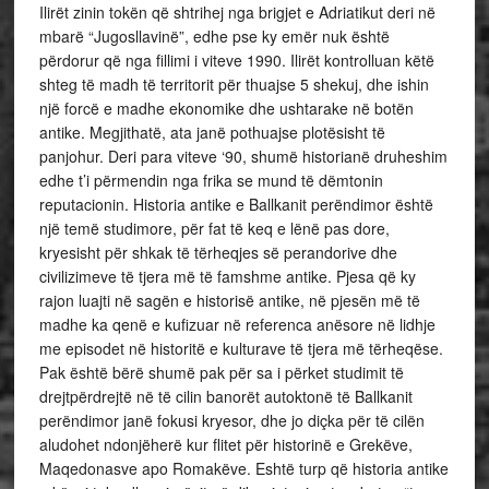
Ilirët zinin tokën që shtrihej nga brigjet e Adriatikut deri në
mbarë “Jugosllavinë”, edhe pse ky emër nuk është
përdorur që nga fillimi i viteve 1990. Ilirët kontrolluan këtë
shteg të madh të territorit për thuajse 5 shekuj, dhe ishin
një forcë e madhe ekonomike dhe ushtarake në botën
antike. Megjithatë, ata janë pothuajse plotësisht të
panjohur. Deri para viteve ‘90, shumë historianë druheshim
edhe t’i përmendin nga frika se mund të dëmtonin
reputacionin. Historia antike e Ballkanit perëndimor është
një temë studimore, për fat të keq e lënë pas dore,
kryesisht për shkak të tërheqjes së perandorive dhe
civilizimeve të tjera më të famshme antike. Pjesa që ky
rajon luajti në sagën e historisë antike, në pjesën më të
madhe ka qenë e kufizuar në referenca anësore në lidhje
me episodet në historitë e kulturave të tjera më tërheqëse.
Pak është bërë shumë pak për sa i përket studimit të
drejtpërdrejtë në të cilin banorët autoktonë të Ballkanit
perëndimor janë fokusi kryesor, dhe jo diçka për të cilën
aludohet ndonjëherë kur flitet për historinë e Grekëve,
Maqedonasve apo Romakëve. Eshtë turp që historia antike