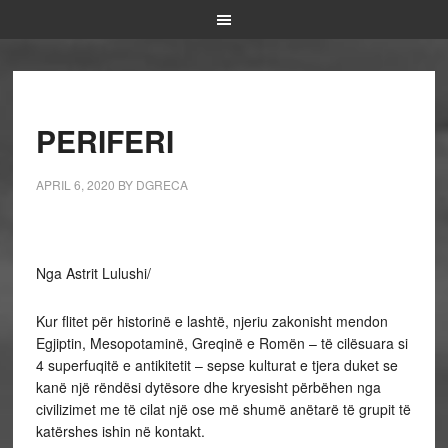
PERIFERI
APRIL 6, 2020
BY
DGRECA
Nga Astrit Lulushi/
Kur flitet për historinë e lashtë, njeriu zakonisht mendon
Egjiptin, Mesopotaminë, Greqinë e Romën – të cilësuara si
4 superfuqitë e antikitetit – sepse kulturat e tjera duket se
kanë një rëndësi dytësore dhe kryesisht përbëhen nga
civilizimet me të cilat një ose më shumë anëtarë të grupit të
katërshes ishin në kontakt.