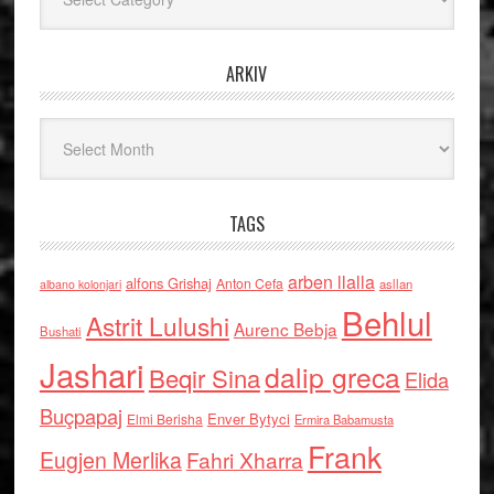
ARKIV
Arkiv
TAGS
arben llalla
alfons Grishaj
Anton Cefa
asllan
albano kolonjari
Behlul
Astrit Lulushi
Aurenc Bebja
Bushati
Jashari
dalip greca
Beqir Sina
Elida
Buçpapaj
Enver Bytyci
Elmi Berisha
Ermira Babamusta
Frank
Eugjen Merlika
Fahri Xharra