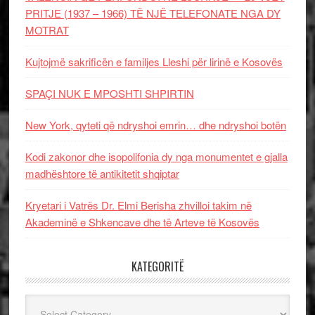
PRITJE (1937 – 1966) TË NJË TELEFONATE NGA DY
MOTRAT
Kujtojmë sakrificën e familjes Lleshi për lirinë e Kosovës
SPAÇI NUK E MPOSHTI SHPIRTIN
New York, qyteti që ndryshoi emrin… dhe ndryshoi botën
Kodi zakonor dhe isopolifonia dy nga monumentet e gjalla
madhështore të antikitetit shqiptar
Kryetari i Vatrës Dr. Elmi Berisha zhvilloi takim në
Akademinë e Shkencave dhe të Arteve të Kosovës
KATEGORITË
Kategoritë