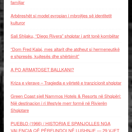
familjar
Arbëreshët si model evropian i mbrojtjes së identitetit
kulturor
Sali Shijaku, “Diego Rivera” shqiptar i artit tonë kombëtar
“Dom Fred Kalaj, mes altarit dhe atdheut si hermeneutikë
e shpresës, kujtesës dhe shërbimit”
A PO ARMATOSET BALLKANI?
Kriza e vlerave – Tragjedia e vërtetë e tranzicionit shqiptar
Green Coast sjell Nammos Hotels & Resorts në Shqipëri:
Një destinacion i ri lifestyle merr formë në Rivierën
Shqiptare
PUEBLO (1966) / HISTORIA E SPANJOLLES NGA
VALENCIA QË PËRFUNDOI NË LUSHNJE — 29 VJET