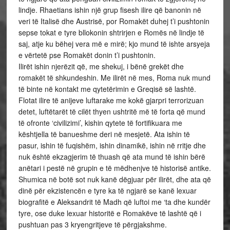
lindje. Rhaetians ishin një grup fisesh ilire që banonin në
veri të Italisë dhe Austrisë, por Romakët duhej t’i pushtonin
sepse tokat e tyre bllokonin shtrirjen e Romës në lindje të
saj, atje ku bëhej vera më e mirë; kjo mund të ishte arsyeja
e vërtetë pse Romakët donin t’i pushtonin.
Ilirët ishin njerëzit që, me shekuj, i bënë grekët dhe
romakët të shkundeshin. Me ilirët në mes, Roma nuk mund
të binte në kontakt me qytetërimin e Greqisë së lashtë.
Flotat ilire të anijeve luftarake me kokë gjarpri terrorizuan
detet, luftëtarët të cilët thyen ushtritë më të forta që mund
të ofronte ‘civilizimi’, kishin qytete të fortifikuara me
kështjella të banueshme deri në mesjetë. Ata ishin të
pasur, ishin të fuqishëm, ishin dinamikë, ishin në rritje dhe
nuk është ekzagjerim të thuash që ata mund të ishin bërë
anëtari i pestë në grupin e të mëdhenjve të historisë antike.
Shumica në botë sot nuk kanë dëgjuar për ilirët, dhe ata që
dinë për ekzistencën e tyre ka të ngjarë se kanë lexuar
biografitë e Aleksandrit të Madh që luftoi me ‘ta dhe kundër
tyre, ose duke lexuar historitë e Romakëve të lashtë që i
pushtuan pas 3 kryengritjeve të përgjakshme.