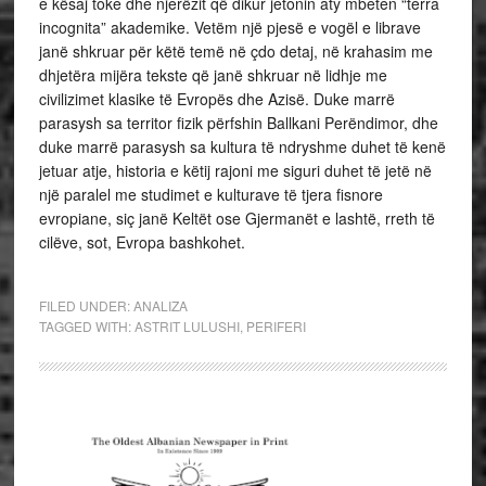
e kësaj toke dhe njerëzit që dikur jetonin aty mbeten “terra
incognita” akademike. Vetëm një pjesë e vogël e librave
janë shkruar për këtë temë në çdo detaj, në krahasim me
dhjetëra mijëra tekste që janë shkruar në lidhje me
civilizimet klasike të Evropës dhe Azisë. Duke marrë
parasysh sa territor fizik përfshin Ballkani Perëndimor, dhe
duke marrë parasysh sa kultura të ndryshme duhet të kenë
jetuar atje, historia e këtij rajoni me siguri duhet të jetë në
një paralel me studimet e kulturave të tjera fisnore
evropiane, siç janë Keltët ose Gjermanët e lashtë, rreth të
cilëve, sot, Evropa bashkohet.
FILED UNDER:
ANALIZA
TAGGED WITH:
ASTRIT LULUSHI
,
PERIFERI