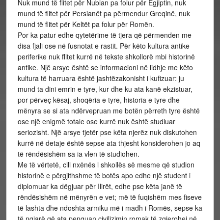
Nuk mund të flitet për Nubian pa folur për Egjiptin, nuk
mund të flitet për Persianët pa përmendur Greqinë, nuk
mund të flitet për Keltët pa folur për Romën.
Por ka patur edhe qytetërime të tjera që përmenden me
disa fjali ose në fusnotat e rastit. Për këto kultura antike
periferike nuk flitet kurrë në tekste shkollorë mbi historinë
antike. Një arsye është se informacioni në lidhje me këto
kultura të harruara është jashtëzakonisht i kufizuar: ju
mund ta dini emrin e tyre, kur dhe ku ata kanë ekzistuar,
por përveç kësaj, shoqëria e tyre, historia e tyre dhe
mënyra se si ata ndërvepruan me botën përreth tyre është
ose një enigmë totale ose kurrë nuk është studiuar
seriozisht. Një arsye tjetër pse këta njerëz nuk diskutohen
kurrë në detaje është sepse ata thjesht konsiderohen jo aq
të rëndësishëm sa ia vlen të studiohen.
Me të vërtetë, cili nxënës i shkollës së mesme që studion
historinë e përgjithshme të botës apo edhe një student i
diplomuar ka dëgjuar për Ilirët, edhe pse këta janë të
rëndësishëm në mënyrën e vet; më të fuqishëm mes fiseve
të lashta dhe ndoshta armiku më i madh i Romës, sepse ka
të ngjarë që ata penguan civilizimin romak të zgjerohej në