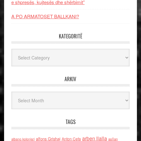
e shpresës, kujtesës dhe shërbimit”
A PO ARMATOSET BALLKANI?
KATEGORITË
Kategoritë
ARKIV
Arkiv
TAGS
arben llalla
alfons Grishaj
Anton Cefa
asllan
albano kolonjari