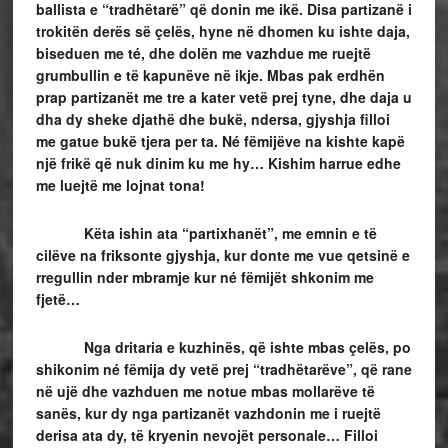
ballista e “tradhëtarë” që donin me ikë. Disa partizanë i
trokitën derës së çelës, hyne në dhomen ku ishte daja,
biseduen me té, dhe dolën me vazhdue me ruejtë
grumbullin e të kapunëve në ikje. Mbas pak erdhën
prap partizanët me tre a kater vetë prej tyne, dhe daja u
dha dy sheke djathë dhe bukë, ndersa, gjyshja filloi
me gatue bukë tjera per ta. Né fëmijëve na kishte kapë
një frikë që nuk dinim ku me hy… Kishim harrue edhe
me luejtë me lojnat tona!
Këta ishin ata “partixhanët”, me emnin e të
cilëve na friksonte gjyshja, kur donte me vue qetsinë e
rregullin nder mbramje kur né fëmijët shkonim me
fjetë…
Nga dritaria e kuzhinës, që ishte mbas çelës, po
shikonim né fëmija dy vetë prej “tradhëtarëve”, që rane
në ujë dhe vazhduen me notue mbas mollarëve të
sanës, kur dy nga partizanët vazhdonin me i ruejtë
derisa ata dy, të kryenin nevojët personale… Filloi