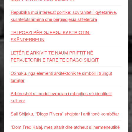
Republika mbi interesat politike: sovraniteti i qytetarëve,
kushtetutshmëria dhe përgjegjësia shtetërore
TRI POEZI PËR GJERGJ KASTRIOTIN-
SKËNDERBEUN
LETËR E ARKIVIT TE NAUM PRIFTIT NË
PERVJETORIN E PARE TE DRAGO SILIQIT
Oxhaku, nga elementi arkitektonik te simboli i trungut
familjar
Arbëreshët si model evropian i mbrojtjes së identitetit
kulturor
Sali Shijaku, “Diego Rivera” shqiptar i artit tonë kombëtar
“Dom Fred Kalaj, mes altarit dhe atdheut si hermeneutikë