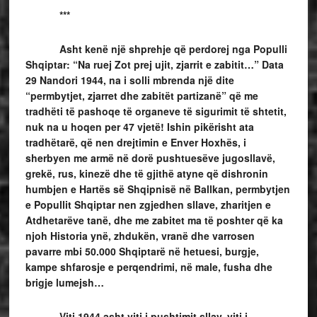
***
Asht kenë një shprehje që perdorej nga Populli
Shqiptar: “Na ruej Zot prej ujit, zjarrit e zabitit…” Data
29 Nandori 1944, na i solli mbrenda një dite
“permbytjet, zjarret dhe zabitët partizanë” që me
tradhëti të pashoqe të organeve të sigurimit të shtetit,
nuk na u hoqen per 47 vjetë! Ishin pikërisht ata
tradhëtarë, që nen drejtimin e Enver Hoxhës, i
sherbyen me armë në dorë pushtuesëve jugosllavë,
grekë, rus, kinezë dhe të gjithë atyne që dishronin
humbjen e Hartës së Shqipnisë në Ballkan, permbytjen
e Popullit Shqiptar nen zgjedhen sllave, zharitjen e
Atdhetarëve tanë, dhe me zabitet ma të poshter që ka
njoh Historia ynë, zhdukën, vranë dhe varrosen
pavarre mbi 50.000 Shqiptarë në hetuesi, burgje,
kampe shfarosje e perqendrimi, në male, fusha dhe
brigje lumejsh…
Viti 1944 asht viti i pushtimit sllav, viti i