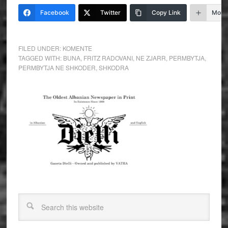
Facebook
Twitter
Copy Link
More
FILED UNDER:
KOMENTE
TAGGED WITH:
BUNA
,
FRITZ RADOVANI
,
NE ZJARR
,
PERMBYTJA
,
PERMBYTJA NE SHKODER
,
SHKODRA