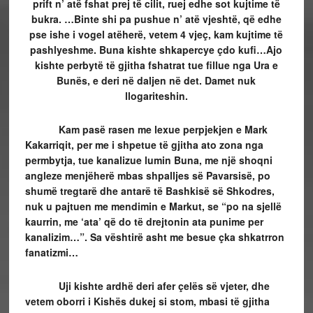
prift n’ atë fshat prej të cilit, ruej edhe sot kujtime të
bukra. …Binte shi pa pushue n’ atë vjeshtë, që edhe
pse ishe i vogel atëherë, vetem 4 vjeç, kam kujtime të
pashlyeshme. Buna kishte shkapercye çdo kufi…Ajo
kishte perbytë të gjitha fshatrat tue fillue nga Ura e
Bunës, e deri në daljen në det. Damet nuk
llogariteshin.
Kam pasë rasen me lexue perpjekjen e Mark
Kakarriqit, per me i shpetue të gjitha ato zona nga
permbytja, tue kanalizue lumin Buna, me një shoqni
angleze menjëherë mbas shpalljes së Pavarsisë, po
shumë tregtarë dhe antarë të Bashkisë së Shkodres,
nuk u pajtuen me mendimin e Markut, se “po na sjellë
kaurrin, me ‘ata’ që do të drejtonin ata punime per
kanalizim…”. Sa vështirë asht me besue çka shkatrron
fanatizmi…
Uji kishte ardhë deri afer çelës së vjeter, dhe
vetem oborri i Kishës dukej si stom, mbasi të gjitha