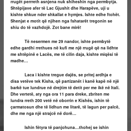
rrugët perrreth asnjena nuk shiheshin nga permbytja.
Shtëpijave afer të Lac Gjushit dhe Harapëve, uji u
kishte shkue nder shkallat e hymjes. Ishte edhe ftohët.
Shenjat e motit që njihen nga fshatarët tregonin se
shiu do të vazhdojë. Zot bane mirë!
Të nesermen me 29 nandor, ishte permbytë
edhe gardhi rrethues në kufi me një rrugë që na lidhte
me shtëpinë e Lacës, me të cilin daja, kishte miqësi të
madhe…
Laca i kishte tregue dajës, se pritej ardhja e
disa vetëve tek Kisha, që partizanët i kanë kapë në një
barkë tue lundrue në drejtim të detit per me ikë në Itali.
Dhe vertetë, aty nga ora 11 para dreke, zbriten me
lundra rreth 200 vetë në oborrin e Kishës, ishin të
çarmatosun dhe të lidhun me litarë, të lagun per palcë,
dhe me nga një strajcë në dorë…
Ishin fëtyra të panjohuna…thohej se ishin