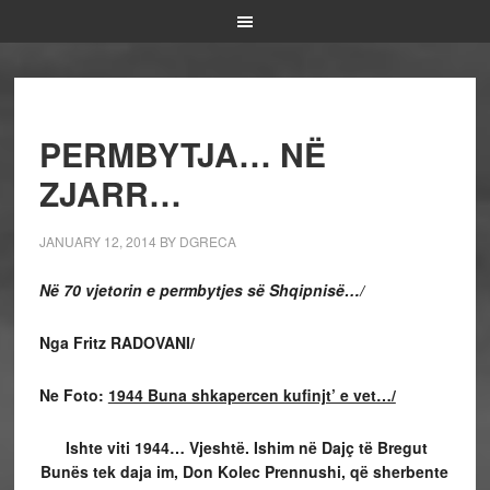
PERMBYTJA… NË
ZJARR…
JANUARY 12, 2014
BY
DGRECA
Në 70 vjetorin e permbytjes së Shqipnisë…/
Nga Fritz RADOVANI/
Ne Foto:
1944 Buna shkapercen kufinjt’ e vet…/
Ishte viti 1944… Vjeshtë. Ishim në Dajç të Bregut
Bunës tek daja im, Don Kolec Prennushi, që sherbente