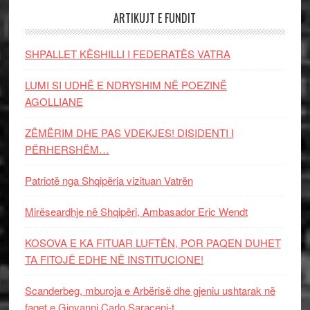
ARTIKUJT E FUNDIT
SHPALLET KËSHILLI I FEDERATËS VATRA
LUMI SI UDHË E NDRYSHIM NË POEZINË
AGOLLIANE
ZËMËRIM DHE PAS VDEKJES! DISIDENTI I
PËRHERSHËM…
Patriotë nga Shqipëria vizituan Vatrën
Mirëseardhje në Shqipëri, Ambasador Eric Wendt
KOSOVA E KA FITUAR LUFTËN, POR PAQEN DUHET
TA FITOJË EDHE NË INSTITUCIONE!
Scanderbeg, mburoja e Arbërisë dhe gjeniu ushtarak në
faqet e Giovanni Carlo Saraceni-t