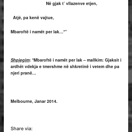
Në gjak t’ vllazenve etjen,
Atjé, pa kenë vajtue,
Mbaroftë i namët per lak…*”
Shpjegim
: *Mbaroftë i namët per lak – mallkim: Gjaksit i
ardhët vdekja e tmershme në shkretinë i vetem dhe pa
njeri pranë…
Melbourne, Janar 2014.
Share via: