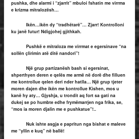
pushka, dhe alarmi i “zjarrit” mbuloi fshatin me virrma
e krizma mitralozësh…
Ikën…ikën dy “tradhëtarë”… Zjarr! Kontrolloni
ku janë futur! Ndigjohej gjithkah.
Pushkë e mitraloza me virrmat e egersinave “na
sollën çlirimin atë ditë nandori”!
Një grup partizanësh bash si egersinat,
shperthyen deren e qelës me armë në dorë dhe filluen
me kontrollue qelen deri nder hatlla… Një grup tjeter
moren dajen dhe ikën me kontrollue Kishen, mos u
kanë hy aty… Gjyshja, u trondit aq fort sa gati na
dukej se po humbte edhe frymëmarrjen nga frika, se,
“mos ia moren djalin me e pushkatue”!..
Nuk ishte asgja e papritun nga bishat e maleve
me “yllin e kuq” në ballë!