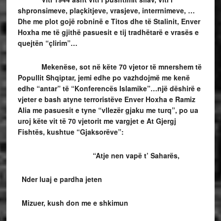
shpronsimeve, plaçkitjeve, vrasjeve, interrnimeve, …
Dhe me plot gojë robninë e Titos dhe të Stalinit, Enver
Hoxha me të gjithë pasuesit e tij tradhëtarë e vrasës e
quejtën “çlirim”…
Mekenëse, sot në këte 70 vjetor të mnershem të
Popullit Shqiptar, jemi edhe po vazhdojmë me kenë
edhe “antar” të “Konferencës Islamike”…një dëshirë e
vjeter e bash atyne terroristëve Enver Hoxha e Ramiz
Alia me pasuesit e tyne “vllezër gjaku me turq”, po ua
uroj këte vit të 70 vjetorit me vargjet e At Gjergj
Fishtës, kushtue “Gjaksorëve”:
“
Atje nen vapë t’ Saharës,
Nder luaj e pardha jeten
Mizuer, kush don me e shkimun