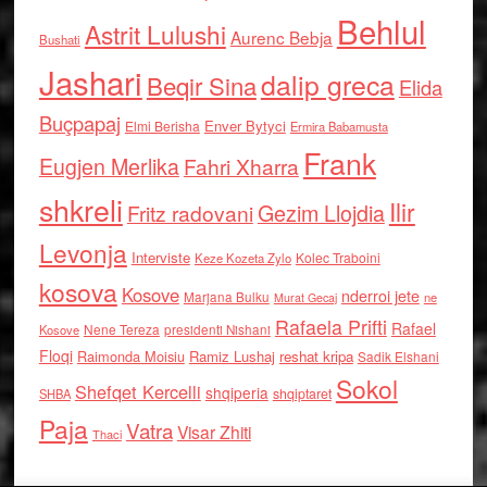
Behlul
Astrit Lulushi
Aurenc Bebja
Bushati
Jashari
dalip greca
Beqir Sina
Elida
Buçpapaj
Enver Bytyci
Elmi Berisha
Ermira Babamusta
Frank
Eugjen Merlika
Fahri Xharra
shkreli
Ilir
Gezim Llojdia
Fritz radovani
Levonja
Interviste
Kolec Traboini
Keze Kozeta Zylo
kosova
Kosove
nderroi jete
Marjana Bulku
ne
Murat Gecaj
Rafaela Prifti
Rafael
Nene Tereza
Kosove
presidenti Nishani
Floqi
Raimonda Moisiu
Ramiz Lushaj
reshat kripa
Sadik Elshani
Sokol
Shefqet Kercelli
shqiperia
shqiptaret
SHBA
Paja
Vatra
Visar Zhiti
Thaci