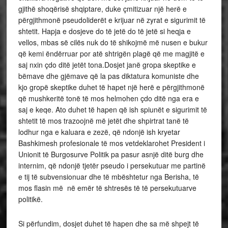
gjithë shoqërisë shqiptare, duke çmitizuar një herë e
përgjithmonë pseudoliderët e krijuar në zyrat e sigurimit të
shtetit. Hapja e dosjeve do të jetë do të jetë si heqja e
vellos, mbas së cilës nuk do të shikojmë më nusen e bukur
që kemi ëndërruar por atë shtrigën plagë që me magjitë e
saj nxin çdo ditë jetët tona.Dosjet janë gropa skeptike e
bëmave dhe gjëmave që la pas diktatura komuniste dhe
kjo gropë skeptike duhet të hapet një herë e përgjithmonë
që mushkeritë tonë të mos helmohen çdo ditë nga era e
saj e keqe. Ato duhet të hapen që ish spiunët e sigurimit të
shtetit të mos trazoojnë më jetët dhe shpirtrat tanë të
lodhur nga e kaluara e zezë, që ndonjë ish kryetar
Bashkimesh profesionale të mos vetdeklarohet President i
Unionit të Burgosurve Politik pa pasur asnjë ditë burg dhe
internim, që ndonjë tjetër pseudo i persekutuar me partinë
e tij të subvensionuar dhe të mbështetur nga Berisha, të
mos flasin më në emër të shtresës të të persekutuarve
politikë.
Si përfundim, dosjet duhet të hapen dhe sa më shpejt të