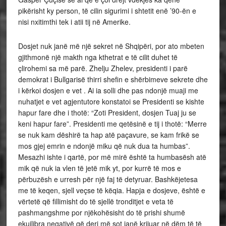
pikërisht ky person, të cilin sigurimi i shtetit enë ’90-ën e
nisi nxitimthi tek i atii tij në Amerike.
Dosjet nuk janë më një sekret në Shqipëri, por ato mbeten
gjithmonë një makth nga kthetrat e të cilit duhet të
çlirohemi sa më parë. Zhelju Zhelev, presidenti i parë
demokrat i Bullgarisë thirri shefin e shërbimeve sekrete dhe
i kërkoi dosjen e vet . Ai ia solli dhe pas ndonjë muaji me
nuhatjet e vet agjentutore konstatoi se Presidenti se kishte
hapur fare dhe i thotë: “Zoti President, dosjen Tuaj ju se
keni hapur fare”. Presidenti me qetësinë e tij i thotë: “Merre
se nuk kam dëshirë ta hap atë paçavure, se kam frikë se
mos gjej emrin e ndonjë miku që nuk dua ta humbas”.
Mesazhi ishte i qartë, por më mirë është ta humbasësh atë
mik që nuk ia vlen të jetë mik yt, por kurrë të mos e
përbuzësh e urresh për një faj të detyruar. Bashkëjetesa
me të keqen, sjell veçse të këqia. Hapja e dosjeve, është e
vërtetë që fillimisht do të sjellë tronditjet e veta të
pashmangshme por njëkohësisht do të prishi shumë
ekuilibra negativë që deri më sot janë krijuar në dëm të të