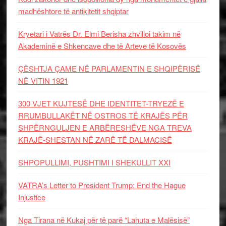
madhështore të antikitetit shqiptar
Kryetari i Vatrës Dr. Elmi Berisha zhvilloi takim në
Akademinë e Shkencave dhe të Arteve të Kosovës
ÇËSHTJA ÇAME NË PARLAMENTIN E SHQIPËRISË
NË VITIN 1921
300 VJET KUJTESË DHE IDENTITET-TRYEZË E
RRUMBULLAKËT NË OSTROS TË KRAJËS PËR
SHPËRNGULJEN E ARBËRESHËVE NGA TREVA
KRAJË-SHESTAN NË ZARË TË DALMACISË
SHPOPULLIMI, PUSHTIMI I SHEKULLIT XXI
VATRA’s Letter to President Trump: End the Hague
Injustice
Nga Tirana në Kukaj për të parë “Lahuta e Malësisë”