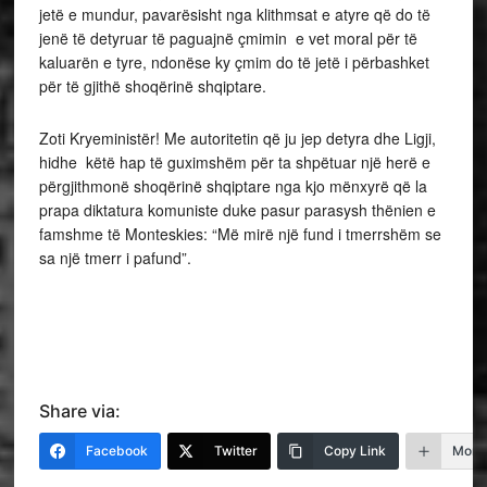
jetë e mundur, pavarësisht nga klithmsat e atyre që do të
jenë të detyruar të paguajnë çmimin e vet moral për të
kaluarën e tyre, ndonëse ky çmim do të jetë i përbashket
për të gjithë shoqërinë shqiptare.
Zoti Kryeministër! Me autoritetin që ju jep detyra dhe Ligji,
hidhe këtë hap të guximshëm për ta shpëtuar një herë e
përgjithmonë shoqërinë shqiptare nga kjo mënxyrë që la
prapa diktatura komuniste duke pasur parasysh thënien e
famshme të Monteskies: “Më mirë një fund i tmerrshëm se
sa një tmerr i pafund”.
Share via:
Facebook
Twitter
Copy Link
More