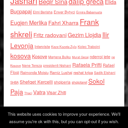
Jashari
dalip greca
Beqir Sina
Elida
Buçpapaj
Enver Bytyci
Elmi Berisha
Ermira Babamusta
Frank
Eugjen Merlika
Fahri Xharra
shkreli
Ilir
Gezim Llojdia
Fritz radovani
Levonja
Interviste
Kolec Traboini
Keze Kozeta Zylo
kosova
Kosove
nderroi jete
Marjana Bulku
ne
Murat Gecaj
Rafaela Prifti
Rafael
Nene Tereza
Kosove
presidenti Nishani
Floqi
Raimonda Moisiu
Ramiz Lushaj
reshat kripa
Sadik Elshani
Sokol
Shefqet Kercelli
shqiperia
shqiptaret
SHBA
Paja
Vatra
Visar Zhiti
Thaci
This website uses cookies to improve your experience. We'll
assume you're ok with this, but you can opt-out if you wish.