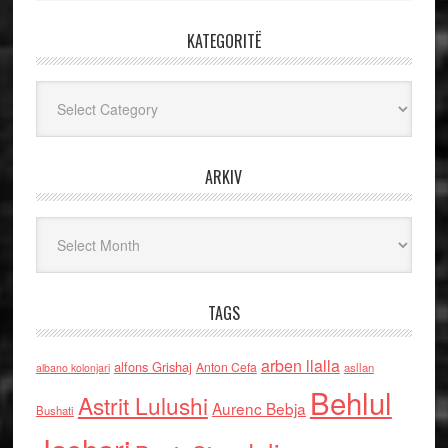
KATEGORITË
Kategoritë
ARKIV
Arkiv
TAGS
arben llalla
alfons Grishaj
Anton Cefa
asllan
albano kolonjari
Behlul
Astrit Lulushi
Aurenc Bebja
Bushati