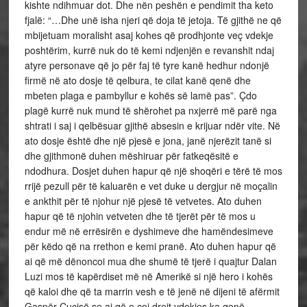
kishte ndihmuar dot. Dhe nën peshën e pendimit tha keto
fjalë: “…Dhe unë isha njeri që doja të jetoja. Të gjithë ne që
mbijetuam moralisht asaj kohes që prodhjonte veç vdekje
poshtërim, kurrë nuk do të kemi ndjenjën e revanshit ndaj
atyre personave që jo për faj të tyre kanë hedhur ndonjë
firmë në ato dosje të qelbura, te cilat kanë qenë dhe
mbeten plaga e pambyllur e kohës së lamë pas”. Çdo
plagë kurrë nuk mund të shërohet pa nxjerrë më parë nga
shtrati i saj i qelbësuar gjithë absesin e krijuar ndër vite. Në
ato dosje është dhe një pjesë e jona, janë njerëzit tanë si
dhe gjithmonë duhen mëshiruar për fatkeqësitë e
ndodhura. Dosjet duhen hapur që një shoqëri e tërë të mos
rrijë pezull për të kaluarën e vet duke u dergjur në moçalin
e ankthit për të njohur një pjesë të vetvetes. Ato duhen
hapur që të njohin vetveten dhe të tjerët për të mos u
endur më në errësirën e dyshimeve dhe hamëndesimeve
për këdo që na rrethon e kemi pranë. Ato duhen hapur që
ai që më dënoncoi mua dhe shumë të tjerë i quajtur Dalan
Luzi mos të kapërdiset më në Amerikë si një hero i kohës
që kaloi dhe që ta marrin vesh e të jenë në dijeni të afërmit
Gaspër Çuçisë se ai që e çoi drejt vdekjes ka qenë