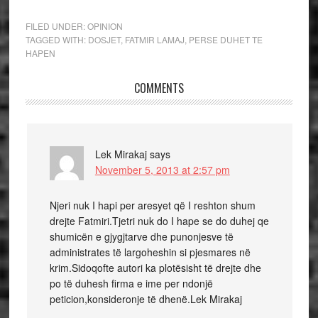
FILED UNDER:
OPINION
TAGGED WITH:
DOSJET
,
FATMIR LAMAJ
,
PERSE DUHET TE
HAPEN
COMMENTS
Lek Mirakaj
says
November 5, 2013 at 2:57 pm
Njeri nuk I hapi per aresyet që I reshton shum
drejte Fatmiri.Tjetri nuk do I hape se do duhej qe
shumicën e gjygjtarve dhe punonjesve të
administrates të largoheshin si pjesmares në
krim.Sidoqofte autori ka plotësisht të drejte dhe
po të duhesh firma e ime per ndonjë
peticion,konsideronje të dhenë.Lek Mirakaj