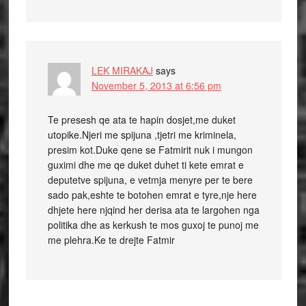
LEK MIRAKAJ
says
November 5, 2013 at 6:56 pm
Te presesh qe ata te hapin dosjet,me duket
utopike.Njeri me spijuna ,tjetri me kriminela,
presim kot.Duke qene se Fatmirit nuk i mungon
guximi dhe me qe duket duhet ti kete emrat e
deputetve spijuna, e vetmja menyre per te bere
sado pak,eshte te botohen emrat e tyre,nje here
dhjete here njqind her derisa ata te largohen nga
politika dhe as kerkush te mos guxoj te punoj me
me plehra.Ke te drejte Fatmir