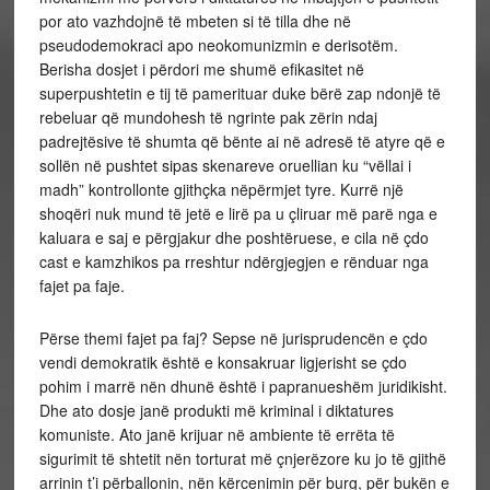
por ato vazhdojnë të mbeten si të tilla dhe në
pseudodemokraci apo neokomunizmin e derisotëm.
Berisha dosjet i përdori me shumë efikasitet në
superpushtetin e tij të pamerituar duke bërë zap ndonjë të
rebeluar që mundohesh të ngrinte pak zërin ndaj
padrejtësive të shumta që bënte ai në adresë të atyre që e
sollën në pushtet sipas skenareve oruellian ku “vëllai i
madh” kontrollonte gjithçka nëpërmjet tyre. Kurrë një
shoqëri nuk mund të jetë e lirë pa u çliruar më parë nga e
kaluara e saj e përgjakur dhe poshtëruese, e cila në çdo
cast e kamzhikos pa rreshtur ndërgjegjen e rënduar nga
fajet pa faje.
Përse themi fajet pa faj? Sepse në jurisprudencën e çdo
vendi demokratik është e konsakruar ligjerisht se çdo
pohim i marrë nën dhunë është i papranueshëm juridikisht.
Dhe ato dosje janë produkti më kriminal i diktatures
komuniste. Ato janë krijuar në ambiente të errëta të
sigurimit të shtetit nën torturat më çnjerëzore ku jo të gjithë
arrinin t’i përballonin, nën kërcenimin për burg, për bukën e