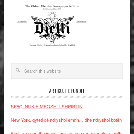
ARTIKUJT E FUNDIT
SPAÇI NUK E MPOSHTI SHPIRTIN
New York, qyteti që ndryshoi emrin… dhe ndryshoi botën
Kodi zakonor dhe isopolifonia dy nga monumentet e gjalla