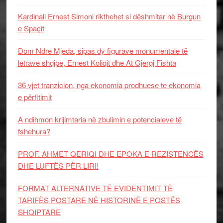
Kardinali Ernest Simoni rikthehet si dëshmitar në Burgun
e Spaçit
Dom Ndre Mjeda, sipas dy figurave monumentale të
letrave shqipe, Ernest Koliqit dhe At Gjergj Fishta
36 vjet tranzicion, nga ekonomia prodhuese te ekonomia
e përfitimit
A ndihmon krijimtaria në zbulimin e potencialeve të
fshehura?
PROF. AHMET QERIQI DHE EPOKA E REZISTENCЁS
DHE LUFTЁS PЁR LIRI!
FORMAT ALTERNATIVE TË EVIDENTIMIT TË
TARIFËS POSTARE NË HISTORINË E POSTËS
SHQIPTARE