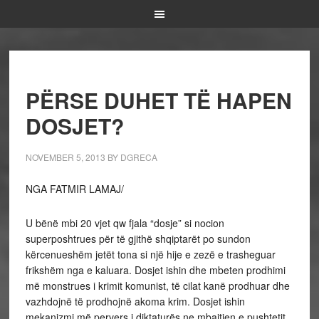
PËRSE DUHET TË HAPEN
DOSJET?
NOVEMBER 5, 2013
BY
DGRECA
NGA FATMIR LAMAJ/
U bënë mbi 20 vjet qw fjala “dosje” si nocion
superposhtrues për të gjithë shqiptarët po sundon
kërcenueshëm jetët tona si një hije e zezë e trasheguar
frikshëm nga e kaluara. Dosjet ishin dhe mbeten prodhimi
më monstrues i krimit komunist, të cilat kanë prodhuar dhe
vazhdojnë të prodhojnë akoma krim. Dosjet ishin
mekanizmi më pervers i diktaturës ne mbajtjen e pushtetit