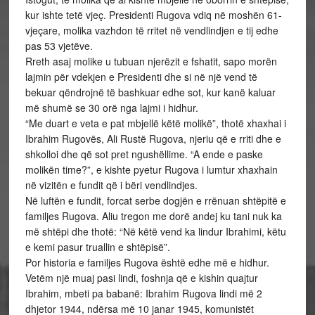
kur ishte tetë vjeç. Presidenti Rugova vdiq në moshën 61-
vjeçare, molika vazhdon të rritet në vendlindjen e tij edhe
pas 53 vjetëve.
Rreth asaj molike u tubuan njerëzit e fshatit, sapo morën
lajmin për vdekjen e Presidenti dhe si në një vend të
bekuar qëndrojnë të bashkuar edhe sot, kur kanë kaluar
më shumë se 30 orë nga lajmi i hidhur.
“Me duart e veta e pat mbjellë këtë molikë”, thotë xhaxhai i
Ibrahim Rugovës, Ali Rustë Rugova, njeriu që e rriti dhe e
shkolloi dhe që sot pret ngushëllime. “A ende e paske
molikën time?”, e kishte pyetur Rugova i lumtur xhaxhain
në vizitën e fundit që i bëri vendlindjes.
Në luftën e fundit, forcat serbe dogjën e rrënuan shtëpitë e
familjes Rugova. Aliu tregon me dorë andej ku tani nuk ka
më shtëpi dhe thotë: “Në këtë vend ka lindur Ibrahimi, këtu
e kemi pasur truallin e shtëpisë”.
Por historia e familjes Rugova është edhe më e hidhur.
Vetëm një muaj pasi lindi, foshnja që e kishin quajtur
Ibrahim, mbeti pa babanë: Ibrahim Rugova lindi më 2
dhjetor 1944, ndërsa më 10 janar 1945, komunistët