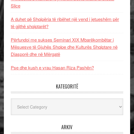
Slice
A duhet që Shqipëria të ribëhet një vend i jetueshëm për
të gjithë shqiptarët?
Përfundoi me sukses Seminari XIX Mbarëkombëtar i
Mësuesve të Gjuhës Shqipe dhe Kulturës Shqiptare në
Diasporë dhe në Mërgatë
Pse dhe kush e vrau Hasan Riza Pashën?
KATEGORITË
Kategoritë
ARKIV