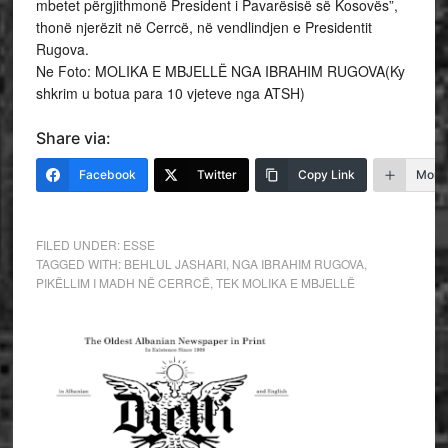
mbetet përgjithmonë President i Pavarësisë së Kosovës”,
thonë njerëzit në Cerrcë, në vendlindjen e Presidentit
Rugova.
Ne Foto: MOLIKA E MBJELLË NGA IBRAHIM RUGOVA(Ky
shkrim u botua para 10 vjeteve nga ATSH)
Share via:
Facebook
Twitter
Copy Link
More
FILED UNDER:
ESSE
TAGGED WITH:
BEHLUL JASHARI
,
NGA IBRAHIM RUGOVA
,
PIKËLLIM I MADH NË CERRCË
,
TEK MOLIKA E MBJELLË