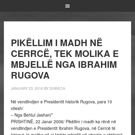
PIKËLLIM I MADH NË
CERRCË, TEK MOLIKA E
MBJELLË NGA IBRAHIM
RUGOVA
JANUARY 23, 2016
BY
DGRECA
Në vendlindjen e Presidentit historik Rugova, para 10
vitesh/
– Nga Behlul Jashari/*
PRISHTINË, 22 Janar 2006/ Pikëllim i madh ka rënë në
vendlindjen e Presidentit Ibrahim Rugova, në Cerrcë të
Istogut, te molika që ai kishte mbjellë në oborrin e shtëpisë,