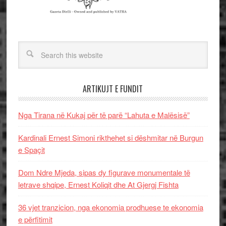
ARTIKUJT E FUNDIT
Nga Tirana në Kukaj për të parë “Lahuta e Malësisë”
Kardinali Ernest Simoni rikthehet si dëshmitar në Burgun
e Spaçit
Dom Ndre Mjeda, sipas dy figurave monumentale të
letrave shqipe, Ernest Koliqit dhe At Gjergj Fishta
36 vjet tranzicion, nga ekonomia prodhuese te ekonomia
e përfitimit