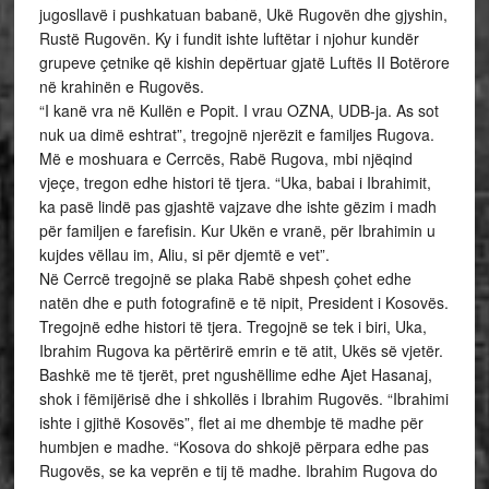
jugosllavë i pushkatuan babanë, Ukë Rugovën dhe gjyshin,
Rustë Rugovën. Ky i fundit ishte luftëtar i njohur kundër
grupeve çetnike që kishin depërtuar gjatë Luftës II Botërore
në krahinën e Rugovës.
“I kanë vra në Kullën e Popit. I vrau OZNA, UDB-ja. As sot
nuk ua dimë eshtrat”, tregojnë njerëzit e familjes Rugova.
Më e moshuara e Cerrcës, Rabë Rugova, mbi njëqind
vjeçe, tregon edhe histori të tjera. “Uka, babai i Ibrahimit,
ka pasë lindë pas gjashtë vajzave dhe ishte gëzim i madh
për familjen e farefisin. Kur Ukën e vranë, për Ibrahimin u
kujdes vëllau im, Aliu, si për djemtë e vet”.
Në Cerrcë tregojnë se plaka Rabë shpesh çohet edhe
natën dhe e puth fotografinë e të nipit, President i Kosovës.
Tregojnë edhe histori të tjera. Tregojnë se tek i biri, Uka,
Ibrahim Rugova ka përtërirë emrin e të atit, Ukës së vjetër.
Bashkë me të tjerët, pret ngushëllime edhe Ajet Hasanaj,
shok i fëmijërisë dhe i shkollës i Ibrahim Rugovës. “Ibrahimi
ishte i gjithë Kosovës”, flet ai me dhembje të madhe për
humbjen e madhe. “Kosova do shkojë përpara edhe pas
Rugovës, se ka veprën e tij të madhe. Ibrahim Rugova do