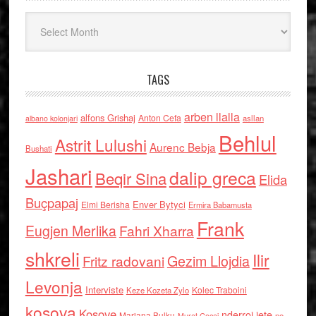
Arkiv
TAGS
arben llalla
alfons Grishaj
Anton Cefa
asllan
albano kolonjari
Behlul
Astrit Lulushi
Aurenc Bebja
Bushati
Jashari
dalip greca
Beqir Sina
Elida
Buçpapaj
Enver Bytyci
Elmi Berisha
Ermira Babamusta
Frank
Eugjen Merlika
Fahri Xharra
shkreli
Ilir
Gezim Llojdia
Fritz radovani
Levonja
Interviste
Kolec Traboini
Keze Kozeta Zylo
kosova
Kosove
nderroi jete
Marjana Bulku
ne
Murat Gecaj