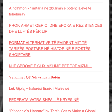
A ndihmon krijimtaria në zbulimin e potencialeve të
fshehura?
PROF. AHMET QERIQI DHE EPOKA E REZISTENCЁS
DHE LUFTЁS PЁR LIRI!
FORMAT ALTERNATIVE TË EVIDENTIMIT TË
TARIFËS POSTARE NË HISTORINË E POSTËS
SHQIPTARE
NJË SPROVË E GUXIMSHME PERFORMIZMI…
𝐕𝐞𝐧𝐝𝐢𝐦𝐞𝐭 𝐐𝐞̈ 𝐍𝐝𝐫𝐲𝐬𝐡𝐮𝐚𝐧 𝐁𝐨𝐭𝐞̈𝐧
Lek Gjolaj – kalorësi fisnik i Malësisë
FEDERATA VATRA SHPALLË KRYESINË
“Pinocchio’s Harvard” by Tertini Set to Make a Global