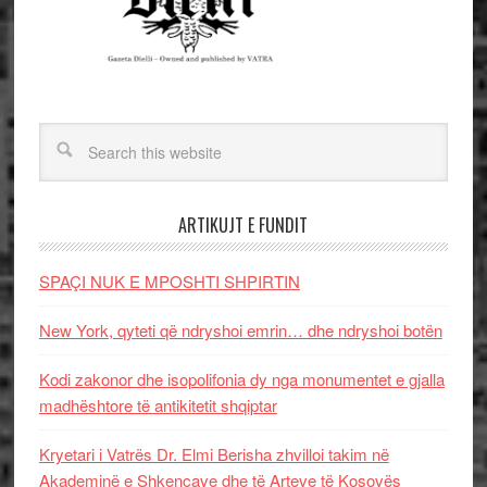
ARTIKUJT E FUNDIT
SPAÇI NUK E MPOSHTI SHPIRTIN
New York, qyteti që ndryshoi emrin… dhe ndryshoi botën
Kodi zakonor dhe isopolifonia dy nga monumentet e gjalla
madhështore të antikitetit shqiptar
Kryetari i Vatrës Dr. Elmi Berisha zhvilloi takim në
Akademinë e Shkencave dhe të Arteve të Kosovës