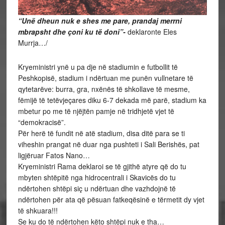
“Unë dheun nuk e shes me pare, prandaj merrni
mbrapsht dhe çoni ku të doni”-
deklaronte Eles
Murrja…/
Kryeministri ynë u pa dje në stadiumin e futbollit të
Peshkopisë, stadium i ndërtuan me punën vullnetare të
qytetarëve: burra, gra, nxënës të shkollave të mesme,
fëmijë të tetëvjeçares diku 6-7 dekada më parë, stadium ka
mbetur po me të njëjtën pamje në tridhjetë vjet të
“demokracisë”.
Për herë të fundit në atë stadium, disa ditë para se ti
viheshin prangat në duar nga pushteti i Sali Berishës, pat
ligjëruar Fatos Nano…
Kryeministri Rama deklaroi se të gjithë atyre që do tu
mbyten shtëpitë nga hidrocentrali i Skavicës do tu
ndërtohen shtëpi siç u ndërtuan dhe vazhdojnë të
ndërtohen për ata që pësuan fatkeqësinë e tërmetit dy vjet
të shkuara!!!
Se ku do të ndërtohen këto shtëpi nuk e tha…