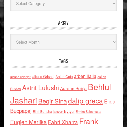
ARKIV
Arkiv
TAGS
arben llalla
alfons Grishaj
Anton Cefa
asllan
albano kolonjari
Behlul
Astrit Lulushi
Aurenc Bebja
Bushati
Jashari
dalip greca
Beqir Sina
Elida
Buçpapaj
Enver Bytyci
Elmi Berisha
Ermira Babamusta
Frank
Eugjen Merlika
Fahri Xharra