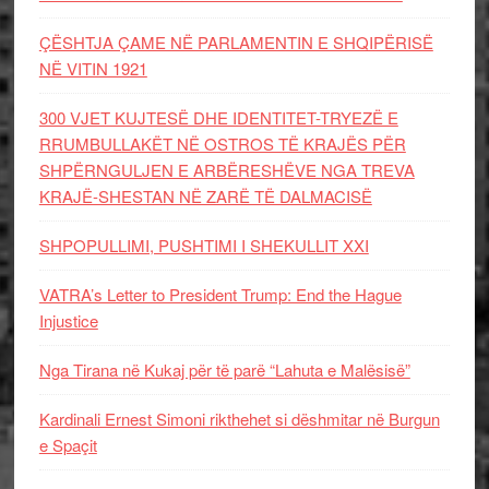
ÇËSHTJA ÇAME NË PARLAMENTIN E SHQIPËRISË
NË VITIN 1921
300 VJET KUJTESË DHE IDENTITET-TRYEZË E
RRUMBULLAKËT NË OSTROS TË KRAJËS PËR
SHPËRNGULJEN E ARBËRESHËVE NGA TREVA
KRAJË-SHESTAN NË ZARË TË DALMACISË
SHPOPULLIMI, PUSHTIMI I SHEKULLIT XXI
VATRA’s Letter to President Trump: End the Hague
Injustice
Nga Tirana në Kukaj për të parë “Lahuta e Malësisë”
Kardinali Ernest Simoni rikthehet si dëshmitar në Burgun
e Spaçit