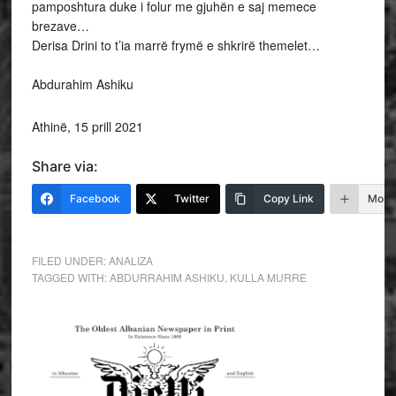
pamposhtura duke i folur me gjuhën e saj memece
brezave…
Derisa Drini to t’ia marrë frymë e shkrirë themelet…
Abdurahim Ashiku
Athinë, 15 prill 2021
Share via:
Facebook
Twitter
Copy Link
More
FILED UNDER:
ANALIZA
TAGGED WITH:
ABDURRAHIM ASHIKU
,
KULLA MURRE