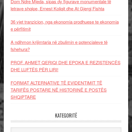
Dom Ndre Mjeda, sipas dy figurave monumentale të
letrave shqipe, Ernest Koliqit dhe At Gjergj Fishta
36 vjet tranzicion, nga ekonomia prodhuese te ekonomia
e përfitimit
A ndihmon krijimtaria në zbulimin e potencialeve të
fshehura?
PROF. AHMET QERIQI DHE EPOKA E REZISTENCЁS
DHE LUFTЁS PЁR LIRI!
FORMAT ALTERNATIVE TË EVIDENTIMIT TË
TARIFËS POSTARE NË HISTORINË E POSTËS
SHQIPTARE
KATEGORITË
Kategoritë