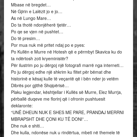
Mbase në bregdet…
Në Gjirin e Lalëzit jo e jo…
As në Lungo Mare…
Do ta thotë ndonjëherë tjetër…
Po qe se vjen në pushtet…
Do të presim…
Por mua nuk më pritet ndaj po e pyes:
Po Kullën e Murre në Hotesh që e përmbyt Skavica ku do
ta ndërtosh zoti kryeministër?
Për ilustrim po ju dërgoj një fotografi marrë nga interneti…
Po ju dërgoj edhe një shkrim ku flitet për bëmat dhe
historinë e kësaj kulle të veçantë që i bën nder jo vetëm
Dibrës por gjithë Shqipërisë…
Plaku legjendar, kështjellar i Kullës së Murre, Elez Murrja,
përballë duqeve me florinj që i ofronin pushtuesit
deklaronte:
“UNË DHEUN NUK E SHES ME PARE, PRANDAJ MERRNI
MBRAPSHT DHE ÇONI KU TË DONI”…
Dhe nuk e shiti…
Dhe kulla, ndonëse nuk u rindërtua, mbeti në themele të