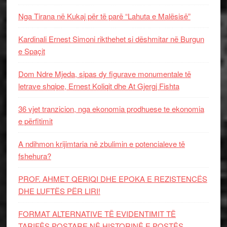
Nga Tirana në Kukaj për të parë “Lahuta e Malësisë”
Kardinali Ernest Simoni rikthehet si dëshmitar në Burgun
e Spaçit
Dom Ndre Mjeda, sipas dy figurave monumentale të
letrave shqipe, Ernest Koliqit dhe At Gjergj Fishta
36 vjet tranzicion, nga ekonomia prodhuese te ekonomia
e përfitimit
A ndihmon krijimtaria në zbulimin e potencialeve të
fshehura?
PROF. AHMET QERIQI DHE EPOKA E REZISTENCЁS
DHE LUFTЁS PЁR LIRI!
FORMAT ALTERNATIVE TË EVIDENTIMIT TË
TARIFËS POSTARE NË HISTORINË E POSTËS