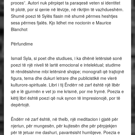
proces”. Autori nuk përpiqet ta paraqesë veten si identitet
të plotë, por si qenie në lëvizje, në rikrijim të vazhdueshëm.
Shumë poezi të Sylës flasin më shumë përmes heshtjes
sesa përmes fjalës. Kjo lidhet me nocionin e Maurice
Blanchot
Përfundime
Ismail Syla, si poet dhe studiues, i ka dhënë letërsisë sonë
poezi të një niveli të lartë emocional e intelektual; studime
të rëndësishme mbi letërsinë shqipe; monografi që trajtojnë
figura, tema dhe dukuri letrare dhe publicistikë me vlerë
kulturore-spirituale. Libri i tij Ëndërr në zarf është një libër
që e lë gjurmën e vet jo me krismë, por me frymë. Poezia e
këtij libri është poezi që nuk synon të impresionojë, por të
depërtojë.
Ëndërr në zarf është, në thelb, një meditacion i gjatë për
njeriun, për mungesën, për kujtesën dhe për përpjekjen
për të jetuar me dashuri, pavarësisht humbjeve. Poezia e