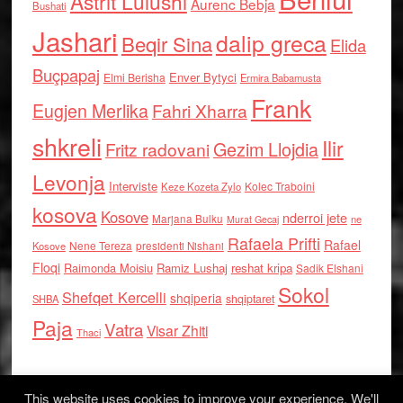
Astrit Lulushi
Aurenc Bebja
Bushati
Jashari
dalip greca
Beqir Sina
Elida
Buçpapaj
Enver Bytyci
Elmi Berisha
Ermira Babamusta
Frank
Eugjen Merlika
Fahri Xharra
shkreli
Ilir
Gezim Llojdia
Fritz radovani
Levonja
Interviste
Kolec Traboini
Keze Kozeta Zylo
kosova
Kosove
nderroi jete
Marjana Bulku
ne
Murat Gecaj
Rafaela Prifti
Rafael
Nene Tereza
Kosove
presidenti Nishani
Floqi
Raimonda Moisiu
Ramiz Lushaj
reshat kripa
Sadik Elshani
Sokol
Shefqet Kercelli
shqiperia
shqiptaret
SHBA
Paja
Vatra
Visar Zhiti
Thaci
This website uses cookies to improve your experience. We'll