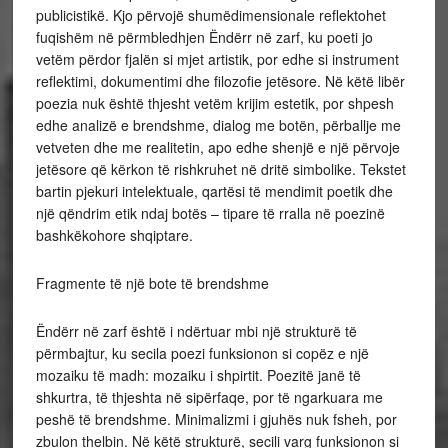
publicistikë. Kjo përvojë shumëdimensionale reflektohet
fuqishëm në përmbledhjen Ëndërr në zarf, ku poeti jo
vetëm përdor fjalën si mjet artistik, por edhe si instrument
reflektimi, dokumentimi dhe filozofie jetësore. Në këtë libër
poezia nuk është thjesht vetëm krijim estetik, por shpesh
edhe analizë e brendshme, dialog me botën, përballje me
vetveten dhe me realitetin, apo edhe shenjë e një përvoje
jetësore që kërkon të rishkruhet në dritë simbolike. Tekstet
bartin pjekuri intelektuale, qartësi të mendimit poetik dhe
një qëndrim etik ndaj botës – tipare të rralla në poezinë
bashkëkohore shqiptare.
Fragmente të një bote të brendshme
Ëndërr në zarf është i ndërtuar mbi një strukturë të
përmbajtur, ku secila poezi funksionon si copëz e një
mozaiku të madh: mozaiku i shpirtit. Poezitë janë të
shkurtra, të thjeshta në sipërfaqe, por të ngarkuara me
peshë të brendshme. Minimalizmi i gjuhës nuk fsheh, por
zbulon thelbin. Në këtë strukturë, secili varg funksionon si