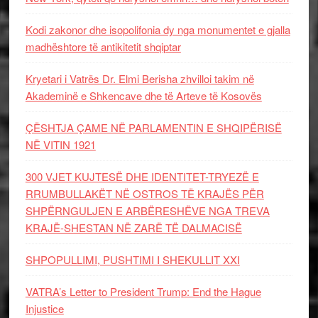
Kodi zakonor dhe isopolifonia dy nga monumentet e gjalla
madhështore të antikitetit shqiptar
Kryetari i Vatrës Dr. Elmi Berisha zhvilloi takim në
Akademinë e Shkencave dhe të Arteve të Kosovës
ÇËSHTJA ÇAME NË PARLAMENTIN E SHQIPËRISË
NË VITIN 1921
300 VJET KUJTESË DHE IDENTITET-TRYEZË E
RRUMBULLAKËT NË OSTROS TË KRAJËS PËR
SHPËRNGULJEN E ARBËRESHËVE NGA TREVA
KRAJË-SHESTAN NË ZARË TË DALMACISË
SHPOPULLIMI, PUSHTIMI I SHEKULLIT XXI
VATRA’s Letter to President Trump: End the Hague
Injustice