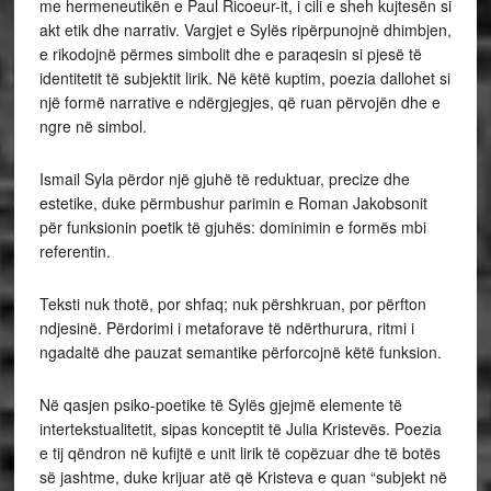
me hermeneutikën e Paul Ricoeur-it, i cili e sheh kujtesën si
akt etik dhe narrativ. Vargjet e Sylës ripërpunojnë dhimbjen,
e rikodojnë përmes simbolit dhe e paraqesin si pjesë të
identitetit të subjektit lirik. Në këtë kuptim, poezia dallohet si
një formë narrative e ndërgjegjes, që ruan përvojën dhe e
ngre në simbol.
Ismail Syla përdor një gjuhë të reduktuar, precize dhe
estetike, duke përmbushur parimin e Roman Jakobsonit
për funksionin poetik të gjuhës: dominimin e formës mbi
referentin.
Teksti nuk thotë, por shfaq; nuk përshkruan, por përfton
ndjesinë. Përdorimi i metaforave të ndërthurura, ritmi i
ngadaltë dhe pauzat semantike përforcojnë këtë funksion.
Në qasjen psiko-poetike të Sylës gjejmë elemente të
intertekstualitetit, sipas konceptit të Julia Kristevës. Poezia
e tij qëndron në kufijtë e unit lirik të copëzuar dhe të botës
së jashtme, duke krijuar atë që Kristeva e quan “subjekt në