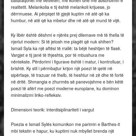
ballafaqohet me vetveten, me kohën dhe me absorbimin e
realitetit. Melankolia e tij është melankoli krijuese, jo
dërrmuese. Ai përpiqet të gjejë kuptim në atë që ka
humbur, në atë që ka mbetur dhe në atë që mund të vijë.
Ky libër është dëshmi e njërës prej dilemave më të thella të
njeriut modern: Si të jetosh me plagët që nuk shihen?
Ismail Syla ka një aftësi të rrallë: ta bëjë heshtjen të flasë.
Vargjet e tij janë të thjeshta, por të mbushura me
nëntekste. Përdorimi i figurave është i matur, i kontrolluar, i
brishtë. Ky stil i përmbajtur krijon një poezi të qetë në
sipërfaqe, të trazuar në thelb, të heshtur në zë dhe të fortë
në dritë. Shmangia e zhurmës së panevojshme e bën këtë
poezi të afërt me poezi moderne europiane, ku dominon
minimalizmi liriko-refleksiv.
Dimensioni teorik: interdisiplinariteti i vargut
Poezia e Ismail Sylës komunikon me parimin e Barthes-it
mbi tekstin e hapur, ku kuptimi nuk mbyllet brenda një