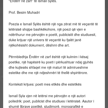
“Ëndërr në zarf” të Ismail Sylës.
Prof. Besim Muhadri
Poezia e Ismail Sylës është një nga zërat më të veçantë të
letërsisë shqipe bashkëkohore, një poezi që vjen e
ndërthurur me përvojën e poetit, publicistit dhe studiuesit,
duke krijuar një univers të veçantë ku fjalët janë
njëkohësisht dokument, dëshmi dhe art.
Përmbledhja Ëndërr në zarf është një kulmim i kësaj
poetike, një hapësirë ku poeti i përkushtuar ndaj gjuhës
dhe kujtesës shfaqet me një maturi të admirueshme
estetike dhe me një ndjeshmëri të thellë shpirtërore.
Konteksti krijues: poeti mes etikës dhe estetikës
Ismail Syla vjen në letërsi me përvojën e një autori
poliedrik: poet, publicist dhe studiues i letërsisë. Aautor i
shumë librave poetikë, studimorë, monografikë e