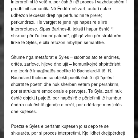
interpretimi të vetëm, por është një proces i vazhdueshëm i
prodhimit semantik. Në Ëndërr në zarf, autori nuk e
udhëzon lexuesin drejt një përfundimi të prerë;
përkundrazi, i lë vargjet të jenë një hapësirë e lirë
interpretuese. Sipas Barthes-it, teksti i hapur është “i
shkruar për t’u lexuar pafund”, gjë që vlen për strukturën
lirike të Sylës, e cila refuzon mbylljen semantike.
Shumë nga metaforat e Sylës – sidomos ato të ëndrrës,
dritës, zarfeve, hijeve dhe ujit – komunikojnë shpirtërisht
me teorinë imagjinatës poetike të Bachelard-it të. R.
Bachelard thekson se objekti poetik është një “çelës i
shpirtit të poetit” dhe nuk shërben vetëm për përshkrim,
por si strukturë emocionale e përvojës. Te Syla, zarfi nuk
është objekt i pajetë, por hapësirë e përjetimit të humbur;
ëndrra nuk është gjendje e errët, por ndërfaqe mes jetës
dhe kujtesës.
Poezia e Sylës e përfshin kujtesën jo si depo të së
shkuarës, por si proces interpretimi. Kjo lidhet drejtpërdrejt