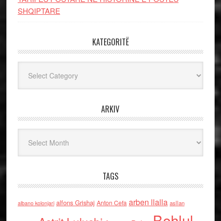
SHQIPTARE
KATEGORITË
Kategoritë
ARKIV
Arkiv
TAGS
arben llalla
alfons Grishaj
Anton Cefa
asllan
albano kolonjari
Behlul