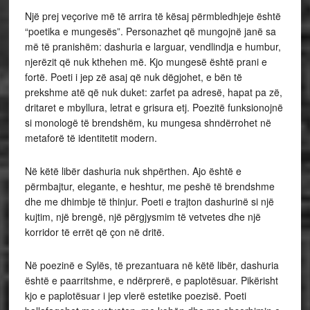
Një prej veçorive më të arrira të kësaj përmbledhjeje është
“poetika e mungesës”. Personazhet që mungojnë janë sa
më të pranishëm: dashuria e larguar, vendlindja e humbur,
njerëzit që nuk kthehen më. Kjo mungesë është prani e
fortë. Poeti i jep zë asaj që nuk dëgjohet, e bën të
prekshme atë që nuk duket: zarfet pa adresë, hapat pa zë,
dritaret e mbyllura, letrat e grisura etj. Poezitë funksionojnë
si monologë të brendshëm, ku mungesa shndërrohet në
metaforë të identitetit modern.
Në këtë libër dashuria nuk shpërthen. Ajo është e
përmbajtur, elegante, e heshtur, me peshë të brendshme
dhe me dhimbje të thinjur. Poeti e trajton dashurinë si një
kujtim, një brengë, një përgjysmim të vetvetes dhe një
korridor të errët që çon në dritë.
Në poezinë e Sylës, të prezantuara në këtë libër, dashuria
është e paarritshme, e ndërprerë, e paplotësuar. Pikërisht
kjo e paplotësuar i jep vlerë estetike poezisë. Poeti