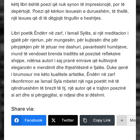
këtij libri është poezi që nuk synon të impresionojë, por të
depërtojë. Poezi që kërkon lexuesin e durueshëm, të thellë,
një lexues që di të dëgjojë tingullin e heshtjes.
Libri poetik Ëndërr në zarf, i Ismail Sylës, si një meditacion i
gjatë për njeriun, për mungesën, për kujtesën dhe për
përpjekjen për të jetuar me dashuri, pavarësisht humbjeve,
mund të vendoset brenda traditës së poezisë refleksive
shqipe, ndërsa autori i saj pranë emrave që kultivojnë
elegancën e mendimit dhe thjeshtësinë e fjalës. Duke qenë
i brumosur me këto kualitete artistike, Ëndërr në zarf
rikonfirmon se Ismail Syla mbetet një nga poetët më të
qëndrueshëm të brezit të tij, një autor që e trajton poezinë
si art dhe si përgjegjësi, si ndjesi dhe si dëshmi.
Share via:
Facebook
Twitter
Copy Link
More