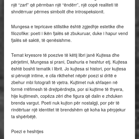
një “zarf” që përmban një “ëndërr”, një copë realiteti të
shndërruar përmes simbolit dhe introspeksionit.
Mungesa e tepricave stilistike është zgjedhje estetike dhe
filozofike: poeti i ikën fjalës së zbukuruar, duke i hapur vend
fjalës së saktë, të qenësishme.
Temat kryesore të poezive të këtij libri janë Kujtesa dhe
përjetimi, Mungesa si prani, Dashuria e heshtur etj. Kujtesa
është boshti tematik i librit. Jo kujtesa si histori, por kujtesa
si përvojë intime, e cila rikthehet nëpër poezi si dritë e
zbehur mbi fotografi të vjetra. Kujtimet nuk shfaqen në
formë rrëfimesh të drejtpërdrejta, por si kujtime të thyera,
hije kujtimesh, copëza zëri dhe figura që dalin e zhduken
brenda vargut. Poeti nuk kujton për nostalgji, por për të
rindërtuar një identitet të brendshëm që koha ka përpjekur
ta shpërbëjë.
Poezi e heshtjes