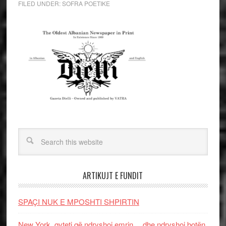
FILED UNDER:
SOFRA POETIKE
ARTIKUJT E FUNDIT
SPAÇI NUK E MPOSHTI SHPIRTIN
New York, qyteti që ndryshoi emrin… dhe ndryshoi botën