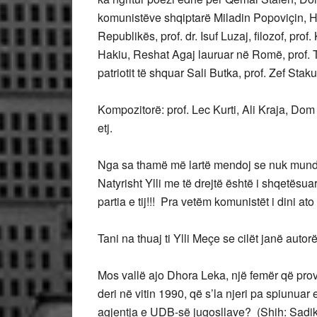
komunistëve shqiptarë Miladin Popoviçin, 
Republikës, prof. dr. Isuf Luzaj, filozof, prof
Hakiu, Reshat Agaj lauruar në Romë, prof. Ta
patriotit të shquar Sali Butka, prof. Zef Staku
Kompozitorë: prof. Lec Kurti, Ali Kraja, D
etj.
Nga sa thamë më lartë mendoj se nuk mund t
Natyrisht Ylli me të drejtë është i shqetësu
partia e tij!!! Pra vetëm komunistët i dini at
Tani na thuaj ti Ylli Meçe se cilët janë auto
Mos vallë ajo Dhora Leka, një femër që prov
deri në vitin 1990, që s’la njeri pa spiunuar
agjentja e UDB-së jugosllave? (Shih: Sadik B