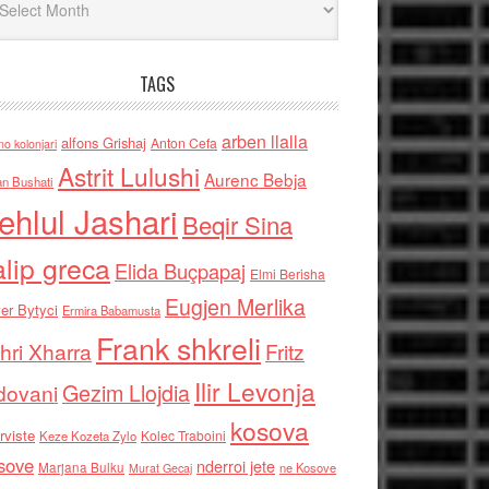
TAGS
arben llalla
alfons Grishaj
Anton Cefa
no kolonjari
Astrit Lulushi
Aurenc Bebja
an Bushati
ehlul Jashari
Beqir Sina
alip greca
Elida Buçpapaj
Elmi Berisha
Eugjen Merlika
er Bytyci
Ermira Babamusta
Frank shkreli
hri Xharra
Fritz
Ilir Levonja
Gezim Llojdia
dovani
kosova
rviste
Kolec Traboini
Keze Kozeta Zylo
sove
nderroi jete
Marjana Bulku
ne Kosove
Murat Gecaj