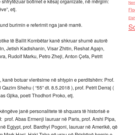
në shfrytëzuar botimet e kësaj organizate, në mërgim:
Nen
ve”, etj.
Flo
Els
fund burimin e referimit nga janë marrë.
So
otike të Ballit Kombëtar kanë shkruar shumë autorë
in, Jetish Kadishanin, Visar Zhitin, Reshat Agajn,
Bora, Rudolf Marku, Petro Zheji, Anton Çefa, Petrit
 kanë botuar vlerësime në shtypin e perditshëm: Prof.
i Qazim Shehu ( “55” dt. 8.5.2018 ), prof. Petrit Derraj (
nas Gjika, poeti Thodhori Proko, etj.
këngëve janë personalitete të shquara të historisë e
: prof. Abas Ermenji lauruar në Paris, prof. Arshi Pipa,
 në Egjypt, prof. Bardhyl Pogoni, lauruar në Amerikë, që
m Mark Hasi, Haki Taha që vrau në Prishtinë heroin e