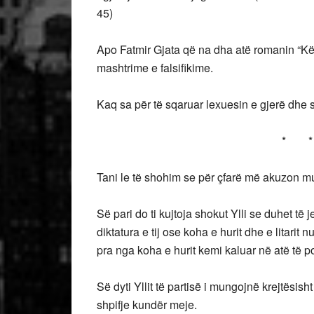
45)
Apo Fatmir Gjata që na dha atë romanin “Kënet
mashtrime e falsifikime.
Kaq sa për të sqaruar lexuesin e gjerë dhe s
* * 
Tani le të shohim se për çfarë më akuzon m
Së pari do ti kujtoja shokut Ylli se duhet të j
diktatura e tij ose koha e hurit dhe e litarit
pra nga koha e hurit kemi kaluar në atë të
Së dyti Yllit të partisë i mungojnë krejtësi
shpifje kundër meje.