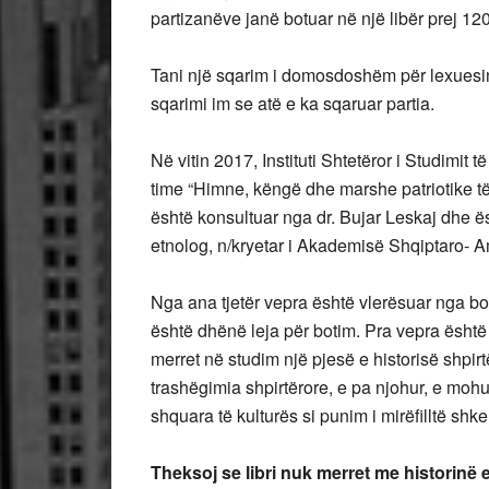
partizanëve janë botuar në një libër prej 12
Tani një sqarim i domosdoshëm për lexuesin,
sqarimi im se atë e ka sqaruar partia.
Në vitin 2017, Instituti Shtetëror i Studimi
time “Himne, këngë dhe marshe patriotike të 
është konsultuar nga dr. Bujar Leskaj dhe ës
etnolog, n/kryetar i Akademisë Shqiptaro-
Nga ana tjetër vepra është vlerësuar nga bord
është dhënë leja për botim. Pra vepra është 
merret në studim një pjesë e historisë shpirtë
trashëgimia shpirtërore, e pa njohur, e mohua
shquara të kulturës si punim i mirëfilltë shke
Theksoj se libri nuk merret me historinë e