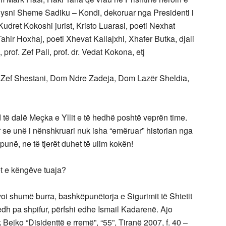
Hysni Sheme Sadiku – Kondi, dekoruar nga Presidenti i
. Kudret Kokoshi jurist, Kristo Luarasi, poeti Nexhat
hir Hoxhaj, poeti Xhevat Kallajxhi, Xhafer Butka, djali
, prof. Zef Pali, prof. dr. Vedat Kokona, etj
om Zef Shestani, Dom Ndre Zadeja, Dom Lazër Sheldia,
ë dalë Meçka e Yllit e të hedhë poshtë veprën time.
ar se unë i nënshkruari nuk isha “emëruar” historian nga
o punë, ne të tjerët duhet të ulim kokën!
rët e këngëve tuaja?
oi shumë burra, bashkëpunëtorja e Sigurimit të Shtetit
 edh pa shpifur, përfshi edhe Ismail Kadarenë. Ajo
ejko “Disidenttë e rremë”, “55”, Tiranë 2007, f. 40 –