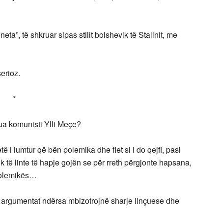
a”, të shkruar sipas stilit bolshevik të Stalinit, me
erioz.
*
ua komunisti Ylli Meçe?
etë i lumtur që bën polemika dhe flet si i do qejfi, pasi
 nuk të linte të hapje gojën se për rreth përgjonte hapsana,
 polemikës…
sht argumentat ndërsa mbizotrojnë sharje linçuese dhe