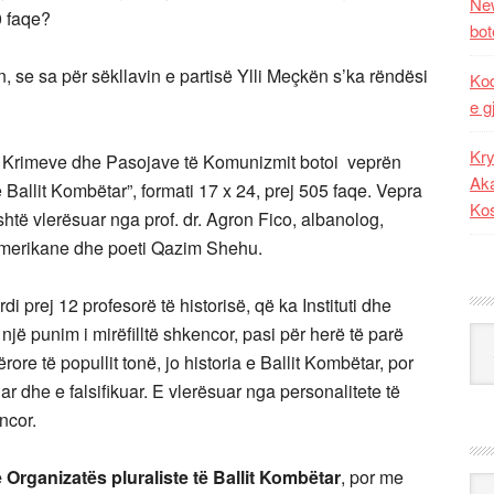
New
0 faqe?
bot
 se sa për sëkllavin e partisë Ylli Meçkën s’ka rëndësi
Kod
e g
Kry
t të Krimeve dhe Pasojave të Komunizmit botoi veprën
Aka
Ballit Kombëtar”, formati 17 x 24, prej 505 faqe. Vepra
Ko
htë vlerësuar nga prof. dr. Agron Fico, albanolog,
 Amerikane dhe poeti Qazim Shehu.
i prej 12 profesorë të historisë, që ka Instituti dhe
një punim i mirëfilltë shkencor, pasi për herë të parë
Kat
rore të popullit tonë, jo historia e Ballit Kombëtar, por
r dhe e falsifikuar. E vlerësuar nga personalitete të
ncor.
 Organizatës pluraliste të Ballit Kombëtar
, por me
Ark