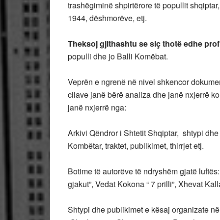
trashëgiminë shpirtërore të popullit shqiptar
1944, dëshmorëve, etj.
Theksoj gjithashtu se siç thotë edhe prof
populli dhe jo Balli Komëbat.
Veprën e ngrenë në nivel shkencor dokument
cilave janë bërë analiza dhe janë nxjerrë kon
janë nxjerrë nga:
Arkivi Qëndror i Shtetit Shqiptar, shtypi dh
Kombëtar, traktet, publikimet, thirrjet etj.
Botime të autorëve të ndryshëm gjatë luftës
gjakut”, Vedat Kokona “ 7 prilli”, Xhevat Kal
Shtypi dhe publikimet e kësaj organizate në 