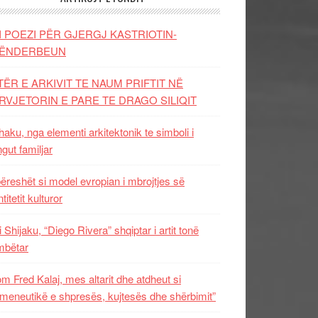
I POEZI PËR GJERGJ KASTRIOTIN-
ËNDERBEUN
TËR E ARKIVIT TE NAUM PRIFTIT NË
RVJETORIN E PARE TE DRAGO SILIQIT
aku, nga elementi arkitektonik te simboli i
ngut familjar
ëreshët si model evropian i mbrojtjes së
titetit kulturor
i Shijaku, “Diego Rivera” shqiptar i artit tonë
mbëtar
m Fred Kalaj, mes altarit dhe atdheut si
meneutikë e shpresës, kujtesës dhe shërbimit”