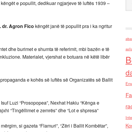
, këngët e popullit, dedikuar ngjarjeve të luftës 1939 –
. dr. Agron Fico
këngët janë të popullit pra i ka ngritur
alba
et dhe burimet e shumta të referimit, mbi bazën e të
asll
kluzione. Materialet, vjershat e botuara në këtë libër
B
d
e propaganda e kohës së luftës së Organizatës së Ballit
Env
Fa
: Isuf Luzi “Prosopopea”, Nexhat Hakiu “Kënga e
ra
lajxhi “Tingëllimet e zemrës” dhe “Lot e shpresa”
Inte
Ko
mërgim, si gazeta “Flamuri”, “Zëri i Ballit Kombëtar”,