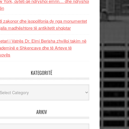
 York, qyteti që ndryshoi emrin… dhe ndryshoi
ën
i zakonor dhe isopolifonia dy nga monumentet
jalla madhështore të antikitetit shqiptar
etari i Vatrës Dr. Elmi Berisha zhvilloi takim në
deminë e Shkencave dhe të Arteve të
sovës
KATEGORITË
egoritë
ARKIV
iv