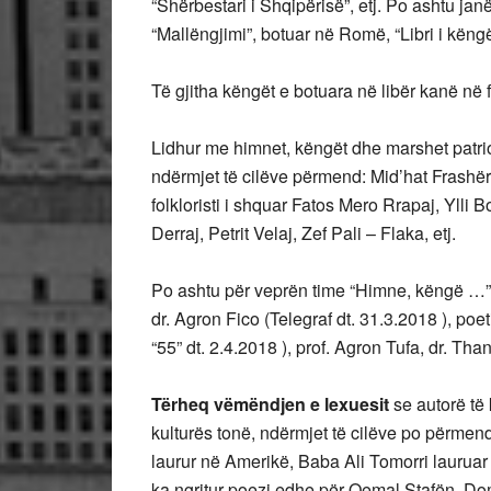
“Shërbestari i Shqipërisë”, etj. Po ashtu ja
“Mallëngjimi”, botuar në Romë, “Libri i këngë
Të gjitha këngët e botuara në libër kanë në 
Lidhur me himnet, këngët dhe marshet patri
ndërmjet të cilëve përmend: Mid’hat Frashër
folkloristi i shquar Fatos Mero Rrapaj, Ylli 
Derraj, Petrit Velaj, Zef Pali – Flaka, etj.
Po ashtu për veprën time “Himne, këngë …”,
dr. Agron Fico (Telegraf dt. 31.3.2018 ), poet
“55” dt. 2.4.2018 ), prof. Agron Tufa, dr. Tha
Tërheq vëmëndjen e lexuesit
se autorë të 
kulturës tonë, ndërmjet të cilëve po përmend
laurur në Amerikë, Baba Ali Tomorri lauruar
ka ngritur poezi edhe për Qemal Stafën, Do