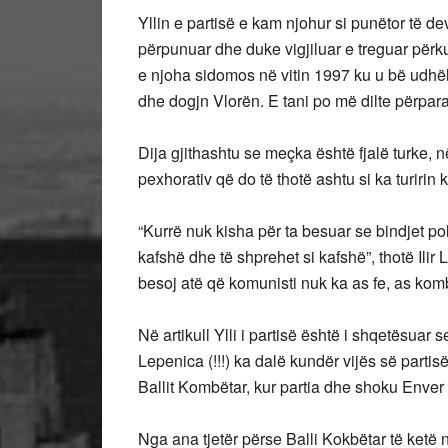
Yllin e partisë e kam njohur si punëtor të de
përpunuar dhe duke vigjiluar e treguar përk
e njoha sidomos në vitin 1997 ku u bë udhë
dhe dogjn Vlorën. E tani po më dilte përpara
Dija gjithashtu se meçka është fjalë turke, 
pexhorativ që do të thotë ashtu si ka turirin
“Kurrë nuk kisha për ta besuar se bindjet pol
kafshë dhe të shprehet si kafshë”, thotë Ili
besoj atë që komunisti nuk ka as fe, as komb
Në artikull Ylli i partisë është i shqetësua
Lepenica (!!!) ka dalë kundër vijës së partis
Ballit Kombëtar, kur partia dhe shoku Enve
Nga ana tjetër përse Balli Kokbëtar të ketë 