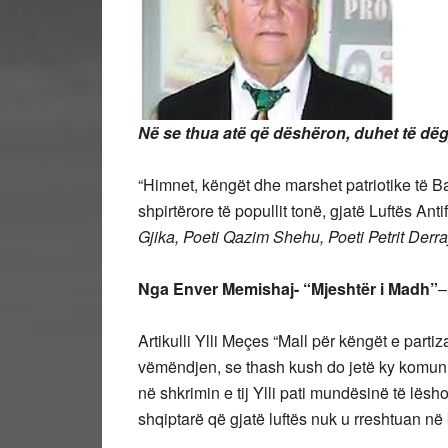
Në se thua atë që dëshëron, duhet të dë
“Himnet, këngët dhe marshet patriotike të B
shpirtërore të popullit tonë, gjatë Luftës An
Gjika, Poeti Qazim Shehu, Poeti Petrit Derraj
Nga Enver Memishaj- “Mjeshtër i Madh”
–
Artikulli Ylli Meçes “Mall për këngët e partiz
vëmëndjen, se thash kush do jetë ky komuni
në shkrimin e tij Ylli pati mundësinë të lësh
shqiptarë që gjatë luftës nuk u rreshtuan në