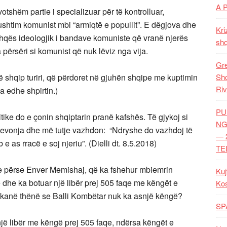
A 
votshëm partie i specializuar për të kontrolluar,
ushtim komunist mbi “armiqtë e popullit”. E dëgjova dhe
Kri
hqës ideologjik i bandave komuniste që vranë njerës
shq
 përsëri si komunist që nuk lëviz nga vija.
Gre
në shqip turiri, që përdoret në gjuhën shqipe me kuptimin
Shq
Riv
 ka edhe shpirtin.)
PU
tike do e çonin shqiptarin pranë kafshës. Të gjykoj si
NG
r Levonja dhe më tutje vazhdon: “Ndryshe do vazhdoj të
— 
 e as rracë e soj njeriu”. (Dielli dt. 8.5.2018)
TE
r se përse Enver Memishaj, që ka fshehur mbiemrin
Kuj
ë dhe ka botuar një libër prej 505 faqe me këngët e
Ko
r kanë thënë se Balli Kombëtar nuk ka asnjë këngë?
SP
një libër me këngë prej 505 faqe, ndërsa këngët e