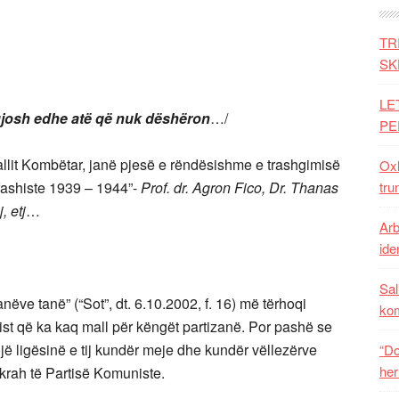
TR
SK
LE
gjosh edhe atë që nuk dëshëron
…/
PE
allit Kombëtar, janë pjesë e rëndësishme e trashgimisë
Oxh
tifashiste 1939 – 1944”-
Prof. dr. Agron Fico, Dr. Thanas
tru
, etj
…
Arb
iden
Sal
anëve tanë” (“Sot”, dt. 6.10.2002, f. 16) më tërhoqi
ko
st që ka kaq mall për këngët partizanë. Por pashë se
ojë ligësinë e tij kundër meje dhe kundër vëllezërve
“Do
her
 krah të Partisë Komuniste.