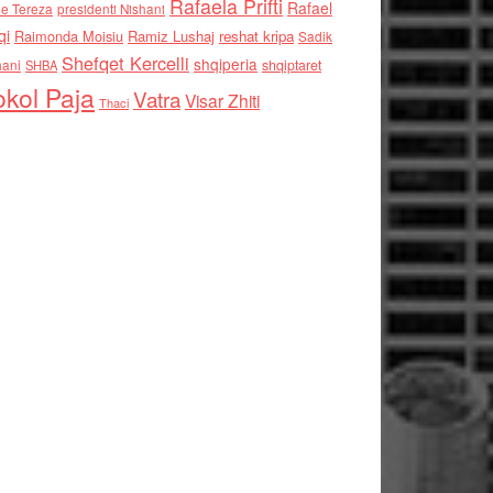
Rafaela Prifti
Rafael
e Tereza
presidenti Nishani
qi
Raimonda Moisiu
Ramiz Lushaj
reshat kripa
Sadik
Shefqet Kercelli
shqiperia
hani
shqiptaret
SHBA
kol Paja
Vatra
Visar Zhiti
Thaci