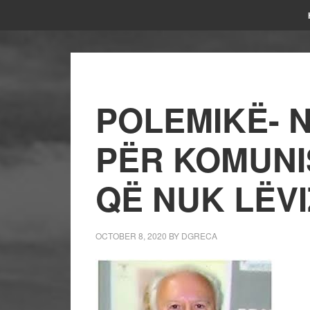
POLEMIKË- N
PËR KOMUNI
QË NUK LËVI
OCTOBER 8, 2020
BY
DGRECA