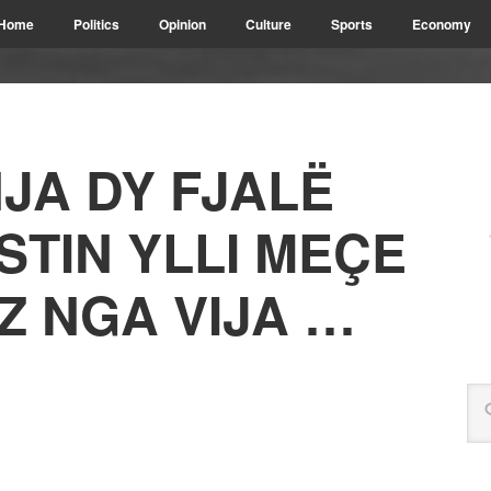
Home
Politics
Opinion
Culture
Sports
Economy
JA DY FJALË
STIN YLLI MEÇE
Z NGA VIJA …