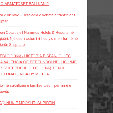
PO ARMATOSET BALLKANI?
za e vlerave – Tragjedia e vërtetë e tranzicionit
iptar
en Coast sjell Nammos Hotels & Resorts në
ipëri: Një destinacion i ri lifestyle merr formë në
ierën Shqiptare
EBLO (1966) / HISTORIA E SPANJOLLES
A VALENCIA QË PËRFUNDOI NË LUSHNJE
29 VJET PRITJE (1937 – 1966) TË NJË
LEFONATE NGA DY MOTRAT
tojmë sakrificën e familjes Lleshi për lirinë e
sovës
AÇI NUK E MPOSHTI SHPIRTIN