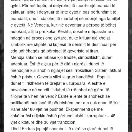
qytet. Për më tepër, ai detyrohej të merrte një mandat të
caktuar; ishte i detyruar të linte qytetin pas përfundimit të
mandatit; dhe i ndalohej të martohej në ndonjë nga familjet
e qytetit. Në Venecia, kur një qeveritar u përpoq të bëhej
autokrat, atij iu pre koka. Kështu, doket e mëpasshme u
ndoqën në procesione zyrtare, duke krijuar një xhelat
simbolik me shpatë, si kujtesë të dënimit të destinuar për
çdo udhëheqës që përpiqej të qeveriste si tiran.
Mendja shkon se mbase kjo traditë, simbolikisht, duhet
adoptuar. Është diçka për të cilën njerëzit duhet të
mendojnë kur shohin ngjarjet sesi rrokullisen Sistemi aktual
është prishur. Qeveria sillet si grup banditësh. Popullit
duhet t’i rikthehen të drejtat e uzurpuara. A është e
nevojshme që vendit t’i duhet të rrënohet që gjërat të
fillojnë të vihen në vend? Është e lehtë të shohësh se
politikanët nuk janë të përjetshëm, por ata nuk duan të ikin.
Kanë afër 80 vjet në pushtet. Eksperimenti që me
kokëfortësi ndjekin është përfundimisht i korruptuar – 45
vjet diktaturë dhe 30 vjet tranzicion.
Libri i Ezdras jep një shembull të mirë se çfarë duhet të