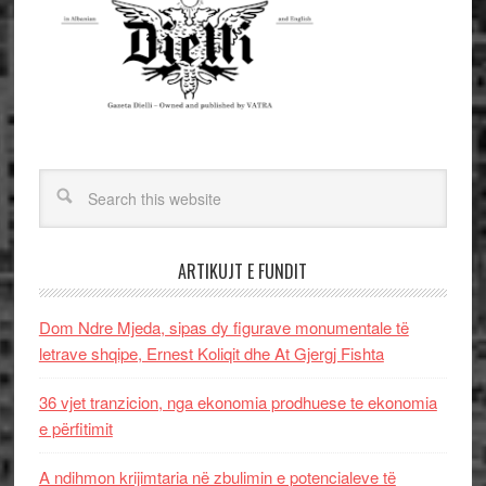
ARTIKUJT E FUNDIT
Dom Ndre Mjeda, sipas dy figurave monumentale të
letrave shqipe, Ernest Koliqit dhe At Gjergj Fishta
36 vjet tranzicion, nga ekonomia prodhuese te ekonomia
e përfitimit
A ndihmon krijimtaria në zbulimin e potencialeve të