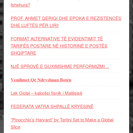
fshehura?
PROF. AHMET QERIQI DHE EPOKA E REZISTENCЁS
DHE LUFTЁS PЁR LIRI!
FORMAT ALTERNATIVE TË EVIDENTIMIT TË
TARIFËS POSTARE NË HISTORINË E POSTËS
SHQIPTARE
NJË SPROVË E GUXIMSHME PERFORMIZMI…
𝐕𝐞𝐧𝐝𝐢𝐦𝐞𝐭 𝐐𝐞̈ 𝐍𝐝𝐫𝐲𝐬𝐡𝐮𝐚𝐧 𝐁𝐨𝐭𝐞̈𝐧
Lek Gjolaj – kalorësi fisnik i Malësisë
FEDERATA VATRA SHPALLË KRYESINË
“Pinocchio’s Harvard” by Tertini Set to Make a Global
Slice