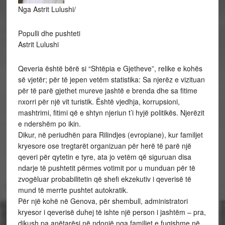
Nga Astrit Lulushi/
Populli dhe pushteti
Astrit Lulushi
Qeveria është bërë si “Shtëpia e Gjetheve”, relike e kohës
së vjetër; për të jepen vetëm statistika: Sa njerëz e vizituan
për të parë gjethet mureve jashtë e brenda dhe sa fitime
nxorri për një vit turistik. Është vjedhja, korrupsioni,
mashtrimi, fitimi që e shtyn njeriun t’i hyjë politikës. Njerëzit
e ndershëm po ikin.
Dikur, në periudhën para Rilindjes (evropiane), kur familjet
kryesore ose tregtarët organizuan për herë të parë një
qeveri për qytetin e tyre, ata jo vetëm që siguruan disa
ndarje të pushtetit përmes votimit por u munduan për të
zvogëluar probabilitetin që shefi ekzekutiv i qeverisë të
mund të merrte pushtet autokratik.
Për një kohë në Genova, për shembull, administratori
kryesor i qeverisë duhej të ishte një person i jashtëm – pra,
dikush pa anëtarësi në ndonjë nga familjet e fuqishme në