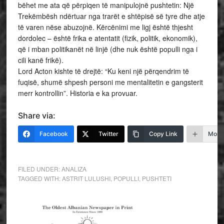
bëhet me ata që përpiqen të manipulojnë pushtetin: Një
Trekëmbësh ndërtuar nga trarët e shtëpisë së tyre dhe atje
të varen nëse abuzojnë. Kërcënimi me ligj është thjesht
dordolec – është frika e atentatit (fizik, politik, ekonomik),
që i mban politikanët në linjë (dhe nuk është populli nga i
cili kanë frikë).
Lord Acton kishte të drejtë: “Ku keni një përqendrim të
fuqisë, shumë shpesh personi me mentalitetin e gangsterit
merr kontrollin”. Historia e ka provuar.
Share via:
Facebook
Twitter
Copy Link
More
FILED UNDER:
ANALIZA
TAGGED WITH:
ASTRIT LULUSHI
,
POPULLI
,
PUSHTETI