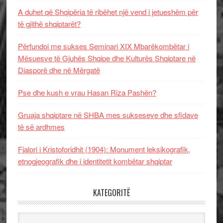
A duhet që Shqipëria të ribëhet një vend i jetueshëm për
të gjithë shqiptarët?
Përfundoi me sukses Seminari XIX Mbarëkombëtar i
Mësuesve të Gjuhës Shqipe dhe Kulturës Shqiptare në
Diasporë dhe në Mërgatë
Pse dhe kush e vrau Hasan Riza Pashën?
Gruaja shqiptare në SHBA mes sukseseve dhe sfidave
të së ardhmes
Fjalori i Kristoforidhit (1904): Monument leksikografik,
etnogjeografik dhe i identitetit kombëtar shqiptar
KATEGORITË
Kategoritë