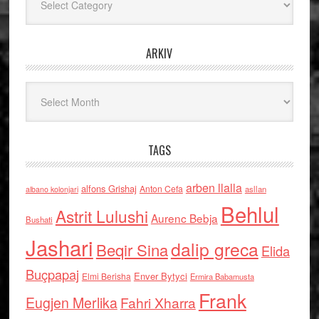
ARKIV
Arkiv
TAGS
arben llalla
alfons Grishaj
Anton Cefa
asllan
albano kolonjari
Behlul
Astrit Lulushi
Aurenc Bebja
Bushati
Jashari
dalip greca
Beqir Sina
Elida
Buçpapaj
Enver Bytyci
Elmi Berisha
Ermira Babamusta
Frank
Eugjen Merlika
Fahri Xharra