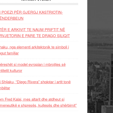
I POEZI PËR GJERGJ KASTRIOTIN-
ËNDERBEUN
TËR E ARKIVIT TE NAUM PRIFTIT NË
RVJETORIN E PARE TE DRAGO SILIQIT
aku, nga elementi arkitektonik te simboli i
ngut familjar
ëreshët si model evropian i mbrojtjes së
titetit kulturor
i Shijaku, “Diego Rivera” shqiptar i artit tonë
mbëtar
m Fred Kalaj, mes altarit dhe atdheut si
meneutikë e shpresës, kujtesës dhe shërbimit”