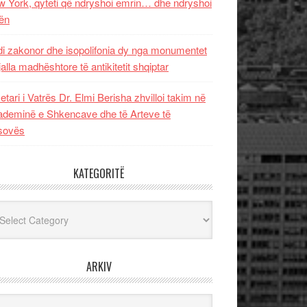
 York, qyteti që ndryshoi emrin… dhe ndryshoi
ën
i zakonor dhe isopolifonia dy nga monumentet
jalla madhështore të antikitetit shqiptar
etari i Vatrës Dr. Elmi Berisha zhvilloi takim në
deminë e Shkencave dhe të Arteve të
sovës
KATEGORITË
egoritë
ARKIV
iv