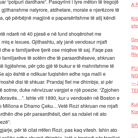
ar “potpuri dardhare”. Pasqyrimi i tyre mëton të tregojë
A 
 e gjithanshme natyrore, atdhetare, morale e njerëzore të
ra, që përbëjnë magjinë e paparsëritshme të atij këndi
Kri
shq
është ndarë në 40 pjesë e në fund shoqërohet me
Gre
a miq e lexues. Gjithashtu, aty janë vendosur mjaft
Shq
ri dhe e familjarëve tjerë ose miqëve të saj. Faqe pas
Riv
 të familjarëve të sotëm dhe të paraardhëseve, shkruan
ë ligjëshme, për çdo gjë të bukur e të mahnitshme të
PU
 Se ajo është e ndikuar fuqishëm edhe nga malli e
NG
 moshë disi të shkuar. Prandaj flet me dhimbje, si për
— 
të sotme, duke nënvizuar vargjet e një poezie: “Zgjohen
TE
Moravës…”. Ishte viti 1890, kur u vendosën në Boston e
Kuj
isto Millona e Dhamo Çeku…Vetë Rozi shkruan me mjaft
Ko
Dardhën dhe për paraardhësit, deri sa ndalet në ato
zezë”.
SP
arje, për të cilat rrëfen Rozi, pas kaq vitesh. Ishin ato
lat sollën edhe shumë dhimbje, lotë e tragjedi për familjet