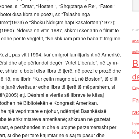
 kohës, si “Drita”, “Hosteni”, “Shqiptarja e Re”, “Fatosi”
 botoi disa libra në poezi, si: “Telashe nga
ime”(1973) e “Shoku Ndriçim hapi kasafortën”(1977);
1990). Ndërsa në vitin 1987, shkroi skenarin e filmit të
r edhe për të vegjëlit, “Ne shkuam pranë babait”-tregime
alba
asll
ozit, pas vitit 1994, kur emigroi familjarisht në Amerikë.
B
ërsi dhe atje përfundoi degën “Artet Liberale”, në Lynn-
, shkroi e botoi disa libra të tjerë, në poezi e prozë dhe
d
ë 18, me librin “Kur çelin magnolet, në Boston”, të cilit
 janë vlerësuar edhe libra të tjerë të mëparshëm, si
Env
ë”(2005) etj. Dëshmi e vlerës së librave të kësaj
Fa
j ndodhen në Bibliotekën e Kongresit Amerikan.
dhe një veprimtare e njohur, ndërmjet Bashkësisë
ra
ube të shkrimtarëve amerikanë; shkruan në gazetat
Inte
këtë rast, e përshëndesim dhe e urojmë përzemërsisht për
Ko
lart, si dhe për tërë krijimtarinë e saj të pasur dhe