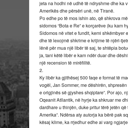
jeta na hodhi në udhë të ndryshme dhe ka v
Amerikës dhe përsëri unë, në Tiranë.
Po edhe po të mos ishin ato, që shkrova më l
sidomos “Bota e Re” e korçarëve (ku kam hyrë
Sidomos në vitet e fundit, kemi shkëmbye
dhe të lexojmë shkrime e krijime të njëri-tje
lënë për mua një libër të saj, te shtëpia bo
ja, tani këtë libër e kam ndër duar dhe dësh
një recension të mirëfilltë.
2.
Ky libër ka gjithësej 500 faqe e format të ma
vogël, Jan Sommer, me dëshirën, shpresën 
e origjinës së gjyshes shqiptare”. Por ajo, nj
Oqeanit Atllantik, në hyrje ka shkruar me d
dardhare u thinjën, duke pritur tërë jetën q
Amerika”. Ndërsa aty autorja ka bërë pak sq
kësaj klime, ka rrjedhur edhe ai varg ngjar