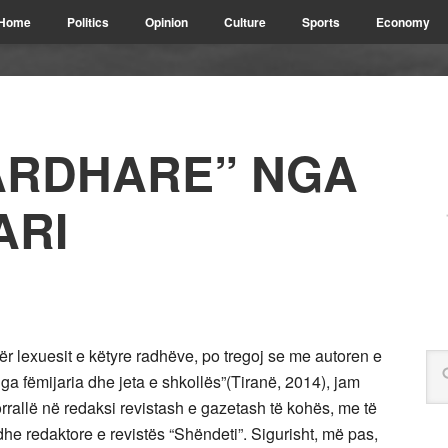
Home
Politics
Opinion
Culture
Sports
Economy
ARDHARE” NGA
ARI
 lexuesit e këtyre radhëve, po tregoj se me autoren e
 nga fëmijaria dhe jeta e shkollës”(Tiranë, 2014), jam
orrallë në redaksi revistash e gazetash të kohës, me të
he redaktore e revistës “Shëndeti”. Sigurisht, më pas,