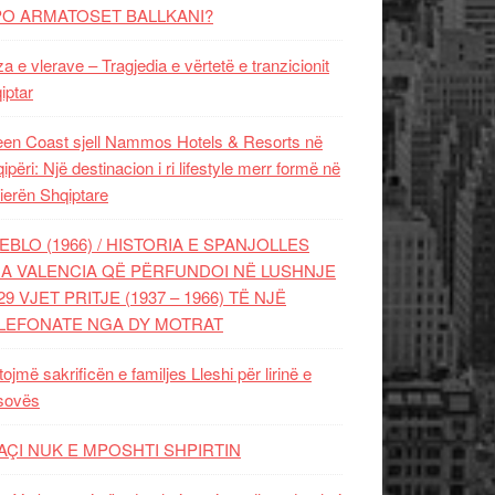
PO ARMATOSET BALLKANI?
za e vlerave – Tragjedia e vërtetë e tranzicionit
iptar
en Coast sjell Nammos Hotels & Resorts në
ipëri: Një destinacion i ri lifestyle merr formë në
ierën Shqiptare
EBLO (1966) / HISTORIA E SPANJOLLES
A VALENCIA QË PËRFUNDOI NË LUSHNJE
29 VJET PRITJE (1937 – 1966) TË NJË
LEFONATE NGA DY MOTRAT
tojmë sakrificën e familjes Lleshi për lirinë e
sovës
AÇI NUK E MPOSHTI SHPIRTIN