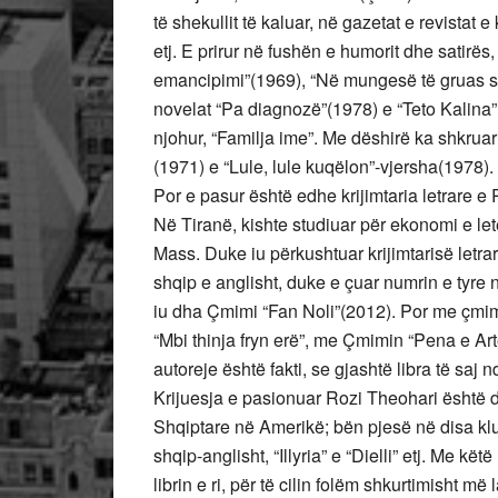
të shekullit të kaluar, në gazetat e revistat e
etj. E prirur në fushën e humorit dhe satirës,
emancipimi”(1969), “Në mungesë të gruas s
novelat “Pa diagnozë”(1978) e “Teto Kalina”(
njohur, “Familja ime”. Me dëshirë ka shkrua
(1971) e “Lule, lule kuqëlon”-vjersha(1978).
Por e pasur është edhe krijimtaria letrare e R
Në Tiranë, kishte studiuar për ekonomi e let
Mass. Duke iu përkushtuar krijimtarisë letrare
shqip e anglisht, duke e çuar numrin e tyre n
iu dha Çmimi “Fan Noli”(2012). Por me çmime
“Mbi thinja fryn erë”, me Çmimin “Pena e Art
autoreje është fakti, se gjashtë libra të sa
Krijuesja e pasionuar Rozi Theohari është 
Shqiptare në Amerikë; bën pjesë në disa kl
shqip-anglisht, “Illyria” e “Dielli” etj. Me 
librin e ri, për të cilin folëm shkurtimisht më 