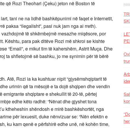
ite që Rozi Theohari (Çeku) jeton në Boston të
TR
art, tani ne na lidhë bashkëpunimi në faqet e Internetit,
SK
 paksa “ilegalisht”, pasi nuk jam nga ai rreth).
r e vazhdojmë të shkëmbejmë mesazhe miqësore, por
LE
trit. Kështu, para pak ditëve Rozi më shkroi se kishte
PE
tuese “Email”, e mikut tim të kahershëm, Astrit Muça. Dhe
Oxh
iroj ta shfletojmë së bashku, jo me synimin për të bërë
tru
Arb
dh. Atë, Rozi ia ka kushtuar nipit “gjysëmshqiptarit të
iden
dhe urimin që ta mësojë e ta dojë shqipen dhe vendin
ë emigrante shqiptare e shekullit të 20-të, përtej
Sal
ko
himbje edhe këto radhë: “Nënat dhe gjyshet tona
ë t’u ktheheshin shëndosh e mirë bashkëshortët, nga
“Do
arime për lexuesit, duke nënvizuar se: “Nën efektin e
her
jesh, ku kam qenë e përfshirë edhe unë, në kohën time,