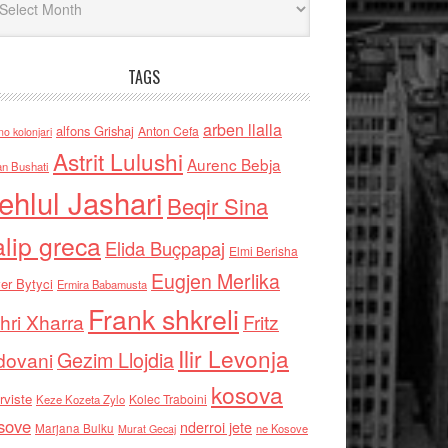
TAGS
arben llalla
alfons Grishaj
Anton Cefa
no kolonjari
Astrit Lulushi
Aurenc Bebja
an Bushati
ehlul Jashari
Beqir Sina
alip greca
Elida Buçpapaj
Elmi Berisha
Eugjen Merlika
er Bytyci
Ermira Babamusta
Frank shkreli
hri Xharra
Fritz
Ilir Levonja
Gezim Llojdia
dovani
kosova
rviste
Kolec Traboini
Keze Kozeta Zylo
sove
nderroi jete
Marjana Bulku
ne Kosove
Murat Gecaj