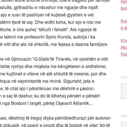
New
slufts, gjithashtu e mbushur me ngjarje dhe mjaft
bot
, ajo e ruan të pashlyer në kujtesë gjyshen e vet
Kod
afërm tjerë të saj. Dhe erdhi koha, kur ajo e nisi me
e g
urie, e cila quhej “idhulli i fshatit”. Ato ngjarje të
he takimi me profesorin Spiro Konda, autorja i ka
Kry
ë vitit dhe ato në shkollë, me fejesa e dasma familjare
Aka
Ko
eve në Gjimnazin “Q.Stafa”të Tiranës, në vjeshtën e vitit
ë, ishte njohja dhe miqësia me këngëtaren e ardhshme,
 me kujtimet e viteve në atë shkollë të mesme, por dhe
shqua në veprimtaritë me rininë. Sigurisht, jeta e
Kat
, të cilat ajo i përshkruan me dëshirë e pasion.
 e saj të dashur, ku do të kthehej përsëri e përsëri
 nga Bostoni i largët, përtej Oqeanit Atllantik…
mues, dëshiroj të tregoj diçka përmbledhurazi për autoren
Ark
të shkuajë, në poezi e prozë dhe të botojë në vitet ’60-të