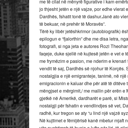
me të cilat në mënyrë figurative i kam emërtu
jo thjesht jetën e një vajze, por edhe vlerat
Dardhës, fshatit tonë të dashur.Janë ato vle
të bekuar, në prehër të Moravës”.
Tërë ky libër jetëshkrimor (autobiografik) 
epilogun e “fjalorthin” dhe me disa letra, ng
fotografi, si nga jeta e autores Rozi Theoha
faqeje, duke sjellë në kujtesë jetën e vet e
me frymëzim e pasion, me nderim e krenari t
vendit të saj, Dardhës së njohur të Korçës.
nostalgjia e një emigranteje, tanimë, në një
emigracionin e kaluar dhe për atë të ditëve 
mëngjset e mërgimit,/ me mallin për erën e 
gjetkë në Amerikë, dardharët e parë, si M
nostalgji për fshatin e vendlindjes së vet, 
radhë, kur tregon se aty “u lind një vajzë sy
Në kujtimet e fëmijërisë kanë mbetur mjaft ngj
vite pushtimsh të huaja e lufte për liri, të ci