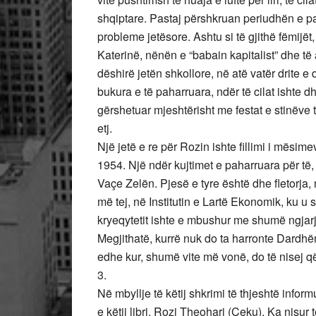
shqiptare. Pastaj përshkruan periudhën e pa
probleme jetësore. Ashtu si të gjithë fëmijët
Katerinë, nënën e “babain kapitalist” dhe të 
dëshirë jetën shkollore, në atë vatër drite e dit
bukura e të paharruara, ndër të cilat ishte d
gërshetuar mjeshtërisht me festat e stinëve t
etj.
Një jetë e re për Rozin ishte fillimi i mësim
1954. Një ndër kujtimet e paharruara për t
Vaçe Zelën. Pjesë e tyre është dhe fletorja,
më tej, në Institutin e Lartë Ekonomik, ku u 
kryeqytetit ishte e mbushur me shumë ngjarje
Megjithatë, kurrë nuk do ta harronte Dardhën
edhe kur, shumë vite më vonë, do të nisej që
3.
Në mbyllje të këtij shkrimi të thjeshtë infor
e këtij libri, Rozi Theohari (Çeku). Ka nisur 