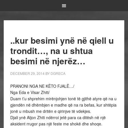
..kur besimi ynë në qiell u
trondit…, na u shtua
besimi në njerëz…
DECEMBER 29, 2014
BY
DGRECA
PRANONI NGA NE KËTO FJALË…/
Nga Eda e Visar Zhiti/
Duam t’u shprehim mirënjohjen tonë të gjithë atyre që na u
gjendën në dhëmbjen e madhe që na ra befas, kur shtëpia
jonë u mbush me dritën e qirinjve të vdekjes.
Djali ynë Atjon Zhiti ndërroi jetë para ca ditësh në një
aksident rrugor pas një feste me shokë dhe shoqe.