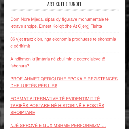
ARTIKUJT E FUNDIT
Dom Ndre Mjeda, sipas dy figurave monumentale të
letrave shqipe, Ernest Koliqit dhe At Gjergj Fishta
36 vjet tranzicion, nga ekonomia prodhuese te ekonomia
e përfitimit
A ndihmon krijimtaria në zbulimin e potencialeve të
fshehura?
PROF. AHMET QERIQI DHE EPOKA E REZISTENCЁS
DHE LUFTЁS PЁR LIRI!
FORMAT ALTERNATIVE TË EVIDENTIMIT TË
TARIFËS POSTARE NË HISTORINË E POSTËS
SHQIPTARE
NJË SPROVË E GUXIMSHME PERFORMIZMI…