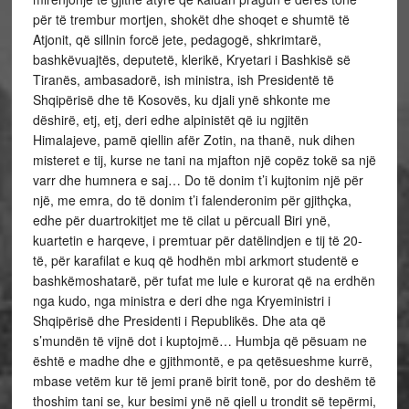
për të trembur mortjen, shokët dhe shoqet e shumtë të
Atjonit, që sillnin forcë jete, pedagogë, shkrimtarë,
bashkëvuajtës, deputetë, klerikë, Kryetari i Bashkisë së
Tiranës, ambasadorë, ish ministra, ish Presidentë të
Shqipërisë dhe të Kosovës, ku djali ynë shkonte me
dëshirë, etj, etj, deri edhe alpinistët që iu ngjitën
Himalajeve, pamë qiellin afër Zotin, na thanë, nuk dihen
misteret e tij, kurse ne tani na mjafton një copëz tokë sa një
varr dhe humnera e saj… Do të donim t’i kujtonim një për
një, me emra, do të donim t’i falenderonim për gjithçka,
edhe për duartrokitjet me të cilat u përcuall Biri ynë,
kuartetin e harqeve, i premtuar për datëlindjen e tij të 20-
të, për karafilat e kuq që hodhën mbi arkmort studentë e
bashkëmoshatarë, për tufat me lule e kurorat që na erdhën
nga kudo, nga ministra e deri dhe nga Kryeministri i
Shqipërisë dhe Presidenti i Republikës. Dhe ata që
s’mundën të vijnë dot i kuptojmë… Humbja që pësuam ne
është e madhe dhe e gjithmontë, e pa qetësueshme kurrë,
mbase vetëm kur të jemi pranë birit tonë, por do deshëm të
thoshim tani se, kur besimi ynë në qiell u trondit së tepërmi,