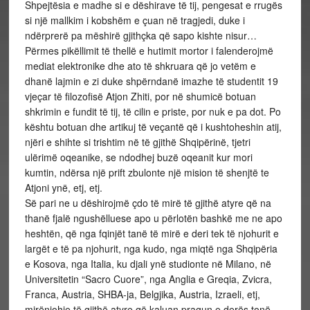
Shpejtësia e madhe si e dëshirave të tij, pengesat e rrugës
si një mallkim i kobshëm e çuan në tragjedi, duke i
ndërprerë pa mëshirë gjithçka që sapo kishte nisur…
Përmes pikëllimit të thellë e hutimit mortor i falenderojmë
mediat elektronike dhe ato të shkruara që jo vetëm e
dhanë lajmin e zi duke shpërndanë imazhe të studentit 19
vjeçar të filozofisë Atjon Zhiti, por në shumicë botuan
shkrimin e fundit të tij, të cilin e priste, por nuk e pa dot. Po
kështu botuan dhe artikuj të veçantë që i kushtoheshin atij,
njëri e shihte si trishtim në të gjithë Shqipërinë, tjetri
ulërimë oqeanike, se ndodhej buzë oqeanit kur mori
kumtin, ndërsa një prift zbulonte një mision të shenjtë te
Atjoni ynë, etj, etj.
Së pari ne u dëshirojmë çdo të mirë të gjithë atyre që na
thanë fjalë ngushëlluese apo u përlotën bashkë me ne apo
heshtën, që nga fqinjët tanë të mirë e deri tek të njohurit e
largët e të pa njohurit, nga kudo, nga miqtë nga Shqipëria
e Kosova, nga Italia, ku djali ynë studionte në Milano, në
Universitetin “Sacro Cuore”, nga Anglia e Greqia, Zvicra,
Franca, Austria, SHBA-ja, Belgjika, Austria, Izraeli, etj,
mirënjohje të gjithë atyre që kaluan pragun e derës tonë