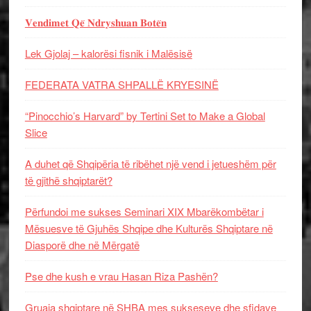
𝐕𝐞𝐧𝐝𝐢𝐦𝐞𝐭 𝐐𝐞̈ 𝐍𝐝𝐫𝐲𝐬𝐡𝐮𝐚𝐧 𝐁𝐨𝐭𝐞̈𝐧
Lek Gjolaj – kalorësi fisnik i Malësisë
FEDERATA VATRA SHPALLË KRYESINË
“Pinocchio’s Harvard” by Tertini Set to Make a Global
Slice
A duhet që Shqipëria të ribëhet një vend i jetueshëm për
të gjithë shqiptarët?
Përfundoi me sukses Seminari XIX Mbarëkombëtar i
Mësuesve të Gjuhës Shqipe dhe Kulturës Shqiptare në
Diasporë dhe në Mërgatë
Pse dhe kush e vrau Hasan Riza Pashën?
Gruaja shqiptare në SHBA mes sukseseve dhe sfidave