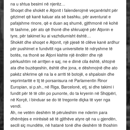
na u shtua besimi në njerëz…
Shoqet dhe shokët e Atjonit i falenderojmë veçanërisht për
gëzimet që kanë kaluar ata së bashku, për aventurat e
pafajshme rinore, që e duan aq shumë, gjithmonë në kohë
të tashme, për ato që thonë dhe shkruajnë për Atjonin e
tyre, për takimet ku ai vazhdiumisht është…
Shokët dhe shoqet e Atjonit, një pjesë të cilëve kanë ardhur
për pushimet e fundvitit nga universitete të ndryshme të
botës, na thonë se Atjoni kishte një ëndërr dhe një
përkushtim në arritjen e saj, ne e dimë cila është, shtojnë
ata dhe buzëqeshin, është dhe jona, e dëshmojnë dhe ato
pakëz shkrime që na la e arriti të botojë, e shpalosin dhe
veprimtaritë e tij të porsanisura në Parlamentin Rinor
Europian, si p.sh., në Riga, Barcelonë, etj, si dhe takimi i
fundit për të të cilin po punonte, do ta kryenin në Shqipëri,
në Korçë, i binduar se do të tregonte diçka të vyer nga
vendi.
Ah, ne vetëm deshëm të përuleshim me nderim para
dhëmbjes e mirësisë së të gjithëve atyre që na u gjendën,
secili siç mundëte, në hatanë tonë dhe deshëm të thoshim