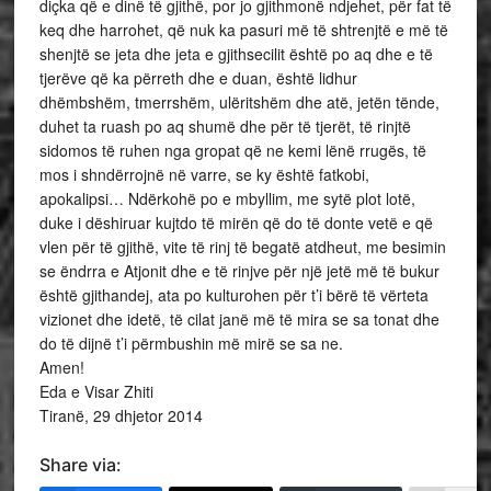
diçka që e dinë të gjithë, por jo gjithmonë ndjehet, për fat të
keq dhe harrohet, që nuk ka pasuri më të shtrenjtë e më të
shenjtë se jeta dhe jeta e gjithsecilit është po aq dhe e të
tjerëve që ka përreth dhe e duan, është lidhur
dhëmbshëm, tmerrshëm, ulëritshëm dhe atë, jetën tënde,
duhet ta ruash po aq shumë dhe për të tjerët, të rinjtë
sidomos të ruhen nga gropat që ne kemi lënë rrugës, të
mos i shndërrojnë në varre, se ky është fatkobi,
apokalipsi… Ndërkohë po e mbyllim, me sytë plot lotë,
duke i dëshiruar kujtdo të mirën që do të donte vetë e që
vlen për të gjithë, vite të rinj të begatë atdheut, me besimin
se ëndrra e Atjonit dhe e të rinjve për një jetë më të bukur
është gjithandej, ata po kulturohen për t’i bërë të vërteta
vizionet dhe idetë, të cilat janë më të mira se sa tonat dhe
do të dijnë t’i përmbushin më mirë se sa ne.
Amen!
Eda e Visar Zhiti
Tiranë, 29 dhjetor 2014
Share via: