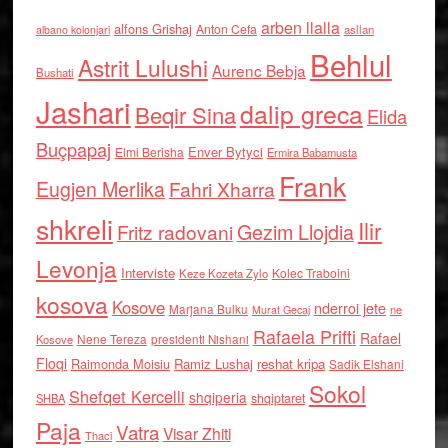
arben llalla
alfons Grishaj
Anton Cefa
asllan
albano kolonjari
Behlul
Astrit Lulushi
Aurenc Bebja
Bushati
Jashari
dalip greca
Beqir Sina
Elida
Buçpapaj
Enver Bytyci
Elmi Berisha
Ermira Babamusta
Frank
Eugjen Merlika
Fahri Xharra
shkreli
Ilir
Gezim Llojdia
Fritz radovani
Levonja
Interviste
Kolec Traboini
Keze Kozeta Zylo
kosova
Kosove
nderroi jete
Marjana Bulku
ne
Murat Gecaj
Rafaela Prifti
Rafael
Nene Tereza
Kosove
presidenti Nishani
Floqi
Raimonda Moisiu
Ramiz Lushaj
reshat kripa
Sadik Elshani
Sokol
Shefqet Kercelli
shqiperia
shqiptaret
SHBA
Paja
Vatra
Visar Zhiti
Thaci