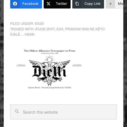
Facebook
Twitter
Copy Link
More
FILED UNDER:
ESSE
TAGGED WITH:
ATJON ZHITI
,
EDA
,
PRANONI NGA NE KËTO
FJALË...
,
VISAR