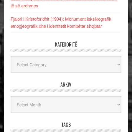
të së ardhmes
Fjalori i Kristoforidhit (1904): Monument leksikografik,
etnogjeografik dhe i identitetit kombëtar shqiptar
KATEGORITË
Kategoritë
ARKIV
Arkiv
TAGS