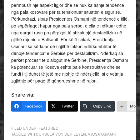
përmbush një aspekt ligjor dhe se nuk ka asnjë tendencë
nga pala kosovare për ta tensionuar situatën e sigurisë.
Përkundrazi, sipas Presidentes Osmani një tendencë e tillë,
po shpërfaqet hapur nga pala serbe, e cila e ndikuar edhe
nga qarqet ruse po përpiqet të shkaktojë destabilizim në
gjithë rajonin e Ballkanit. Për këtë shkak, Presidentja
Osmani ka kërkuar që i gjithë faktori ndërkombëtar të
dënojë tendencat e Serbisë për destabilizim. Ndërkaq sa i
përket procesit të dialogut me Serbinë, Presidentja Osmani
ka potencuar se Kosova është palë konstruktive dhe se
fundi i tij duhet të jetë me njohje të ndërsjellë, si e vetmja
zgjidhje për paqe të qëndrueshme në rajon.
Share via:
Facebook
Twitter
Copy Link
More
FILED UNDER:
FEATURED
TAGGED WITH:
URSULA VON DER LEYEN
,
VJOSA OSMANI