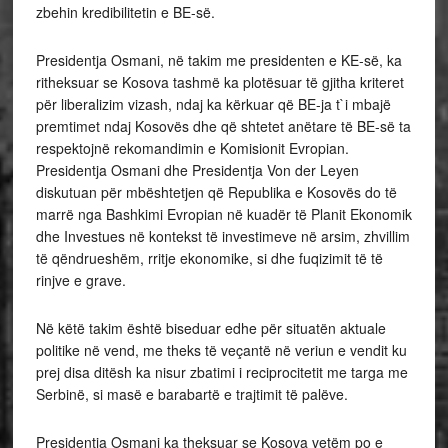
zbehin kredibilitetin e BE-së.
Presidentja Osmani, në takim me presidenten e KE-së, ka
ritheksuar se Kosova tashmë ka plotësuar të gjitha kriteret
për liberalizim vizash, ndaj ka kërkuar që BE-ja t`i mbajë
premtimet ndaj Kosovës dhe që shtetet anëtare të BE-së ta
respektojnë rekomandimin e Komisionit Evropian.
Presidentja Osmani dhe Presidentja Von der Leyen
diskutuan për mbështetjen që Republika e Kosovës do të
marrë nga Bashkimi Evropian në kuadër të Planit Ekonomik
dhe Investues në kontekst të investimeve në arsim, zhvillim
të qëndrueshëm, rritje ekonomike, si dhe fuqizimit të të
rinjve e grave.
Në këtë takim është biseduar edhe për situatën aktuale
politike në vend, me theks të veçantë në veriun e vendit ku
prej disa ditësh ka nisur zbatimi i reciprocitetit me targa me
Serbinë, si masë e barabartë e trajtimit të palëve.
Presidentja Osmani ka theksuar se Kosova vetëm po e