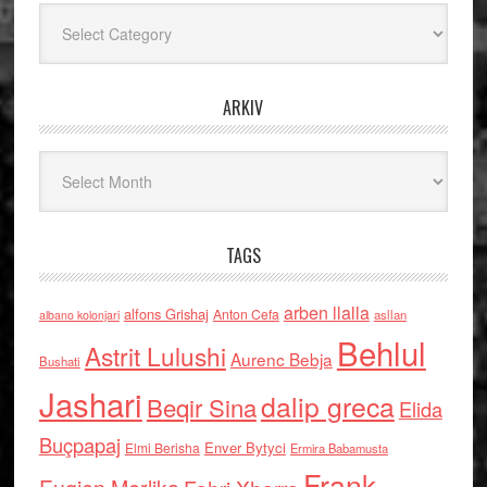
Kategoritë
ARKIV
Arkiv
TAGS
arben llalla
alfons Grishaj
Anton Cefa
asllan
albano kolonjari
Behlul
Astrit Lulushi
Aurenc Bebja
Bushati
Jashari
dalip greca
Beqir Sina
Elida
Buçpapaj
Enver Bytyci
Elmi Berisha
Ermira Babamusta
Frank