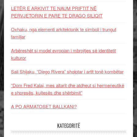
LETËR E ARKIVIT TE NAUM PRIFTIT NË
PERVJETORIN E PARE TE DRAGO SILIQIT
Oxhaku, nga elementi arkitektonik te simboli i trungut
familjar
Arbëreshët si model evropian i mbrojtjes së identitetit
kulturor
Sali Shijaku, “Diego Rivera” shqiptar i artit tonë kombëtar
“Dom Fred Kalaj, mes altarit dhe atdheut si hermeneutikë
e shpresës, kujtesës dhe shërbimit”
A PO ARMATOSET BALLKANI?
KATEGORITË