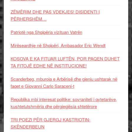
ZËMËRIM DHE PAS VDEKJES! DISIDENTI I
PËRHERSHËM…
Patriotë nga Shqipëria vizituan Vatrën
Mirëseardhje në Shqipëri, Ambasador Eric Wendt
KOSOVA E KA FITUAR LUFTËN, POR PAQEN DUHET
TA FITOJË EDHE NË INSTITUCIONE!
Scanderbeg, mburoja e Arbërisë dhe gjeniu ushtarak në
faqet e Giovanni Carlo Saraceni-t
Republika mbi interesat politike: sovraniteti i qytetarëve,
kushtetutshmëria dhe përgjegjësia shtetërore
TRI POEZI PËR GJERGJ KASTRIOTIN-
SKËNDERBEUN