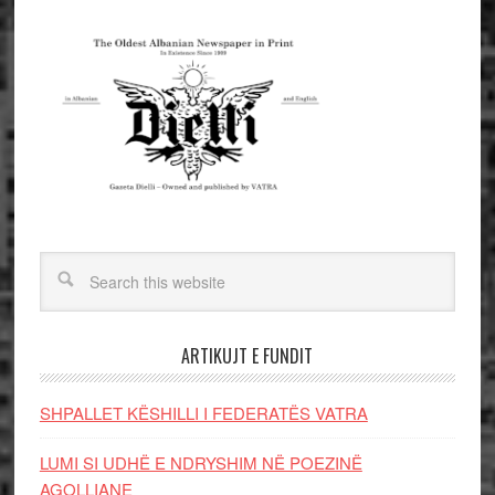
ARTIKUJT E FUNDIT
SHPALLET KËSHILLI I FEDERATËS VATRA
LUMI SI UDHË E NDRYSHIM NË POEZINË
AGOLLIANE