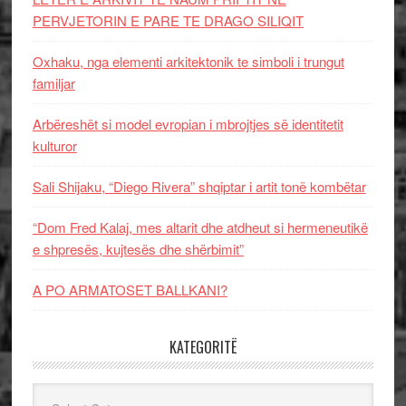
PERVJETORIN E PARE TE DRAGO SILIQIT
Oxhaku, nga elementi arkitektonik te simboli i trungut
familjar
Arbëreshët si model evropian i mbrojtjes së identitetit
kulturor
Sali Shijaku, “Diego Rivera” shqiptar i artit tonë kombëtar
“Dom Fred Kalaj, mes altarit dhe atdheut si hermeneutikë
e shpresës, kujtesës dhe shërbimit”
A PO ARMATOSET BALLKANI?
KATEGORITË
Kategoritë