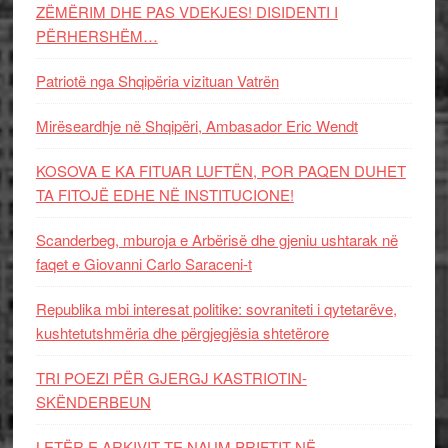
ZËMËRIM DHE PAS VDEKJES! DISIDENTI I
PËRHERSHËM…
Patriotë nga Shqipëria vizituan Vatrën
Mirëseardhje në Shqipëri, Ambasador Eric Wendt
KOSOVA E KA FITUAR LUFTËN, POR PAQEN DUHET
TA FITOJË EDHE NË INSTITUCIONE!
Scanderbeg, mburoja e Arbërisë dhe gjeniu ushtarak në
faqet e Giovanni Carlo Saraceni-t
Republika mbi interesat politike: sovraniteti i qytetarëve,
kushtetutshmëria dhe përgjegjësia shtetërore
TRI POEZI PËR GJERGJ KASTRIOTIN-
SKËNDERBEUN
LETËR E ARKIVIT TE NAUM PRIFTIT NË