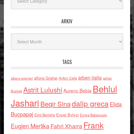
ARKIV
Arkiv
TAGS
arben llalla
alfons Grishaj
Anton Cefa
asllan
albano kolonjari
Behlul
Astrit Lulushi
Aurenc Bebja
Bushati
Jashari
dalip greca
Beqir Sina
Elida
Buçpapaj
Enver Bytyci
Elmi Berisha
Ermira Babamusta
Frank
Eugjen Merlika
Fahri Xharra