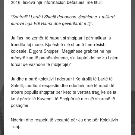
2016,
lexova një informacion befasues, me titull:
“Kontrolli i Lartë i Shtetit denoncon vjedhjen e 1 miliard
eurove nga Edi Rama dhe qeveritarët e tij”.
Ju flas me zemër të hapur, si shqiptar i përmalluar: u
trondita tej mase. Kjo është një shumë tmerrësisht
kolosale. E gjora Shqipëri! Megjithëse grabitet në një
mënyrë kaq të pamëshirshme, s’e kuptoj dot se ku i gjen
forcat që vazhdon të mbijetojë?
Ju dhe mbarë kolektivi i nderuar i Kontrollit të Lartë të
Shtetit, meritoni respektin dhe nderimin më të madh të
mbarë popullit shqiptar për këto të vërteta tragjike që ia
keni përcjellë Kuvendit të Shqipërisë me një shkresë të
posaçme.
Nderim dhe respekt të veçantë për Ju dhe për Kolektivin
Tuaj.