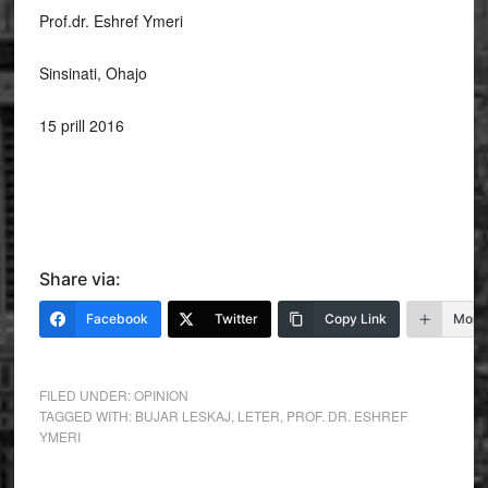
Prof.dr. Eshref Ymeri
Sinsinati, Ohajo
15 prill 2016
Share via:
Facebook
Twitter
Copy Link
More
FILED UNDER:
OPINION
TAGGED WITH:
BUJAR LESKAJ
,
LETER
,
PROF. DR. ESHREF
YMERI