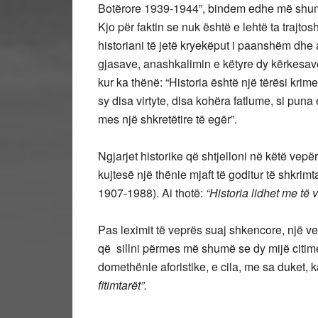
Botërore 1939-1944”, bindem edhe më shumë 
Kjo për faktin se nuk është e lehtë ta trajtosh
historiani të jetë kryekëput i paanshëm dhe 
gjasave, anashkalimin e këtyre dy kërkesave
kur ka thënë: “Historia është një tërësi kri
sy disa virtyte, disa kohëra fatlume, si pu
mes një shkretëtire të egër”.
Ngjarjet historike që shtjelloni në këtë vep
kujtesë një thënie mjaft të goditur të shkri
1907-1988). Ai thotë:
“Historia lidhet me të 
Pas leximit të veprës suaj shkencore, një v
që sillni përmes më shumë se dy mijë citi
domethënie aforistike, e cila, me sa duket, 
fitimtarët”.