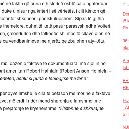
në faktin që puna e historisë është ca e ngatërruar.
 duke u nisur nga kriteri i së vërtetës, i cili kërkon që
Dom
autoritet shkencor i padiskutueshëm. Sipas të gjitha
të 
 themelore, duhet të ketë pasur parasysh edhe Volteri,
Fis
mesh, çmendurish dhe fatkeqësish, mes të cilave bien në
na e ca vendbanimeve me njerëz që zbulohen aty-këtu,
36 
eko
A n
ër mbi bazën e fakteve të dokumentuara, më sjellin në
fsh
mtarit amerikan Robert Hainlain (Robert Anson Heinlein –
vërtetën, ashtu si puna e teologjisë me fenë”.
PR
RE
epër dyvëllimshe, e cila të befason me morinë e fakteve
FO
meve, më erdhi ndër mend shprehja e famshme, me
TA
ka prejardhje të kryehershme:
“Historinë e shkruajnë
SH
NJ