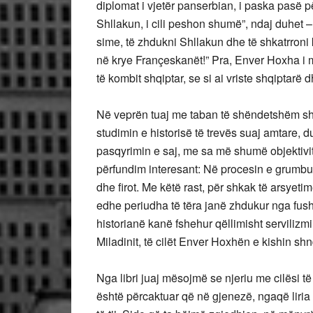
diplomat i vjetër panserbian, i paska pasë p
Shllakun, i cili peshon shumë”, ndaj duhet 
sime, të zhdukni Shllakun dhe të shkatrroni
në krye Françeskanët!” Pra, Enver Hoxha i mb
të kombit shqiptar, se si ai vriste shqiptarë 
Në veprën tuaj me taban të shëndetshëm shk
studimin e historisë të trevës suaj amtare,
pasqyrimin e saj, me sa më shumë objektivitet
përfundim interesant: Në procesin e grumbul
dhe firot. Me këtë rast, për shkak të arsyeti
edhe periudha të tëra janë zhdukur nga fushë
historianë kanë fshehur qëllimisht serviliz
Miladinit, të cilët Enver Hoxhën e kishin shnd
Nga libri juaj mësojmë se njeriu me cilësi të 
është përcaktuar që në gjenezë, ngaqë liria 