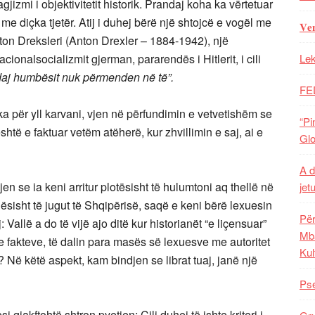
ragjizmi i objektivitetit historik. Prandaj koha ka vërtetuar
me diçka tjetër. Atij i duhej bërë një shtojcë e vogël me
𝐕𝐞
ton Dreksleri (Anton Drexler – 1884-1942), një
cionalsocializmit gjerman, pararendës i Hitlerit, i cili
Lek
andaj humbësit nuk përmenden në të”.
FE
e ka për yll karvani, vjen në përfundimin e vetvetishëm se
“Pi
htë e faktuar vetëm atëherë, kur zhvillimin e saj, ai e
Glo
A d
 se ia keni arritur plotësisht të hulumtoni aq thellë në
jet
hësisht të jugut të Shqipërisë, saqë e keni bërë lexuesin
Për
j: Vallë a do të vijë ajo ditë kur historianët “e liçensuar”
Mba
n e fakteve, të dalin para masës së lexuesve me autoritet
Kul
k? Në këtë aspekt, kam bindjen se librat tuaj, janë një
Pse
 gjakftohtë shtron pyetjen: Cili duhej të ishte kriteri i