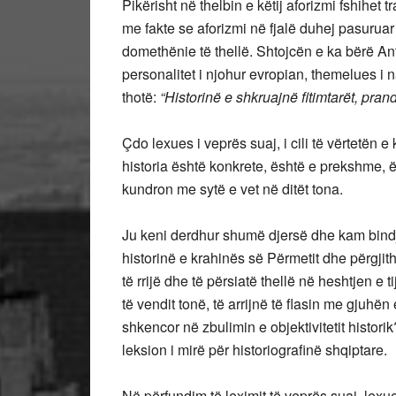
Pikërisht në thelbin e këtij aforizmi fshihet t
me fakte se aforizmi në fjalë duhej pasuruar 
domethënie të thellë. Shtojcën e ka bërë An
personalitet i njohur evropian, themelues i na
thotë:
“Historinë e shkruajnë fitimtarët, pr
Çdo lexues i veprës suaj, i cili të vërtetën 
historia është konkrete, është e prekshme, ës
kundron me sytë e vet në ditët tona.
Ju keni derdhur shumë djersë dhe kam bindjen
historinë e krahinës së Përmetit dhe përgjit
të rrijë dhe të përsiatë thellë në heshtjen e ti
të vendit tonë, të arrijnë të flasin me gjuhë
shkencor në zbulimin e objektivitetit histori
leksion i mirë për historiografinë shqiptare.
Në përfundim të leximit të veprës suaj, lexuesi