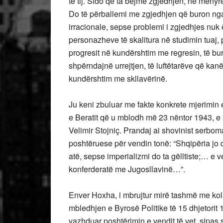
të tij. Sido që ta bëjmë zgjedhjen, në mënyr
Do të përballemi me zgjedhjen që buron nga
irracionale, sepse problemi i zgjedhjes nuk
personazheve të skalitura në studimin tuaj,
progresit në kundërshtim me regresin, të bu
shpërndajnë urrejtjen, të luftëtarëve që kan
kundërshtim me skllavërinë.
Ju keni zbuluar me fakte konkrete mjerimin
e Beratit që u mblodh më 23 nëntor 1943, e
Velimir Stojniç. Prandaj ai shovinist serbom
poshtëruese për vendin tonë: “Shqipëria jo q
atë, sepse imperializmi do ta gëlltiste;… e 
konferderatë me Jugosllavinë…”.
Enver Hoxha, i mbrujtur mirë tashmë me kol
mbledhjen e Byrosë Politike të 15 dhjetorit 
vazhduar poshtërimin e vendit të vet, sipas s