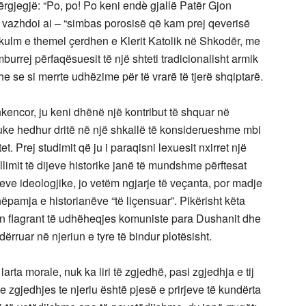
ërgjegjë: “Po, po! Po keni endè gjallë Patër Gjon
– vazhdoi ai – “simbas porosisë që kam prej qeverisë
 kulm e themel çerdhen e Klerit Katolik në Shkodër, me
urrej përfaqësuesit të një shteti tradicionalisht armik
dhe se si merrte udhëzime për të vrarë të tjerë shqiptarë.
encor, ju keni dhënë një kontribut të shquar në
 duke hedhur dritë në një shkallë të konsiderueshme mbi
. Prej studimit që ju i paraqisni lexuesit nxirret një
limit të dijeve historike janë të mundshme përftesat
meve ideologjike, jo vetëm ngjarje të veçanta, por madje
pamja e historianëve “të liçensuar”. Pikërisht këta
min flagrant të udhëheqjes komuniste para Dushanit dhe
ërruar në njeriun e tyre të bindur plotësisht.
larta morale, nuk ka liri të zgjedhë, pasi zgjedhja e tij
e zgjedhjes te njeriu është pjesë e prirjeve të kundërta