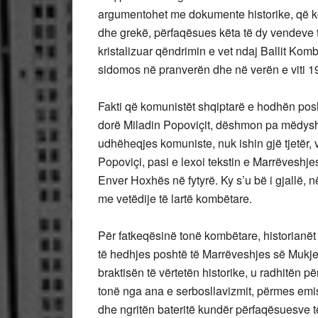
argumentohet me dokumente historike, që k
dhe grekë, përfaqësues këta të dy vendeve t
kristalizuar qëndrimin e vet ndaj Ballit Komb
sidomos në pranverën dhe në verën e viti 1
Fakti që komunistët shqiptarë e hodhën posh
dorë Miladin Popoviçit, dëshmon pa mëdyshj
udhëheqjes komuniste, nuk ishin gjë tjetër,
Popoviçi, pasi e lexoi tekstin e Marrëveshje
Enver Hoxhës në fytyrë. Ky s’u bë i gjallë, 
me vetëdije të lartë kombëtare.
Për fatkeqësinë tonë kombëtare, historianët 
të hedhjes poshtë të Marrëveshjes së Mukjes
braktisën të vërtetën historike, u radhitën p
tonë nga ana e serbosllavizmit, përmes emi
dhe ngritën bateritë kundër përfaqësuesve të