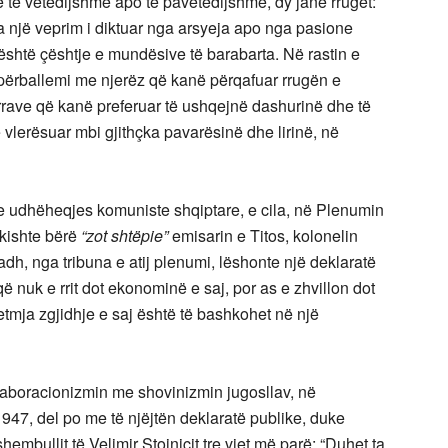
ë të vetëdijshme apo të pavetëdijshme, dy janë rrugët:
 një veprim i diktuar nga arsyeja apo nga pasione
 është çështje e mundësive të barabarta. Në rastin e
 përballemi me njerëz që kanë përqafuar rrugën e
rrave që kanë preferuar të ushqejnë dashurinë dhe të
ë vlerësuar mbi gjithçka pavarësinë dhe lirinë, në
 e udhëheqjes komuniste shqiptare, e cila, në Plenumin
 kishte bërë
“zot shtëpie”
emisarin e Titos, kolonelin
adh, nga tribuna e atij plenumi, lëshonte një deklaratë
ë nuk e rrit dot ekonominë e saj, por as e zhvillon dot
vetmja zgjidhje e saj është të bashkohet në një
aboracionizmin me shovinizmin jugosllav, në
1947, del po me të njëjtën deklaratë publike, duke
hembullit të Velimir Stojniçit tre vjet më parë: “Duhet ta