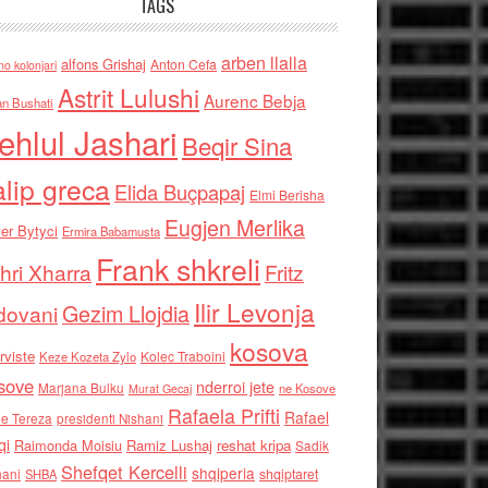
TAGS
arben llalla
alfons Grishaj
Anton Cefa
no kolonjari
Astrit Lulushi
Aurenc Bebja
an Bushati
ehlul Jashari
Beqir Sina
alip greca
Elida Buçpapaj
Elmi Berisha
Eugjen Merlika
er Bytyci
Ermira Babamusta
Frank shkreli
hri Xharra
Fritz
Ilir Levonja
Gezim Llojdia
dovani
kosova
rviste
Kolec Traboini
Keze Kozeta Zylo
sove
nderroi jete
Marjana Bulku
ne Kosove
Murat Gecaj
Rafaela Prifti
Rafael
e Tereza
presidenti Nishani
qi
Raimonda Moisiu
Ramiz Lushaj
reshat kripa
Sadik
Shefqet Kercelli
shqiperia
hani
shqiptaret
SHBA