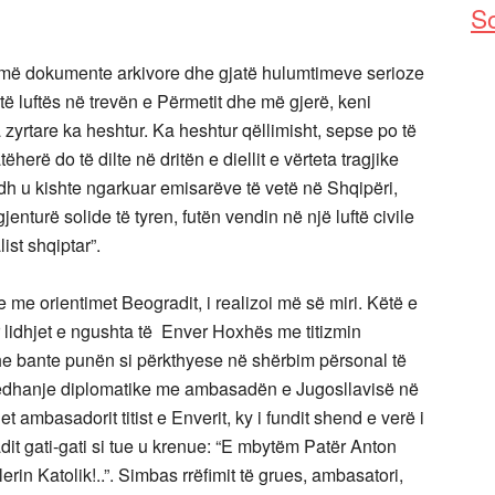
So
humë dokumente arkivore dhe gjatë hulumtimeve serioze
 të luftës në trevën e Përmetit dhe më gjerë, keni
a zyrtare ka heshtur. Ka heshtur qëllimisht, sepse po të
tëherë do të dilte në dritën e diellit e vërteta tragjike
dh u kishte ngarkuar emisarëve të vetë në Shqipëri,
enturë solide të tyren, futën vendin në një luftë civile
st shqiptar”.
 me orientimet Beogradit, i realizoi më së miri. Këtë e
r lidhjet e ngushta të Enver Hoxhës me titizmin
kohe bante punën si përkthyese në shërbim përsonal të
rrëdhanje diplomatike me ambasadën e Jugosllavisë në
et ambasadorit titist e Enverit, ky i fundit shend e verë i
t gati-gati si tue u krenue: “E mbytëm Patër Anton
in Katolik!..”. Simbas rrëfimit të grues, ambasatori,