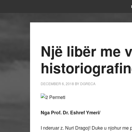
Një libër me v
historiografi
DECEMBER 6, 2018
BY
DGRECA
Nga Prof. Dr. Eshref Ymeri/
I nderuar z. Nuri Dragoj! Duke u njohur me p