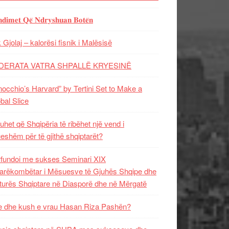
𝐝𝐢𝐦𝐞𝐭 𝐐𝐞̈ 𝐍𝐝𝐫𝐲𝐬𝐡𝐮𝐚𝐧 𝐁𝐨𝐭𝐞̈𝐧
 Gjolaj – kalorësi fisnik i Malësisë
DERATA VATRA SHPALLË KRYESINË
nocchio’s Harvard” by Tertini Set to Make a
bal Slice
uhet që Shqipëria të ribëhet një vend i
ueshëm për të gjithë shqiptarët?
fundoi me sukses Seminari XIX
rëkombëtar i Mësuesve të Gjuhës Shqipe dhe
turës Shqiptare në Diasporë dhe në Mërgatë
 dhe kush e vrau Hasan Riza Pashën?