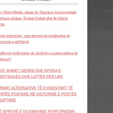
 Ndre Mjeda, sipas dy figurave monumentale
letrave shqipe, Ernest Koliqit dhe At Gjergj
hta
vjet tranzicion, nga ekonomia prodhuese te
nomia e përfitimit
dihmon krijimtaria në zbulimin e potencialeve të
ehura?
OF. AHMET QERIQI DHE EPOKA E
ZISTENCЁS DHE LUFTЁS PЁR LIRI!
RMAT ALTERNATIVE TË EVIDENTIMIT TË
RIFËS POSTARE NË HISTORINË E POSTËS
QIPTARE
Ë SPROVË E GUXIMSHME PERFORMIZMI…