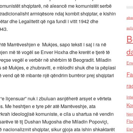
omunistët shqiptarë, në aleancë me komunistët serbë
radicionalisht armiqësore ndaj kombit shqiptar, e kishin
alba
ëtar dhe Legalitetit që nga fundi i vitit 1942 dhe
943.
asll
B
të Marrëveshjen e Mukjes, sapo teksti i saj i ra në
d
en më të vogël se Enver Hoxha dhe krerët e tjerë të
 veçse vegël e verbër në shërbim të Beogradit. Miladin
Env
s së Mukjes, e zhubraviti, e mblodhi shuk dhe ia pëplasi
Fa
në vend që të mbante një qëndrim burrëror prej shqiptari
ra
Inte
“e liçensuar” nuk i zbuluan asnjëherë arsyet e vërteta
Ko
. Me heshtjen e tyre për atë Marrëveshje, ata
ërkrah ideologjisë komuniste, e cila u shartua në vendin
Nen
sarëve të tij Dushan Mugosha dhe Miladin Popoviçi,
Flo
 nacionalizmit shqiptar, sikur gjoja ata ishin shkaktarët
Els