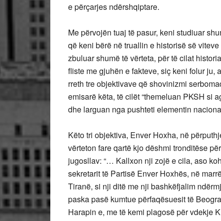
e përçarjes ndërshqiptare.
Me përvojën tuaj të pasur, keni studiuar s
që keni bërë në truallin e historisë së viteve
zbuluar shumë të vërteta, për të cilat histori
fliste me gjuhën e fakteve, siç keni folur ju, a
rreth tre objektivave që shovinizmi serboma
emisarë këta, të cilët “themeluan PKSH si agj
dhe larguan nga pushteti elementin nacionali
Këto tri objektiva, Enver Hoxha, në përputhje
vërteton fare qartë kjo dëshmi tronditëse pë
jugosllav: “… Kallxon nji zojë e cila, aso 
sekretarit të Partisë Enver Hoxhës, në ma
Tiranë, si nji ditë me nji bashkëfjalim ndërmj
paska pasë kumtue përfaqësuesit të Beogradi
Harapin e, me të kemi plagosë për vdekje Kler