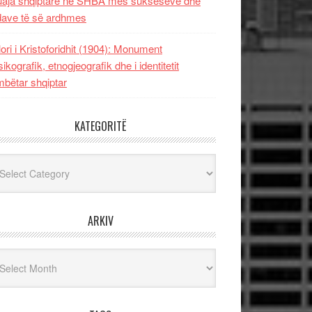
uaja shqiptare në SHBA mes sukseseve dhe
dave të së ardhmes
lori i Kristoforidhit (1904): Monument
sikografik, etnogjeografik dhe i identitetit
bëtar shqiptar
KATEGORITË
egoritë
ARKIV
iv