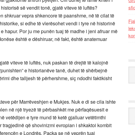
Gr
historisë së vendit tonë, gjatë viteve të luftës?
sfi
en shkruar vepra shkencore të paanshme, në të cilat të
Fja
istorike, si edhe të vlerësohet vendi i tyre në historinë
lek
 e hapur. Por ju me punën tuaj të madhe i jeni afruar më
kom
ndonëse është e dëshiruar, në fakt, është anatemuar
jatë viteve të luftës, nuk paskan të drejtë të kalojnë
Kat
në “punishten” e historianëve tanë, duhet të shërbejnë
imi dhe talljesh të përhershme, siç ndodhi faktikisht
kteve për Marrëveshjen e Mukjes. Nuk e di se cila ishte
ulen në një tryezë të përbashkët me përfaqësuesit e
Ark
në vetëdijen e tyre mund të ketë gjalluar vetëtimthi
 tragjedinë që shovinizmi evropian i shkaktoi kombit
nferencën e Londrës. Paçka se në veprën tuaj