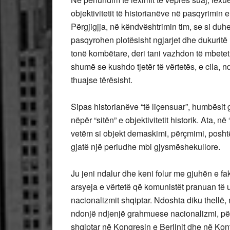
objektivitetit të historianëve në pasqyrimin e 
Përgjigjja, në këndvështrimin tim, se si duh
pasqyrohen plotësisht ngjarjet dhe dukuritë h
tonë kombëtare, deri tani vazhdon të mbetet
shumë se kushdo tjetër të vërtetës, e cila, 
thuajse tërësisht.
Sipas historianëve “të liçensuar”, humbësit g
nëpër “sitën” e objektivitetit historik. Ata, 
vetëm si objekt demaskimi, përçmimi, poshtër
gjatë një periudhe mbi gjysmëshekullore.
Ju jeni ndalur dhe keni folur me gjuhën e fa
arsyeja e vërtetë që komunistët pranuan të 
nacionalizmit shqiptar. Ndoshta diku thellë, 
ndonjë ndjenjë grahmuese nacionalizmi, për
shqiptar në Kongresin e Berlinit dhe në Ko