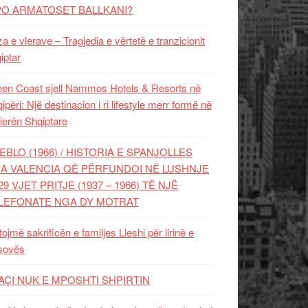
PO ARMATOSET BALLKANI?
za e vlerave – Tragjedia e vërtetë e tranzicionit
iptar
en Coast sjell Nammos Hotels & Resorts në
ipëri: Një destinacion i ri lifestyle merr formë në
ierën Shqiptare
EBLO (1966) / HISTORIA E SPANJOLLES
A VALENCIA QË PËRFUNDOI NË LUSHNJE
29 VJET PRITJE (1937 – 1966) TË NJË
LEFONATE NGA DY MOTRAT
tojmë sakrificën e familjes Lleshi për lirinë e
sovës
AÇI NUK E MPOSHTI SHPIRTIN