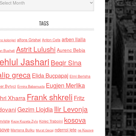
TAGS
arben llalla
alfons Grishaj
Anton Cefa
no kolonjari
Astrit Lulushi
Aurenc Bebja
an Bushati
ehlul Jashari
Beqir Sina
alip greca
Elida Buçpapaj
Elmi Berisha
Eugjen Merlika
er Bytyci
Ermira Babamusta
Frank shkreli
hri Xharra
Fritz
Ilir Levonja
Gezim Llojdia
dovani
kosova
rviste
Kolec Traboini
Keze Kozeta Zylo
sove
nderroi jete
Marjana Bulku
ne Kosove
Murat Gecaj