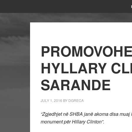
PROMOVOHET
HYLLARY CL
SARANDE
JULY 1, 2016
BY
DGRECA
“Zgjedhjet në SHBA janë akoma disa muaj lar
monument për Hillary Clinton”.