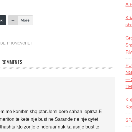
A 
Kri
nk
More
shq
Gre
NDE
,
PROMOVOHET
Shq
Riv
COMMENTS
PU
NG
— 
TE
Kuj
Ko
tem me kombin shqiptar.Jemi bere sahan lepirsa.E
meriton te kete nje bust ne Sarande ne nje qytet
SP
thashtu kjo zonje e nderuar nuk ka asnje bust te