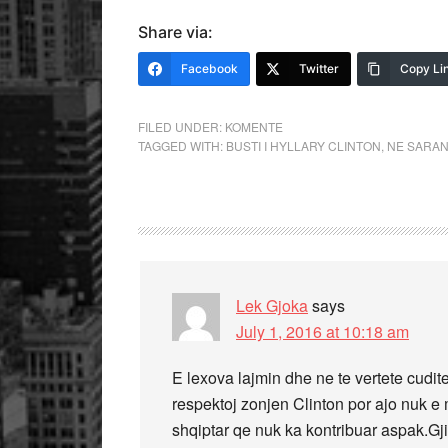
Share via:
Facebook
Twitter
Copy Li
FILED UNDER:
KOMENTE
TAGGED WITH:
BUSTI I HYLLARY CLINTON
,
NE SARA
Lek Gjoka
says
July 1, 2016 at 10:18 am
E lexova lajmin dhe ne te vertete cudi
respektoj zonjen Clinton por ajo nuk e 
shqiptar qe nuk ka kontribuar aspak.Gji