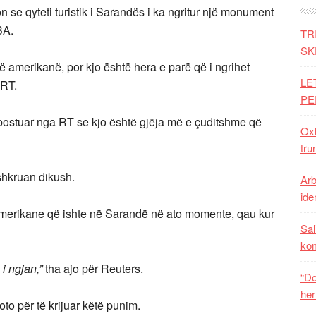
 se qyteti turistik i Sarandës i ka ngritur një monument
BA.
TR
SK
të amerikanë, por kjo është hera e parë që i ngrihet
LE
 RT.
PE
ostuar nga RT se kjo është gjëja më e çuditshme që
Oxh
tru
hkruan dikush.
Arb
iden
 amerikane që ishte në Sarandë në ato momente, qau kur
Sal
ko
i ngjan,”
tha ajo për Reuters.
“Do
her
foto për të krijuar këtë punim.