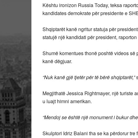
Kështu ironizon Russia Today, teksa raporton
kandidates demokrate për presidente e SH
Shqiptarët kanë ngritur statuja për presiden
statujë një kandidati për president, raporton
Shumë komentues thonë poshtë videos së p
kanë dëgjuar.
“Nuk kanë gjë tjetër për të bërë shqiptarët,”
s
Megjithatë Jessica Rightmayer, një turiste
u luajt himni amerikan.
“Mendoj se është një monument i bukur dhe 
Skulptori Idriz Balani tha se ka përdorur tre 