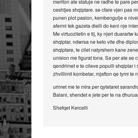
meriton ate statuje ne radhe te pare per
ceshtjes shqiptare. se cfare vjen pas m
punen plot pasion, kembengulje e nivel a
afermi tek gazeta dielli do keni nje inte
Me virtuozitetin e tij, ky njeri duarartw
shqiptar, ndwrsa ne keto vite dhe dipl
shqiptare, te cilet natyrshem kane zene
unision me figurat tona. Sa per ate se c
qendrimet e te cileve populli shqiptar i
zhvillimit kombetar, mjafton qe tymi te n
urimet me te mira per qytetaret sarandiot
Balani, shendet e jete per te na dhuruar
Shefqet Kercelli