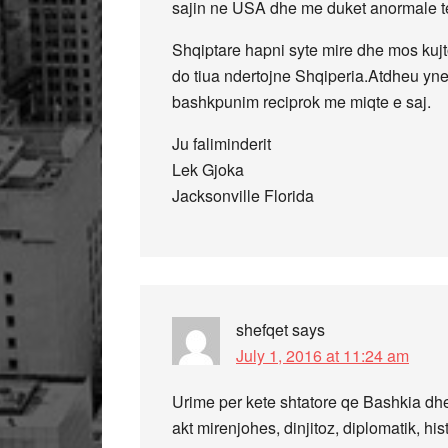
sajin ne USA dhe me duket anormale te
Shqiptare hapni syte mire dhe mos kujt
do tiua ndertojne Shqiperia.Atdheu yne
bashkpunim reciprok me miqte e saj.
Ju faliminderit
Lek Gjoka
Jacksonville Florida
shefqet
says
July 1, 2016 at 11:24 am
Urime per kete shtatore qe Bashkia dhe 
akt mirenjohes, dinjitoz, diplomatik, hi