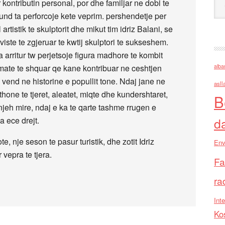
 kontributin personal, por dhe familjar ne dobi te
und ta perforcoje kete veprim. pershendetje per
rtistik te skulptorit dhe mikut tim idriz Balani, se
rviste te zgjeruar te kwtij skulptori te sukseshem.
 ka arritur tw perjetsoje figura madhore te kombit
omate te shquar qe kane kontribuar ne ceshtjen
alba
 vend ne historine e popullit tone. Ndaj jane ne
asll
thone te tjeret, aleatet, miqte dhe kundershtaret,
B
 njeh mire, ndaj e ka te qarte tashme rrugen e
a ece drejt.
d
e, nje seson te pasur turistik, dhe zotit Idriz
Env
 vepra te tjera.
Fa
ra
Inte
Ko