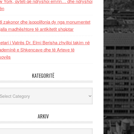
 York, qyteti që ndryshoi emrin… dhe ndryshoi
ën
i zakonor dhe isopolifonia dy nga monumentet
jalla madhështore të antikitetit shqiptar
etari i Vatrës Dr. Elmi Berisha zhvilloi takim në
deminë e Shkencave dhe të Arteve të
sovës
KATEGORITË
egoritë
ARKIV
iv