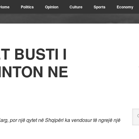
Home
Politics
Opinion
Culture
Sports
Economy
 BUSTI I
INTON NE
g, por një qytet në Shqipëri ka vendosur të ngrejë një