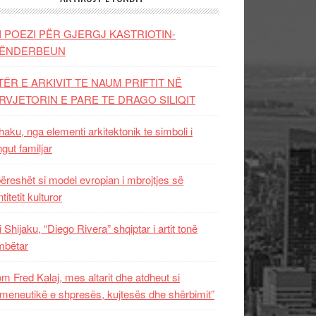
I POEZI PËR GJERGJ KASTRIOTIN-
ËNDERBEUN
TËR E ARKIVIT TE NAUM PRIFTIT NË
RVJETORIN E PARE TE DRAGO SILIQIT
aku, nga elementi arkitektonik te simboli i
ngut familjar
ëreshët si model evropian i mbrojtjes së
titetit kulturor
i Shijaku, “Diego Rivera” shqiptar i artit tonë
mbëtar
m Fred Kalaj, mes altarit dhe atdheut si
meneutikë e shpresës, kujtesës dhe shërbimit”